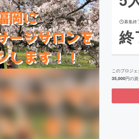
募集終
CAMPFIRE for Social Good
CAMPFIRE Creation
終
CAMPFIREふるさと納税
machi-ya
コミュニティ
このプロジェ
35,000
円の資