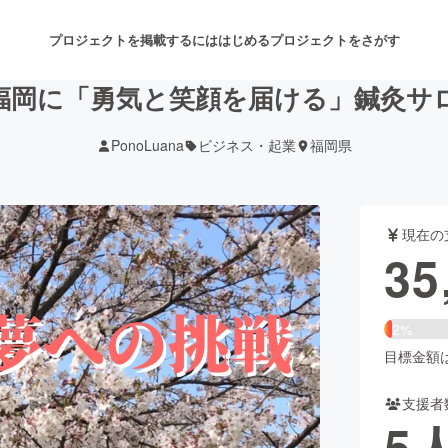
プロジェクトを掲載するには
はじめる
プロジェクトをさがす
 福岡に「勇気と笑顔を届ける」鍼灸サ
PonoLuana
ビジネス・起業
福岡県
注目のリターン
注目の新着プロジェクト
募集終了が近いプロジェクト
も
現在の
音楽
舞台・パフォーマンス
35
ゲーム・サービス開発
フード・飲食店
2%
書籍・雑誌出版
アニメ・漫画
目標金額は1
支援者
チャレンジ
ビューティー・ヘルスケ
5