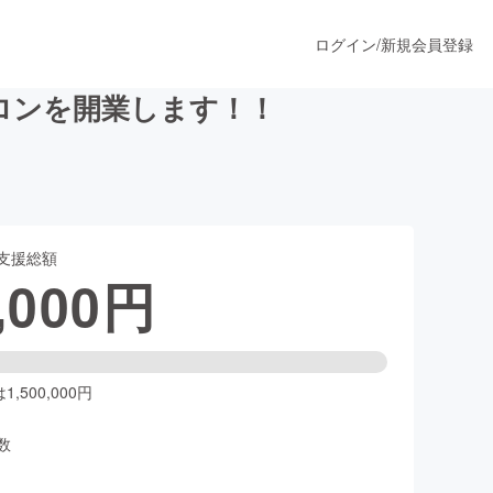
ログイン
/
新規会員登録
ロンを開業します！！
うすぐ公開されます
支援総額
プロダクト
,000
円
ファッション
スポーツ
,500,000円
数
ア
ソーシャルグッド
人