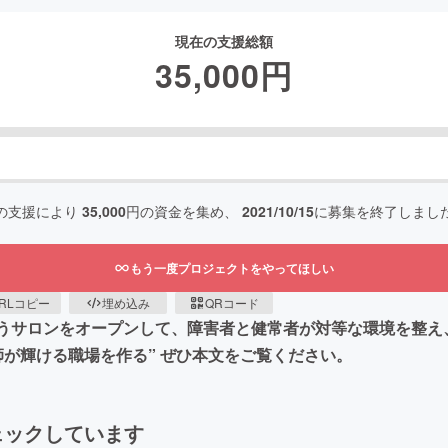
現在の支援総額
35,000
円
の支援により
35,000
円の資金を集め、
2021/10/15
に募集を終了しまし
もう一度プロジェクトをやってほしい
RLコピー
埋め込み
QRコード
a』というサロンをオープンして、障害者と健常者が対等な環境を
が輝ける職場を作る” ぜひ本文をご覧ください。
ェックしています