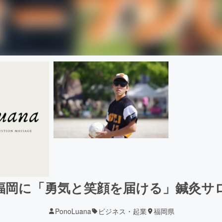
 福岡に「勇気と笑顔を届ける」鍼灸サ
PonoLuana
ビジネス・起業
福岡県