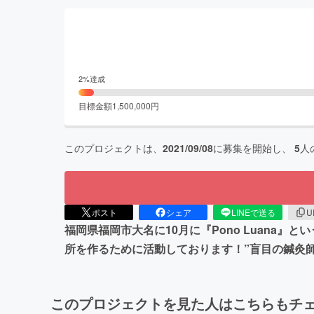
2
%達成
目標金額
1,500,000
円
このプロジェクトは、
2021/09/08
に募集を開始し、
5
人
ポスト
シェア
LINEで送る
U
福岡県福岡市大名に10月に『Pono Luan
所を作るために活動しております！”盲目の鍼灸師
このプロジェクトを見た人はこちらもチ