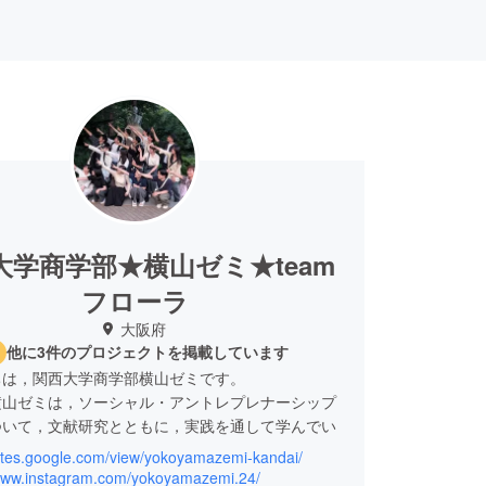
大学商学部★横山ゼミ★team
フローラ
大阪府
他に3件のプロジェクトを掲載しています
は，関西大学商学部横山ゼミです。
山ゼミは，ソーシャル・アントレプレナーシップ
ついて，文献研究とともに，実践を通して学んでい
/sites.google.com/view/yokoyamazemi-kandai/
取り組む「魔女プロジェクト」という名称には，
/www.instagram.com/yokoyamazemi.24/