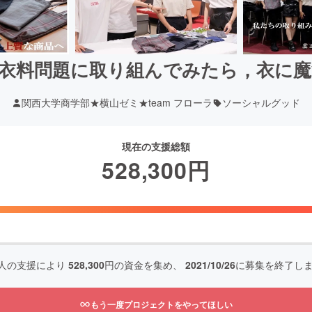
衣料問題に取り組んでみたら，衣に
関西大学商学部★横山ゼミ★team フローラ
ソーシャルグッド
現在の支援総額
528,300
円
人の支援により
528,300
円の資金を集め、
2021/10/26
に募集を終了し
もう一度プロジェクトをやってほしい