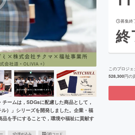
募集終
CAMPFIRE for Social Good
CAMPFIRE Creation
終
CAMPFIREふるさと納税
machi-ya
コミュニティ
このプロジェ
528,300
円の
チームは，SDGsに配慮した商品として，
ッチル）」シリーズを開発しました。企業・福
商品を手にすることで，環境や福祉に貢献す
ピー
埋め込み
QRコード