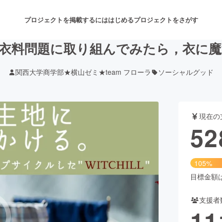
プロジェクトを掲載するには
はじめる
プロジェクトをさがす
衣料問題に取り組んでみたら，衣に
関西大学商学部★横山ゼミ★team フローラ
ソーシャルグッド
注目のリターン
注目の新着プロジェクト
募集終了が近いプロジェクト
も
現在の
音楽
舞台・パフォーマンス
52
ゲーム・サービス開発
フード・飲食店
105%
書籍・雑誌出版
アニメ・漫画
目標金額は5
支援者
チャレンジ
ビューティー・ヘルスケ
11