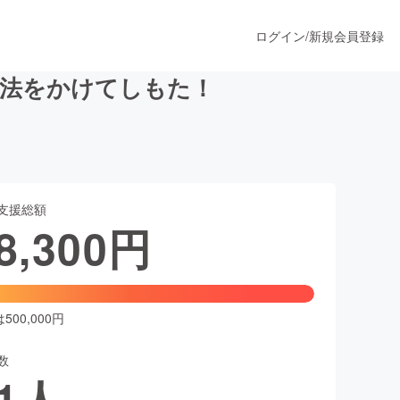
ログイン
/
新規会員登録
魔法をかけてしもた！
うすぐ公開されます
支援総額
プロダクト
8,300
円
ファッション
スポーツ
00,000円
数
ア
ソーシャルグッド
1
人