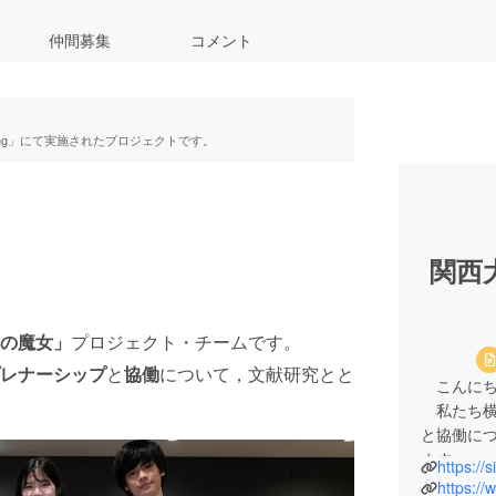
仲間募集
コメント
ing」にて実施されたプロジェクトです。
関西
の魔女」
プロジェクト・チームです。
レナーシップ
と
協働
について，文献研究とと
こんにち
私たち横
と協働に
ます。
https:/
私たちが
https:/