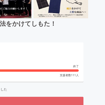
魔法をかけてしもた！
終了
支援者数
111
人
ました