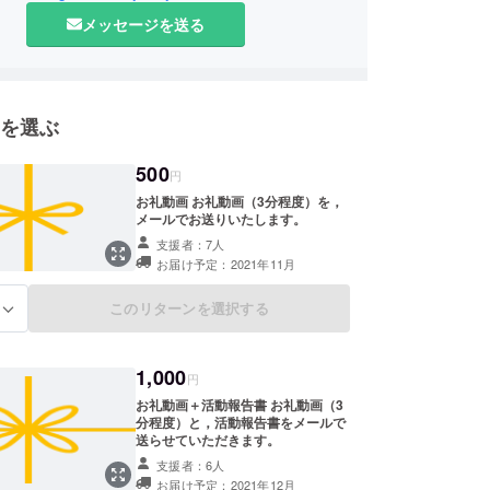
課題に魔法をかけて皆をハッピーにするプロジェク
メッセージを送る
げていく」という意味が込められています。魔女プ
に皆さんがご支援してくださることで，SDGｓに
り寄与することになります。
お願いいたします！
を選ぶ
500
円
お礼動画 お礼動画（3分程度）を，
メールでお送りいたします。
支援者：7人
お届け予定：2021年11月
このリターンを選択する
る
1,000
円
お礼動画＋活動報告書 お礼動画（3
分程度）と，活動報告書をメールで
送らせていただきます。
支援者：6人
お届け予定：2021年12月