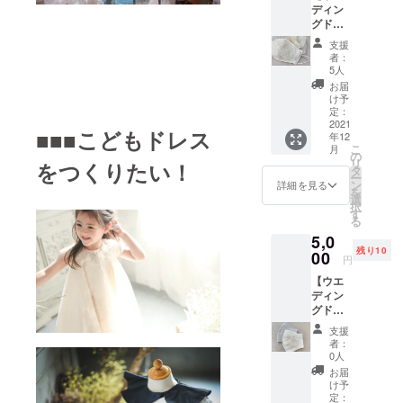
ディン
寧に、
グドレ
こだわ
スの
りのあ
支援
レース
るレー
者：
を使
スコレ
5人
い、手
クショ
お届
作業で
ンの中
け予
刺繍さ
から製
定：
れた不
2021
作して
■■■こどもドレス
年12
織布
いま
こ
月
2WAYマ
す。 身
の
リ
をつくりたい！
スク（1
に着け
タ
ー
枚、白
る、持
ン
詳細を見る
を
色）】
ち運ぶ
選
択
そのま
ことで
す
る
ま使う
少し
5,0
こと
happy
残り10
も、不
00
な気持
円
織布マ
ちに
【ウエ
スクを
なって
ディン
差し込
頂けれ
グドレ
んで使
ば⭐︎ ・
スの
うこと
手洗い
支援
レース
もでき
で繰り
者：
を使
る2WAY
返しご
0人
い、手
です。
利用い
お届
作業で
weddin
ただけ
け予
刺繍さ
gドレス
定：
ます。