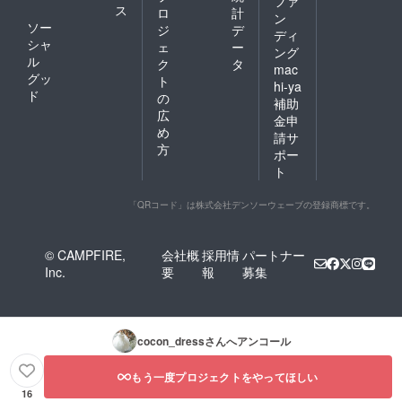
ファ
ス
ロ
計
ン
ソー
ジ
デ
ディ
シャ
ェ
ー
ング
ル
ク
タ
mac
グッ
ト
hi-ya
ド
の
補助
広
金申
め
請サ
方
ポー
ト
「QRコード」は株式会社デンソーウェーブの登録商標です。
© CAMPFIRE,
会社概
採用情
パートナー
Inc.
要
報
募集
cocon_dress
さんへアンコール
もう一度プロジェクトをやってほしい
16