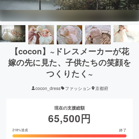
【cocon】~ドレスメーカーが花
嫁の先に見た、子供たちの笑顔を
つくりたく~
cocon_dress
ファッション
京都府
現在の支援総額
65,500
円
終了
218
%達成