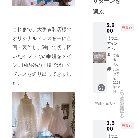
リターンを
添って参り
ました。こ
選ぶ
の度、「こ
どもドレ
2,8
残り15
これまで、大手衣装店様の
ス」ブラン
00
円
ド【cocon】
オリジナルドレスを主に企
【ウエ
を立ち上
ディン
画・製作し、独自で切り拓
グドレ
げ、笑顔づ
スの
いたインドでの刺繡をメイ
支援
くりの市場
レース
者：
拡大を図る
を使
0人
ンに国内外の工場で沢山の
い、手
べく日々挑
お届
作業で
ドレスを送り出してきまし
け予
戦中です。
刺繍さ
定：
た。
れた立
2021
年12
体フラ
こ
月
ワー
の
リ
レース
タ
ー
マスク
ン
詳細を見る
を
（白
選
択
色）】
す
る
weddin
3,5
gドレス
残り10
のアト
00
円
リエで1
【ウエ
つ1つ丁