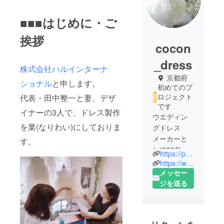
■■■はじめに・ご
挨拶
cocon
_dress
株式会社ハルインターナ
京都府
ショナル
と申します。
初めてのプ
ロジェクト
代表・田中整一と妻、デザ
です
イナーの3人で、ドレス製作
ウエディン
を業(なりわい)にしておりま
グドレス
メーカーと
す。
して30年。
https://peraichi.com/landing_pages/view/halintl/
直接的では
https://www.instagram.com/cocon_dress/
ありません
メッセー
が多くの花
ジを送る
嫁様と、大
切な方々の
笑顔に寄り