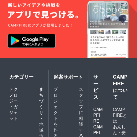
カテゴリー
起案サポート
サ
CAMP
ー
FIRE
テク
ま
プ
ス
ビ
につい
ノロ
ち
ロ
タ
ス
て
ジー
づ
ジ
ッ
・ガ
く
ェ
フ
CAM
CAMP
ジェ
り
ク
に
PFI
FIREと
ット
・
ト
相
RE
は
地
を
談
CAM
あんし
域
作
す
PFI
ん・安
活
る
る