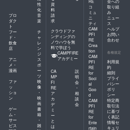
RE
全への
性
資
コ
取り組
化
料
ミュ
み
プロ
音
請
ニ
ニュー
ダク
楽
求
ティ
ス
ト
CAM
ヘルプ
クラウドファ
フー
チ
PFI
お問い
ンディングの
ド・
ャ
RE
合わせ
ノウハウを無
飲食
レ
Crea
料で学ぼう
店
ン
tion
各種規定
CAMPFIRE
ジ
CAM
アカデミー
アニ
ス
利用規
PFI
メ・
ポ
約
RE
漫画
ー
CA
説
細則
for
ツ
MP
明
プライ
Soci
ファ
映
FI
会
バシー
al
ッ
像
RE
・
ポリ
Goo
ショ
・
ア
相
シー
d
ン
映
カ
談
特定商
CAM
画
デ
会
取引法
PFI
ゲー
書
ミ
に基づ
RE
ム・
籍
ー
く表記
for
サー
・
と
情報セ
Ente
ビス
雑
は
キュリ
rtain