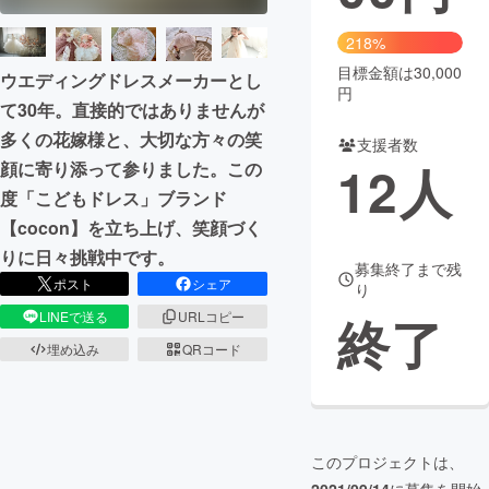
まちづくり・地域活性化
218%
目標金額は30,000
ウエディングドレスメーカーとし
円
て30年。直接的ではありませんが
CAMPFIRE for Social Good
CAMPFIRE Creation
多くの花嫁様と、大切な方々の笑
CAMPFIREふるさと納税
machi-ya
コミュニティ
支援者数
12
人
顔に寄り添って参りました。この
度「こどもドレス」ブランド
【cocon】を立ち上げ、笑顔づく
りに日々挑戦中です。
募集終了まで残
ポスト
シェア
り
終了
LINEで送る
URLコピー
埋め込み
QRコード
このプロジェクトは、