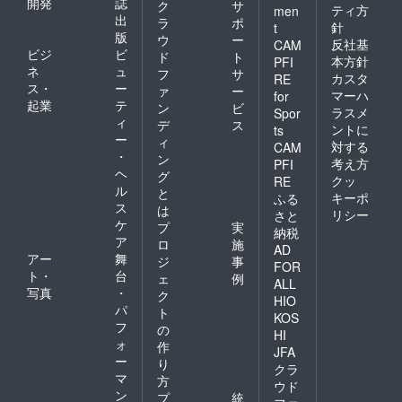
開発
誌
ク
サ
ティ方
men
出
ラ
ポ
針
t
版
ウ
ー
反社基
CAM
ビジ
ビ
ド
ト
本方針
PFI
ネ
ュ
フ
サ
カスタ
RE
ス・
ー
ァ
ー
マーハ
for
起業
テ
ン
ビ
ラスメ
Spor
ィ
デ
ス
ントに
ts
ー
ィ
対する
CAM
・
ン
考え方
PFI
ヘ
グ
クッ
RE
ル
と
キーポ
ふる
ス
は
リシー
さと
ケ
プ
実
納税
ア
ロ
施
AD
アー
舞
ジ
事
FOR
ト・
台
ェ
例
ALL
写真
・
ク
HIO
パ
ト
KOS
フ
の
HI
ォ
作
JFA
ー
り
クラ
マ
方
ウド
ン
プ
統