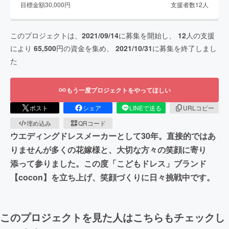
目標金額
30,000
円
支援者数
12
人
このプロジェクトは、
2021/09/14
に募集を開始し、
12
人の支援
により
65,500
円の資金を集め、
2021/10/31
に募集を終了しまし
た
もう一度プロジェクトをやってほしい
ポスト
シェア
LINEで送る
URLコピー
埋め込み
QRコード
ウエディングドレスメーカーとして30年。直接的ではあ
りませんが多くの花嫁様と、大切な方々の笑顔に寄り
添って参りました。この度「こどもドレス」ブランド
【cocon】を立ち上げ、笑顔づくりに日々挑戦中です。
このプロジェクトを見た人はこちらもチェックし