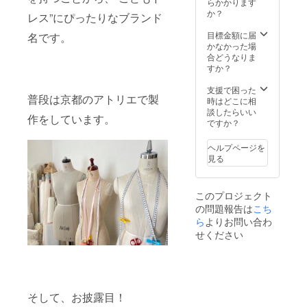
につ
らかかります
消費税
き、
か？
レス”にぴったりなブランド
込み ・
ドール
お礼の
の表
目標金額に届
名です。
手紙と
情・細
かなかった場
共にお
かい作
合どうなりま
届けい
りの部
すか？
たしま
分は多
す。 ＊
少違い
支援で困った
普段は京都のアトリエで製
材質：
が生じ
時はどこに相
ポリエ
ます。
談したらいい
作をしています。
ステル
＊材
ですか？
＊生
質：ポ
産：日
リエス
ヘルプページを
本
テル、
見る
コット
ン ＊生
産：日
このプロジェクト
本
の問題報告は
こち
ら
よりお問い合わ
せください
そして、お披露目！