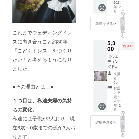
れたマ
2021
のアト
・送
年12
スク（2
リエで1
料・消
こ
月
枚、白
つ1つ丁
の
費税込
リ
色・グ
寧に、
タ
み ・お
ー
レー）
こだわ
ン
礼の手
詳細を見る
を
】 画像
りのあ
選
紙と共
択
これまでウェディングドレ
の2枚を
るレー
す
にお届
る
セット
スコレ
けいた
スに向き合うこと約30年。
5,3
でお届
クショ
しま
残り15
けしま
00
ンの中
す。 ＊
円
「こどもドレス」をつくり
す。
から製
サイ
【ウエ
weddin
作して
ズ：縦
たい！と考えるようになり
ディン
gドレス
いま
13cm・
グドレ
のアト
す。 身
ました。
横22cm
スの
リエで1
に着け
＊材
支援
レース
つ1つ丁
る、持
質：ポ
者：
を使
寧に、
ち運ぶ
0人
リエス
●その理由とは…●
い、手
こだわ
ことで
テル、
お届
作業で
りのあ
少し
け予
コット
刺繍さ
るレー
定：
happy
ン ＊生
１つ目は、私達夫婦の気持
れた親
2021
スコレ
な気持
産：日
年12
子マス
クショ
ちに
本
ちの変化。
こ
月
ク（大
ンの中
の
なって
リ
人用：
から製
タ
頂けれ
私達には子供が2人おり、現
ー
ベー
作して
ン
ば⭐︎ ・
詳細を見る
を
ジュ / 子
いま
在6歳～0歳までの孫が3人お
選
手洗い
択
供用：
す。 身
す
で繰り
る
ります。
白
に着け
返しご