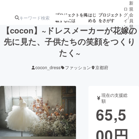
新
ロ
規
グ
会
プロジェクトを掲
はじ
プロジェクト
/
載するには
める
をさがす
イ
員
ン
登
【cocon】~ドレスメーカーが花嫁の
録
先に見た、子供たちの笑顔をつくり
たく~
人気のプロ
注目のリ
注目の新着プロ
募集終了が近いプ
もうすぐ公開
ジェクト
ターン
ジェクト
ロジェクト
されます
cocon_dress
ファッション
京都府
アート・写真
音楽
現在の支援総
テクノロジー・ガジェット
ゲーム・サ
額
65,5
映像・映画
書籍・雑誌
00
円
ビジネス・起業
チャレンジ