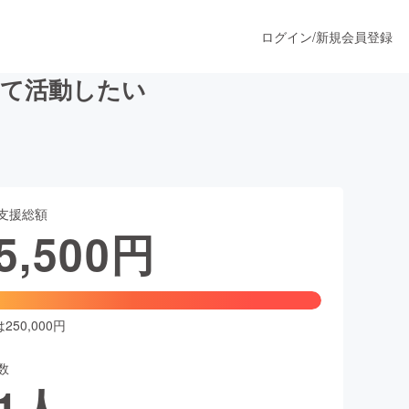
ログイン
/
新規会員登録
けて活動したい
うすぐ公開されます
支援総額
プロダクト
5,500
円
ファッション
スポーツ
50,000円
数
ア
ソーシャルグッド
1
人