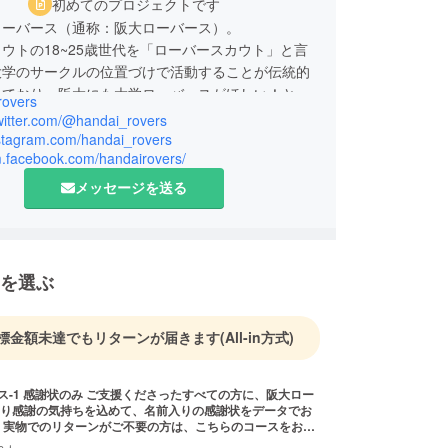
初めてのプロジェクトです
ローバース（通称：阪大ローバース）。
ウトの18~25歳世代を「ローバースカウト」と言
大学のサークルの位置づけで活動することが伝統的
れており、阪大にも大学ローバースがほしい！と結
rovers
twitter.com/@handai_rovers
nstagram.com/handai_rovers
/m.facebook.com/handairovers/
メッセージを送る
を選ぶ
標金額未達でもリターンが届きます
(All-in方式)
ての方に、阪大ロー
り感謝の気持ちを込めて、名前入りの感謝状をデータでお
お選
では