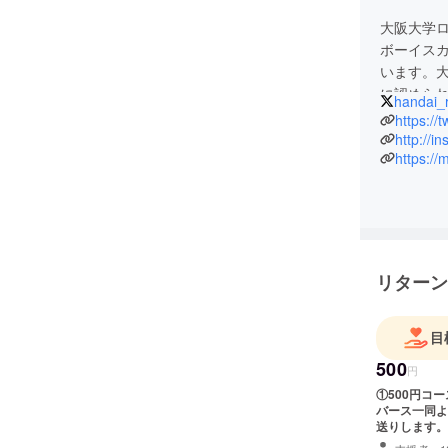
大阪大学
ボーイスカ
います。
に認めら
handai_
https://
http://i
https:/
リターン
目
500
円
①500円コース-1 感謝状のみ ご支援くださったすべ
バース一同よ
送りします。 実物でのリターンがご不要の方は、こちらのコースを
びください。 ファイル形式:PDF ＜お願い＞ 現在、阪大ローバース