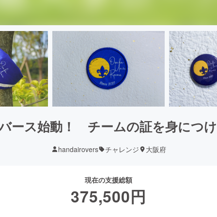
バース始動！ チームの証を身につ
handairovers
チャレンジ
大阪府
現在の支援総額
375,500
円