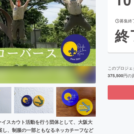
募集終
CAMPFIRE for Social Good
CAMPFIRE Creation
終
CAMPFIREふるさと納税
machi-ya
コミュニティ
このプロジェ
375,500
円の
ボーイスカウト活動を行う団体として、大阪大
案し、制服の一部ともなるネッカチーフなど