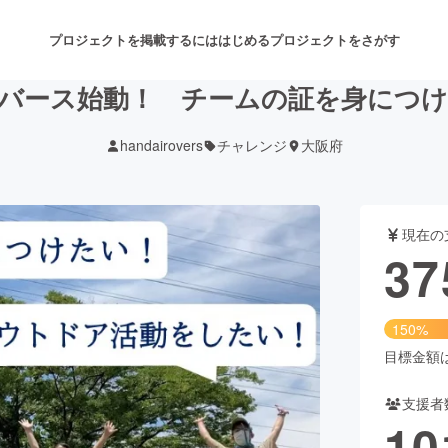
プロジェクトを掲載するには
はじめる
プロジェクトをさがす
バース始動！ チームの証を身につ
handairovers
チャレンジ
大阪府
注目のリターン
注目の新着プロジェクト
募集終了が近いプロジェクト
も
現在の
音楽
舞台・パフォーマンス
37
ゲーム・サービス開発
フード・飲食店
150%
書籍・雑誌出版
アニメ・漫画
目標金額は2
支援者
チャレンジ
ビューティー・ヘルスケ
10