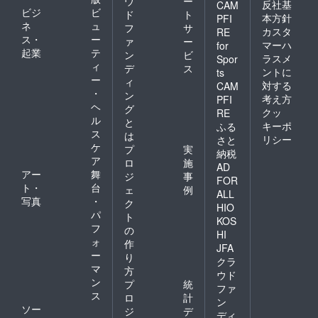
ウ
ー
反社基
CAM
ビジ
ビ
ド
ト
本方針
PFI
ネ
ュ
フ
サ
カスタ
RE
ス・
ー
ァ
ー
マーハ
for
起業
テ
ン
ビ
ラスメ
Spor
ィ
デ
ス
ントに
ts
ー
ィ
対する
CAM
・
ン
考え方
PFI
ヘ
グ
クッ
RE
ル
と
キーポ
ふる
ス
は
リシー
さと
ケ
プ
実
納税
ア
ロ
施
AD
アー
舞
ジ
事
FOR
ト・
台
ェ
例
ALL
写真
・
ク
HIO
パ
ト
KOS
フ
の
HI
ォ
作
JFA
ー
り
クラ
マ
方
ウド
ン
プ
統
ファ
ス
ロ
計
ン
ソー
ジ
デ
ディ