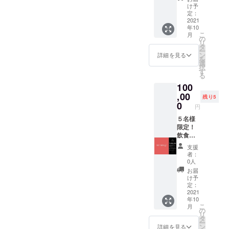
方はア
いただ
け予
プリ掲
けま
定：
載料無
2021
す、ま
年10
料期間
たその
こ
月
をサー
期間に
の
リ
ビスが
おいて
タ
ー
続く限
特定の
ン
詳細を見る
を
り提供
協力店
選
択
しま
舗で使
す
る
す。 他
える
100
事業の
SNS割
場合
,00
引が使
残り5
６ヶ月
えま
0
円
間アプ
す。
リ内広
５名様
告券提
限定！
供しま
飲食店
す。 現
及び掲
支援
在、My
載可能
者：
Topicの
事業経
0人
webサ
営者の
お届
イト開
方はア
け予
発を予
プリ掲
定：
定して
載料無
2021
年10
いま
料期間
こ
月
す。そ
をサー
の
リ
こで
ビスが
タ
ー
webサ
続く限
ン
詳細を見る