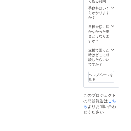
くある質問
謝メー
援者名
ルを送
を宣伝
手数料はいく
らせて
目的で
らかかります
いただ
記載さ
か？
きま
せてい
す。
ただき
目標金額に届
ます。
かなかった場
今後と
合どうなりま
も深く
すか？
より良
いお付
支援で困った
き合い
時はどこに相
をさせ
談したらいい
ていた
ですか？
だきた
いと考
ヘルプページを
えてお
見る
りま
す。挨
拶を兼
このプロジェクト
ねて感
の問題報告は
こち
謝メー
ルを送
ら
よりお問い合わ
らせて
せください
いただ
きま
す。