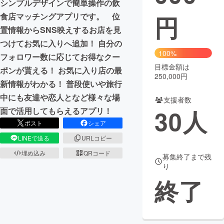
シンプルデザインで簡単操作の飲
円
食店マッチングアプリです。 位
まちづくり・地域活性化
置情報からSNS映えするお店を見
つけてお気に入りへ追加！ 自分の
CAMPFIRE for Social Good
CAMPFIRE Creation
100%
フォロワー数に応じてお得なクー
CAMPFIREふるさと納税
machi-ya
コミュニティ
目標金額は
ポンが貰える！ お気に入り店の最
250,000円
新情報がわかる！ 普段使いや旅行
中にも友達や恋人となど様々な場
支援者数
30
人
面で活用してもらえるアプリ！
ポスト
シェア
LINEで送る
URLコピー
埋め込み
QRコード
募集終了まで残
り
終了