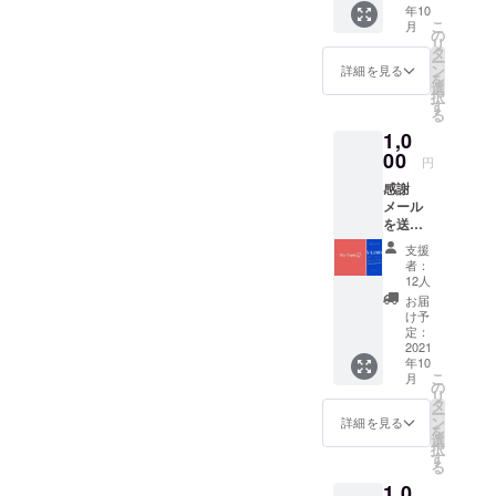
年10
提供さ
こ
月
せてい
の
リ
ただき
タ
ー
ます。
ン
詳細を見る
を
虹色ア
選
択
イコン
す
る
の方限
1,0
定イベ
ントを
00
円
実施し
感謝
ます！
メール
プレリ
を送ら
リース
せてい
期間よ
支援
ただき
りアプ
者：
ます。
リを使
12人
支援者
用して
お届
限定虹
いただ
け予
色アイ
けま
定：
コンを
2021
す、ま
年10
提供さ
たその
こ
月
せてい
期間に
の
リ
ただき
おいて
タ
ー
ます。
特定の
ン
詳細を見る
を
虹色ア
協力店
選
択
イコン
舗で使
す
る
の方限
える
1,0
定イベ
SNS割