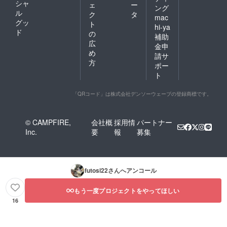
シャ
ェ
ー
ング
ル
ク
タ
mac
グッ
ト
hi-ya
ド
の
補助
広
金申
め
請サ
方
ポー
ト
「QRコード」は株式会社デンソーウェーブの登録商標です。
© CAMPFIRE,
会社概
採用情
パートナー
Inc.
要
報
募集
futosi22
さんへアンコール
もう一度プロジェクトをやってほしい
16