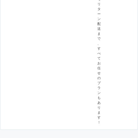
リ
タ
ー
ン
配
送
ま
で
、
す
べ
て
お
任
せ
の
プ
ラ
ン
も
あ
り
ま
す
！