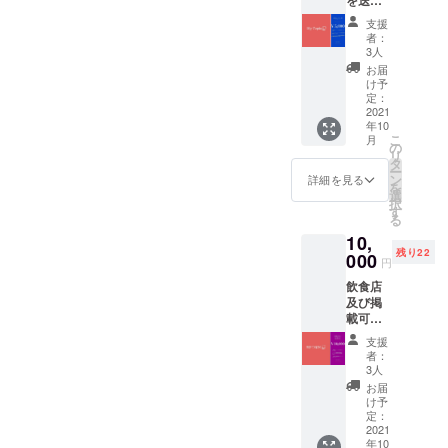
た最後
せてい
に感謝
支援
ただき
メール
者：
ます。
を送ら
3人
支援者
せてい
お届
限定虹
ただき
け予
色アイ
ます。
定：
コンを
2021
年10
提供さ
こ
月
せてい
の
リ
ただき
タ
ー
ます。
ン
詳細を見る
を
虹色ア
選
択
イコン
す
る
の方限
10,
定イベ
残り22
ントを
000
円
実施し
飲食店
ます！
及び掲
プレリ
載可能
リース
事業経
期間よ
支援
営者限
りアプ
者：
定で
リを使
3人
す。 ※
用して
お届
２５名
いただ
け予
様限定
けま
定：
リター
2021
す、ま
年10
ンにな
たその