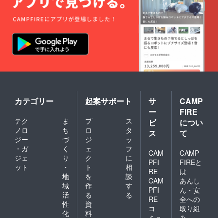
カテゴリー
起案サポート
サ
CAMP
ー
FIRE
テク
ま
プ
ス
ビ
につい
ノロ
ち
ロ
タ
ス
て
ジー
づ
ジ
ッ
・ガ
く
ェ
フ
CAM
CAMP
ジェ
り
ク
に
PFI
FIREと
ット
・
ト
相
RE
は
地
を
談
CAM
あんし
域
作
す
PFI
ん・安
活
る
る
RE
全への
性
資
コ
取り組
化
料
ミュ
み