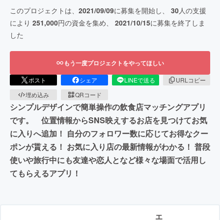
このプロジェクトは、
2021/09/09
に募集を開始し、
30
人の支援
により
251,000
円の資金を集め、
2021/10/15
に募集を終了しま
した
もう一度プロジェクトをやってほしい
ポスト
シェア
LINEで送る
URLコピー
埋め込み
QRコード
シンプルデザインで簡単操作の飲食店マッチングアプリ
です。 位置情報からSNS映えするお店を見つけてお気
に入りへ追加！ 自分のフォロワー数に応じてお得なクー
ポンが貰える！ お気に入り店の最新情報がわかる！ 普段
使いや旅行中にも友達や恋人となど様々な場面で活用し
てもらえるアプリ！
エ