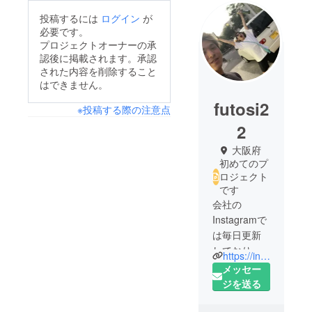
投稿するには
ログイン
が
必要です。
プロジェクトオーナーの承
認後に掲載されます。承認
された内容を削除すること
はできません。
futosi2
※投稿する際の注意点
2
大阪府
初めてのプ
ロジェクト
です
会社の
Instagramで
は毎日更新
しておりま
https://instagram.com/my_topi_?utm_medium=copy_link
す。
メッセー
実装されて
ジを送る
いる、シス
テム、掲載