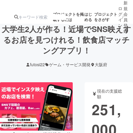
新
ロ
規
グ
会
プロジェクトを掲
はじ
プロジェクト
/
載するには
める
をさがす
イ
員
ン
登
大学生2人が作る！近場でSNS映えす
録
るお店を見つけれる！飲食店マッチ
ングアプリ！
人気のプロ
注目のリ
注目の新着プロ
募集終了が近いプ
もうすぐ公開
ジェクト
ターン
ジェクト
ロジェクト
されます
futosi22
ゲーム・サービス開発
大阪府
アート・写真
音楽
現在の支援総
テクノロジー・ガジェット
ゲーム・サ
額
251,
映像・映画
書籍・雑誌
000
ビジネス・起業
チャレンジ