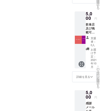
のチ
協力店
選
択
ケット
舗で使
す
る
は好き
える
5,0
なタイ
SNS割
ミング
00
引が使
円
で使用
えま
飲食店
できま
す。
及び掲
す。 ま
載可能
た最後
事業経
に感謝
支援
営者限
メール
者：
定で
を送ら
0人
す。 ア
せてい
お届
プリ掲
ただき
け予
載料無
ます。
定：
料期間
2021
年10
を１2ヶ
こ
月
月分提
の
リ
供しま
タ
ー
す。 こ
ン
詳細を見る
を
のチ
選
択
ケット
す
る
は好き
5,0
なタイ
ミング
00
円
で使用
感謝
できま
メール
す。 ま
を送ら