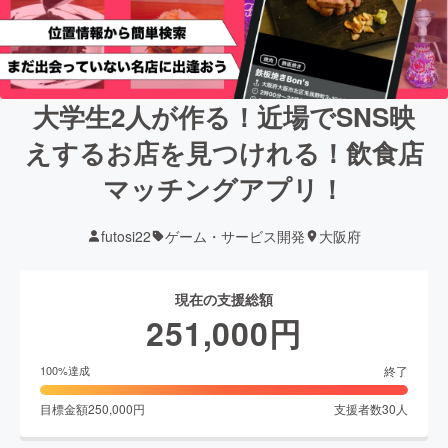
大学生2人が作る！近場でSNS映
えするお店を見つけれる！飲食店
マッチングアプリ！
futosi22
ゲーム・サービス開発
大阪府
現在の支援総額
251,000
円
終了
100
%達成
目標金額
250,000
円
支援者数
30
人