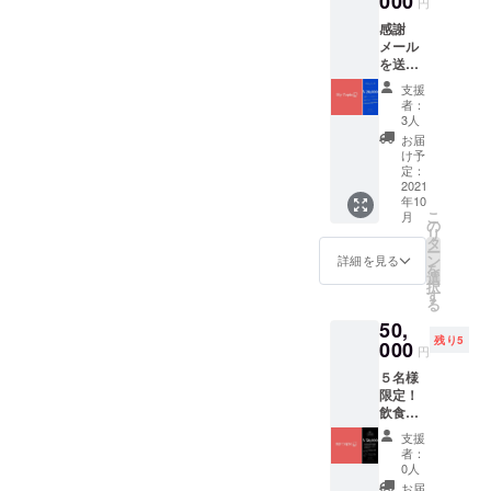
000
円
を送ら
感謝
せてい
メール
ただき
を送ら
ます。
せてい
支援
ただき
者：
ます。
3人
支援者
お届
限定虹
け予
色アイ
定：
コンを
2021
年10
提供さ
こ
月
せてい
の
リ
ただき
タ
ー
ます。
ン
詳細を見る
を
虹色ア
選
択
イコン
す
る
の方限
50,
定イベ
残り5
ントを
000
円
実施し
５名様
ます！
限定！
プレリ
飲食店
リース
及び掲
期間よ
支援
載可能
りアプ
者：
事業経
リを使
0人
営者の
用して
お届