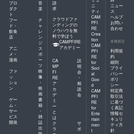
プロ
音
請
ニ
ニュー
ダク
楽
求
ティ
ス
ト
CAM
ヘルプ
クラウドファ
フー
チ
PFI
お問い
ンディングの
ド・
ャ
RE
合わせ
ノウハウを無
飲食
レ
Crea
料で学ぼう
店
ン
tion
各種規定
CAMPFIRE
ジ
CAM
アカデミー
アニ
ス
利用規
PFI
メ・
ポ
約
RE
漫画
ー
CA
説
細則
for
ツ
MP
明
プライ
Soci
ファ
映
FI
会
バシー
al
ッ
像
RE
・
ポリ
Goo
ショ
・
ア
相
シー
d
ン
映
カ
談
特定商
CAM
画
デ
会
取引法
PFI
ゲー
書
ミ
に基づ
RE
ム・
籍
ー
く表記
for
サー
・
と
情報セ
Ente
ビス
雑
は
キュリ
rtain
開発
誌
ク
サ
ティ方
men
出
ラ
ポ
針
t
版