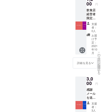
ントを
00
引が使
円
実施し
えま
飲食店
ます！
す。
経営者
プレリ
限定で
リース
す。 ア
期間よ
支援
プリ掲
りアプ
者：
載料無
リを使
0人
料期間
用して
お届
を2ヶ月
いただ
け予
分提供
けま
定：
しま
2021
す、ま
年10
す。 こ
たその
こ
月
のチ
期間に
の
リ
ケット
おいて
タ
ー
は好き
特定の
ン
詳細を見る
を
なタイ
協力店
選
択
ミング
舗で使
す
る
で使用
える
3,0
できま
SNS割
す。 ま
00
引が使
円
た最後
えま
感謝
に感謝
す。
メール
メール
を送ら
を送ら
せてい
せてい
支援
ただき
ただき
者：
ます。
ます。
3人