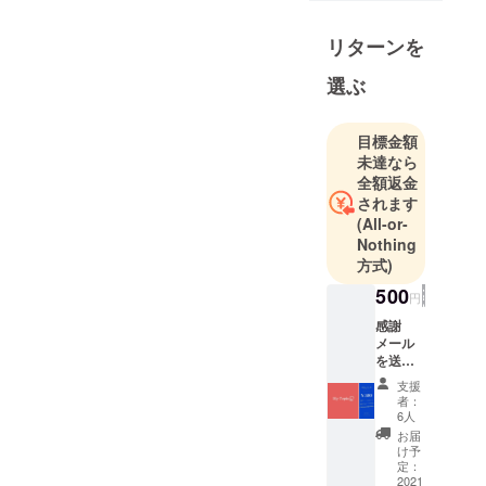
させていた
リターンを
だいてるお
店などの毎
選ぶ
日投稿して
おります。
目標金額
よかった
未達なら
ら、覗いて
全額返金
みてくださ
されます
い！
(All-or-
Nothing
方式)
500
円
感謝
メール
を送ら
せてい
支援
ただき
者：
ます。
6人
支援者
お届
限定虹
け予
色アイ
定：
コンを
2021