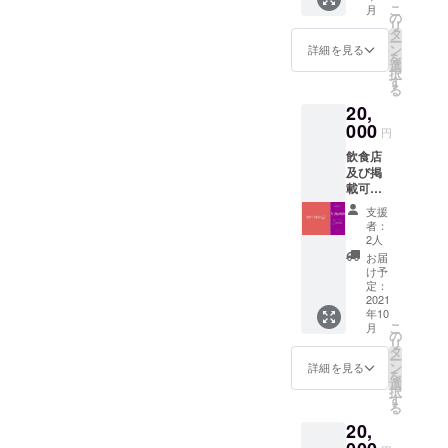
こ
月
りま
期間に
の
リ
す。 ア
おいて
タ
ー
プリ掲
特定の
ン
詳細を見る
を
載料無
協力店
選
択
料期間
舗で使
す
る
をサー
える
20,
ビスが
SNS割
続く限
000
引が使
円
り提供
えま
飲食店
しま
す。
及び掲
す。 ま
載可能
た最後
事業経
に感謝
支援
営者限
メール
者：
定で
を送ら
2人
す。 ア
せてい
お届
プリ掲
ただき
け予
載料無
ます。
定：
料期間
2021
年10
をサー
こ
月
ビスが
の
リ
続く限
タ
ー
り提供
ン
詳細を見る
を
しま
選
択
す。 ま
す
る
た最後
20,
に感謝
メール