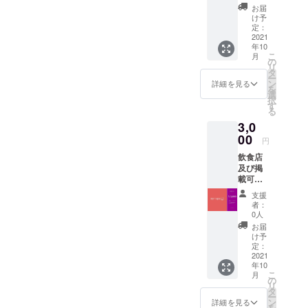
支援者
お届
限定虹
け予
色アイ
定：
コンを
2021
年10
提供さ
こ
月
せてい
の
リ
ただき
タ
ー
ます。
ン
詳細を見る
を
虹色ア
選
択
イコン
す
る
の方限
3,0
定イベ
ントを
00
円
実施し
飲食店
ます！
及び掲
プレリ
載可能
リース
事業経
期間よ
支援
営者限
りアプ
者：
定で
リを使
0人
す。 ア
用して
お届
プリ掲
いただ
け予
載料無
けま
定：
料期間
2021
す、ま
年10
を６ヶ
たその
こ
月
月分提
期間に
の
リ
供しま
おいて
タ
ー
す。 こ
特定の
ン
詳細を見る
を