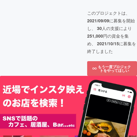
このプロジェクトは、
2021/09/09
に募集を開始
し、
30
人の支援により
251,000
円の資金を集
め、
2021/10/15
に募集を
終了しました
もう一度プロジェク
トをやってほしい