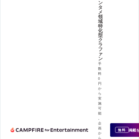
ン
タ
メ
領
域
特
化
型
ク
ラ
フ
ァ
ン
手
数
料
0
円
か
ら
実
施
可
能
。
企
画
掲載
無料
か
ら