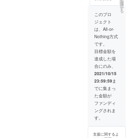
を
イトの
り提供
選
択
支援者
しま
す
る
ページ
す。 他
このプロ
にて大
事業の
ジェクト
枠で会
場合１
社名ま
２ヶ月
は、All-or-
たは支
間アプ
Nothing方式
援者名
リ内広
を宣伝
告券提
です。
目的で
供しま
目標金額を
記載さ
す。 現
せてい
在、My
達成した場
ただき
Topicの
合にのみ、
ます。
webサ
今後と
イト開
2021/10/15
も深く
発を予
23:59:59
ま
より良
定して
いお付
いま
でに集まっ
き合い
す。そ
た金額が
をさせ
こで
ていた
webサ
ファンディ
だきた
イトの
ングされま
いと考
支援者
えてお
ページ
す。
りま
にて大
す。挨
枠で会
拶を兼
社名ま
支援に関するよ
ねて感
たは支