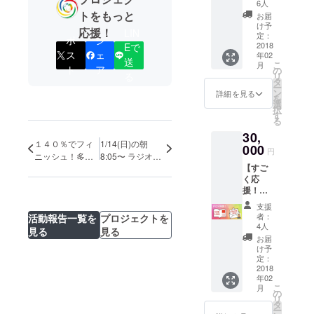
キャス
6人
ト手作
トをもっと
お届
りキム
け予
応援！
LIN
チ＋ボ
定：
ポ
シ
クスン
2018
Eで
ス
ェ
年02
ドガ (福
送
こ
月
順都家)
ト
ア
の
リ
る
ソン
タ
ー
マッコ
ン
詳細を見る
を
リ2本＋
選
択
(A) ・パ
す
る
ンフに
30,
お名前
１４０％でフィ
1/14(日)の朝
記載
000
円
ニッシュ！多く
8:05〜 ラジオJ-
【すご
のご支援、本当
WAVEの番組内
く応
にありがとうご
で日韓ミュージ
援！】
ざいました！
カルが取り上げ
・コモ
られます！
支援
ンビー
者：
活動報告一覧を
プロジェクトを
ト理事
4人
見る
見る
長の安
お届
達がお
け予
礼に伺
定：
いま
2018
年02
す。 ・
こ
月
パンフ
の
リ
にお名
タ
ー
前記載