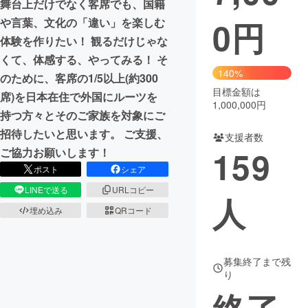
舞台上だけでなく客席でも、国籍
0
円
や言葉、文化の「違い」を楽しむ
まちづくり・地域活性化
体験を作りたい！ 観るだけじゃな
くて、体感する、やってみる！ そ
CAMPFIRE for Social Good
CAMPFIRE Creation
140%
のために、客席の1/5以上(約300
CAMPFIREふるさと納税
machi-ya
コミュニティ
目標金額は
席)を日本在住で外国にルーツを
1,000,000円
持つ方々とそのご家族を対象にご
招待したいと思います。 ご支援、
支援者数
159
ご協力お願いします！
ポスト
シェア
LINEで送る
URLコピー
人
埋め込み
QRコード
募集終了まで残
り