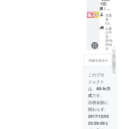
で応
援！】
・日韓
支援
ミュー
者：
ジカル
0人
公演パ
お届
ンフに
け予
広告を
定：
入れま
2018
年02
す（A4
こ
月
フルカ
の
リ
ラー
タ
ー
1/2P
ン
詳細を見る
を
枠）+
選
択
(A) ・パ
す
る
ンフに
このプロ
お名前
ジェクト
記載
は、
All-In方
式
です。
目標金額に
関わらず、
2017/12/03
23:59:59
ま