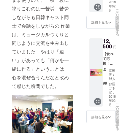
2018
年02
塗りこむのは一苦労！苦労
こ
月
の
リ
しながらも日韓キャスト同
タ
ー
ン
詳細を見る
を
士で会話をしながらの 作業
選
択
す
は、ミュージカルづくりと
る
12,
同じように交流を生み出し
500
円
ていました！やはり「違
【食べ
て応
い」があっても「何かを一
援！】
緒に作る」ということは、
・韓国
支援
キャス
者：
心を混ぜ合うんだなと改め
ト手作
36人
りキム
お届
て感じた瞬間でした。
チ+(A)
け予
・パン
定：
フにお
2018
年02
名前記
こ
月
載
の
リ
タ
ー
ン
詳細を見る
を
選
択
す
る