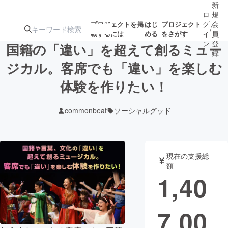
新
ロ
規
グ
会
プロジェクトを掲
はじ
プロジェクト
/
載するには
める
をさがす
イ
員
ン
登
国籍の「違い」を超えて創るミュー
録
ジカル。客席でも「違い」を楽しむ
体験を作りたい！
人気のプロ
注目のリ
注目の新着プロ
募集終了が近いプ
もうすぐ公開
ジェクト
ターン
ジェクト
ロジェクト
されます
commonbeat
ソーシャルグッド
アート・写真
音楽
現在の支援総
テクノロジー・ガジェット
ゲーム・サ
額
1,40
映像・映画
書籍・雑誌
7,00
ビジネス・起業
チャレンジ