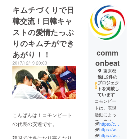
キムチづくりで日
韓交流！日韓キャ
ストの愛情たっぷ
りのキムチができ
comm
あがり！！
onbeat
2017/12/19 20:03
東京都
他に2件の
プロジェク
トを掲載し
ています
コモンビー
トは、表現
こんばんは！コモンビート
活動によっ
て、自分ら
の代表の安達です。
https://commonbeat.org/
しく・たく
https://www.mfa.commonbeat.org/
ましく生き
https://www.facebook.com/commonbeat/
韓国では冬になり寒くなり