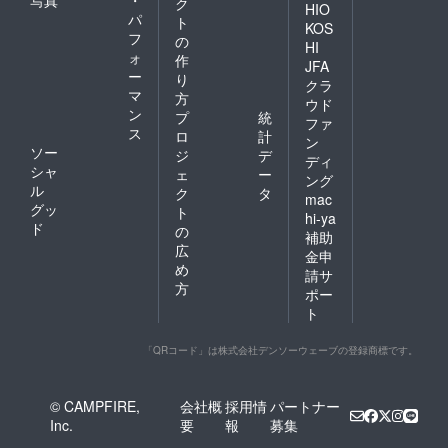
写真
・
ク
HIO
パ
ト
KOS
フ
の
HI
ォ
作
JFA
ー
り
クラ
マ
方
ウド
ン
プ
統
ファ
ス
ロ
計
ン
ソー
ジ
デ
ディ
シャ
ェ
ー
ング
ル
ク
タ
mac
グッ
ト
hi-ya
ド
の
補助
広
金申
め
請サ
方
ポー
ト
「QRコード」は株式会社デンソーウェーブの登録商標です。
© CAMPFIRE,
会社概
採用情
パートナー
Inc.
要
報
募集