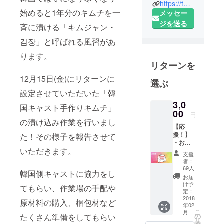
https://twitter.com/commonbeat
る個人を増
始めると1年分のキムチを一
メッセー
やし、多様
ジを送る
斉に漬ける「キムジャン・
な価値観を
認めあえる
김장」と呼ばれる風習があ
社会の実現
ります。
を目指す
リターンを
NPO法人で
12月15日(金)にリターンに
す。
選ぶ
設定させていただいた「韓
3,0
国キャスト手作りキムチ」
00
円
の漬け込み作業を行いまし
【応
援！】
た！その様子を報告させて
・お礼
いただきます。
メール
支援
者：
69人
韓国側キャストに協力をし
お届
け予
てもらい、作業場の手配や
定：
2018
原材料の購入、梱包材など
年02
こ
月
たくさん準備をしてもらい
の
リ