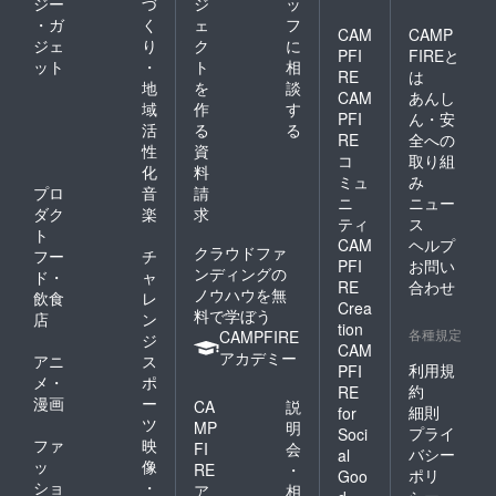
ジー
づ
ジ
ッ
・ガ
く
ェ
フ
CAM
CAMP
ジェ
り
ク
に
PFI
FIREと
ット
・
ト
相
RE
は
地
を
談
CAM
あんし
域
作
す
PFI
ん・安
活
る
る
RE
全への
性
資
コ
取り組
化
料
ミュ
み
プロ
音
請
ニ
ニュー
ダク
楽
求
ティ
ス
ト
CAM
ヘルプ
クラウドファ
フー
チ
PFI
お問い
ンディングの
ド・
ャ
RE
合わせ
ノウハウを無
飲食
レ
Crea
料で学ぼう
店
ン
tion
各種規定
CAMPFIRE
ジ
CAM
アカデミー
アニ
ス
利用規
PFI
メ・
ポ
約
RE
漫画
ー
CA
説
細則
for
ツ
MP
明
プライ
Soci
ファ
映
FI
会
バシー
al
ッ
像
RE
・
ポリ
Goo
ショ
・
ア
相