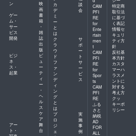
シー
d
ン
映
カ
談
特定商
CAM
画
デ
会
取引法
PFI
ゲー
書
ミ
に基づ
RE
ム・
籍
ー
く表記
for
サー
・
と
情報セ
Ente
ビス
雑
は
キュリ
rtain
開発
誌
ク
サ
ティ方
men
出
ラ
ポ
針
t
版
ウ
ー
反社基
CAM
ビジ
ビ
ド
ト
本方針
PFI
ネ
ュ
フ
サ
カスタ
RE
ス・
ー
ァ
ー
マーハ
for
起業
テ
ン
ビ
ラスメ
Spor
ィ
デ
ス
ントに
ts
ー
ィ
対する
CAM
・
ン
考え方
PFI
ヘ
グ
クッ
RE
ル
と
キーポ
ふる
ス
は
リシー
さと
ケ
プ
実
納税
ア
ロ
施
AD
アー
舞
ジ
事
FOR
ト・
台
ェ
例
ALL