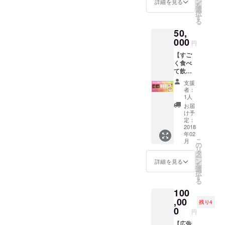
ン
詳細を見る
を
＋(A)
選
択
す
る
50,
000
円
【すご
く食べ
て飲ん
で応
支援
援！】
者：
・韓国
1人
キャス
お届
ト手作
け予
りキム
定：
チ×２
2018
年02
＋・ボ
こ
月
クスン
の
リ
ドガ (福
タ
ー
順都家)
ン
詳細を見る
を
ソン
選
択
マッコ
す
る
リ４本
100
＋(A) ・
パンフ
,00
残り4
にお名
0
円
前記載
【広告