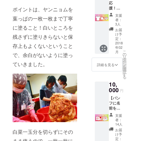
応
援！】
ポイントは、ヤンニョムを
・日韓
支援
葉っぱの一枚一枚まで丁寧
オリジ
者：
ナルT
3人
に塗ること！白いところを
シャツ1
お届
枚＋(A)
け予
残さずに塗りきらないと保
定：
2018
存上もよくないということ
年02
こ
月
の
で、余白がないように塗っ
リ
タ
ー
ていきました。
ン
詳細を見る
を
選
択
す
る
10,
000
円
【パン
フに名
前を載
せて応
支援
援！】
者：
・パン
14人
フにお
お届
白菜一玉分を切らずにその
名前記
け予
載+(A)
定：
まま使うので、一枚一枚に