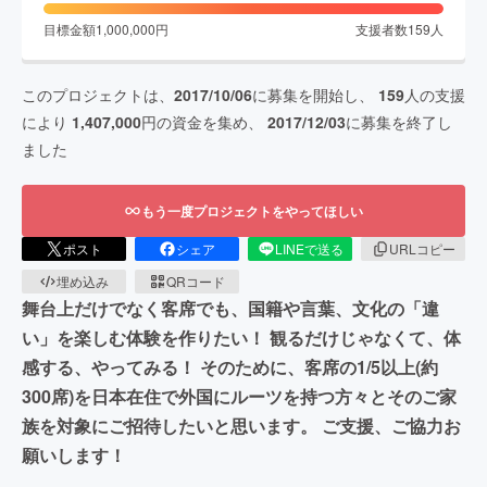
目標金額
1,000,000
円
支援者数
159
人
このプロジェクトは、
2017/10/06
に募集を開始し、
159
人の支援
により
1,407,000
円の資金を集め、
2017/12/03
に募集を終了し
ました
もう一度プロジェクトをやってほしい
ポスト
シェア
LINEで送る
URLコピー
埋め込み
QRコード
舞台上だけでなく客席でも、国籍や言葉、文化の「違
い」を楽しむ体験を作りたい！ 観るだけじゃなくて、体
感する、やってみる！ そのために、客席の1/5以上(約
300席)を日本在住で外国にルーツを持つ方々とそのご家
族を対象にご招待したいと思います。 ご支援、ご協力お
願いします！