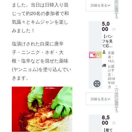
タ
ー
ました。当日は日韓入り混
ン
詳細を見る
を
選
択
じって約20名の参加者で和
す
る
気藹々とキムジャンを楽し
5,0
00
みました！
円
【パン
フを見
塩漬けされた白菜に唐辛
て応
援！】
子・ニンニク・ネギ・大
支援
・お礼
者：
根・塩辛などを混ぜた薬味
メール
14人
・日韓
お届
(ヤンニョム)を塗り込んでい
ミュー
け予
ジカル
定：
きます。
公演パ
2018
年02
ンフを
こ
月
送付 ※
の
リ
こちら
タ
ー
のリ
ン
詳細を見る
を
ターン
選
択
を(A)と
す
る
する。
8,5
00
円
【着て