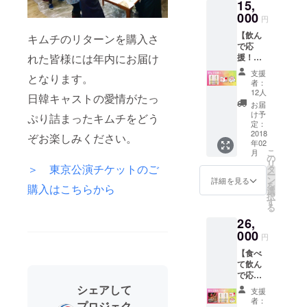
15,
000
円
【飲ん
キムチのリターンを購入さ
で応
れた皆様には年内にお届け
援！】
・ボク
支援
となります。
スンド
者：
ガ (福順
12人
日韓キャストの愛情がたっ
都家) ソ
お届
ンマッ
け予
ぷり詰まったキムチをどう
コリ２
定：
本+(A)
2018
ぞお楽しみください。
年02
・パン
こ
月
フにお
の
リ
名前記
＞ 東京公演チケットのご
タ
ー
載
ン
詳細を見る
を
購入はこちらから
選
択
す
る
26,
000
円
【食べ
て飲ん
で応
援！】
シェアして
支援
・韓国
者：
プロジェク