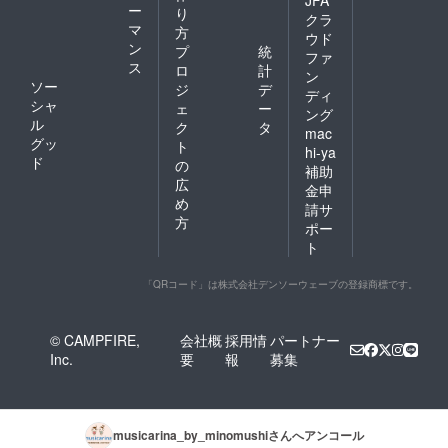
ー
り
クラ
マ
方
ウド
ン
プ
統
ファ
ス
ロ
計
ン
ソー
ジ
デ
ディ
シャ
ェ
ー
ング
ル
ク
タ
mac
グッ
ト
hi-ya
ド
の
補助
広
金申
め
請サ
方
ポー
ト
「QRコード」は株式会社デンソーウェーブの登録商標です。
© CAMPFIRE,
会社概
採用情
パートナー
Inc.
要
報
募集
musicarina_by_minomushi
さんへアンコール