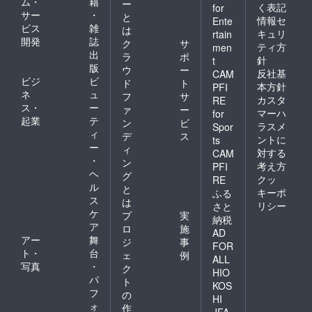
ム・
籍
ー
く表記
for
サー
・
と
情報セ
Ente
ビス
雑
は
キュリ
rtain
開発
誌
ク
サ
ティ方
men
出
ラ
ポ
針
t
版
ウ
ー
反社基
CAM
ビジ
ビ
ド
ト
本方針
PFI
ネ
ュ
フ
サ
カスタ
RE
ス・
ー
ァ
ー
マーハ
for
起業
テ
ン
ビ
ラスメ
Spor
ィ
デ
ス
ントに
ts
ー
ィ
対する
CAM
・
ン
考え方
PFI
ヘ
グ
クッ
RE
ル
と
キーポ
ふる
ス
は
リシー
さと
ケ
プ
実
納税
ア
ロ
施
AD
アー
舞
ジ
事
FOR
ト・
台
ェ
例
ALL
写真
・
ク
HIO
パ
ト
KOS
フ
の
HI
ォ
作
JFA