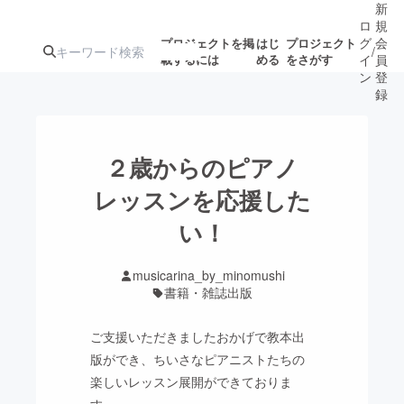
新
ロ
規
グ
会
プロジェクトを掲
はじ
プロジェクト
/
載するには
める
をさがす
イ
員
ン
登
録
人気のプロ
注目のリ
注目の新着プロ
募集終了が近いプ
もうすぐ公開
２歳からのピアノ
ジェクト
ターン
ジェクト
ロジェクト
されます
レッスンを応援した
い！
アート・写真
音楽
musicarina_by_minomushi
テクノロジー・ガジェット
ゲーム・サ
書籍・雑誌出版
ご支援いただきましたおかげで教本出
映像・映画
書籍・雑誌
版ができ、ちいさなピアニストたちの
楽しいレッスン展開ができておりま
ビジネス・起業
チャレンジ