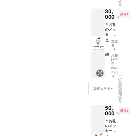
（イニ
に使用
す
る
シャル
可能）
ります♡
30,
可）掲
＊教本
残り1
載 ＊教
000
「ぷ
円
本「ぷ
ち・ぴ
＊お礼
ち・ぴ
あの」
のメッ
あの」
内でお
セージ
５冊 ＊
使いい
＊初版
zoomオ
ただけ
支援
出版教
ンライ
るオリ
者：
本「ぷ
ンにて
ジナル
1人
ち・ぴ
「ぷ
カード
お届
あの」
ち・ぴ
（黒鍵
け予
に、ご
あの」
定：
のかた
支援い
2022
使い方
まりを
年05
ただい
セミ
覚える
こ
月
た方の
ナー
の
ための
リ
教室名
（正規
タ
カー
ー
または
販売前
ン
ド） ♪
詳細を見る
を
ご氏名
に使用
選
セミ
択
（イニ
可能）
す
ナーの
る
シャル
＊教本
有効期
50,
可）掲
「ぷ
限は
残り1
載 ＊教
000
ち・ぴ
2023年
円
本「ぷ
あの」
12月ま
＊お礼
ち・ぴ
内でお
で ♪備
のメッ
あの」
使いい
考欄に
セージ
５冊 ＊
ただけ
掲載可
＊初版
「ぷ