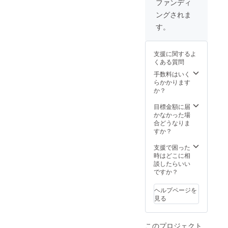
年12月
ファンディ
（正規
まで ♪
まで ♪
ングされま
販売前
備考欄
備考欄
に使用
に掲載
に掲載
す。
可能）
可能な
可能な
＊教本
教室名
教室名
「ぷ
または
または
支援に関するよ
ち・ぴ
ご氏名
ご氏名
くある質問
あの」
（イニ
（イニ
内でお
シャル
手数料はいく
シャル
使いい
可）を
らかかります
可）を
ただけ
御入力
か？
御入力
るオリ
くださ
くださ
ジナル
い
目標金額に届
い
カード
かなかった場
（黒鍵
合どうなりま
のかた
すか？
まりを
覚える
支援で困った
ための
時はどこに相
カー
談したらいい
ド） ＊
ですか？
著者
zoomオ
ヘルプページを
ンライ
見る
ンによ
るレッ
スン内
このプロジェクト
容相談