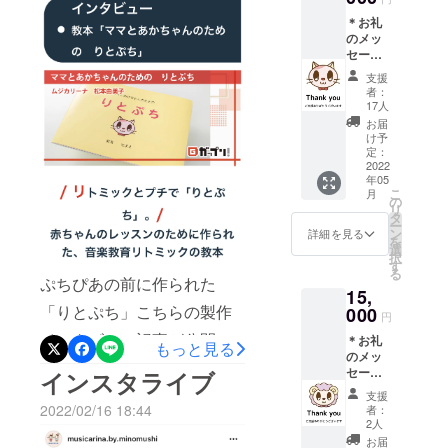
に掲載
＊お礼
したら、少しずつご支援が
可能な
のメッ
教室名
増えてきましたm(_ _)m購入
セージ
または
と初版
ご氏名
支援
することで、支援になる！
出版教
（イニ
者：
本「ぷ
シャル
17人
今だけの特別価格で購入な
ち・ぴ
可）を
お届
あの」
んです！ピアノの先生方、
御入力
け予
へご支
くださ
定：
ぷちぴあのを一冊でも買っ
援者さ
2022
い
年05
まの教
てみようかな？セミナーだ
こ
月
室名ま
の
リ
たは氏
タ
け受けてみようかな？ と
ー
名掲載
ン
詳細を見る
を
（イニ
お考えいただけましたら、
選
択
シャル
す
る
ぜひ本日までの特別価格で
可） ＊
ぷちぴあの前に作られた
15,
教本
ご購入ください！明日以降
「りとぷち」こちらの製作
「ぷ
000
円
ち・ぴ
はこの価格が正規価格に
インタビュー記事が公開さ
＊お礼
あの」
もっと見る
のメッ
１冊 ＊
なってしまい、40000円ほ
れました♪こちらにも熱い想
セージ
インスタライブ
zoomオ
どになってしまいます(^^;)
＊初版
ンライ
いお話してます♡読み返し
支援
出版教
ンにて
2022/02/16 18:44
者：
えーーー！！そうなの？知
本「ぷ
ても、熱すぎる笑とにかく
「ぷ
2人
ち・ぴ
ち・ぴ
お届
らなかった！という先生