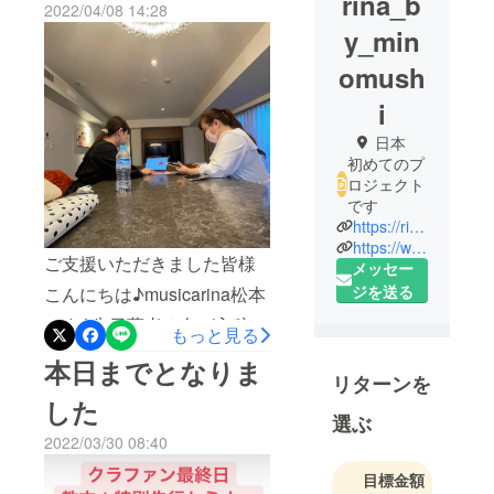
rina_b
2022/04/08 14:28
y_min
omush
i
日本
初めてのプ
ロジェクト
です
https://rizumu-asobi-class.jp
https://www.anfanrhythmicpiano.com/
ご支援いただきました皆様
メッセー
ジを送る
こんにちは♪musicarina松本
です♪先日著者２名が入稿に
もっと見る
向けて最終作業となる合宿
本日までとなりま
リターンを
を行いました。しかし、
した
次々アイデアが降ってき
選ぶ
2022/03/30 08:40
て、またまた追加ページが
でてしまいました笑新たな
目標金額