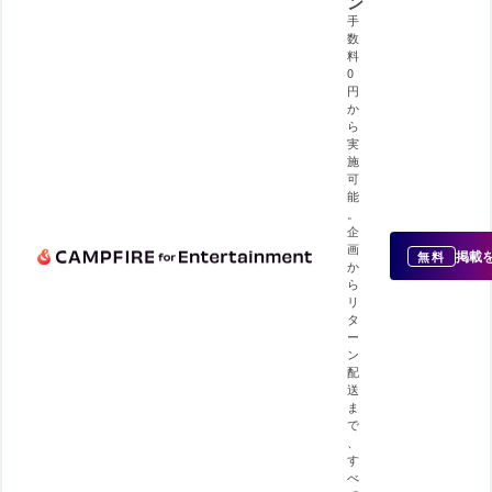
ン
手
数
料
0
円
か
ら
実
施
可
能
。
企
画
掲載
無料
か
ら
リ
タ
ー
ン
配
送
ま
で
、
す
べ