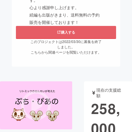
す。
心より感謝申し上げます。
まちづくり・地域活性化
続編も出版がきまり、送料無料の予約
販売を開催しております！
CAMPFIRE for Social Good
CAMPFIRE Creation
購入する
CAMPFIREふるさと納税
machi-ya
コミュニティ
このプロジェクトは2022/03/30に募集を終了
しました。
こちらから関連ページを閲覧いただけます。
現在の支援総
額
258,
000