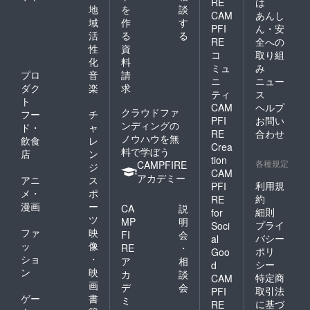
RE
は
地
を
談
CAM
あんし
域
作
す
PFI
ん・安
活
る
る
RE
全への
性
資
コ
取り組
化
料
ミュ
み
プロ
音
請
ニ
ニュー
ダク
楽
求
ティ
ス
ト
CAM
ヘルプ
クラウドファ
フー
チ
PFI
お問い
ンディングの
ド・
ャ
RE
合わせ
ノウハウを無
飲食
レ
Crea
料で学ぼう
店
ン
tion
各種規定
CAMPFIRE
ジ
CAM
アカデミー
アニ
ス
利用規
PFI
メ・
ポ
約
RE
漫画
ー
CA
説
細則
for
ツ
MP
明
プライ
Soci
ファ
映
FI
会
バシー
al
ッ
像
RE
・
ポリ
Goo
ショ
・
ア
相
シー
d
ン
映
カ
談
特定商
CAM
画
デ
会
取引法
PFI
ゲー
書
ミ
に基づ
RE