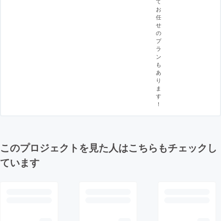
て
お
任
せ
の
プ
ラ
ン
も
あ
り
ま
す
！
このプロジェクトを見た人はこちらもチェックし
ています