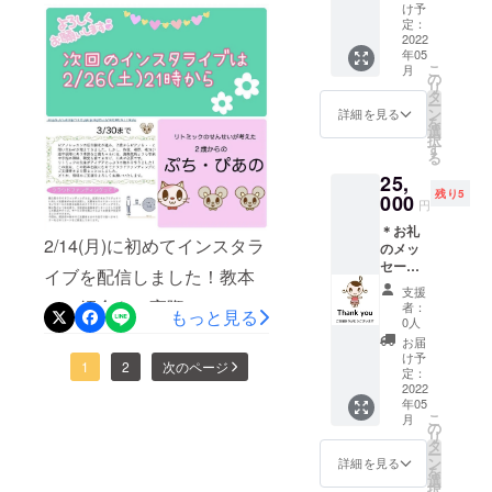
愛情たっぷりの教本作りを
あの」
あの」
け予
に、ご
使い方
定：
方！！ぜひお友だちにも拡
しています！
支援い
2022
セミ
年05
散してくださいm(_ _)m本日
ただい
ナー
こ
月
た方の
（正規
の
もインスタライブで熱く語
リ
教室
販売前
タ
ー
名、ま
に使用
ン
詳細を見る
ります！
を
たはご
可能）
選
択
氏名
♪セミ
す
る
（イニ
ナーの
25,
シャル
有効期
残り5
可）掲
000
限は
円
載 ＊教
2023年
＊お礼
本「ぷ
12月ま
2/14(月)に初めてインスタラ
のメッ
ち・ぴ
で ♪備
セージ
あの」
考欄に
イブを配信しました！教本
＊初版
１冊 ＊
掲載可
支援
出版教
zoomオ
のご紹介や、実際のレッス
能な教
者：
もっと見る
本「ぷ
ンライ
室名ま
0人
ン動画をみていただいた
ち・ぴ
ンにて
たはご
お届
あの」
「ぷ
氏名
け予
り、クラウドファンディン
1
2
次のページ
にご支
ち・ぴ
定：
（イニ
援いた
2022
あの」
シャル
グのお話もさせていただき
年05
だいた
使い方
可）を
こ
月
方の教
セミ
の
ました♪次回は2/26(土)21時
御入力
リ
室名ま
ナー
タ
くださ
ー
から21時30分での配信とな
たはご
（正規
ン
い
詳細を見る
を
氏名
販売前
選
択
ります♫ご視聴お待ちしてお