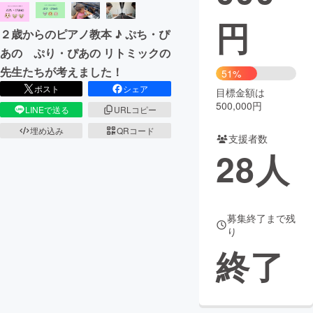
円
２歳からのピアノ教本 ♪ ぷち・ぴ
あの ぷり・ぴあの リトミックの
先生たちが考えました！
51%
ポスト
シェア
目標金額は
500,000円
LINEで送る
URLコピー
埋め込み
QRコード
支援者数
28
人
募集終了まで残
り
終了