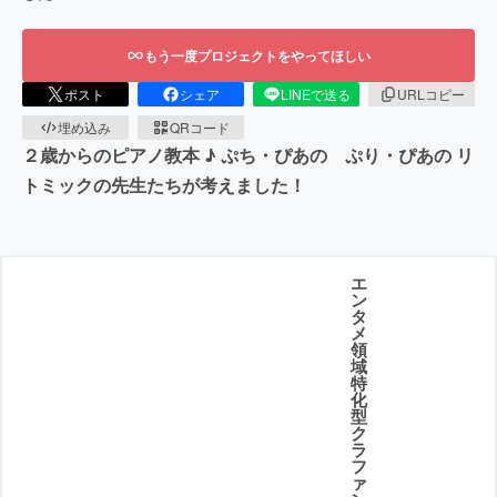
もう一度プロジェクトをやってほしい
ポスト
シェア
LINEで送る
URLコピー
埋め込み
QRコード
２歳からのピアノ教本 ♪ ぷち・ぴあの ぷり・ぴあの リ
トミックの先生たちが考えました！
エ
ン
タ
メ
領
域
特
化
型
ク
ラ
フ
ァ