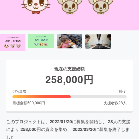
現在の支援総額
258,000
円
終了
51
%達成
目標金額
500,000
円
支援者数
28
人
このプロジェクトは、
2022/01/20
に募集を開始し、
28
人の支援
により
258,000
円の資金を集め、
2022/03/30
に募集を終了しま
した