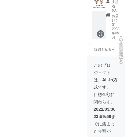
るオリ
能な教
支援
出版教
ち・ぴ
ジナル
室名ま
者：
本「ぷ
あの」
カード
0人
たはご
ち・ぴ
使い方
（黒鍵
氏名
お届
あの」
セミ
のかた
け予
（イニ
に、ご
ナー(正
定：
まりを
シャル
支援い
2022
規販売
覚える
可）を
年05
ただい
前に使
ための
御入力
こ
月
た方の
用可
の
カー
くださ
リ
教室名
能） ＊
タ
ド） ＊
い
ー
または
zoomオ
ン
zoomオ
詳細を見る
を
ご氏名
ンライ
選
ンライ
択
（イニ
ンによ
す
ンによ
る
シャル
るレッ
るレッ
このプロ
可）掲
スン内
スン内
ジェクト
載 ＊教
容相談
容相談
本「ぷ
アドバ
アドバ
は、
All-In方
ち・ぴ
イス６
イス３
式
です。
あの」
０分 ♪
０分 ♪
５冊 ＊
セミ
セミ
目標金額に
zoomオ
ナー、
ナー、
関わらず、
ンライ
レッス
レッス
ンにて
ン内容
ン内容
2022/03/30
「ぷ
相談ア
相談ア
23:59:59
ま
ち・ぴ
ドバイ
ドバイ
あの」
スの有
スの有
でに集まっ
使い方
効期限
効期限
た金額が
セミ
は2023
は2023
ナー
年12月