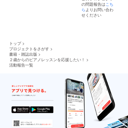
の問題報告は
こち
アドバ
イス６
ら
よりお問い合わ
０分５
せください
回 ♪
セミ
ナー、
レッス
ン内容
相談ア
トップ
>
ドバイ
プロジェクトをさがす
>
スの有
書籍・雑誌出版
>
効期限
は2023
２歳からのピアノレッスンを応援したい！
>
年12月
活動報告一覧
♪備考欄
に掲載
可能な
教室名
または
ご氏名
（イニ
シャル
可）を
御入力
くださ
い