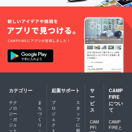
カテゴリー
起案サポート
サ
CAMP
ー
FIRE
テク
ま
プ
ス
ビ
につい
ノロ
ち
ロ
タ
ス
て
ジー
づ
ジ
ッ
・ガ
く
ェ
フ
CAM
CAMP
ジェ
り
ク
に
PFI
FIREと
ット
・
ト
相