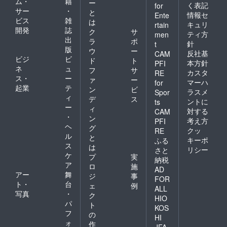
ム・
籍
ー
く表記
for
サー
・
と
情報セ
Ente
ビス
雑
は
キュリ
rtain
開発
誌
ク
サ
ティ方
men
出
ラ
ポ
針
t
版
ウ
ー
反社基
CAM
ビジ
ビ
ド
ト
本方針
PFI
ネ
ュ
フ
サ
カスタ
RE
ス・
ー
ァ
ー
マーハ
for
起業
テ
ン
ビ
ラスメ
Spor
ィ
デ
ス
ントに
ts
ー
ィ
対する
CAM
・
ン
考え方
PFI
ヘ
グ
クッ
RE
ル
と
キーポ
ふる
ス
は
リシー
さと
ケ
プ
実
納税
ア
ロ
施
AD
アー
舞
ジ
事
FOR
ト・
台
ェ
例
ALL
写真
・
ク
HIO
パ
ト
KOS
フ
の
HI
ォ
作
JFA