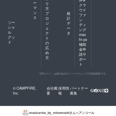
ー
り
クラ
マ
方
ウド
ン
プ
統
ファ
ス
ロ
計
ン
ソー
ジ
デ
ディ
シャ
ェ
ー
ング
ル
ク
タ
mac
グッ
ト
hi-ya
ド
の
補助
広
金申
め
請サ
方
ポー
ト
「QRコード」は株式会社デンソーウェーブの登録商標です。
© CAMPFIRE,
会社概
採用情
パートナー
Inc.
要
報
募集
musicarina_by_minomushi
さんへアンコール