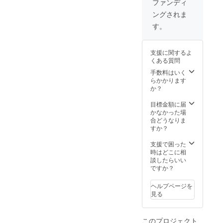
年12月
ファンディ
（正規
まで ♪
まで ♪
ングされま
販売前
備考欄
備考欄
に使用
に掲載
に掲載
す。
可能）
可能な
可能な
＊教本
教室名
教室名
「ぷ
または
または
支援に関するよ
ち・ぴ
ご氏名
ご氏名
くある質問
あの」
（イニ
（イニ
内でお
シャル
手数料はいく
シャル
使いい
可）を
らかかります
可）を
ただけ
御入力
か？
御入力
るオリ
くださ
くださ
ジナル
い
目標金額に届
い
カード
かなかった場
（黒鍵
合どうなりま
のかた
すか？
まりを
覚える
支援で困った
ための
時はどこに相
カー
談したらいい
ド） ＊
ですか？
著者
zoomオ
ヘルプページを
ンライ
見る
ンによ
るレッ
スン内
このプロジェクト
容相談