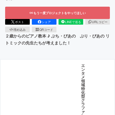
もう一度プロジェクトをやってほしい
ポスト
シェア
LINEで送る
URLコピー
埋め込み
QRコード
２歳からのピアノ教本 ♪ ぷち・ぴあの ぷり・ぴあの リ
トミックの先生たちが考えました！
エ
ン
タ
メ
領
域
特
化
型
ク
ラ
フ
ァ