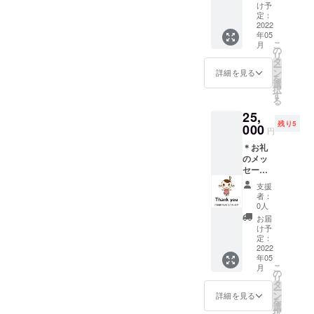
あの」
あの」
け予
に、ご
使い方
定：
支援い
2022
セミ
年05
ただい
ナー
こ
月
た方の
（正規
の
リ
教室
販売前
タ
ー
名、ま
に使用
ン
詳細を見る
を
たはご
可能）
選
択
氏名
♪セミ
す
る
（イニ
ナーの
25,
シャル
有効期
残り5
可）掲
000
限は
円
載 ＊教
2023年
＊お礼
本「ぷ
12月ま
のメッ
ち・ぴ
で ♪備
セージ
あの」
考欄に
＊初版
１冊 ＊
掲載可
支援
出版教
zoomオ
能な教
者：
本「ぷ
ンライ
室名ま
0人
ち・ぴ
ンにて
たはご
お届
あの」
「ぷ
氏名
け予
にご支
ち・ぴ
定：
（イニ
援いた
2022
あの」
シャル
年05
だいた
使い方
可）を
こ
月
方の教
セミ
の
御入力
リ
室名ま
ナー
タ
くださ
ー
たはご
（正規
ン
い
詳細を見る
を
氏名
販売前
選
択