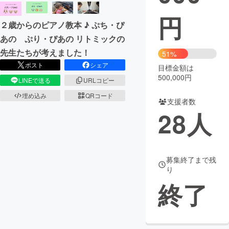
円
２歳からのピアノ教本 ♪ ぷち・ぴ
あの ぷり・ぴあの リトミックの
先生たちが考えました！
51%
ポスト
シェア
目標金額は
500,000円
LINEで送る
URLコピー
埋め込み
QRコード
支援者数
28
人
募集終了まで残
り
終了