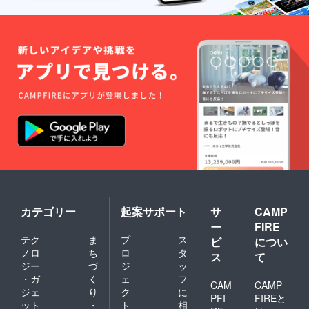
カテゴリー
起案サポート
サ
CAMP
ー
FIRE
テク
ま
プ
ス
ビ
につい
ノロ
ち
ロ
タ
ス
て
ジー
づ
ジ
ッ
・ガ
く
ェ
フ
CAM
CAMP
ジェ
り
ク
に
PFI
FIREと
ット
・
ト
相