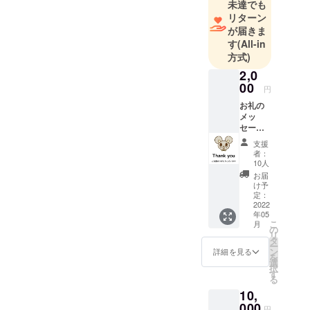
未達でも
リターン
が届きま
す
(All-in
方式)
2,0
00
円
お礼の
メッ
セージ
と、初
支援
版出版
者：
教本
10人
「ぷ
お届
ち・ぴ
け予
あの」
定：
へご支
2022
年05
援者さ
こ
月
まの教
の
リ
室名ま
タ
ー
たは氏
ン
詳細を見る
を
名掲載
選
択
（イニ
す
る
シャル
10,
可） ♪
備考欄
000
円