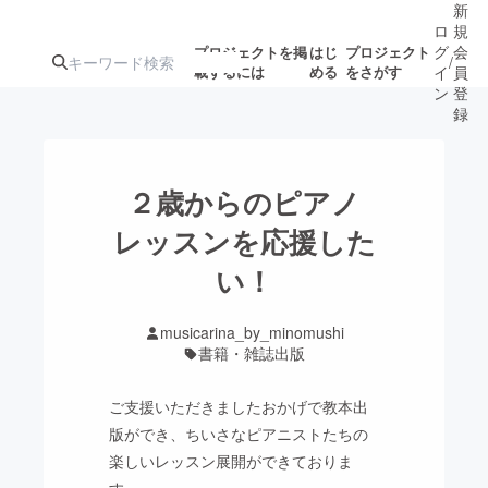
新
ロ
規
グ
会
プロジェクトを掲
はじ
プロジェクト
/
載するには
める
をさがす
イ
員
ン
登
録
人気のプロ
注目のリ
注目の新着プロ
募集終了が近いプ
もうすぐ公開
２歳からのピアノ
ジェクト
ターン
ジェクト
ロジェクト
されます
レッスンを応援した
い！
アート・写真
音楽
musicarina_by_minomushi
テクノロジー・ガジェット
ゲーム・サ
書籍・雑誌出版
ご支援いただきましたおかげで教本出
映像・映画
書籍・雑誌
版ができ、ちいさなピアニストたちの
楽しいレッスン展開ができておりま
ビジネス・起業
チャレンジ