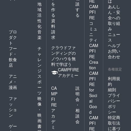
RE
は
地
を
談
CAM
あんし
域
作
す
PFI
ん・安
活
る
る
RE
全への
性
資
コ
取り組
化
料
ミュ
み
プロ
音
請
ニ
ニュー
ダク
楽
求
ティ
ス
ト
CAM
ヘルプ
クラウドファ
フー
チ
PFI
お問い
ンディングの
ド・
ャ
RE
合わせ
ノウハウを無
飲食
レ
Crea
料で学ぼう
店
ン
tion
各種規定
CAMPFIRE
ジ
CAM
アカデミー
アニ
ス
利用規
PFI
メ・
ポ
約
RE
漫画
ー
CA
説
細則
for
ツ
MP
明
プライ
Soci
ファ
映
FI
会
バシー
al
ッ
像
RE
・
ポリ
Goo
ショ
・
ア
相
シー
d
ン
映
カ
談
特定商
CAM
画
デ
会
取引法
PFI
ゲー
書
ミ
に基づ
RE