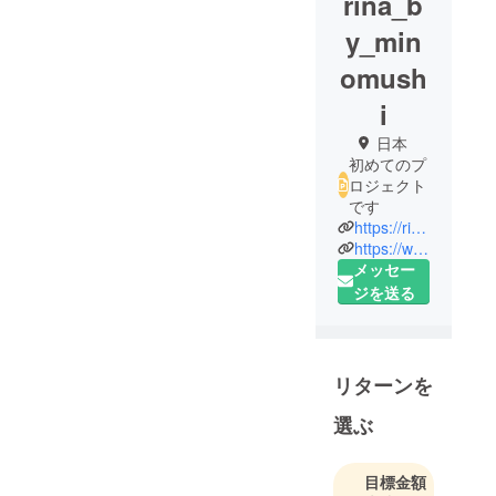
rina_b
y_min
omush
i
日本
初めてのプ
ロジェクト
です
https://rizumu-asobi-class.jp
https://www.anfanrhythmicpiano.com/
メッセー
ジを送る
リターンを
選ぶ
目標金額