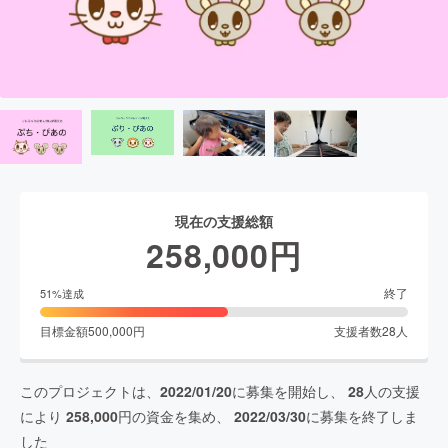
現在の支援総額
258,000
円
終了
51
%達成
目標金額
500,000
円
支援者数
28
人
このプロジェクトは、
2022/01/20
に募集を開始し、
28
人の支援
により
258,000
円の資金を集め、
2022/03/30
に募集を終了しま
した