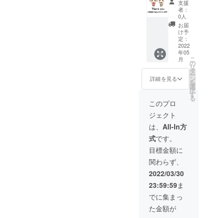
るオリ
能な教
支援
出版教
ち・ぴ
ジナル
室名ま
者：
本「ぷ
あの」
カード
0人
たはご
ち・ぴ
使い方
（黒鍵
氏名
お届
あの」
セミ
のかた
け予
（イニ
に、ご
ナー(正
定：
まりを
シャル
支援い
2022
規販売
覚える
可）を
年05
ただい
前に使
ための
御入力
こ
月
た方の
用可
の
カー
くださ
リ
教室名
能） ＊
タ
ド） ＊
い
ー
または
zoomオ
ン
zoomオ
詳細を見る
を
ご氏名
ンライ
選
ンライ
択
（イニ
ンによ
す
ンによ
る
シャル
るレッ
るレッ
このプロ
可）掲
スン内
スン内
ジェクト
載 ＊教
容相談
容相談
本「ぷ
アドバ
アドバ
は、
All-In方
ち・ぴ
イス６
イス３
式
です。
あの」
０分 ♪
０分 ♪
５冊 ＊
セミ
セミ
目標金額に
zoomオ
ナー、
ナー、
関わらず、
ンライ
レッス
レッス
ンにて
ン内容
ン内容
2022/03/30
「ぷ
相談ア
相談ア
23:59:59
ま
ち・ぴ
ドバイ
ドバイ
あの」
スの有
スの有
でに集まっ
使い方
効期限
効期限
た金額が
セミ
は2023
は2023
ナー
年12月