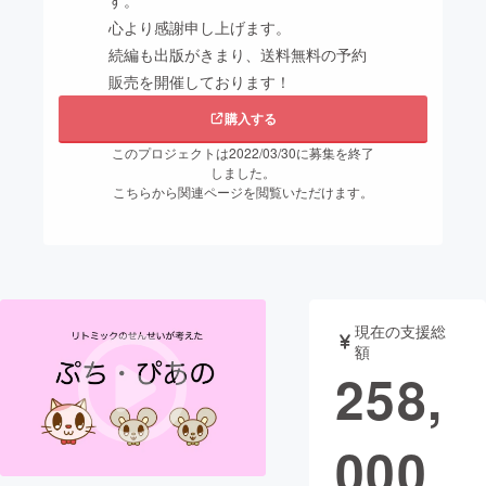
す。
心より感謝申し上げます。
まちづくり・地域活性化
続編も出版がきまり、送料無料の予約
販売を開催しております！
CAMPFIRE for Social Good
CAMPFIRE Creation
購入する
CAMPFIREふるさと納税
machi-ya
コミュニティ
このプロジェクトは2022/03/30に募集を終了
しました。
こちらから関連ページを閲覧いただけます。
現在の支援総
額
258,
000