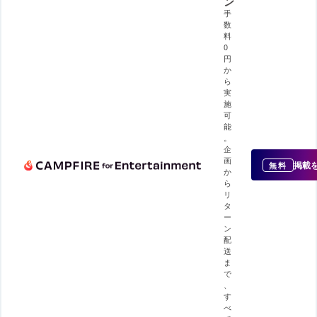
ン
手
数
料
0
円
か
ら
実
施
可
能
。
企
画
掲載
無料
か
ら
リ
タ
ー
ン
配
送
ま
で
、
す
べ