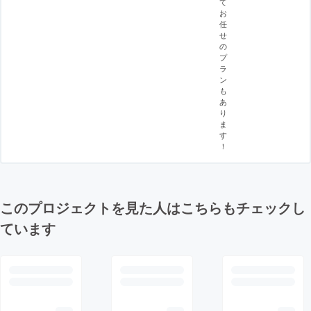
て
お
任
せ
の
プ
ラ
ン
も
あ
り
ま
す
！
このプロジェクトを見た人はこちらもチェックし
ています