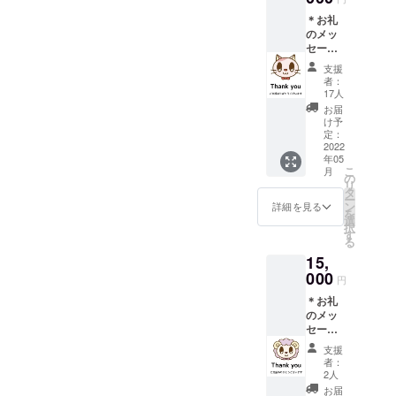
に掲載
＊お礼
可能な
のメッ
教室名
セージ
または
と初版
ご氏名
支援
出版教
（イニ
者：
本「ぷ
シャル
17人
ち・ぴ
可）を
お届
あの」
御入力
け予
へご支
くださ
定：
援者さ
2022
い
年05
まの教
こ
月
室名ま
の
リ
たは氏
タ
ー
名掲載
ン
詳細を見る
を
（イニ
選
択
シャル
す
る
可） ＊
15,
教本
「ぷ
000
円
ち・ぴ
＊お礼
あの」
のメッ
１冊 ＊
セージ
zoomオ
＊初版
ンライ
支援
出版教
ンにて
者：
本「ぷ
「ぷ
2人
ち・ぴ
ち・ぴ
お届