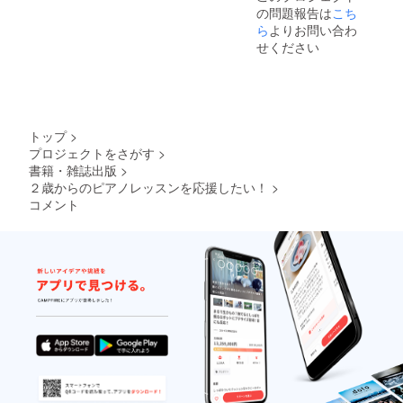
の問題報告は
こち
アドバ
イス６
ら
よりお問い合わ
０分５
せください
回 ♪
セミ
ナー、
レッス
ン内容
相談ア
トップ
>
ドバイ
プロジェクトをさがす
>
スの有
書籍・雑誌出版
>
効期限
は2023
２歳からのピアノレッスンを応援したい！
>
年12月
コメント
♪備考欄
に掲載
可能な
教室名
または
ご氏名
（イニ
シャル
可）を
御入力
くださ
い