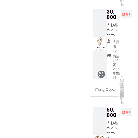
（イニ
に使用
す
る
シャル
可能）
30,
可）掲
＊教本
残り1
載 ＊教
000
「ぷ
円
本「ぷ
ち・ぴ
＊お礼
ち・ぴ
あの」
のメッ
あの」
内でお
セージ
５冊 ＊
使いい
＊初版
zoomオ
ただけ
支援
出版教
ンライ
るオリ
者：
本「ぷ
ンにて
ジナル
1人
ち・ぴ
「ぷ
カード
お届
あの」
ち・ぴ
（黒鍵
け予
に、ご
あの」
定：
のかた
支援い
2022
使い方
まりを
年05
ただい
セミ
覚える
こ
月
た方の
ナー
の
ための
リ
教室名
（正規
タ
カー
ー
または
販売前
ン
ド） ♪
詳細を見る
を
ご氏名
に使用
選
セミ
択
（イニ
可能）
す
ナーの
る
シャル
＊教本
有効期
50,
可）掲
「ぷ
限は
残り1
載 ＊教
000
ち・ぴ
2023年
円
本「ぷ
あの」
12月ま
＊お礼
ち・ぴ
内でお
で ♪備
のメッ
あの」
使いい
考欄に
セージ
５冊 ＊
ただけ
掲載可
＊初版
「ぷ