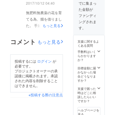
2017/10/12 04:40
でに集まっ
た金額が
無肥料無農薬の花を育
ファンディ
てる為、畑を借りまし
ングされま
た。 手始めにハーブ
もっと見る
す。
を植えました。 初め
ての収穫。レモンバジ
コメント
もっと見る
支援に関するよ
ル。無肥料無農薬で
くある質問
す。 とてもいい香り
手数料はいく
らかかります
で、見た目もキレイで
か？
投稿するには
ログイン
が
す。これを使ってブー
必要です。
目標金額に届
ケを作ります。
プロジェクトオーナーの承
かなかった場
認後に掲載されます。承認
合どうなりま
すか？
された内容を削除すること
はできません。
支援で困った
時はどこに相
※投稿する際の注意点
談したらいい
ですか？
ヘルプページを
見る