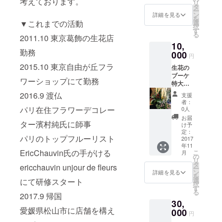
考えております。
リ
タ
ー
ン
詳細を見る
を
▼これまでの活動
選
択
す
る
2011.10 東京葛飾の生花店
10,
勤務
000
円
2015.10 東京自由が丘フラ
生花の
ブーケ
ワーショップにて勤務
特大
（花材
2016.9 渡仏
支援
はその
者：
時に
パリ在住フラワーデコレー
0人
よって
お届
ター濱村純氏に師事
変わり
け予
ます）
定：
パリのトップフルーリスト
2017
年11
EricChauvin氏の手がける
こ
月
の
リ
タ
ericchauvin unjour de fleurs
ー
ン
詳細を見る
を
選
にて研修スタート
択
す
る
2017.9 帰国
30,
愛媛県松山市に店舗を構え
000
円