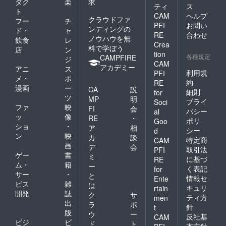
ダク
楽
求
ティ
ス
ト
CAM
ヘルプ
クラウドファ
フー
チ
PFI
お問い
ンディングの
ド・
ャ
RE
合わせ
ノウハウを無
飲食
レ
Crea
料で学ぼう
店
ン
tion
各種規定
CAMPFIRE
ジ
CAM
アカデミー
アニ
ス
利用規
PFI
メ・
ポ
約
RE
漫画
ー
CA
説
細則
for
ツ
MP
明
プライ
Soci
ファ
映
FI
会
バシー
al
ッ
像
RE
・
ポリ
Goo
ショ
・
ア
相
シー
d
ン
映
カ
談
特定商
CAM
画
デ
会
取引法
PFI
ゲー
書
ミ
に基づ
RE
ム・
籍
ー
く表記
for
サー
・
と
情報セ
Ente
ビス
雑
は
キュリ
rtain
開発
誌
ク
サ
ティ方
men
出
ラ
ポ
針
t
版
ウ
ー
反社基
CAM
ビジ
ビ
ド
ト
本方針