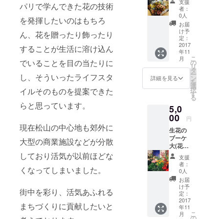
支援
パリで学んできた花の技術
時に
者：
よって
0人
を発揮したいのはもちろ
変わり
お届
ます)
け予
ん、花を贈ったり飾ったり
定：
2017
することが生活に溶け込ん
年11
こ
月
でいることを目の当たりに
の
リ
タ
ー
し、そういったライフスタ
ン
詳細を見る
を
選
択
イルそのものを提案できた
す
る
らと思っています。
5,0
00
円
現在松山の中心地も郊外に
生花の
ブーケ
大型の商業施設などが分散
大(花材
はその
しており活気が以前ほどな
支援
時に
者：
くなってしまいました。
よって
0人
変わり
お届
ます）
け予
街中を彩り、活気あふれる
定：
2017
まちづくりに貢献したいと
年11
こ
月
の