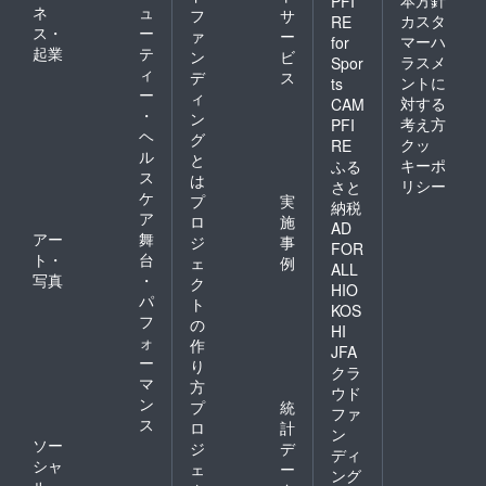
PFI
ネ
ュ
フ
サ
カスタ
RE
ス・
ー
ァ
ー
マーハ
for
起業
テ
ン
ビ
ラスメ
Spor
ィ
デ
ス
ントに
ts
ー
ィ
対する
CAM
・
ン
考え方
PFI
ヘ
グ
クッ
RE
ル
と
キーポ
ふる
ス
は
リシー
さと
ケ
プ
実
納税
ア
ロ
施
AD
アー
舞
ジ
事
FOR
ト・
台
ェ
例
ALL
写真
・
ク
HIO
パ
ト
KOS
フ
の
HI
ォ
作
JFA
ー
り
クラ
マ
方
ウド
ン
プ
統
ファ
ス
ロ
計
ン
ソー
ジ
デ
ディ
シャ
ェ
ー
ング
ル