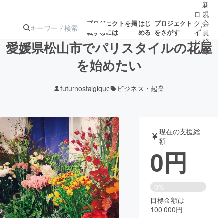
新
ロ
規
グ
会
プロジェクトを掲
はじ
プロジェクト
/
載するには
める
をさがす
イ
員
ン
登
愛媛県松山市でパリスタイルの花屋
録
を始めたい
人気のプロ
注目のリ
注目の新着プロ
募集終了が近いプ
もうすぐ公開
futurnostalgique
ビジネス・起業
ジェクト
ターン
ジェクト
ロジェクト
されます
アート・写真
音楽
現在の支援総
額
0
円
テクノロジー・ガジェット
ゲーム・サ
映像・映画
書籍・雑誌
0%
目標金額は
100,000円
ビジネス・起業
チャレンジ