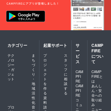
カテゴリー
起案サポート
サ
CAMP
ー
FIRE
テク
ま
プ
ス
ビ
につい
ノロ
ち
ロ
タ
ス
て
ジー
づ
ジ
ッ
・ガ
く
ェ
フ
CAM
CAMP
ジェ
り
ク
に
PFI
FIREと
ット
・
ト
相
RE
は
地
を
談
CAM
あんし
域
作
す
PFI
ん・安
活
る
る
RE
全への
性
資
コ
取り組
化
料
ミュ
み
プロ
音
請
ニ
ニュー