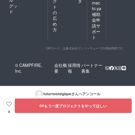
ク
タ
mac
グッ
ト
hi-ya
ド
の
補助
広
金申
め
請サ
方
ポー
ト
「QRコード」は株式会社デンソーウェーブの登録商標です。
© CAMPFIRE,
会社概
採用情
パートナー
Inc.
要
報
募集
futurnostalgique
さんへアンコール
もう一度プロジェクトをやってほしい
0