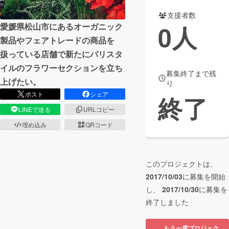
支援者数
まちづくり・地域活性化
0
人
愛媛県松山市にあるオーガニック
製品やフェアトレードの商品を
CAMPFIRE for Social Good
CAMPFIRE Creation
扱っている店舗で新たにパリスタ
CAMPFIREふるさと納税
machi-ya
コミュニティ
イルのフラワーセクションを立ち
募集終了まで残
上げたい。
り
ポスト
シェア
終了
LINEで送る
URLコピー
埋め込み
QRコード
このプロジェクトは、
2017/10/03
に募集を開始
し、
2017/10/30
に募集を
終了しました
もう一度プロジェク