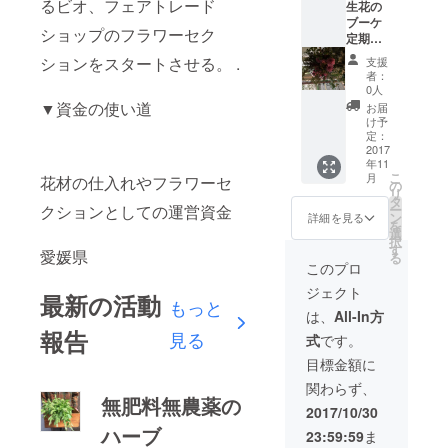
るビオ、フェアトレード
生花の
ブーケ
ショップのフラワーセク
定期
便。約2
ションをスタートさせる。 .
支援
週間に1
者：
度、3ヶ
0人
月計6回
▼資金の使い道
お届
ブーケ
け予
大をお
定：
届けし
2017
年11
ます。
こ
月
花材の仕入れやフラワーセ
(花材は
の
リ
その時
タ
クションとしての運営資金
ー
によっ
ン
詳細を見る
を
て変わ
選
択
りま
す
愛媛県
る
す）
このプロ
ジェクト
最新の活動
もっと
は、
All-In方
報告
見る
式
です。
目標金額に
関わらず、
無肥料無農薬の
2017/10/30
ハーブ
23:59:59
ま