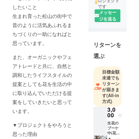
ロジェクト
です
したいこと
メッセー
生まれ育った松山の街中で
ジを送る
昔のように活気あふれるま
ちづくりの一助になればと
思っています。
リターンを
選ぶ
また、オーガニックやフェ
アトレードと共に、自然と
目標金額
調和したライフスタイルの
未達でも
提案としても花を生活の中
リターン
が届きま
に取り込んでいただける提
す
(All-in
方式)
案をしていきたいと思って
3,0
います。
00
円
生花の
▼プロジェクトをやろうと
ブーケ
中(花材
思った理由
はその