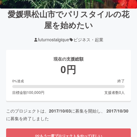
愛媛県松山市でパリスタイルの花
屋を始めたい
futurnostalgique
ビジネス・起業
現在の支援総額
0
円
終了
0
%達成
目標金額
100,000
円
支援者数
0
人
このプロジェクトは、
2017/10/03
に募集を開始し、
2017/10/30
に募集を終了しました
もう一度プロジェクトをやってほしい