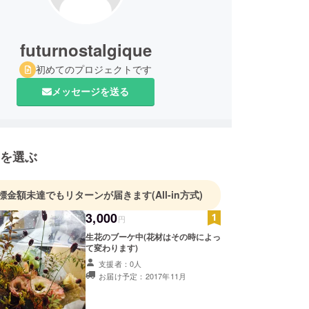
futurnostalgique
初めてのプロジェクトです
メッセージを送る
を選ぶ
標金額未達でもリターンが届きます
(All-in方式)
3,000
円
生花のブーケ中(花材はその時によっ
て変わります)
支援者：0人
お届け予定：2017年11月