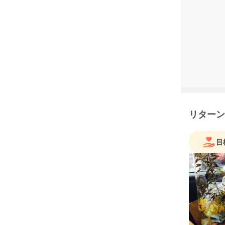
リターン
目