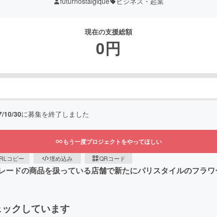
futurnostalgique
ビジネス・起業
現在の支援総額
0
円
7/10/30
に募集を終了しました
もう一度プロジェクトをやってほしい
RLコピー
埋め込み
QRコード
レードの商品を扱っている店舗で新たにパリスタイルのフラワ
ェックしています