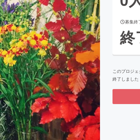
募集終
CAMPFIRE for Social Good
CAMPFIRE Creation
終
CAMPFIREふるさと納税
machi-ya
コミュニティ
このプロジェ
終了しました