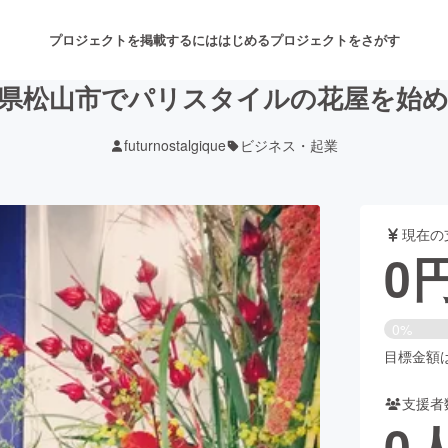
プロジェクトを掲載するには
はじめる
プロジェクトをさがす
県松山市でパリスタイルの花屋を始
futurnostalgique
ビジネス・起業
注目のリターン
注目の新着プロジェクト
募集終了が近いプロジェクト
も
現在の
音楽
舞台・パフォーマンス
0
ゲーム・サービス開発
フード・飲食店
0%
書籍・雑誌出版
アニメ・漫画
目標金額は1
支援者
チャレンジ
ビューティー・ヘルスケ
0