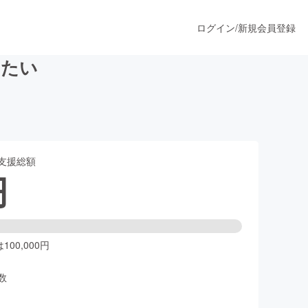
ログイン
/
新規会員登録
めたい
うすぐ公開されます
支援総額
プロダクト
円
ファッション
スポーツ
00,000円
数
ア
ソーシャルグッド
人