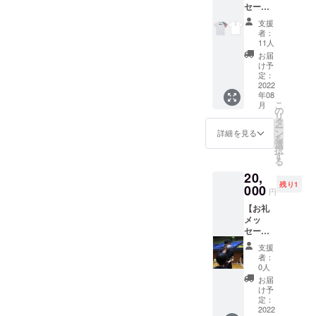
セージ
よる御
動画+ご
礼の動
支援
指名講
画メッ
者：
師サイ
セージ
11人
ン入り
及び、
お届
2022公
VRAVO
け予
式Tシャ
N+
定：
ツ
2022
2022公
年08
（Desig
式Tシャ
こ
月
ned by
ツ
の
リ
KOHEI
（Desig
タ
ー
YANAG
ned by
ン
詳細を見る
を
ISWA）
KOHEI
選
択
WHITE
YANAG
す
る
】 プロ
ISAWA
20,
ジェク
）を講
残り1
ト終了
000
師のサ
円
後、講
イン入
【お礼
師陣に
りで送
メッ
よる御
らせて
セージ
礼の動
いただ
動画+
画メッ
きま
支援
2022公
セージ
す。
者：
式Tシャ
及び、
0人
ツ
VRAVO
お届
（Desig
N+
け予
ned by
2022公
定：
KOHEI
2022
式Tシャ