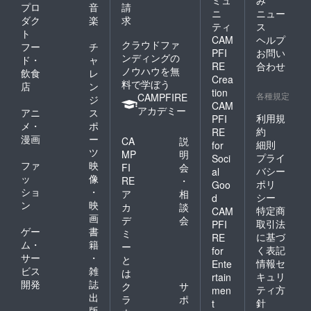
ミュ
み
プロ
音
請
ニ
ニュー
ダク
楽
求
ティ
ス
ト
CAM
ヘルプ
クラウドファ
フー
チ
PFI
お問い
ンディングの
ド・
ャ
RE
合わせ
ノウハウを無
飲食
レ
Crea
料で学ぼう
店
ン
tion
各種規定
CAMPFIRE
ジ
CAM
アカデミー
アニ
ス
利用規
PFI
メ・
ポ
約
RE
漫画
ー
CA
説
細則
for
ツ
MP
明
プライ
Soci
ファ
映
FI
会
バシー
al
ッ
像
RE
・
ポリ
Goo
ショ
・
ア
相
シー
d
ン
映
カ
談
特定商
CAM
画
デ
会
取引法
PFI
ゲー
書
ミ
に基づ
RE
ム・
籍
ー
く表記
for
サー
・
と
情報セ
Ente
ビス
雑
は
キュリ
rtain
開発
誌
ク
サ
ティ方
men
出
ラ
ポ
針
t
版