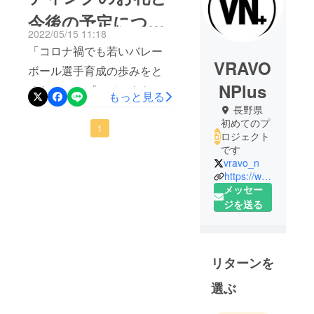
今後の予定につき
2022/05/15 11:18
まして
「コロナ禍でも若いバレー
VRAVO
ボール選手育成の歩みをと
NPlus
めない！」プロジェクト
もっと見る
オーナーのVRAVO N+で
長野県
初めてのプ
す。 4月6日より5月13日ま
1
ロジェクト
での37日間におきまして、
です
vravo_n
150万円の資金調達を目標に
https://www.vravo.jp/
チャレンジに挑んでまいり
メッセー
ジを送る
ました。その結果、82人の
方よりご支援をいただき、
目標金額には達しなかった
リターンを
ものの、合計116万円の資金
を調達を行うことができま
選ぶ
した。これも皆さまからの