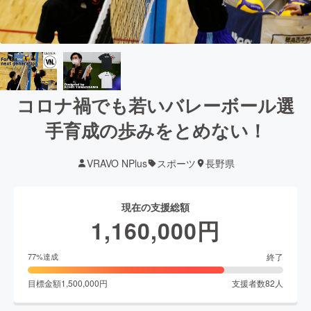
コロナ禍でも若いバレーボール選
手育成の歩みをとめない！
VRAVO NPlus
スポーツ
長野県
現在の支援総額
1,160,000
円
終了
77
%達成
目標金額
1,500,000
円
支援者数
82
人