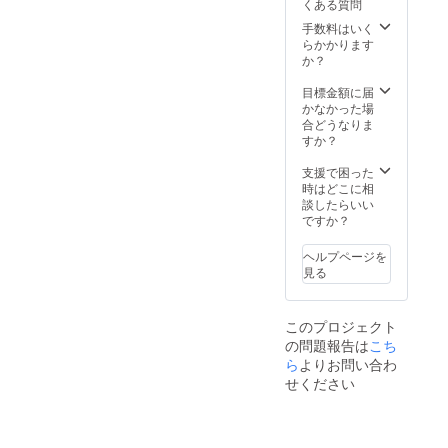
くある質問
手数料はいく
らかかります
か？
目標金額に届
かなかった場
合どうなりま
すか？
支援で困った
時はどこに相
談したらいい
ですか？
ヘルプページを
見る
このプロジェクト
の問題報告は
こち
ら
よりお問い合わ
せください