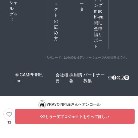
シャ
ェ
ー
ング
ル
ク
タ
mac
グッ
ト
hi-ya
ド
の
補助
広
金申
め
請サ
方
ポー
ト
「QRコード」は株式会社デンソーウェーブの登録商標です。
© CAMPFIRE,
会社概
採用情
パートナー
Inc.
要
報
募集
VRAVO NPlus
さんへアンコール
もう一度プロジェクトをやってほしい
12