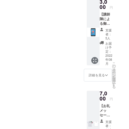
3,0
クラウドファンディングを
00
円
進めることができます。重
【講師
陣によ
ねて御礼申し上げます。本
る御礼
の動画
当にありがとうございまし
支援
メッ
者：
た!
セー
5人
ジ】 プ
お届
ロジェ
け予
クト終
定：
了後、
2022
年08
講師陣
こ
月
による
の
リ
御礼の
タ
ー
メッ
ン
詳細を見る
を
セージ
選
択
動画を
す
る
メール
7,0
にて送
らせて
00
円
いただ
【お礼
きま
メッ
す。
セージ
動画＋
支援
2022公
者：
式Tシャ