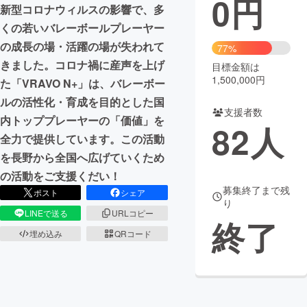
0
円
新型コロナウィルスの影響で、多
まちづくり・地域活性化
くの若いバレーボールプレーヤー
の成長の場・活躍の場が失われて
77%
きました。コロナ禍に産声を上げ
目標金額は
CAMPFIRE for Social Good
CAMPFIRE Creation
1,500,000円
た「VRAVO N+」は、バレーボー
CAMPFIREふるさと納税
machi-ya
コミュニティ
ルの活性化・育成を目的とした国
支援者数
内トッププレーヤーの「価値」を
82
人
全力で提供しています。この活動
を長野から全国へ広げていくため
の活動をご支援くだい！
募集終了まで残
ポスト
シェア
り
LINEで送る
URLコピー
終了
埋め込み
QRコード