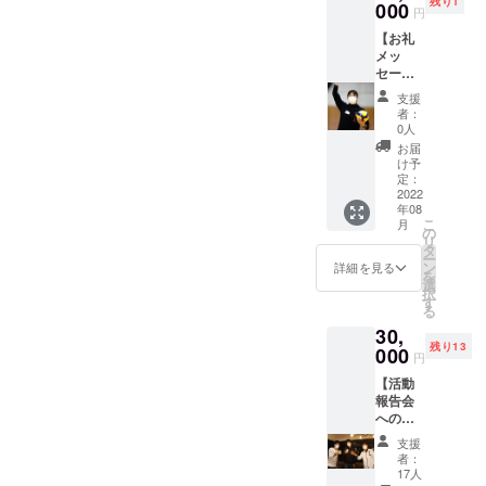
残り1
トTシャ
000
円
ツ】
【お礼
メッ
セージ
動画+
支援
2022公
者：
式Tシャ
0人
ツ
お届
（Desig
け予
ned by
定：
KOHEI
2022
年08
YANAG
こ
月
ISWA）
の
リ
WHITE
タ
ー
＋丸山
ン
詳細を見る
を
講師サ
選
択
イン付
す
る
きプラ
30,
イベー
残り13
トTシャ
000
円
ツ】
【活動
報告会
へのご
招待＋
支援
2022公
者：
式Tシャ
17人