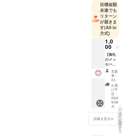
目標金額
ご支援をいただいた結果で
未達でも
ございます。誠に感謝申し
リターン
が届きま
上げます。メンバー一同さ
す
(All-in
らに気を引き締めて、今後
方式)
の活動に向け取り組んでい
1,0
00
く所存です。今後のVRAVO
円
【御礼
N＋の活動やリターンの詳細
のメッ
につきましては、クラウド
セー
ジ】 プ
支援
ファンディングサイト及び
ロジェ
者：
クト終
3人
公式Twitter等で随時ご報告
了後、
お届
御礼の
いたします。ご多用かとは
け予
メール
定：
思われますが、引き続きご
を送ら
2022
年08
せてい
こ
高配を賜りますようお願い
月
ただき
の
リ
ます。
タ
申し上げます。支援者様は
ー
ン
詳細を見る
を
選
もとより、応援してくだ
択
す
る
さった皆さまのおかげで本