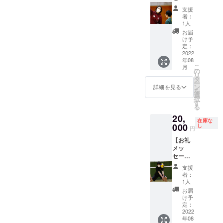
動画+
支援
2022公
者：
式Tシャ
1人
ツ
お届
（Desig
け予
ned by
定：
KOHEI
2022
年08
YANAG
こ
月
ISWA）
の
リ
WHITE
タ
ー
＋家高
ン
詳細を見る
を
講師サ
選
択
イン付
す
る
きプラ
20,
イベー
在庫な
トTシャ
000
し
円
ツ】
【お礼
メッ
セージ
動画
支援
+2022
者：
公式T
1人
シャツ
お届
（Desig
け予
ned by
定：
KOHEI
2022
年08
YANAG