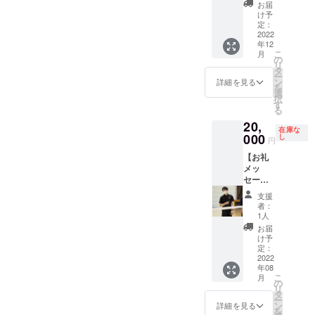
ツ
お届
（Desig
け予
ned by
定：
KOHEI
2022
年12
YANAG
こ
月
ISWA）
の
リ
WHITE
タ
ー
】 プロ
ン
詳細を見る
を
ジェク
選
択
ト終了
す
る
後、12
20,
月に予
在庫な
定して
000
し
円
いる活
【お礼
動報告
メッ
会への
セージ
ご招待
動画+
と
支援
2022公
VRAVO
者：
式Tシャ
N+
1人
ツ
2022公
お届
（Desig
式Tシャ
け予
ned by
ツ
定：
KOHEI
2022
（Desig
年08
YANAG
ned by
こ
月
ISWA）
KOHEI
の
リ
WHITE
YANAG
タ
ー
＋浅野
ISAWA
ン
詳細を見る
を
講師サ