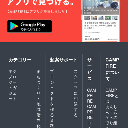
カテゴリー
起案サポート
サ
CAMP
ー
FIRE
テク
ま
プ
ス
ビ
につい
ノロ
ち
ロ
タ
ス
て
ジー
づ
ジ
ッ
・ガ
く
ェ
フ
CAM
CAMP
ジェ
り
ク
に
PFI
FIREと
ット
・
ト
相
RE
は
地
を
談
CAM
あんし
域
作
す
PFI
ん・安
活
る
る
RE
全への
性
資
コ
取り組
化
料