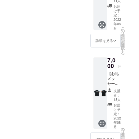
11人
ツ
お届
（Desig
け予
ned by
定：
KOHEI
2022
年08
YANAG
こ
月
ISAWA
の
リ
）
タ
ー
WHITE
ン
詳細を見る
を
】 プロ
選
択
ジェク
す
る
ト終了
7,0
後、講
師陣に
00
円
よる御
【お礼
礼の動
メッ
画メッ
セージ
セージ
動画＋
及び、
支援
2022公
VRAVO
者：
式Tシャ
N+
18人
ツ
2022公
お届
（Desig
式Tシャ
け予
ned by
ツ
定：
KOHEI
2022
（Desig
年08
YANAG
ned by
こ
月
ISAWA
KOHEI
の
リ
）
YANAG
タ
ー
BLACK
ISAWA