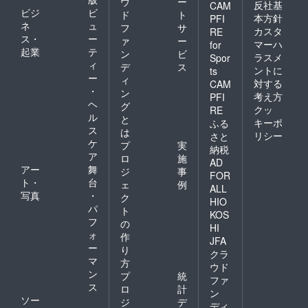
ウ
ー
反社基
CAM
ビジ
ビ
ド
ト
本方針
PFI
ネ
ュ
フ
サ
カスタ
RE
ス・
ー
ァ
ー
マーハ
for
起業
テ
ン
ビ
ラスメ
Spor
ィ
デ
ス
ントに
ts
ー
ィ
対する
CAM
・
ン
考え方
PFI
ヘ
グ
クッ
RE
ル
と
キーポ
ふる
ス
は
リシー
さと
ケ
プ
実
納税
ア
ロ
施
AD
アー
舞
ジ
事
FOR
ト・
台
ェ
例
ALL
写真
・
ク
HIO
パ
ト
KOS
フ
の
HI
ォ
作
JFA
ー
り
クラ
マ
方
ウド
ン
プ
統
ファ
ス
ロ
計
ン
ソー
ジ
デ
ディ