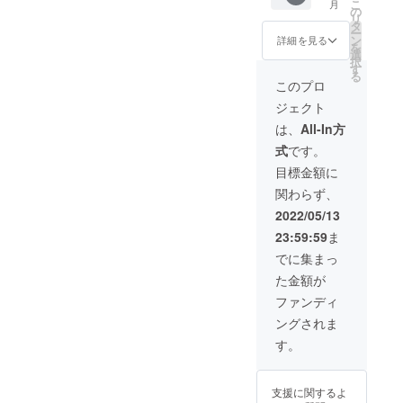
こ
月
ISWA）
の
リ
WHITE
タ
ー
＋田中
ン
詳細を見る
を
講師サ
選
択
イン付
す
る
きプラ
このプロ
イベー
ジェクト
トTシャ
ツ】
は、
All-In方
式
です。
目標金額に
関わらず、
2022/05/13
23:59:59
ま
でに集まっ
た金額が
ファンディ
ングされま
す。
支援に関するよ