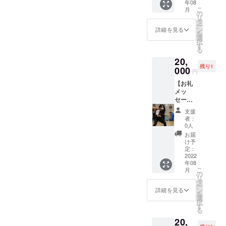
年08
YANAG
ツ
こ
月
ISWA）
（Desig
の
リ
WHITE
ned by
タ
ー
＋伏見
KOHEI
ン
詳細を見る
を
講師サ
YANAG
選
択
イン付
ISAWA
す
る
きプラ
）
20,
イベー
WHITE
残り1
トTシャ
000
を講師
円
ツ】
のサイ
【お礼
ン入り
メッ
で送ら
セージ
せてい
動画
ただき
支援
+2022
ます。
者：
公式T
0人
シャツ
お届
（Desig
け予
ned by
定：
KOHEI
2022
年08
YANAG
こ
月
ISWA）
の
リ
WHITE
タ
ー
＋山本
ン
詳細を見る
を
講師サ
選
択
イン付
す
る
きプラ
20,
イベー