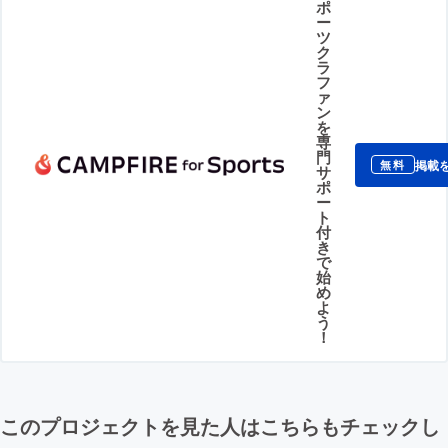
ポ
ー
ツ
ク
ラ
フ
ァ
ン
を
専
門
掲載
無料
サ
ポ
ー
ト
付
き
で
始
め
よ
う
！
このプロジェクトを見た人はこちらもチェックし