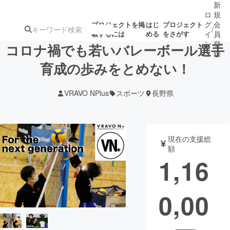
新
ロ
規
グ
会
プロジェクトを掲
はじ
プロジェクト
/
載するには
める
をさがす
イ
員
ン
登
コロナ禍でも若いバレーボール選手
録
育成の歩みをとめない！
人気のプロ
注目のリ
注目の新着プロ
募集終了が近いプ
もうすぐ公開
VRAVO NPlus
スポーツ
長野県
ジェクト
ターン
ジェクト
ロジェクト
されます
アート・写真
音楽
現在の支援総
額
1,16
テクノロジー・ガジェット
ゲーム・サ
0,00
映像・映画
書籍・雑誌
ビジネス・起業
チャレンジ