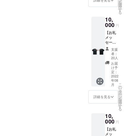
ン
詳細を見る
を
】 プロ
）
選
択
ジェク
WHITE
す
る
ト終了
を送ら
10,
後、講
せてい
師陣に
000
ただき
円
よる御
ます。
【お礼
礼の動
メッ
画メッ
セージ
セージ
動画+ご
及び、
支援
指名講
VRAVO
者：
師サイ
N+
20人
ン入り
2022公
お届
2022公
式Tシャ
け予
式Tシャ
ツ
定：
ツ
2022
（Desig
年08
（Desig
ned by
こ
月
ned by
KOHEI
の
リ
KOHEI
YANAG
タ
ー
YANAG
ISAWA
ン
詳細を見る
を
ISAWA
）
選
択
）
BLACK
す
る
BLACK
を送ら
10,
】 プロ
せてい
ジェク
000
ただき
円
ト終了
ます。
【お礼
後、講
メッ
師陣に