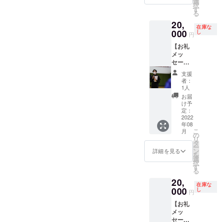
）
選
択
イン付
White
す
る
きプラ
を送ら
20,
イベー
せてい
在庫な
トTシャ
000
ただき
し
円
ツ】
ます
【お礼
メッ
セージ
動画+
支援
2022公
者：
式Tシャ
1人
ツ
お届
（Desig
け予
ned by
定：
KOHEI
2022
年08
YANAG
こ
月
ISWA）
の
リ
WHITE
タ
ー
＋柳澤
ン
詳細を見る
を
講師サ
選
択
イン付
す
る
きプラ
20,
イベー
在庫な
トTシャ
000
し
円
ツ】
【お礼
メッ
セージ