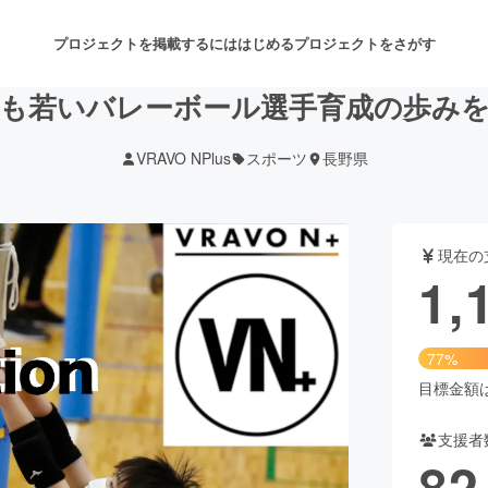
プロジェクトを掲載するには
はじめる
プロジェクトをさがす
も若いバレーボール選手育成の歩み
VRAVO NPlus
スポーツ
長野県
注目のリターン
注目の新着プロジェクト
募集終了が近いプロジェクト
も
現在の
音楽
舞台・パフォーマンス
1,
ゲーム・サービス開発
フード・飲食店
77%
書籍・雑誌出版
アニメ・漫画
目標金額は1
支援者
チャレンジ
ビューティー・ヘルスケ
82