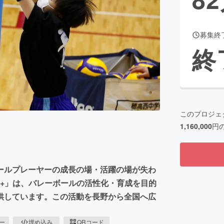
募集終
CAMPFIRE for Social Good
CAMPFIRE Creation
終
CAMPFIREふるさと納税
machi-ya
コミュニティ
このプロジェ
1,160,000
円
ールプレーヤーの成長の場・活躍の場が失わ
N+」は、バレーボールの活性化・育成を目的
供しています。この活動を長野から全国へ広
ピー
埋め込み
QRコード