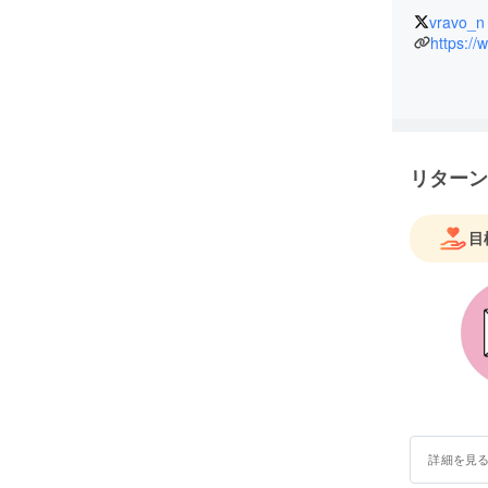
vravo_n
https://
リターン
目
詳細を見