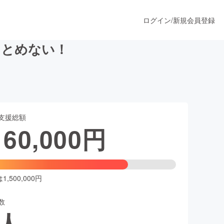
ログイン
/
新規会員登録
をとめない！
うすぐ公開されます
支援総額
プロダクト
160,000
円
ファッション
スポーツ
,500,000円
数
ア
ソーシャルグッド
人