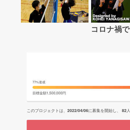
コロナ禍で
77
%達成
目標金額
1,500,000
円
このプロジェクトは、
2022/04/06
に募集を開始し、
82