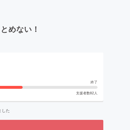
をとめない！
終了
支援者数
82
人
ました