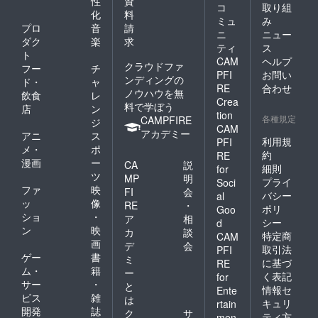
性
資
コ
取り組
化
料
ミュ
み
プロ
音
請
ニ
ニュー
ダク
楽
求
ティ
ス
ト
CAM
ヘルプ
クラウドファ
フー
チ
PFI
お問い
ンディングの
ド・
ャ
RE
合わせ
ノウハウを無
飲食
レ
Crea
料で学ぼう
店
ン
tion
各種規定
CAMPFIRE
ジ
CAM
アカデミー
アニ
ス
利用規
PFI
メ・
ポ
約
RE
漫画
ー
CA
説
細則
for
ツ
MP
明
プライ
Soci
ファ
映
FI
会
バシー
al
ッ
像
RE
・
ポリ
Goo
ショ
・
ア
相
シー
d
ン
映
カ
談
特定商
CAM
画
デ
会
取引法
PFI
ゲー
書
ミ
に基づ
RE
ム・
籍
ー
く表記
for
サー
・
と
情報セ
Ente
ビス
雑
は
キュリ
rtain
開発
誌
ク
サ
ティ方
men