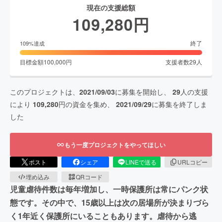
現在の支援総額
109,280
円
終了
109
%達成
目標金額
100,000
円
支援者数
29
人
このプロジェクトは、
2021/09/03
に募集を開始し、
29
人の支援
により
109,280
円の資金を集め、
2021/09/29
に募集を終了しま
した
もう一度プロジェクトをやってほしい
ポスト
シェア
LINEで送る
URLコピー
埋め込み
QRコード
児童虐待件数は毎年増加し、一時保護所は常にパンク状
態です。その中で、15歳以上は次の居場所が決まりづら
く1年近く保護所にいることもあります。虐待から逃