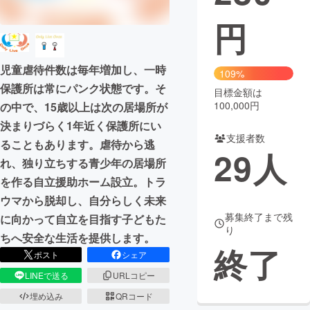
円
まちづくり・地域活性化
児童虐待件数は毎年増加し、一時
CAMPFIRE for Social Good
CAMPFIRE Creation
109%
保護所は常にパンク状態です。そ
CAMPFIREふるさと納税
machi-ya
コミュニティ
目標金額は
100,000円
の中で、15歳以上は次の居場所が
決まりづらく1年近く保護所にい
支援者数
ることもあります。虐待から逃
29
人
れ、独り立ちする青少年の居場所
を作る自立援助ホーム設立。トラ
ウマから脱却し、自分らしく未来
募集終了まで残
に向かって自立を目指す子どもた
り
ちへ安全な生活を提供します。
終了
ポスト
シェア
LINEで送る
URLコピー
埋め込み
QRコード