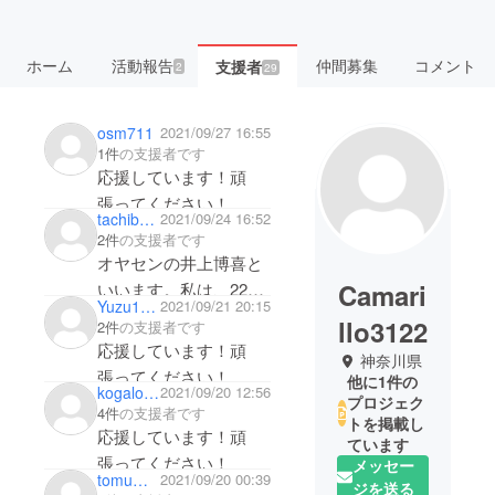
ホーム
活動報告
仲間募集
コメント
支援者
2
29
osm711
2021/09/27 16:55
1件
の支援者です
応援しています！頑
張ってください！
tachibanay
2021/09/24 16:52
2件
の支援者です
オヤセンの井上博喜と
Camari
いいます。私は、22歳
Yuzu1004
2021/09/21 20:15
以上被児童虐待児が施
llo3122
2件
の支援者です
設を対処しないといけ
応援しています！頑
神奈川県
ないという現状を知
張ってください！
他に1件の
kogalovinson
2021/09/20 12:56
り、児童虐待を機器で
プロジェク
4件
の支援者です
検知する仕組で特許出
トを掲載し
応援しています！頑
ています
願中です。この特許を
張ってください！
メッセー
メーカーさんに使って
tomummy
2021/09/20 00:39
ジを送る