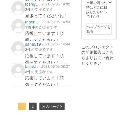
支援で困った
toshiyuki kinoshita
2021/09/05 19:32
時はどこに相
2件
の支援者です
談したらいい
頑張ってくださいね！
ですか？
morinokuma8520
2021/09/05 14:53
ヘルプページを
119件
の支援者です
見る
応援しています！頑
張ってください！
sana519
2021/09/05 14:44
このプロジェクト
2件
の支援者です
の問題報告は
こち
応援しています！頑
ら
よりお問い合わ
張ってください！
せください
tasaki midori
2021/09/05 08:37
3件
の支援者です
応援しています！頑
張ってください！
1
2
次のページ