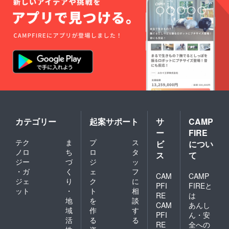
カテゴリー
起案サポート
サ
CAMP
ー
FIRE
テク
ま
プ
ス
ビ
につい
ノロ
ち
ロ
タ
ス
て
ジー
づ
ジ
ッ
・ガ
く
ェ
フ
CAM
CAMP
ジェ
り
ク
に
PFI
FIREと
ット
・
ト
相
RE
は
地
を
談
CAM
あんし
域
作
す
PFI
ん・安
活
る
る
RE
全への