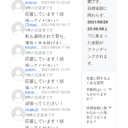
式
です。
ararun
2021/09/10 22:03
2件
の支援者です
どうぞ、よろしくお願
目標金額に
応援しています！頑
いいたします。
関わらず、
張ってください！
2021/09/29
Chisato_66
2021/09/10 18:17
山下恵那
23:59:59
ま
1件
の支援者です
でに集まっ
私も虐待されて育ち、
た金額が
運良く生き延びまし
hirohiro_yy
2021/09/08 11:54
ファンディ
た。子供たちのために
1件
の支援者です
ングされま
何か自分にできること
応援しています！頑
す。
を探しています。応援
張ってください！
yukimarufuta
2021/09/07 21:01
しています。がんばっ
1件
の支援者です
てください。
支援に関するよ
応援しています！頑
くある質問
張ってください！
手数料はいく
kanamarufuta
2021/09/07 20:00
らかかります
2件
の支援者です
か？
頑張ってください！
目標金額に届
chaku2
2021/09/05 19:39
かなかった場
10件
の支援者です
合どうなりま
応援しています！頑
すか？
張ってください！