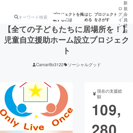
新
ロ
規
グ
会
プロジェクトを掲
はじ
プロジェクト
/
載するには
める
をさがす
イ
員
ン
登
【全ての子どもたちに居場所を！】
録
児童自立援助ホーム設立プロジェク
ト
人気のプロ
注目のリ
注目の新着プロ
募集終了が近いプ
もうすぐ公開
ジェクト
ターン
ジェクト
ロジェクト
されます
Camarillo3122
ソーシャルグッド
アート・写真
音楽
現在の支援総
テクノロジー・ガジェット
ゲーム・サ
額
109,
映像・映画
書籍・雑誌
280
ビジネス・起業
チャレンジ