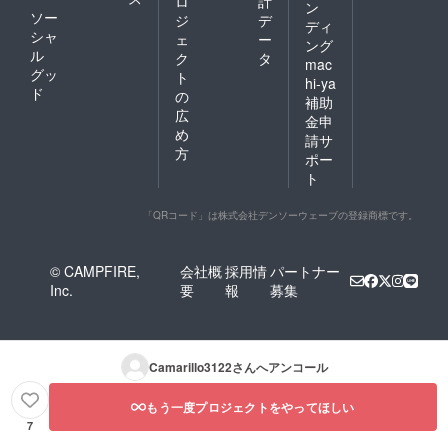
ロ
計
ン
ソー
ジ
デ
ディ
シャ
ェ
ー
ング
ル
ク
タ
mac
グッ
ト
hi-ya
ド
の
補助
広
金申
め
請サ
方
ポー
ト
「QRコード」は株式会社デンソーウェーブの登録商標です。
© CAMPFIRE,
会社概
採用情
パートナー
Inc.
要
報
募集
Camarillo3122
さんへアンコール
もう一度プロジェクトをやってほしい
7