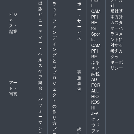
出
ラ
ポ
針
t
版
ウ
ー
反社基
CAM
ビジ
ビ
ド
ト
本方針
PFI
ネ
ュ
フ
サ
カスタ
RE
ス・
ー
ァ
ー
マーハ
for
起業
テ
ン
ビ
ラスメ
Spor
ィ
デ
ス
ントに
ts
ー
ィ
対する
CAM
・
ン
考え方
PFI
ヘ
グ
クッ
RE
ル
と
キーポ
ふる
ス
は
リシー
さと
ケ
プ
実
納税
ア
ロ
施
AD
アー
舞
ジ
事
FOR
ト・
台
ェ
例
ALL
写真
・
ク
HIO
パ
ト
KOS
フ
の
HI
ォ
作
JFA
ー
り
クラ
マ
方
ウド
ン
プ
統
ファ
ス