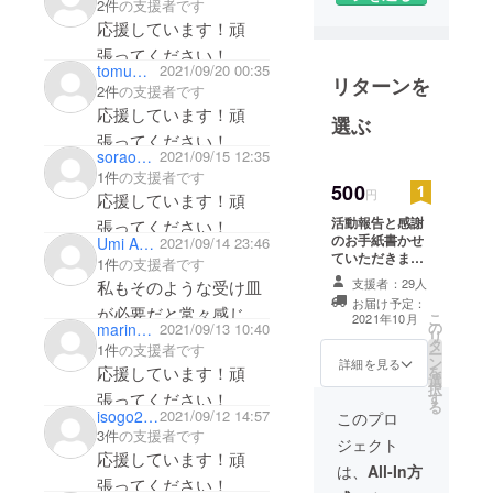
2件
の支援者です
もらい、その権利収入
応援しています！頑
で施設建設、運営をす
張ってください！
るという企画を立案し
tomummy
2021/09/20 00:35
リターンを
ています（児童虐待防
2件
の支援者です
止をしている日本中の
応援しています！頑
選ぶ
団体に委託という形）
張ってください！
sorao0829
2021/09/15 12:35
詳細は企業概要や概要
1件
の支援者です
500
の動画がありますで一
円
応援しています！頑
度観ていただければ、
活動報告と感謝
張ってください！
のお手紙書かせ
Umi Ao Cocoro
2021/09/14 23:46
色んな意味でコラボで
ていただきま
1件
の支援者です
きるのではないでしょ
す。
支援者：29人
私もそのような受け皿
お届け予定：
が必要だと常々感じて
こ
2021年10月
の
marin0433
2021/09/13 10:40
リ
いました。
タ
1件
の支援者です
ー
ン
詳細を見る
を
応援しています！頑
選
択
これからもささやかで
す
張ってください！
る
isogo246
2021/09/12 14:57
すが、支援させていた
このプロ
3件
の支援者です
だけたらと願っており
ジェクト
応援しています！頑
ます。
は、
All-In方
張ってください！