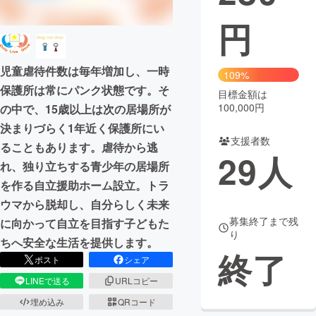
円
まちづくり・地域活性化
児童虐待件数は毎年増加し、一時
CAMPFIRE for Social Good
CAMPFIRE Creation
109%
保護所は常にパンク状態です。そ
CAMPFIREふるさと納税
machi-ya
コミュニティ
目標金額は
100,000円
の中で、15歳以上は次の居場所が
決まりづらく1年近く保護所にい
支援者数
ることもあります。虐待から逃
29
人
れ、独り立ちする青少年の居場所
を作る自立援助ホーム設立。トラ
ウマから脱却し、自分らしく未来
募集終了まで残
に向かって自立を目指す子どもた
り
ちへ安全な生活を提供します。
終了
ポスト
シェア
LINEで送る
URLコピー
埋め込み
QRコード