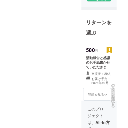
リターンを
選ぶ
500
円
活動報告と感謝
のお手紙書かせ
ていただきま
す。
支援者：29人
お届け予定：
こ
2021年10月
の
リ
タ
ー
ン
詳細を見る
を
選
択
す
る
このプロ
ジェクト
は、
All-In方