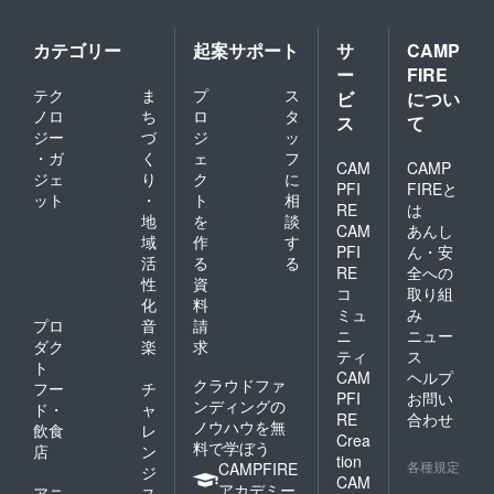
カテゴリー
起案サポート
サ
CAMP
ー
FIRE
テク
ま
プ
ス
ビ
につい
ノロ
ち
ロ
タ
ス
て
ジー
づ
ジ
ッ
・ガ
く
ェ
フ
CAM
CAMP
ジェ
り
ク
に
PFI
FIREと
ット
・
ト
相
RE
は
地
を
談
CAM
あんし
域
作
す
PFI
ん・安
活
る
る
RE
全への
性
資
コ
取り組
化
料
ミュ
み
プロ
音
請
ニ
ニュー
ダク
楽
求
ティ
ス
ト
CAM
ヘルプ
クラウドファ
フー
チ
PFI
お問い
ンディングの
ド・
ャ
RE
合わせ
ノウハウを無
飲食
レ
Crea
料で学ぼう
店
ン
tion
各種規定
CAMPFIRE
ジ
CAM
アカデミー
アニ
ス