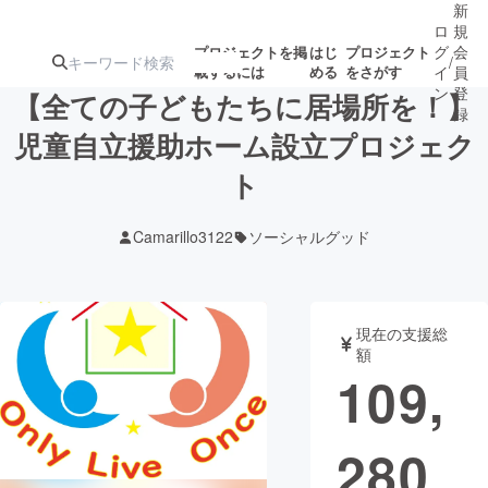
新
ロ
規
グ
会
プロジェクトを掲
はじ
プロジェクト
/
載するには
める
をさがす
イ
員
ン
登
【全ての子どもたちに居場所を！】
録
児童自立援助ホーム設立プロジェク
ト
人気のプロ
注目のリ
注目の新着プロ
募集終了が近いプ
もうすぐ公開
ジェクト
ターン
ジェクト
ロジェクト
されます
Camarillo3122
ソーシャルグッド
アート・写真
音楽
現在の支援総
テクノロジー・ガジェット
ゲーム・サ
額
109,
映像・映画
書籍・雑誌
280
ビジネス・起業
チャレンジ