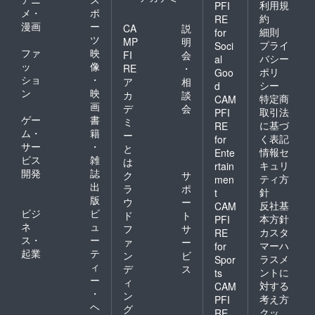
利用規
PFI
メ・
ポ
約
RE
漫画
ー
CA
説
細則
for
ツ
MP
明
プライ
Soci
ファ
映
FI
会
バシー
al
ッ
像
RE
・
ポリ
Goo
ショ
・
ア
相
シー
d
ン
映
カ
談
特定商
CAM
画
デ
会
取引法
PFI
ゲー
書
ミ
に基づ
RE
ム・
籍
ー
く表記
for
サー
・
と
情報セ
Ente
ビス
雑
は
キュリ
rtain
開発
誌
ク
サ
ティ方
men
出
ラ
ポ
針
t
版
ウ
ー
反社基
CAM
ビジ
ビ
ド
ト
本方針
PFI
ネ
ュ
フ
サ
カスタ
RE
ス・
ー
ァ
ー
マーハ
for
起業
テ
ン
ビ
ラスメ
Spor
ィ
デ
ス
ントに
ts
ー
ィ
対する
CAM
・
ン
考え方
PFI
ヘ
グ
クッ
RE