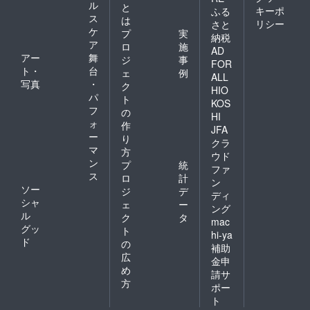
ル
と
キーポ
ふる
ス
は
リシー
さと
ケ
プ
実
納税
ア
ロ
施
AD
アー
舞
ジ
事
FOR
ト・
台
ェ
例
ALL
写真
・
ク
HIO
パ
ト
KOS
フ
の
HI
ォ
作
JFA
ー
り
クラ
マ
方
ウド
ン
プ
統
ファ
ス
ロ
計
ン
ソー
ジ
デ
ディ
シャ
ェ
ー
ング
ル
ク
タ
mac
グッ
ト
hi-ya
ド
の
補助
広
金申
め
請サ
方
ポー
ト