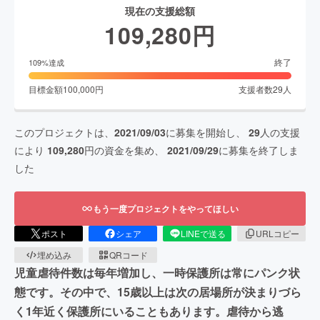
現在の支援総額
109,280
円
終了
109
%達成
目標金額
100,000
円
支援者数
29
人
このプロジェクトは、
2021/09/03
に募集を開始し、
29
人の支援
により
109,280
円の資金を集め、
2021/09/29
に募集を終了しま
した
もう一度プロジェクトをやってほしい
ポスト
シェア
LINEで送る
URLコピー
埋め込み
QRコード
児童虐待件数は毎年増加し、一時保護所は常にパンク状
態です。その中で、15歳以上は次の居場所が決まりづら
く1年近く保護所にいることもあります。虐待から逃