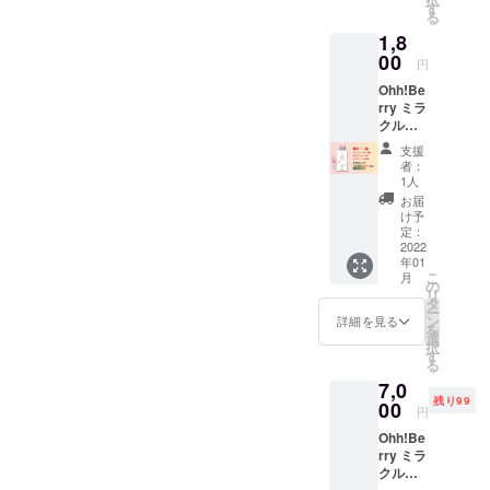
送料
す
る
兼ね備えて
→¥160
1,8
0 20%
います。生
OFF 消
00
円
き物の分布
費期限
Ohh!Be
図の中でも
は到着
rry ミラ
よりお
人間ほど自
クルフ
およそ
由に環境に
ルーツ
6ヶ月間
支援
タブ
です。
適応する生
者：
レット
1人
き物は恐ら
1箱・合
お届
くいないで
計10タ
け予
ブレッ
定：
しょう。し
トを送
2022
かしながら
年01
料無料
こ
月
でお届
この適応能
の
リ
けしま
タ
力や多数派
ー
す。
ン
詳細を見る
を
心理は良い
¥1800+
選
択
送料
す
ことばかり
る
→¥180
ではないの
7,0
0 18%
残り99
です。皆が
OFF 消
00
円
費期限
行う習慣に
Ohh!Be
は到着
疑問を持た
rry ミラ
よりお
クルフ
およそ
なくなり
ルーツ