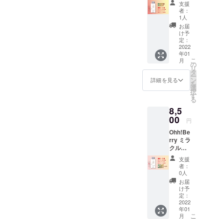
6ヶ月間
支援
人々は忘れ
タブ
です。
者：
ることで同
レット
1人
5箱・合
じ行動を際
お届
計50タ
け予
限なく繰り
ブレッ
定：
トを送
2022
返し行う事
年01
料無料
もできま
こ
月
でお届
の
リ
す。これも
けしま
タ
ー
す。
ン
また対応能
詳細を見る
を
¥9,000
選
力なので
択
+ 送料
す
る
しょう。あ
→
8,5
¥7,000
る家庭で
１箱あ
00
円
は、食に関
たり
Ohh!Be
¥1,800
心が全くな
rry ミラ
→
く、子供た
クルフ
¥1,400
ちは将来に
ルーツ
30%
支援
タブ
OFF 消
不健康を貯
者：
レット
費期限
0人
蓄します。
5箱・合
は到着
お届
計50タ
ある家庭で
よりお
け予
ブレッ
およそ
定：
は、食や思
トを送
2022
6ヶ月間
想が身体を
年01
料無料
です。
こ
月
でお届