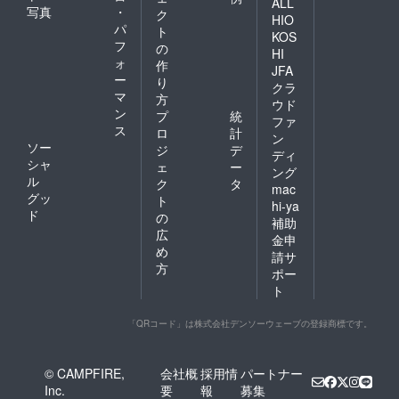
ALL
写真
・
ク
HIO
パ
ト
KOS
フ
の
HI
ォ
作
JFA
ー
り
クラ
マ
方
ウド
ン
プ
統
ファ
ス
ロ
計
ン
ソー
ジ
デ
ディ
シャ
ェ
ー
ング
ル
ク
タ
mac
グッ
ト
hi-ya
ド
の
補助
広
金申
め
請サ
方
ポー
ト
「QRコード」は株式会社デンソーウェーブの登録商標です。
© CAMPFIRE,
会社概
採用情
パートナー
Inc.
要
報
募集