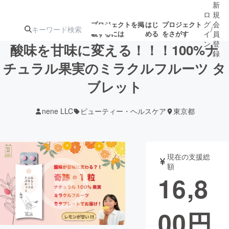
新
ロ
規
グ
会
プロジェクトを掲
はじ
プロジェクト
/
載するには
める
をさがす
イ
員
ン
登
酸味を甘味に変える！！！100%ナ
録
チュラル果実のミラクルフルーツ タ
ブレット
人気のプロ
注目のリ
注目の新着プロ
募集終了が近いプ
もうすぐ公開
ジェクト
ターン
ジェクト
ロジェクト
されます
nene LLC
ビューティー・ヘルスケア
東京都
アート・写真
音楽
現在の支援総
テクノロジー・ガジェット
ゲーム・サ
額
16,8
映像・映画
書籍・雑誌
00
円
ビジネス・起業
チャレンジ