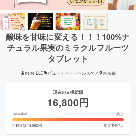
酸味を甘味に変える！！！100%ナ
チュラル果実のミラクルフルーツ
タブレット
nene LLC
ビューティー・ヘルスケア
東京都
現在の支援総額
16,800
円
終了
168
%達成
目標金額
10,000
円
支援者数
7
人