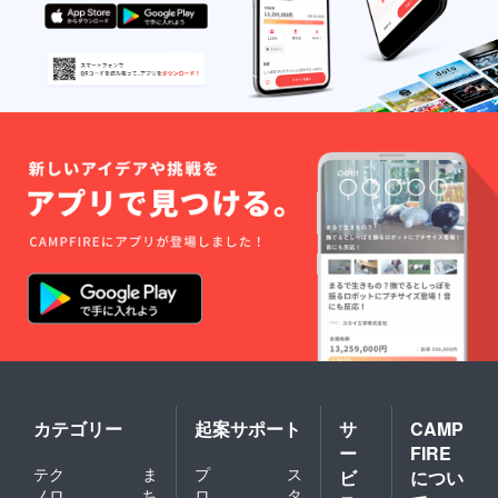
カテゴリー
起案サポート
サ
CAMP
ー
FIRE
テク
ま
プ
ス
ビ
につい
ノロ
ち
ロ
タ