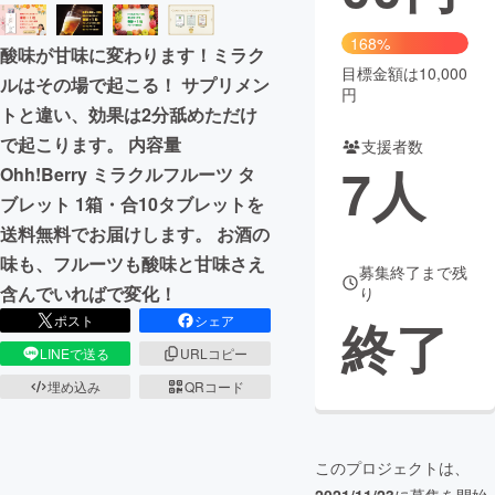
まちづくり・地域活性化
168%
酸味が甘味に変わります！ミラク
目標金額は10,000
ルはその場で起こる！ サプリメン
円
CAMPFIRE for Social Good
CAMPFIRE Creation
トと違い、効果は2分舐めただけ
CAMPFIREふるさと納税
machi-ya
コミュニティ
で起こります。 内容量
支援者数
7
人
Ohh!Berry ミラクルフルーツ タ
ブレット 1箱・合10タブレットを
送料無料でお届けします。 お酒の
味も、フルーツも酸味と甘味さえ
募集終了まで残
含んでいればで変化！
り
終了
ポスト
シェア
LINEで送る
URLコピー
埋め込み
QRコード
このプロジェクトは、