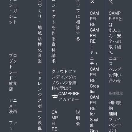
ス
て
ジー
づ
ジ
ッ
・ガ
く
ェ
フ
CAM
CAMP
ジェ
り
ク
に
PFI
FIREと
ット
・
ト
相
RE
は
地
を
談
CAM
あんし
域
作
す
PFI
ん・安
活
る
る
RE
全への
性
資
コ
取り組
化
料
ミュ
み
プロ
音
請
ニ
ニュー
ダク
楽
求
ティ
ス
ト
CAM
ヘルプ
クラウドファ
フー
チ
PFI
お問い
ンディングの
ド・
ャ
RE
合わせ
ノウハウを無
飲食
レ
Crea
料で学ぼう
店
ン
tion
各種規定
CAMPFIRE
ジ
CAM
アカデミー
アニ
ス
利用規
PFI
メ・
ポ
約
RE
漫画
ー
CA
説
細則
for
ツ
MP
明
プライ
Soci
ファ
映
FI
会
バシー
al
ッ
像
RE
・
ポリ
Goo