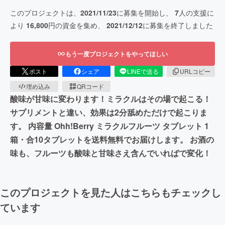
このプロジェクトは、
2021/11/23
に募集を開始し、
7
人の支援に
より
16,800
円の資金を集め、
2021/12/12
に募集を終了しました
もう一度プロジェクトをやってほしい
ポスト
シェア
LINEで送る
URLコピー
埋め込み
QRコード
酸味が甘味に変わります！ミラクルはその場で起こる！
サプリメントと違い、効果は2分舐めただけで起こりま
す。 内容量 Ohh!Berry ミラクルフルーツ タブレット 1
箱・合10タブレットを送料無料でお届けします。 お酒の
味も、フルーツも酸味と甘味さえ含んでいればで変化！
このプロジェクトを見た人はこちらもチェックし
ています