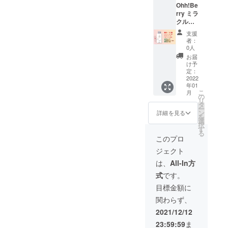
Ohh!Be
です。
rry ミラ
¥18000
クルフ
+ 送料
ルーツ
→
支援
タブ
¥13,000
者：
レット
35%
0人
10箱・
OFF
お届
合計100
け予
タブ
定：
レット
2022
年01
を送料
こ
月
無料で
の
リ
お届け
タ
ー
しま
ン
詳細を見る
を
す。 消
選
択
費期限
す
る
は到着
このプロ
よりお
ジェクト
およそ
6ヶ月間
は、
All-In方
です。
式
です。
¥18000
+ 送料
目標金額に
→
関わらず、
¥15000
25%
2021/12/12
OFF
23:59:59
ま