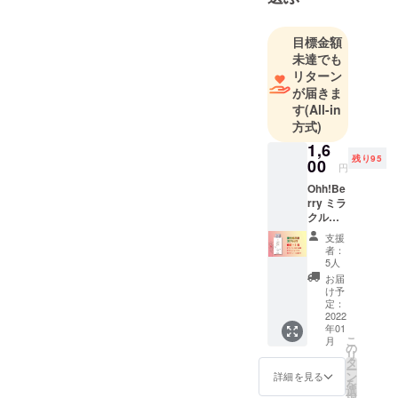
せは、果た
して未来永
目標金額
劫続くもの
未達でも
なのだろう
リターン
か？そんな
が届きま
不安や想像
す
(All-in
力とは別に
方式)
日々の環境
1,6
や健康、自
残り95
00
円
然や生物に
Ohh!Be
関する倫理
rry ミラ
クルフ
が問われて
ルーツ
います。人
支援
タブ
者：
間という生
レット
5人
1箱・合
き物は、そ
お届
計10タ
け予
の環境の情
ブレッ
定：
理に影響を
トを送
2022
年01
料無料
受け、それ
こ
月
でお届
の
リ
を日常レベ
けしま
タ
ー
す。
ルまで対応
ン
詳細を見る
を
¥1800+
選
する能力を
択