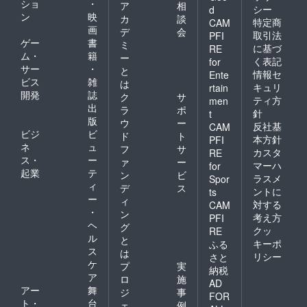
ショ
・
ア
相
シー
d
ン
映
カ
談
特定商
CAM
画
デ
会
取引法
PFI
ゲー
書
ミ
に基づ
RE
ム・
籍
ー
く表記
for
サー
・
と
情報セ
Ente
ビス
雑
は
キュリ
rtain
開発
誌
ク
サ
ティ方
men
出
ラ
ポ
針
t
版
ウ
ー
反社基
CAM
ビジ
ビ
ド
ト
本方針
PFI
ネ
ュ
フ
サ
カスタ
RE
ス・
ー
ァ
ー
マーハ
for
起業
テ
ン
ビ
ラスメ
Spor
ィ
デ
ス
ントに
ts
ー
ィ
対する
CAM
・
ン
考え方
PFI
ヘ
グ
クッ
RE
ル
と
キーポ
ふる
ス
は
リシー
さと
ケ
プ
実
納税
ア
ロ
施
AD
アー
舞
ジ
事
FOR
ト・
台
ェ
例