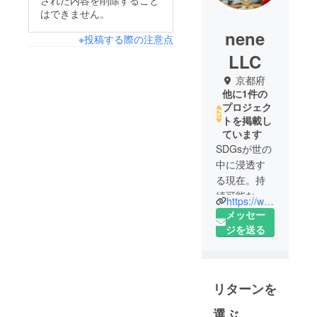
された内容を削除すること
はできません。
nene
※投稿する際の注意点
LLC
京都府
他に1件の
プロジェク
トを掲載し
ています
SDGsが世の
中に浸透す
る現在。持
続可能な地
https://www.ohhberry.shop/
球を人々も
メッセー
企業も真剣
ジを送る
に考えてい
く段階に
入ったのだ
リターンを
と思いま
す。今の幸
選ぶ