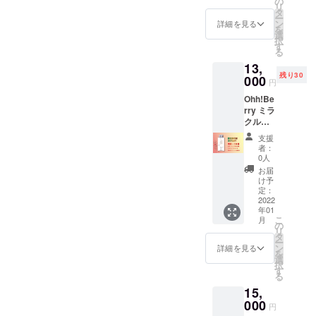
の
作る事を理
リ
けしま
タ
解しその理
ー
す。
ン
詳細を見る
を
念を言葉や
¥9000 +
選
択
送料 →
す
食として子
る
¥8500
供達に与え
13,
20%
残り30
OFF 消
000
ます。
円
費期限
Ohh!Be
は到着
rry ミラ
よりお
クルフ
およそ
ルーツ
6ヶ月間
支援
タブ
です。
者：
レット
0人
10箱・
お届
合計100
け予
タブ
定：
レット
2022
年01
を送料
こ
月
無料で
の
リ
お届け
タ
ー
しま
ン
詳細を見る
を
す。 消
選
択
費期限
す
る
は到着
15,
よりお
およそ
000
円
6ヶ月間