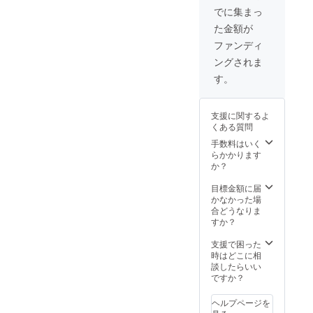
でに集まっ
た金額が
ファンディ
ングされま
す。
支援に関するよ
くある質問
手数料はいく
らかかります
か？
目標金額に届
かなかった場
合どうなりま
すか？
支援で困った
時はどこに相
談したらいい
ですか？
ヘルプページを