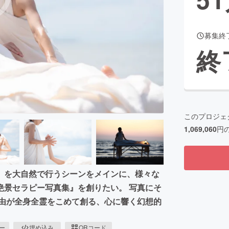
募集終
CAMPFIRE for Social Good
CAMPFIRE Creation
終
CAMPFIREふるさと納税
machi-ya
コミュニティ
このプロジェ
1,069,060
円
」を大自然で行うシーンをメインに、様々な
絶景セラピー写真集』を創りたい。 写真にそ
真由が全身全霊をこめて創る、心に響く幻想的
ピー
埋め込み
QRコード