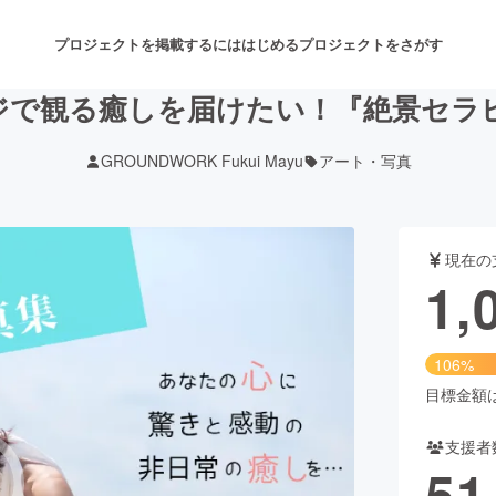
プロジェクトを掲載するには
はじめる
プロジェクトをさがす
ジで観る癒しを届けたい！『絶景セラ
GROUNDWORK Fukui Mayu
アート・写真
注目のリターン
注目の新着プロジェクト
募集終了が近いプロジェクト
も
現在の
音楽
舞台・パフォーマンス
1,
ゲーム・サービス開発
フード・飲食店
106%
書籍・雑誌出版
アニメ・漫画
目標金額は1
支援者
チャレンジ
ビューティー・ヘルスケ
51