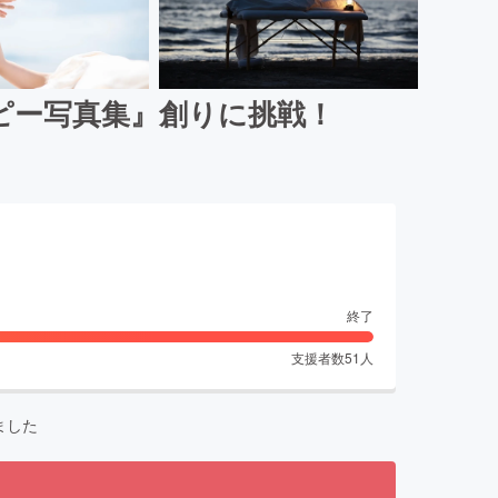
ピー写真集』創りに挑戦！
終了
支援者数
51
人
ました