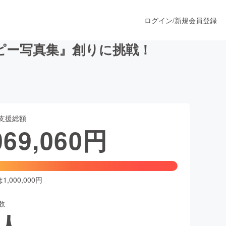
ログイン
/
新規会員登録
ピー写真集』創りに挑戦！
うすぐ公開されます
支援総額
プロダクト
069,060
円
ファッション
スポーツ
,000,000円
数
ア
ソーシャルグッド
人