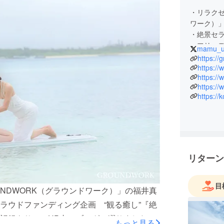
・リラクゼ
ワーク）
・絶景セ
・フリー
mamu_
・二児の
https://
https:/
https:/
どうぞ宜
https:/
https://
リターン
目
NDWORK（グラウンドワーク）」の福井真
ラウドファンディング企画 “観る癒し”『絶
記録をサロンHP内のブログに綴りました。
もっと見る