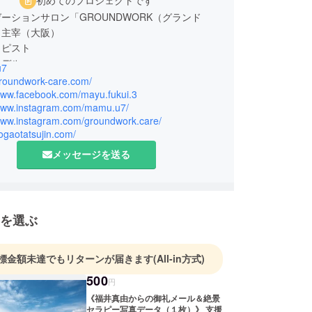
初めてのプロジェクトです
ーションサロン「GROUNDWORK（グランド
」主宰（大阪）
ラピスト
モデル
u7
母
groundwork-care.com/
/www.facebook.com/mayu.fukui.3
/www.instagram.com/mamu.u7/
しくお願い致します。
/www.instagram.com/groundwork.care/
kogaotatsujin.com/
メッセージを送る
を選ぶ
標金額未達でもリターンが届きます
(All-in方式)
500
円
《福井真由からの御礼メール＆絶景
セラピー写真データ（１枚）》 支援