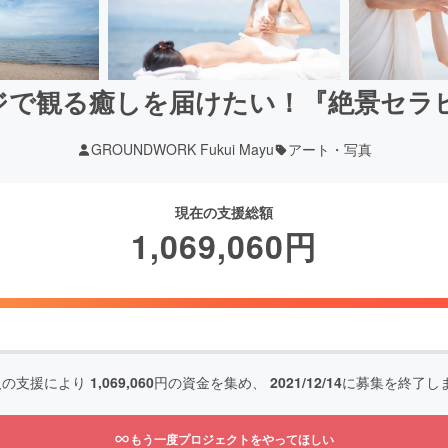
ジで観る癒しを届けたい！『絶景セラ
GROUNDWORK Fukui Mayu
アート・写真
現在の支援総額
1,069,060
円
人の支援により
1,069,060
円の資金を集め、
2021/12/14
に募集を終了し
もう一度プロジェクトをやってほしい