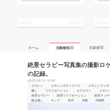
ホーム
支援者
活動報告
51
11
絶景セラピー写真集の撮影ロケ
の記録。
2022/06/13 19:06
エサレン
エサレンボディワーク
エサレンマッサ
癒し
リラクゼーション
セラピスト
エサレ
絶景セラピー
絶景リラクゼーション
絶景マッサ
観る癒し
サップ
SUP
沖縄
沖縄県