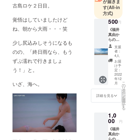
が届きま
古島ロケ２日目。
す
(All-in
方式)
覚悟はしていましたけど
500
円
ね、朝から大雨・・・笑
《福井
真由か
らの御
少し尻込みしそうになるも
礼メー
支援
ル＆絶
のの、「終日雨なら、もう
者：
景セラ
4人
ピー写
ずぶ濡れで行きましょ
お届
真デー
け予
う！」と。
タ（１
定：
枚）》
2022
年12
支援し
こ
月
いざ、海へ。
て下
の
リ
さった
タ
ー
方へ、
ン
詳細を見る
を
絶景セ
選
択
ラピー
す
る
写真
1,0
データ
（１
00
円
枚）と
《福井
とも
真由か
に、福
らのお
井真由