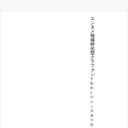
エ
ン
タ
メ
領
域
特
化
型
ク
ラ
フ
ァ
ン
手
数
料
0
円
か
ら
実
施
可
能