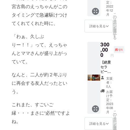
る」
ただく
けで写
し、そ
だけま
トメン
定：
ていた
work-
銭的な
ただき
「直筆
宮古島のえっちゃんがこの
際のベ
真集に
のデー
2022
す。
トして
だきま
care.co
余裕が
ます。
サイン
ビー
年12
アクセ
タをお
（な
いる写
す。 (土
m/acce
ない」
＊でき
タイミングで急遽駆けつけ
こ
対応可
月
シッ
スして
渡しし
お、
真を撮
の
日祝は
ss/ ※今
と二の
る限
リ
能」と
ター ※
見るこ
ます》
URLに
影しま
タ
ご希望
から３
てくれてくれた時に、
足を踏
り、経
ー
なりま
もし、
とがで
絶景セ
アクセ
す！ 普
ン
に沿え
詳細を見る
年後の
む方が
験値や
を
す。ま
募集さ
きま
ラピー
スして
段はで
選
ないこ
２０２
多いの
目的が
択
た、お
せてい
す。）
撮影の
ご覧い
きない
す
とが多
「わぁ、久しぶ
３年１
も事実
おなじ
る
一人お
ただい
※URLへ
ロケで
ただく
ような
く、基
２月末
です。
セラピ
ひとり
た上で
300
のアク
行く
りー！！」って、えっちゃ
際はご
環境…
本的に
まで有
そこ
ストさ
にお手
ベビー
セス
様々な
,00
自身の
しかも
平日の
効とさ
残り1
で、ご
ん同士
紙を添
シッ
んとママさんが盛り上がっ
は、６
絶景ス
ペース
絶景で
0
ランチ
せてい
支援の
円
でペア
えて、
ターの
カ月間
ポット
で写真
トリー
タイム
ただき
リター
を組ま
ていて。
心を込
需要が
有効と
に御社
【絶景
を送る
トメン
でお願
ます。
ンとし
せてい
めて発
なかっ
なりま
の商品
セラ
ことが
トを行
いでき
※現在予
て「子
ただき
送させ
た場合
す。そ
を持参
ピー写
でき、
うの
れば有
定はあ
育てで
なんと、二人が約２年ぶり
ます。
ていた
は、そ
の間に
し、商
真上映
ダウン
で、正
難く思
りませ
疲れ
支援
＊開催
だきま
のまま
お手持
品のみ
＆ト
ロード
直、大
いま
に再会する友人だったとい
んが、
者：
切った
日時
す！ ＊
全額を
ちのデ
を撮
リート
ファイ
変なこ
す。) ※
0人
万一、
お母さ
は、ご
デジタ
絶景セ
バイス
影。 そ
メント
ルでご
ともあ
う。
現地ま
今後3年
お届
んにエ
希望日
ル写真
ラピー
（PC
の画像
イベン
覧いた
りま
でのご
け予
の間に
サレン
をお伺
集とは
写真集
等）に
データ
トを開
だく際
す。 た
定：
自身の
サロン
マッ
いし、
種類も
作成の
これまた、すごいご
ダウン
をお渡
催させ
2023
は自動
だ、
交通費
の移転
サージ
スケ
枚数も
ための
年08
ロード
し致し
ていた
で写真
はっき
はご負
などが
をプレ
ジュー
こ
異なる
月
縁・・・まさに“必然”ですよ
費用に
してお
ます！
だきま
が送ら
り言っ
の
担願い
ござい
ゼン
ルを組
リ
ものと
あてさ
いてい
（例）
す！＋
れてい
て、
タ
ます。
ました
ト」さ
ね。
ませて
ー
なりま
せてい
ただけ
・絶景×
写真集
く仕組
めっ
ン
※出逢い
詳細を見る
ら、そ
せてい
いただ
を
す。 ＊
ただき
れば、
マッ
お名前
みとな
ちゃ楽
選
系目的
ちらで
ただき
きま