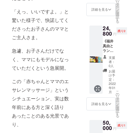
予定し
を受け
にアク
リ
ビー」
好きな
には世
タ
紹介 ・
ていま
たくて
セスし
ー
（ＭＰ
香りで
代間連
ン
セッ
詳細を見る
す。 ＊
も、
「えっ、いいですよ。」と
て閲
を
４形式
作るオ
鎖をは
選
ション
縦長に
色々な
覧：半
択
のファ
リジナ
じめ、
す
の心得
驚いた様子で、快諾してく
なる
理由で
年間有
る
イル）
ルアロ
母子家
・ト
か、横
子供を
効 ⇒ ダ
※「デジ
24,
マ香水
庭や核
ださったお子さんのママと
リート
長にな
預ける
ウン
タル絶
残り2
または
800
家族化
メント
るかは
円
ことが
ロード
景セラ
ご主人さま。
マッ
による
技術
未定で
できな
して
ピー写
《福井
サージ
ワンオ
（ロン
す。 ＊
い、ま
MP4
真集」
真由と
オイル
ペ育
グスト
１冊ず
たは躊
ファイ
閲覧用
急遽、お子さんだけでな
ランチ
プレゼ
児、新
ロー
つ作成
躇して
ルで保
のURL
しなが
ント》
型コロ
ク、部
できる
支援
しまう
く、ママにもモデルになっ
存して
をメー
ら語り
【リ
ナによ
位別ト
者：
タイプ
ママも
おいて
ルでお
合う９
ターン
る外出
0人
リート
の、紙
ていただくという急展開。
決して
いただ
届けい
０分
内容】
自粛・
メン
お届
質と印
少なく
ければ
たしま
（マン
・福井
休園・
け予
ト、ス
刷にこ
ありま
永年に
す。
ツーマ
真由の
定：
休校な
この「赤ちゃんとママのエ
トレッ
だわっ
せん。
渡り閲
（URL
ン）》
2022
エサレ
どによ
チ、タ
たフォ
そこ
覧でき
をク
年01
▶福井
ンマッ
サレンマッサージ」という
る「母
オルの
トアル
で、ご
こ
ます）
月
リック
真由と
サージ
の
親の心
上から
バムを
来店い
リ
・「絶
するだ
シチュエーション、実は数
ランチ
（１０
タ
身の疲
のワー
作成し
ただい
ー
景セラ
けで写
しなが
０分）
ン
れ」が
詳細を見る
クな
ます。
ている
を
ピー
年前にある方と深く語り
真集に
ら、
・お好
選
大きく
ど） ・
（掲載
間、ベ
択
フォト
アクセ
色々と
きな香
す
影響し
随時、
画像は
あったことのある光景であ
ビー
る
ムー
スして
お話し
りで作
ていま
質疑応
イメー
シッ
ビー」
見るこ
50,
ましょ
るオリ
す。 私
答 ＊１
り、
ジ画像
ターを
＋「撮
とがで
残り1
う！ ＊
000
ジナル
も日々
回１２
円
であ
つける
影ロケ
きま
マン
アロマ
子育て
０分間