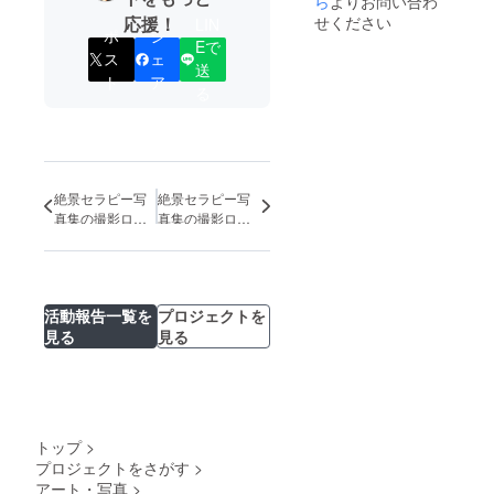
ら
よりお問い合わ
となり
同じロ
（掲載
は２０
したい
のエサ
ただき
にご記
お過ご
ます。
せください
応援！
ケー
LIN
名にご
２２年
か、ご
レン
ます。
載くだ
ポ
シ
しいた
※写真集
ション
指定が
３月と
Eで
希望が
マッ
（２０
さい。
だけま
の詳
で撮影
ス
ェ
ある場
なって
ありま
サージ
２２年
記載が
送
す。 ※
細・注
させて
合、リ
います
ト
ア
したら
（１2０
５月頃
ない場
同日、
意事項
る
いただ
ターン
が、
備考欄
分）が
を予
合、お
お連れ
等は、
きま
申込時
「２０
にお書
リター
定）
申込時
様がい
３９８
す。 ※
の「備
２２年
きいた
ンに含
（換
のお名
らしゃ
０円の
基本的
考欄」
３月以
だけれ
まれま
気、マ
前で掲
り、支
リター
に日帰
にご記
降のロ
ば、そ
す。 ※
スク、
載させ
援者さ
ンをご
りでの
載くだ
ケにご
れに
トリー
消毒等
ていだ
まの前
参照く
ロケの
絶景セラピー写
絶景セラピー写
さい。
参加い
沿って
トメン
を徹底
きま
か後に
ださい
撮影を
記載が
真集の撮影ロケ
真集の撮影ロケ
ただけ
募集さ
ト前後
し、万
す。 な
絶景エ
ませ。
予定し
ない場
る」と
（第五弾）in宮
（第五弾）in宮
せてい
は、お
全の態
お、掲
サレン
※groun
ていま
合、お
いう意
古島 １日目の記
古島 ３日目の記
ただき
茶を飲
勢で開
載が不
をご希
dwork.c
す。
申込時
図とな
録。
録。
ます。
みなが
催させ
要な場
望され
are@g
（終日
のお名
りま
※お礼
らゆっ
ていた
合はそ
る場
mail.co
を予定
前で掲
す。 ※
活動報告一覧を
プロジェクトを
メッ
たりと
だきま
の旨を
合、
mから
／ロケ
載させ
集合・
セージ
お過ご
す。）
ご記入
「追
見る
見る
メール
の候補
ていだ
解散場
はメー
しいた
▶講習
くださ
加」と
をお届
地はこ
きま
所まで
ルか動
だけま
後にわ
いま
いう形
けいた
ちらで
す。 掲
の交通
画、ど
す。 ※
たくし
せ。）
で特別
しま
決めさ
載が不
費、食
ちらか
同日、
福井真
※日本国
に、お
す。
せてい
要な場
費等は
ご希望
お連れ
由と各
内かつ
一人様
（届い
ただき
合はそ
自己負
の方を
様がい
セラピ
公共交
１２０
ていな
ま
トップ
>
の旨を
担とな
備考欄
らしゃ
ストか
通機関
０円＋
いと思
す。）
ご記入
プロジェクトをさがす
>
りま
にお書
り、支
らの御
や車で
コース
わる時
※絶景セ
くださ
す。
アート・写真
>
き添え
援者さ
礼メッ
行ける
に応じ