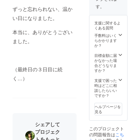
載が不
申込時
めた
同行し
また安
いう利
させて
「写真
ゆった
要な場
す。
のお名
り、ご
ていた
ずっと忘れられない、温か
全上の
便性の
いただ
集制作
りと流
合はそ
前で掲
自身の
だける
観点か
高い立
きま
協力
れるお
の旨を
載させ
感覚に
い日になりました。
形とな
ら、お
地にあ
す。 受
（絶景
時間を
ご記入
ていだ
気付け
りま
支援に関するよ
子様は
りなが
講者様
セラ
お過ご
くださ
きま
る場に
す。
くある質問
預けて
ら、サ
は定員
ピー特
しいた
いま
す。 な
本当に、ありがとうござい
できた
（ロケ
お越し
イトか
６名
別セッ
だけま
手数料はいく
せ。
お、掲
らと
日につ
いただ
らは奈
（を予
ション
す。 ※
らかかります
ました。
（ブロ
載が不
思って
きまし
く形と
良盆地
定）
枠） 」
１名様
か？
グでの
要な場
いま
ては、
なりま
が一望
で、基
という
のエサ
ご紹介
合はそ
す。 ＊
ご相談
す。た
できる
本的に
形で、
レン
目標金額に届
につい
の旨を
「写真
にのら
だし、
という
は私が
お名前
マッ
かなかった場
ても同
ご記入
集制作
せてい
まだ自
贅沢な
SNS等
を写真
サージ
合どうなりま
様で
くださ
協力
ただき
（最終日の３日目に続
力で移
ロケー
で募集
集の最
（１２
すか？
す。）
いま
（絆イ
ま
動でき
ショ
をかけ
後に掲
０分）
※お礼
せ。）
ベント
す。）
く…）
ない赤
ン。
させて
載させ
がリ
支援で困った
メッ
※カメラ
開催
※ロケ
ちゃん
広々と
いただ
ていた
ターン
時はどこに相
セージ
マンの
枠） 」
地・ロ
に限り
した敷
きま
だきま
に含ま
談したらいい
とブロ
指定は
という
ケの箇
ご一緒
地で、
す。 そ
す。
れま
ですか？
グでの
できま
形で、
所は資
いただ
ゆった
して、
（掲載
す。 ※
ご紹介
せん。
お名前
金の調
くこと
りと流
大阪市
名にご
トリー
は2022
※撮影
ヘルプページを
を写真
達と予
も可能
れるお
内の会
指定が
トメン
年12月
は、わ
見る
集の最
算に
です。
時間を
場をレ
ある場
ト前後
に、そ
たくし
後に掲
よって
※どのよ
お過ご
ンタル
合、リ
は、お
れ以外
福井真
載させ
増減し
シェアして
うな方
しいた
し、講
ターン
茶を飲
は2023
由が撮
ていた
ます。
このプロジェクト
を対象
だけま
習会を
申込時
みなが
年2月の
プロジェク
影した
だきま
※お届け
の問題報告は
こち
にプレ
す。 ※
開催さ
の「備
らゆっ
お届け
後に、
す。
予定日
トをもっと
ゼント
１名様
せてい
考欄」
たりと