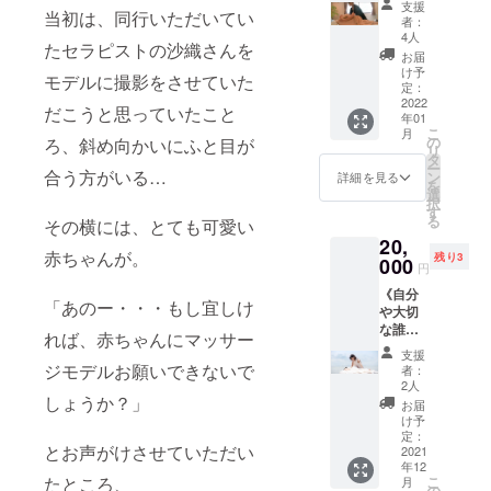
せた写
を受け
ない場
支援
年間有
の複
顔にし
当初は、同行いただいてい
たオイ
真とこ
たくて
者：
合、お
効 ⇒ ダ
製、転
たい！
ルト
とば
4人
も、子
申込時
ウン
売、譲
たセラピストの沙織さんを
日々格
リート
で、今
どもを
お届
のお名
ロード
渡など
闘する
メン
までに
け予
預ける
前で掲
して
モデルに撮影をさせていた
の二次
ママさ
ト、オ
定：
ない絶
ことが
載させ
MP4
利用は
んにエ
2022
イルor
景セラ
できな
だこうと思っていたこと
ていだ
ファイ
禁止さ
年01
サレン
ドライ
ピーの
い ・一
きま
ルで保
こ
せてい
月
マッ
整体
の
世界観
ろ、斜め向かいにふと目が
時保育
す。 な
存して
リ
ただき
サージ
等）に
タ
と想い
や祖父
お、掲
おいて
ー
ます。
をプレ
合う方がいる…
ついて
ン
を届け
詳細を見る
母に預
載が不
いただ
を
※ビデオ
ゼント
ご質問
選
ます。
けるこ
要な場
ければ
択
通話は
＋お礼
にお答
す
～ご確
とがで
合はそ
永年に
る
２０２
その横には、とても可愛い
メッ
えした
認くだ
きな
の旨を
渡り閲
１年１
20,
セージ
り、実
さい～
かった
ご記入
覧でき
赤ちゃんが。
２月以
残り3
＋写真
000
際に技
＊サイ
り、預
円
くださ
ます）
降、写
集お名
術を
ズは、
けるの
いま
・「絶
真デー
《自分
前掲
シェア
A5サイ
が大変
せ。）
「あのー・・・もし宜しけ
景セラ
タは２
や大切
載》 近
させて
ズの変
・子供
【リ
ピー
０２２
な誰か
年、深
いただ
型タイ
れば、赤ちゃんにマッサー
と長時
ターン
フォト
年１２
に・・
刻化す
きま
プ
間離れ
支援
内容】
ムー
月を予
・未來
る「児
す！
ジモデルお願いできないで
（200m
者：
ること
・「デ
ビー」
定して
のエサ
童虐
【シェ
2人
m×140
に不安
ジタル
＋「撮
いま
レン
しょうか？」
待」が
ア会の
mm）
お届
がある
絶景セ
影ロケ
す。
マッ
過去最
内容
け予
の全50
など、
ラピー
でのメ
サージ
多とな
定：
（全１
ページ
エサレ
写真
イキン
とお声がけさせていただい
１００
2021
りまし
２０
程度の
ンマッ
集」
グフォ
年12
分予約
た。 そ
分）】
ものを
サージ
（URL
こ
たところ、
トムー
月
権＋お
の背景
の
・自己