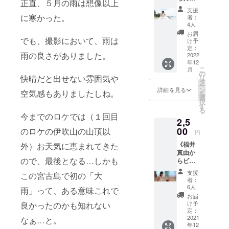
正直、５月の雨は想像以上
礼動画
から御
支援
＆絶景
礼の
に寒かった。
者：
セラ
メール
4人
ピー写
が届く
お届
真デー
でも、撮影において、雨は
リター
け予
タ（１
ンにな
定：
雨の良さがありました。
枚）》
2022
りま
年12
支援し
す。
こ
月
て下
「写真
の
リ
快晴だと出せない雰囲気や
さった
集は不
タ
ー
方へ、
要だけ
ン
詳細を見る
空気感もありましたしね。
を
絶景セ
ど、支
選
択
ラピー
援だけ
す
る
写真
はした
今までのロケでは（１回目
2,5
データ
い！」
（１
00
という
のロケの伊吹山の山頂以
円
枚）と
方向け
《福井
外）お天気に恵まれてきた
とも
のお気
真由か
に、福
持ち支
ので、最後となる…しかも
らビデ
井真由
援コー
オ通話
からお
スで
支援
この宮古島で初の「大
でのお
礼の動
す。
者：
礼メッ
画が
【リ
6人
雨」って、ある意味これで
セージ
メール
ターン
お届
＆絶景
で届く
内容】
け予
良かったのかも知れない
セラ
リター
定：
・お礼
ピー写
2021
ンにな
なぁ…と。
メール
年12
真デー
りま
・絶景