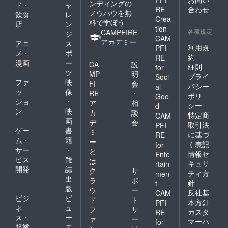
費等は
ンディングの
す。 ※
データ
ド・
ャ
施設料
いま
す。）
です
RE
合わせ
自己負
会場
でのお
ノウハウを無
飲食
レ
金もリ
せ。）
※公共の
（その
担とな
Crea
は、大
渡しと
料で学ぼう
ターン
【リ
場所で
店
ン
際のデ
りま
阪市内
tion
なりま
各種規定
に含ま
ターン
の施術
CAMPFIRE
イキャ
ジ
す。
の会場
す。
CAM
れてお
内容】
は、場
ンプと
アカデミー
（当店
アニ
ス
をこち
利用規
PFI
りま
・エサ
所を管
宿泊の
の車で
らで決
メ・
ポ
す。 ※
レン
理して
約
差額分
RE
同行す
めさせ
漫画
ー
CA
説
そのま
マッ
いる所
は、ご
細則
for
る場合
ていた
ツ
まテン
サージ
有者様
負担い
MP
明
は、大
プライ
だきま
Soci
トをご
のエッ
へのご
ただく
ファ
映
FI
会
阪市鶴
す。 ※
バシー
al
持参い
センス
確認を
形とな
ッ
像
見区ま
１日限
RE
・
ポリ
Goo
ただ
を取り
お願い
りま
でお越
りのイ
ショ
・
ア
相
き、サ
入れた
致しま
シー
d
す。）
しくだ
ベント
ン
映
カ
談
イトに
オイル
す。 ※
※暴力団
特定商
CAM
さいま
を予定
画
ご宿泊
マッ
マッ
デ
会
関係者
せ。）
取引法
PFI
してお
いただ
サージ
サージ
ゲー
書
様のご
ミ
※無人島
りま
に基づ
RE
くこと
１Day
ベッド
依頼は
ム・
籍
撮影を
ー
す。 ※
く表記
for
も可能
講習会
は、運
お受け
行う場
サー
・
会場で
と
情報セ
です
の開催
搬可能
Ente
できま
合に同
は、新
ビス
雑
は
（その
・福井
な場所
せん。
キュリ
rtain
行する
型コロ
開発
誌
際のデ
真由と
のみ対
ク
サ
※サポー
ティ方
際は、
men
ナ対策
イキャ
各セラ
応させ
出
トのた
ラ
ポ
無人島
を万全
針
t
ンプと
ピスト
ていた
めプロ
版
に渡る
ウ
ー
に取ら
反社基
CAM
宿泊の
からの
だきま
ジェク
チャー
ビジ
ビ
せてい
ド
ト
本方針
PFI
差額分
御礼
す。
トメン
ター費
ただき
ネ
ュ
フ
サ
は、ご
メッ
（運ぶ
カスタ
バー
RE
と無人
ます。
ス・
ー
ァ
ー
負担い
セージ
のが不
（１
マーハ
for
島滞在
※groun
起業
テ
ただく
動画 ・
可と私
名）が