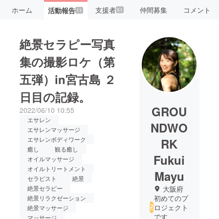
ホーム
支援者
仲間募集
コメント
活動報告
51
11
絶景セラピー写真
集の撮影ロケ（第
五弾）in宮古島 ２
日目の記録。
GROU
2022/06/10 10:55
エサレン
NDWO
エサレンマッサージ
エサレンボディワーク
RK
癒し
観る癒し
Fukui
オイルマッサージ
オイルトリートメント
Mayu
セラピスト
絶景
絶景セラピー
大阪府
初めてのプ
絶景リラクゼーション
ロジェクト
絶景マッサージ
です
マッサージ