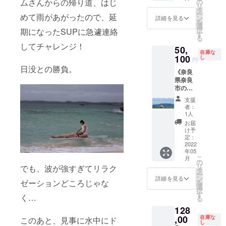
ます。
容】 ・
ムさんからの帰り道、はじ
の
はっき
ただき
業界の
はどな
mから
お名前
リ
たら、
ある場
数 ・何
す！》
（サイ
福井真
タ
り言っ
ます。
商品だ
たでも
メール
を写真
ー
場所は
合、リ
めて雨があがったので、延
をメイ
奈良市
ンが必
由から
ン
て、
詳細を見る
※写真の
けにら
無料で
をお届
集の最
を
大阪市
ターン
ンにさ
に新し
要な場
のお礼
選
めっ
枚数、
ず、他
参加で
けいた
後に掲
択
鶴見区
期になったSUPに急遽連絡
申込時
れてい
くでき
合は、
メッ
す
ちゃ楽
撮影ス
の業
き、一
しま
載させ
る
に限ら
の「備
るか ・
た絶景
「備考
セージ
しいで
ポット
界・分
緒に訪
す。
ていた
してチャレンジ！
ずお受
考欄」
50,
どんな
キャン
欄」に
（電
す！
やシー
野の商
れてい
（届い
だきま
在庫な
けいた
にご記
ことを
プ場
100
「サイ
話・ビ
し
色々と
ン等の
品もお
ただい
円
ていな
す。
だける
載くだ
学びた
「OIWA
ンな
デオ通
お話し
数は、
受けい
た方々
日没との勝負。
いと思
（掲載
場合も
さい。
《奈良
いか を
KE
し」と
話・オ
たり、
集まっ
たしま
をペア
わる時
名にご
ござい
なお、
県奈良
御書き
PARK
お書き
リジナ
セッ
た資金
す！
とし
は、
指定が
ます。
掲載が
市の絶
添えく
（追分
添えく
ルお礼
ション
に応じ
（アウ
て、ハ
「迷惑
ある場
（出来
不要な
景キャ
ださ
パー
ださ
動画・
した
て変動
トド
ンドト
支援
メール
合、リ
る限り
場合は
ンプ場
い。
ク）」
い。）
メール
り、ロ
者：
たしま
ア、ア
リート
フォル
ターン
柔軟に
その旨
で絶景
様で絶
【リ
からお
1人
ケを通
す。 ※
パレ
メント
ダ」を
申込時
対応い
をご記
エサレ
景エサ
ターン
選びく
して、
お届
写真
ル、飲
をしあ
ご確認
の「備
たしま
入くだ
ンマッ
レン
内容】
ださ
け予
一生思
集・写
食な
えるよ
くださ
考欄」
す。）
さいま
サージ
マッ
定：
・絶景
い。）
い出に
真・
ど・・
うレク
い。）
にご記
※現行価
せ。）
をさせ
2022
サージ
セラ
・「絶
残るか
フォト
・） ※
チャー
載くだ
格：エ
年05
【リ
ていた
をさせ
ピー写
景セラ
けがえ
ムー
撮影イ
させて
さい。
こ
月
サレン
ターン
だきま
ていた
の
真集
ピー デ
のない
ビーの
メージ
いただ
記載が
リ
でも、波が強すぎてリラク
100分
内容】
す！》
だきま
タ
フォト
ジタル
体験を
複製、
は、ご
きま
ない場
ー
￥1650
・福井
奈良市
す！ 日
ン
ブック
写真
詳細を見る
一緒に
転売、
要望を
す。 例
合、お
ゼーションどころじゃな
を
0（税
真由の
に新し
時は、
選
（紙の
集」＋
してみ
譲渡、
お伺い
えば、
申込時
択
込） 今
エサレ
くでき
２０２
す
本） ・
「絶景
ません
く…
二次利
するこ
子ども
のお名
る
後、
ンマッ
た絶景
２年５
フォト
セラ
か？ ＊
用は一
とが可
がお母
前で掲
様々な
128
サージ
キャン
月以降
ブック
ピー
リター
切禁止
能で
さん、
載させ
活動を
（１０
プ場
,00
でご都
在庫な
への直
フォト
このあと、見事に水中にド
ンに含
させて
す。 ※
お父さ
ていだ
し
行って
０分）
「OIWA
合のよ