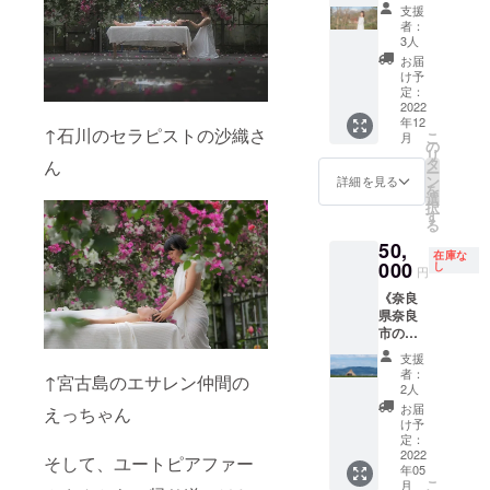
載くだ
に心の
いただ
だく際
手元の
使った
ン等の
（１名
支援
も可能
きま
す。
さい。
底から
き、あ
は自動
みのが
絶景セ
数は、
様） ・
者：
です。
す。 温
（いな
記載が
感謝い
なたが
で写真
映って
ラピー
3人
集まっ
絶景セ
※基本的
かいご
くても
ない場
たしま
絶景で
が送ら
いる
フォト
た資金
ラピー
お届
に「大
支援を
ご参加
合、お
す！》
トリー
れてい
シーン
ムー
け予
に応じ
シーン
阪市鶴
どうぞ
いただ
申込時
このプ
トメン
定：
く仕組
な
ビー等
て変動
の写真
見区の
宜しく
けま
のお名
ロジェ
2022
トして
みとな
ど・・
を映
たしま
撮影 ・
サロ
お願い
す。）
年12
前で掲
クト、
いる写
りま
・ 基本
し、そ
す。 ※
マッ
↑石川のセラピストの沙織さ
ン」で
こ
致しま
月
＊Zoom
載させ
福井真
真を撮
の
す。）
的に、
の空間
写真
サージ
お受け
リ
す。
は４０
ていだ
由の活
影しま
タ
ん
※「絶景
・私は
で足を
集・写
ベッ
いただ
ー
▶「写
分で一
きま
動をた
す！ 普
ン
セラ
映らな
運んで
詳細を見る
真・
ド、タ
くこと
を
真集制
度切れ
す。 な
だただ
段はで
選
ピー
い ・私
いただ
フォト
オル、
が条件
択
作協力
ますの
お、掲
応援し
きない
す
フォト
が映っ
いた方
ムー
オイル
となり
る
（母子
で、恐
載が不
てくだ
ような
ムー
ていて
の中か
ビーの
等の絶
ます
支援
れ入り
50,
要な場
さる方
環境…
ビー」
も、身
らご希
複製、
景セラ
在庫な
が、 今
枠） 」
ますが
合はそ
がい
000
しかも
し
＋「撮
体の一
望者に
転売、
ピーを
円
後私が
という
再ログ
の旨を
らっ
絶景で
影ロケ
部だけ
ハンド
譲渡、
行うに
出向く
形でお
インし
《奈良
ご記入
しゃい
トリー
でのメ
で顔は
トリー
二次利
あたっ
先々
名前を
ていた
県奈良
くださ
ました
トメン
イキン
移らな
トメン
用は一
ての設
で、タ
写真集
だく形
市の絶
いま
ら、ど
トを行
グフォ
い とい
トをレ
切禁止
備等 ・
イミン
の最後
になり
景キャ
せ。）
うぞ宜
うの
トムー
うスタ
ク
させて
「写真
支援
グよく
に掲載
ます。
ンプ場
▶直筆
しくお
で、正
ビー」
ンスで
チャー
者：
いただ
集制作
↑宮古島のエサレン仲間の
施術を
させて
※お申し
で絶景
のサイ
願い致
直、大
2人
はMP4
撮影い
させて
きま
協力
お受け
いただ
込み時
エサレ
ンを入
します
変なこ
形式の
たしま
いただ
お届
す。
（セラ
えっちゃん
いただ
きま
の備考
ンマッ
れてお
(__)
ともあ
け予
ファイ
す。 リ
きま
※groun
ピスト
ける場
す。
欄に ・
サージ
届けさ
【リ
定：
りま
ルでお
ラク
す。 ト
dwork.c
枠）」
合など
（掲載
セラピ
をさせ
2022
せてい
ターン
す。 た
そして、ユートピアファー
渡しさ
ゼー
リート
are@g
という
がござ
名にご
年05
ストご
ていた
ただき
の内
だ、
せてい
ション
メント
mail.co
形で、
こ
いまし
月
指定が
経験年
だきま