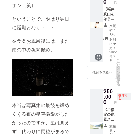
0
筆サイ
ムー
まれる
いただ
基本的
ん、お
円
きま
いく中
・わた
KE
ボン（笑）
い日時
ン入り
ビー」
もの ・
きま
にJPEG
じい
す。 な
で、施
くし福
PARK
《福井
でスケ
・写真
＆「撮
絶景セ
す。
データ
ちゃ
お、掲
術料金
井真由
（追分
真由を
ジュー
集への
影ロケ
ラピー
※groun
でのお
ん、お
載が不
をUPす
ということで、やはり翌日
と受け
パー
はじ
ルを組
お名前
でのメ
同行権
dwork.c
渡しと
ばあ
要な場
る可能
た方か
ク）」
め、セ
ませて
掲載
イキン
（１名
are@g
なりま
ちゃん
支援
合はそ
に延期となり・・・
性もご
らのお
様で絶
ラピス
いただ
グフォ
様） ・
者：
mail.co
す。
のため
の旨を
ざいま
礼メッ
景エサ
トから
き（１
トムー
1人
絶景セ
mから
（RAW
にお好
ご記入
すが、
セージ
レン
の御礼
１時～
ビー」
ラピー
お届
メール
データ
みのブ
夕食＆お風呂後には、また
くださ
今回の
（メー
マッ
メッ
１６時
・「写
け予
シーン
をお届
が必要
レンド
いま
クラ
ルまた
サージ
セージ
の間で
定：
真集制
雨の中の夜間撮影。
の写真
けいた
な場合
オイル
せ。）
ファン
は動
をさせ
を動画
2022
予
作協力
撮影 ・
しま
は別途
を作っ
※カメラ
でご支
年05
画） ・
ていた
にてお
定）、
（特別
マッ
す。
お申し
て、ハ
マンの
こ
月
援いた
写真集
だきま
届け！
当店の
の
協力
サージ
（届い
付けく
ンド
指定は
リ
だいた
お名前
す！ 日
オイル
キャン
タ
枠） 」
ベッ
ていな
ださ
マッ
できま
ー
分に関
掲載
時は、
マッ
ピング
ン
という
詳細を見る
ド、タ
いと思
い。）
サージ
せん。
を
しまし
（母子
２０２
サージ
カーの
選
形で、
オル、
わる時
※基本的
をす
※撮影
択
ては、
支援
２年５
１Day
サイド
す
お名前
オイル
は、
にレ
る。
は、わ
る
期間内
枠） ※
月以降
講習会
オーニ
を写真
等の絶
「迷惑
タッチ
（「ブ
たくし
は追加
250
エサレ
でご都
を受講
ングを
集の最
景セラ
メール
なしで
レンド
福井真
料金な
ンマッ
合のよ
者お一
,00
広げる
在庫な
後に掲
ピーを
フォル
のお渡
オイ
由が撮
し
しでお
サージ
い日時
人３０
形（写
0
載させ
行うに
ダ」を
しとな
ル」と
円
影した
受けい
本当は写真集の最後を締め
は、２
でスケ
００円
真５枚
ていた
あたっ
ご確認
りま
は、
後に、
ただけ
０２２
ジュー
で開催
《ご指
目参
だきま
ての設
くださ
す。
ベース
同じロ
くくる夜の星空撮影がした
ます。
年１月
ルを組
させて
定の絶
照）で
す。 ・
備等 ・
い。）
（レ
となる
ケー
以降で
ませて
いただ
景ス
トリー
当店HP
「写真
タッチ
「キャ
かったのですが、星は見え
ション
施術の
いただ
きま
ポット
トメン
のブロ
集制作
が必要
リアオ
支援
で撮影
ご予約
き（１
す。＋
に出張
トをさ
グでご
協力
者：
ず、代わりに雨粒がまるで
な場合
イル」
させて
をお受
１時～
写真集
し、あ
せてい