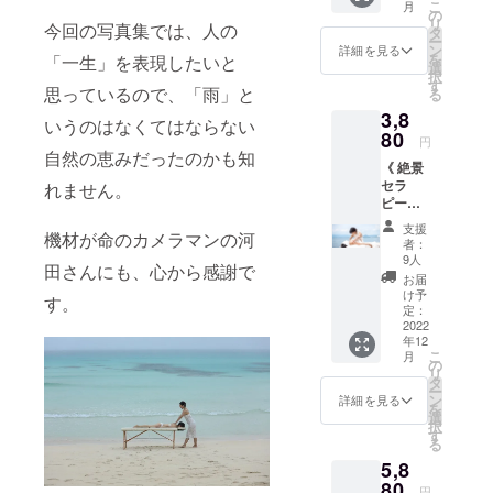
こ
月
タ（１
す。
の
セラ
リ
今回の写真集では、人の
枚）を
「写真
タ
ピー写
ー
メール
集は不
ン
真デー
詳細を見る
を
「一生」を表現したいと
でお届
要だけ
選
タ（１
択
け》 福
ど、支
す
枚） ※
思っているので、「雨」と
る
井真由
援だけ
写真
3,8
からビ
はした
データ
いうのはなくてはならない
デオ通
80
い！」
はとっ
円
話で御
「お礼
自然の恵みだったのかも知
ておき
《 絶景
礼を伝
はメー
の１枚
セラ
えさえ
れません。
ルより
をこち
ピーの
ていた
動画が
ら側で
すべて
だくと
いい＾
選ばせ
支援
機材が命のカメラマンの河
を凝
とも
＾」と
ていた
者：
縮！写
に、絶
いう方
9人
だきま
田さんにも、心から感謝で
真と音
景セラ
向けの
す。
お届
楽で愉
ピー写
お気持
け予
（表示
す。
しむ！
真デー
定：
ち支援
してい
「絶景
2022
タ（１
コース
る画像
年12
セラ
枚）を
です。
はイ
こ
月
ピー デ
送らせ
の
【リ
メージ
リ
ジタル
ていた
タ
ターン
とな
ー
写真
だきま
ン
内容】
詳細を見る
り、送
を
集」を
す。
選
・お礼
らせて
択
いち早
【リ
す
動画 ・
いただ
る
くお届
ターン
絶景セ
くデー
5,8
け／
内容】
ラピー
タとは
「絶景
80
・福井
写真
異なる
円