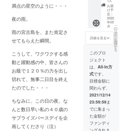
紹介を
1人
（セラ
は別途
に香り
いただ
けさせ
１６時
お名前
なただ
ただき
満点の星空のように・・・
させて
ピスト
お届
ご相談
のある
きま
ていた
の間で
掲載》
けのた
ます。
いただ
け予
枠）」
くださ
「精
す。 ※
だきま
予
▶セラ
めに絶
近鉄奈
定：
きま
という
い。）
油」を
基本的
す。 ※
定）、
ピスト
景エサ
2022
夜の雨。
良線
す。 ※
形で、
※お届け
混ぜて
に日帰
年05
エサレ
当店の
向けの
レン
「富雄
掲載名
お名前
予定は
作るオ
りでの
こ
月
ンマッ
キャン
オイル
マッ
駅」か
の
にご指
を写真
２０２
リジナ
ロケの
リ
雨の宮古島を、また肯定さ
サージ
ピング
マッ
サージ
ら車で
タ
定があ
集の最
２年１
ルオイ
撮影を
ー
のセッ
カーの
サージ
をさせ
約１０
ン
る場
詳細を見る
後に掲
２月と
ルのこ
予定し
せてもらえた瞬間。
を
ション
サイド
１Day
ていた
分とい
選
合、リ
載させ
なって
とで
ていま
択
場所
オーニ
講習
だきま
う利便
す
ターン
ていた
おりま
す。）
す。
る
は、大
ングを
（１０
す＋写
性の高
申込時
このプロ
だきま
こうして、ワクワクする感
すが、
もちろ
（終日
阪市鶴
広げる
～１６
真集お
い立地
の「備
す。
撮影に
ん、ご
を予定
ジェクト
見区の
形（写
時を予
名前掲
にあり
考欄」
動と躍動感の中、皆さんの
（掲載
行った
夫婦、
／ロケ
サロン
真2枚目
定）を
載》 あ
なが
にご記
は、
All-In方
名にご
都度で
ご友
の候補
となり
参照）
受講者
なたの
お蔭で１２０％の力を出し
ら、サ
載くだ
指定が
分けて
人、
地はこ
式
です。
ます。
でト
お一人
ご指定
イトか
さい。
ある場
お渡し
カップ
ちらで
切れて、無事二日目を終え
https://
リート
様３０
の場所
らは奈
記載が
目標金額に
合、リ
するこ
ルなど
決めさ
ground
メント
００円
にお伺
良盆地
ない場
ターン
とも可
でも
せてい
たのでした・・・
関わらず、
work-
をさせ
の負担
いし、
が一望
合、お
申込時
能で
OK！ 皆
ただき
care.co
ていた
で開催
絶景エ
できる
申込時
2021/12/14
の「備
す。
さん
ま
m/acce
だきま
させて
サレン
という
のお名
考欄」
が、手
ちなみに、この日の夜、な
す。）
23:59:59
ま
ss/ ※
す。 近
いただ
マッ
贅沢な
前で掲
にご記
と手の
※絶景セ
セッ
鉄奈良
きま
サージ
ロケー
載させ
でに集まっ
んと数日早い私の４０歳の
載くだ
温もり
ラピー
ション
線「富
す！ 講
をさせ
ショ
ていだ
さい。
やタッ
の撮影
た金額が
に集中
雄駅」
師は
ていた
ン。
サプライズバースデイを企
きま
記載が
チを通
ロケ
してい
から車
私、福
だきま
広々と
す。 な
ファンディ
ない場
じて、
（１
画してくださり（泣）
ただく
で約１
井真由
す！ ま
した敷
お、掲
合、お
絆を深
回）に
ングされま
ため、
０分と
が務め
た、
地で、