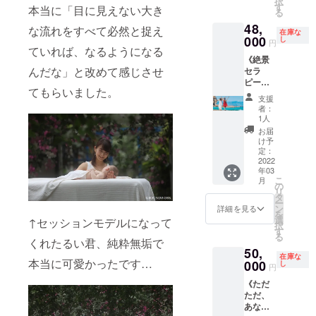
択
送料無
ます。
ダウン
サージ
掲載】
りま
しいで
す
は一切
お受け
本当に「目に見えない大き
ます！
す。
る
料
ご了承
ロード
ベッド
大阪市
す。）
す！
お断り
いただ
プレゼ
（お届
▶「写
の程、
48,
ファイ
のみの
内で
※「絶景
色々と
な流れをすべて必然と捉え
させて
くこと
ントし
在庫な
け予定
真集制
宜しく
ルで
シーン
「絆」
000
セラ
お話し
し
いただ
になり
円
たい方
は２０
作協
お願い
ずっと
・絶景×
をテー
ていれば、なるようになる
ピー
たり、
きま
ます。
がい
２２年
力」と
致しま
《絶景
お楽し
リネン
マにし
フォト
セッ
す。
※もし期
らっ
２月と
いう形
んだな」と改めて感じさせ
す。
セラ
みいた
類（タ
た、絶
ムー
ション
間内に
しゃれ
ありま
で、お
ピー撮
だけま
オル
景セラ
ビー」
した
お受け
ばその
すが、
てもらいました。
名前を
影同行
す。
類）の
ピー
＋「撮
り、ロ
いただ
支援
方をご
「２月
写真集
＆あな
（な
シーン
フォト
影ロケ
ケを通
者：
けな
招待さ
以降で
の奥付
たのセ
お、
・絶景×
ムー
でのメ
して、
1人
かった
せてい
開催」
（最後
ラピス
URLに
精油の
ビー上
イキン
一生思
お届
場合
ただき
という
のペー
トとし
アクセ
シーン
映＆ト
グフォ
い出に
け予
は、付
ます
意図に
ジ）掲
てのブ
スして
・絶景×
リート
定：
トムー
残るか
随する
し、特
なりま
載させ
ラン
2022
ご覧い
オイル
メント
ビー」
けがえ
「オリ
定の方
す。）
ていた
年03
ディン
ただく
のシー
イベン
はMP4
のない
ジナル
がなけ
こ
＊Zoom
月
だきま
グ写真
際はご
ン ・絶
トを開
の
形式の
体験を
アロマ
れば、
リ
当日は
す。
を撮影
自身の
景でモ
催させ
タ
ファイ
一緒に
香水と
私の方
ー
実技を
（掲載
しま
ペース
デルが
ていた
ン
ルでお
してみ
詳細を見る
ブレン
で今回
を
行いま
名にご
す！+写
で写真
マッ
きただ
選
渡しさ
ません
↑セッションモデルになって
ドマッ
の趣旨
択
すの
指定が
真集お
を送る
サージ
きま
す
せてい
か？ ＊
サージ
を公表
る
で、
ある場
名前掲
ことが
ベッド
す！ 会
くれたるい君、純粋無垢で
ただき
リター
オイ
させて
マッ
合、リ
50,
載》 絶
でき、
に横た
場では
ます。
ンに含
ル」の
在庫な
いただ
サージ
ターン
本当に可愛かったです…
景セラ
000
ダウン
わって
プロ
し
※写真の
まれる
円
両方を
いた上
モデル
申込時
ピーの
ロード
いる
ジェク
枚数、
もの ・
お送り
で募集
となる
の「備
《ただ
撮影ロ
ファイ
シーン
ターで
撮影ス
絶景セ
させて
をかけ
方がい
考欄」
ただ、
ケに同
ルでご
・施術
写真と
ポット
ラピー
いただ
させて
るとベ
にご記
あなた
行して
覧いた
では、
音楽を
やシー
同行権
くこと
いただ
ストで