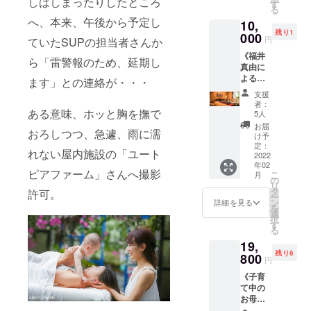
しばしまったりしたところ
写真集
をプレ
す
》に加
「絶景
データ
（届い
る
お名前
ゼン
え、
セラ
はとっ
ていな
へ、本来、午後から予定し
10,
掲載》
ト」を
「写真
ピー」
ておき
いと思
残り1
絶景セ
000
行わせ
集制作
と「撮
円
の１枚
ていたSUPの担当者さんか
わる時
ラピー
ていた
協力」
影ロケ
をこち
は、
《福井
写真集
だく際
という
ら「雷警報のため、延期し
でのメ
ら側で
「迷惑
真由に
を高品
に、子
形でお
イキン
選ばせ
メール
よる３
質の紙
どもを
ます」との連絡が・・・
名前を
グシー
ていた
フォル
組限定
の
預ける
写真集
ン」の
支援
だきま
ダ」を
のオン
「フォ
ことが
の最後
者：
２つで
す。
ご確認
ライン
ある意味、ホッと胸を撫で
トブッ
できな
5人
に掲載
付けさ
（表示
くださ
技術
ク」で
いママ
させて
お届
せてい
してい
い。）
おろしつつ、急遽、雨に濡
シェア
お届け
さんを
け予
いただ
ただき
る画像
会（１
しま
定：
対象
きま
ます！
はイ
れない屋内施設の「ユート
２０
2022
す！ デ
に、ベ
す。
【リ
メージ
年02
分）に
ジタル
ビー
（掲載
ターン
ピアファーム」さんへ撮影
とな
こ
月
参加で
もいい
の
シッ
名にご
内容】
り、送
リ
き
けど、
タ
ターを
許可。
指定が
・「デ
らせて
ー
る！》
紙には
ン
つけさ
詳細を見る
ある場
ジタル
いただ
を
福井真
紙にし
選
せてい
合、リ
絶景セ
くデー
択
由が
か出せ
す
ただく
ターン
ラピー
タとは
る
Zoomに
ない温
リター
申込時
写真
異なる
19,
て、技
度感や
ンとな
の「備
集」
場合が
残り6
術（エ
800
良さ
りま
考欄」
円
（URL
ござい
サレン
が。 ス
す。 ・
にご記
にアク
ま
《子育
マッ
トー
エサレ
載くだ
セスし
す。）
て中の
サージ
リー性
ンマッ
さい。
て閲
※商用で
お母さ
をベー
を持た
サージ
記載が
覧：半
の写真
んを笑
スにし