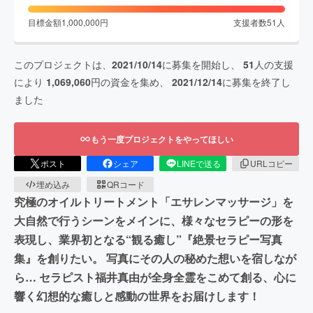
目標金額
1,000,000
円
支援者数
51
人
このプロジェクトは、
2021/10/14
に募集を開始し、
51
人の支援
により
1,069,060
円の資金を集め、
2021/12/14
に募集を終了し
ました
もう一度プロジェクトをやってほしい
ポスト
シェア
LINEで送る
URLコピー
埋め込み
QRコード
究極のオイルトリートメント「エサレンマッサージ」を
大自然で行うシーンをメインに、様々なセラピーの形を
表現し、業界初となる“観る癒し”『絶景セラピー写真
集』を創りたい。 写真にその人の秘めた想いを宿しなが
ら… セラピスト福井真由が全身全霊をこめて創る、心に
響く幻想的な癒しと感動の世界をお届けします！