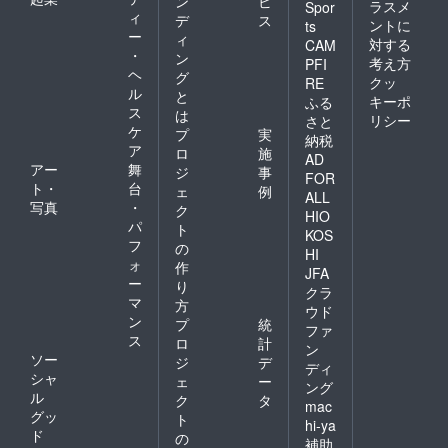
ン
ビ
費が別
ラスメ
dwork.c
Spor
形とな
写真集
が判断
同行す
ィ
デ
ス
途かか
are@g
ントに
ts
りま
お名前
させて
る場合
ー
りま
mail.co
ィ
対する
CAM
す。）
掲載
いただ
がござ
す。
mから
・
ン
※暴力団
（セラ
いた場
考え方
PFI
いま
（無人
メール
ヘ
グ
関係者
ピスト
合は、
す。 ※
クッ
RE
島での
をお届
ル
様のご
育成
マッ
と
お届け
ロケ決
キーポ
ふる
けいた
依頼は
枠）
サージ
ス
予定日
は
行は未
しま
リシー
さと
お受け
※groun
ベッド
は２０
ケ
定で
プ
実
す。
納税
できま
dwork.c
ではな
２２年
す。）
ア
（届い
ロ
施
せん。
are@g
く、胸
AD
５月と
※ご自身
ていな
アー
舞
ジ
事
※サポー
mail.co
当て
ありま
FOR
のセラ
いと思
ト・
台
トのた
mから
マット
ェ
例
すが、
ピスト
ALL
わる時
めプロ
メール
レス＆
写真
・
５月以
ク
として
は、
HIO
ジェク
をお届
フェイ
降とい
パ
のブラ
ト
「迷惑
KOS
トメン
けいた
スホー
う意味
ンディ
フ
メール
の
HI
バー
しま
ルでご
合いに
ングに
フォル
ォ
作
（１
す。
対応さ
なり、
JFA
活かし
ダ」を
ー
り
名）が
（届い
せてい
それ以
クラ
ていた
ご確認
マ
同行す
ていな
ただき
降ご都
方
だくた
くださ
ウド
る場合
いと思
ます。
合のよ
ン
プ
統
めの写
い。）
ファ
がござ
わる時
※危険を
い日時
ス
真とな
ロ
計
ン
いま
は、
伴うと
をご相
りま
ソー
ジ
デ
す。 ※
「迷惑
判断さ
ディ
談の上
す。
シャ
ェ
ー
お届け
メール
れる場
で決め
ング
（写真
ル
予定日
フォル
所での
ク
タ
させて
集には
mac
は２０
ダ」を
施術は
グッ
いただ
ト
載りま
hi-ya
２２年
ご確認
お受け
きま
ド
せん）
の
補助
５月と
くださ
できま
す。