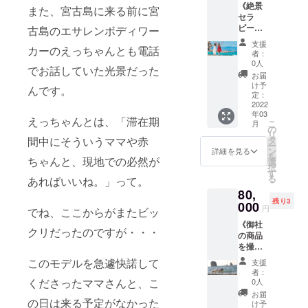
り、実
という
でのメ
す。）
《絶景
ツーマ
香水
また、宮古島に来る前に宮
をする
の中
際のも
試みも
イキン
※URLへ
セラ
ンでの
（５～
中
で、３
のとは
２名限
グフォ
のアク
ピー撮
ランチ
古島のエサレンボディワー
１０ｍ
で、“お
組をご
サイズ
定で
トムー
セス
影同行
会にな
ｌ）ま
母さん
招待す
支援
が異な
行って
ビー」
カーのえっちゃんとも電話
は、６
＆あな
りま
たは
の心身
者：
るグ
りま
みよう
（ＭＰ
カ月間
たのセ
す。 ＊
マッ
0人
が安ら
ループ
す。）
と思い
でお話していた光景だった
４形式
有効と
ラピス
このリ
サージ
ぎ満た
お届
シェア
＊クラ
ます。
のファ
なりま
トとし
ターン
オイル
け予
される
会とさ
んです。
ウド
【リ
イル ・
す。そ
てのブ
には、
定：
（３０
こと
せてい
ファン
ターン
写真集
の間に
ラン
2022
ランチ
ｍｌ）
で、子
ただき
ディン
内容】
お名前
年03
お手持
ディン
代が含
↓↓ご一
供にも
えっちゃんとは、「滞在期
ます。
グでご
こ
・「子
月
掲載
ちのデ
グ写真
まれま
の
読くだ
心から
＊シェ
支援い
リ
育て中
※「デジ
バイス
を撮影
す。 ＊
タ
間中にそういうママや赤
さいま
の笑顔
アして
ただき
ー
のお母
タル絶
（PC
しま
大坂市
ン
せ ※エ
詳細を見る
や愛情
ほしい
ます
を
さんを
景セラ
等）に
す！+写
ちゃんと、現地での必然が
内のお
選
サレン
が注が
箇所や
と、
択
笑顔に
ピー写
ダウン
真集お
店を予
す
マッ
れる”と
技術の
「いち
る
した
あればいいね。」って。
真集」
ロード
名前掲
定して
サージ
感じて
リクエ
早く、
い！
閲覧用
80,
してお
載》 絶
いま
のセッ
いま
ストを
良質な
日々格
のURL
残り3
いてい
景セラ
000
す。 ＊
ション
す。 し
円
事前に
フォト
でね、ここからがまたビッ
闘する
をメー
ただけ
ピーの
日程は
場所
かし、
お伺い
アルバ
ママさ
ルでお
《御社
れば、
撮影ロ
２０２
は、大
経済的
クリだったのですが・・・
して、
ムで手
んにエ
届けい
の商品
ダウン
ケに同
１年１
阪市鶴
な問題
それに
に入
サレン
たしま
を撮影
ロード
行して
月以降
見区の
で「質
お答え
る」
マッ
す。
ロケに
ファイ
いただ
で、ご
サロン
このモデルを急遽快諾して
の良い
支援
させて
「写真
サージ
（URL
持参し
ルで
き、あ
都合の
となり
者：
マッ
いたた
集にお
を…」
をク
て、商
ずっと
なたが
くださったママさんと、こ
よい日
0人
ます。
サージ
だく形
名前掲
を行わ
リック
品のみ
お楽し
絶景で
時で決
https://
お届
にかけ
を取ら
載され
せてい
するだ
を撮影
の日は来る予定がなかった
みいた
トリー
めさせ
け予
ground
れる金
せてい