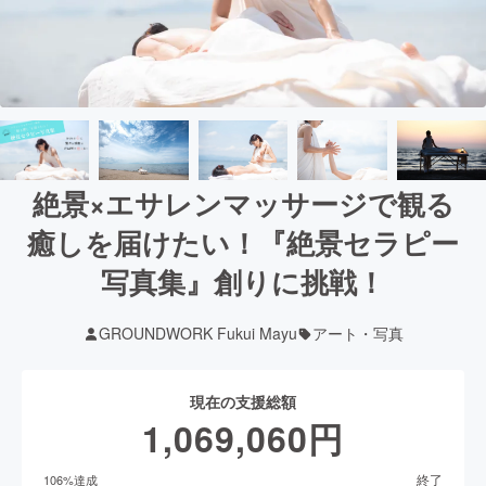
絶景×エサレンマッサージで観る
癒しを届けたい！『絶景セラピー
写真集』創りに挑戦！
GROUNDWORK Fukui Mayu
アート・写真
現在の支援総額
1,069,060
円
終了
106
%達成