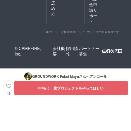
※写真
広
ありま
い。）
せん。
金申
は、編
め
すが、
※性的な
請サ
集・加
５月以
目的が
方
工なし
ポー
降とい
ある
のJPEG
ト
う意味
セッ
データ
合いに
ション
でのお
なり、
（施
「QRコード」は株式会社デンソーウェーブの登録商標です。
渡しと
それ以
術）は
なりま
降ご都
お受け
す。
合のよ
できま
© CAMPFIRE,
会社概
採用情
パートナー
い日時
せん。
Inc.
要
報
募集
をご相
※暴力団
談の上
関係者
で決め
様の依
させて
頼はお
いただ
受けで
GROUNDWORK Fukui Mayu
さんへアンコール
きま
きませ
す。
ん。 ※
もう一度プロジェクトをやってほしい
サポー
トのた
13
めプロ
ジェク
トメン
バー
（１
名）が
同行す
る場合