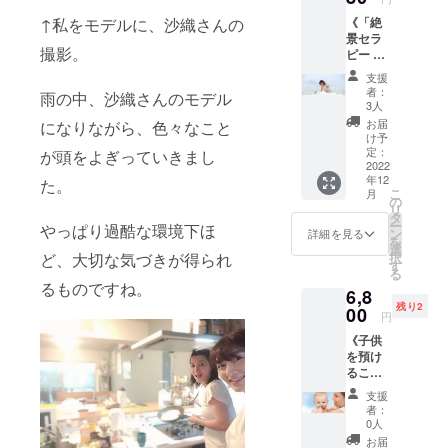
セラ
真由か
データ
場合が
《「絶
↑私をモデルに、沙織さんの
ピー
らのビ
（１
ござい
景セラ
フォト
デオ通
枚） ※
ま
撮影。
ピー デ
ムー
話 ・絶
皆さま
す。）
ジタル
ビー」
景セラ
共通の
※商用で
支援
写真
＆「撮
ピー写
動画と
者：
の写真
雨の中、沙織さんのモデル
集」を
影ロケ
真デー
3人
なりま
の複
いち早
でのメ
タ（１
す。 ※
お届
になりながら、色々なこと
製、転
くお届
イキン
枚） ※
け予
写真
売など
け／
グフォ
定：
お時間
が頭をよぎっていきまし
データ
の二次
「絶景
2022
トムー
は１０
はとっ
利用は
年12
セラ
た。
ビー」
分程度
ておき
禁止さ
こ
月
ピー
付き♪
の
を予定
の１枚
せてい
リ
フォト
》 某
タ
してい
をこち
ただき
ー
やっぱり過酷な環境下ほ
ムー
ホーム
ン
ます。
詳細を見る
ら側で
ます。
を
ビー」
ページ
選
※ビデオ
選ばせ
※groun
択
ど、大切な気づきが得られ
＆「撮
（WEB
す
機能な
ていた
dwork.c
る
影ロケ
サイ
しの通
だきま
are@g
るものですね。
6,8
でのメ
ト）に
話のみ
す。
mail.co
残り2
イキン
00
アクセ
でも対
（表示
円
mから
グフォ
スする
応可能
してい
メール
《子供
トムー
だけで
です。
る画像
をお届
を預け
ビー」
簡単に
※ビデオ
はイ
けいた
ること
付き♪
閲覧で
通話の
メージ
しま
ができ
＋ 写真
きる
日時
とな
支援
す。
ないマ
集お名
「絶景
は、い
者：
り、送
（届い
マさん
前掲載
セラ
0人
くつか
らせて
ていな
へ☆エ
》 3980
ピー デ
候補を
お届
いただ
いと思