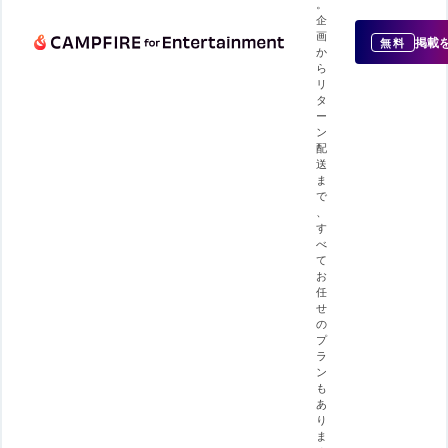
。
企
画
掲載
無料
か
ら
リ
タ
ー
ン
配
送
ま
で
、
す
べ
て
お
任
せ
の
プ
ラ
ン
も
あ
り
ま