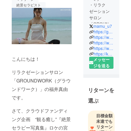
・リラク
絶景セラピスト
ゼーション
サロン
「GROUND
mamu_u7
WORK（グ
https://groundwork-care.com/
ランドワー
https://www.facebook.com/mayu.fukui.3
https://www.instagram.com/mamu.u7/
ク）」主宰
https://www.instagram.com/groundwork.care/
（大阪）
https://kogaotatsujin.com/
・絶景セラ
こんにちは！
メッセー
ピスト
ジを送る
・フリーモ
リラクゼーションサロン
デル
「GROUNDWORK（グラウ
・二児の母
ンドワーク）」の福井真由
リターンを
どうぞ宜し
です。
選ぶ
くお願い致
します。
さて、クラウドファンディ
目標金額
ング企画 “観る癒し”『絶景
未達でも
リターン
セラピー写真集』ロケの宮