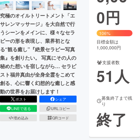
0
円
まちづくり・地域活性化
究極のオイルトリートメント「エ
サレンマッサージ」を大自然で行
CAMPFIRE for Social Good
CAMPFIRE Creation
うシーンをメインに、様々なセラ
106%
CAMPFIREふるさと納税
machi-ya
コミュニティ
ピーの形を表現し、業界初とな
目標金額は
1,000,000円
る“観る癒し”『絶景セラピー写真
集』を創りたい。 写真にその人の
支援者数
秘めた想いを宿しながら… セラピ
51
人
スト福井真由が全身全霊をこめて
創る、心に響く幻想的な癒しと感
動の世界をお届けします！
募集終了まで残
ポスト
シェア
り
LINEで送る
URLコピー
終了
埋め込み
QRコード