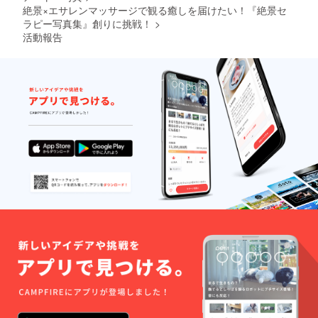
は、
ラピー
いま
（当店
絶景×エサレンマッサージで観る癒しを届けたい！『絶景セ
くださ
まの前
セージ
場所で
たセッ
「迷惑
の撮影
せ。）
の車で
い。
か後に
をひと
のみ対
ション
ラピー写真集』創りに挑戦！
>
メール
ロケ
【リ
同行す
絶景エ
つの動
応させ
料金の
フォル
活動報告
（１
ターン
る場合
サレン
画にし
ていた
みでお
ダ」を
回）に
の内
は、大
をご希
てメー
だきま
受けい
ご確認
同行し
容】 ・
阪市鶴
望され
ル送で
す。 ※
ただく
くださ
ていた
イベン
見区ま
る場
らせて
１名様
ことも
い。）
だける
ト開催
でお越
合、
いたた
のエサ
可能で
形とな
・福井
しくだ
「追
だきま
レン
す。 ※
りま
真由か
さいま
加」と
す！
マッ
お車で
す。
らのお
せ。）
いう形
▶「写
サージ
来られ
（ロケ
礼メッ
※無人島
で特別
真集制
（１０
る方：
日につ
セージ
撮影を
に、お
作協力
０分）
駐車料
きまし
（電
行う場
一人様
（セラ
がリ
無料 ※
ては、
話・ビ
合に同
１２０
ピスト
ターン
電車で
ご相談
デオ通
行する
０円＋
育成
に含ま
来られ
にのら
話・オ
際は、
コース
枠） 」
れま
る方：
せてい
リジナ
無人島
に応じ
という
す。 ※
（近
ただき
ルお礼
に渡る
たセッ
形で、
現地ま
鉄）奈
ま
動画・
チャー
ション
お名前
での自
良線
す。）
メール
ター費
料金の
を写真
らの交
「富雄
※ロケ
からお
と無人
みでお
集の最
通費は
駅」か
地・ロ
選びく
島滞在
受けい
後に掲
こちら
らタク
ケの箇
ださ
費が別
ただく
載させ
で負担
シーを
所は資
い。）
途かか
ことも
ていた
させて
手配さ
金の調
・「写
りま
可能で
だきま
いただ
せてい
達と予
真集制
す。
す。 ※
す。
きま
ただき
算に
作協力
（無人
お車で
（掲載
す。
ます。