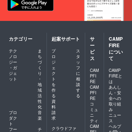
よって
（絆イ
島での
来られ
名にご
（ご自
（富雄
増減し
ベント
ロケ決
る方：
指定が
身の交
駅まで
ます。
開催
行は未
駐車料
ある場
通費・
の電車
※お届け
枠）」
定で
無料 ※
合、リ
宿泊費
賃等は
予定日
※イベン
す。）
電車で
ターン
等はご
ご負担
は２０
トは
※ご自身
来られ
申込時
自身で
くださ
２２年
2023年
のセラ
る方：
の「備
ご負担
いま
３月と
8月頃を
ピスト
（近
考欄」
くださ
せ。）
カテゴリー
起案サポート
サ
CAMP
なって
目途に
として
鉄）奈
にご記
いま
※キャン
います
行わせ
ー
FIRE
のブラ
良線
載くだ
せ。）
プ場の
が、
ていた
ンディ
テク
ま
プ
ス
ビ
につい
「富雄
さい。
※絶景エ
施設料
「２０
だく予
ングに
駅」か
記載が
サレン
ノロ
ち
ロ
タ
金もリ
ス
て
２２年
定で
活かし
らタク
ない場
マッ
ターン
ジー
づ
ジ
ッ
３月以
す。
ていた
シーを
合、お
サージ
に含ま
降のロ
・ガ
く
ェ
フ
（時期
だくた
CAM
CAMP
手配さ
申込時
を行う
れてお
ケにご
が前後
ジェ
り
ク
に
めの写
せてい
のお名
場所の
りま
PFI
FIREと
参加い
する可
真とな
ット
・
ト
相
ただき
前で掲
手配・
す。 ※
RE
は
ただけ
能性も
りま
地
を
談
ます。
載させ
施設料
そのま
る」と
ござい
CAM
あんし
す。
（富雄
ていだ
金はリ
まテン
域
作
す
いう意
ます）
（写真
PFI
ん・安
駅まで
きま
ターン
トをご
活
る
る
図とな
※お礼
集には
RE
全への
の電車
す。 な
に含ま
持参い
りま
メッ
性
資
載りま
賃等は
お、掲
れませ
コ
取り組
ただ
す。 ※
セージ
せん）
化
料
ご負担
載が不
ん。
き、サ
ミュ
み
集合・
は2022
※写真
プロ
音
請
くださ
要な場
（全額
イトに
解散場
ニ
ニュー
年12月
は、編
いま
合はそ
ご負担
ダク
楽
求
ご宿泊
所まで
にさせ
集・加
ティ
ス
せ。）
の旨を
をお願
いただ
ト
の交通
ていた
工なし
CAM
ヘルプ
※キャン
ご記入
い致し
くこと
クラウドファ
費、食
フー
チ
だきま
のJPEG
プ場の
くださ
ま
PFI
お問い
も可能