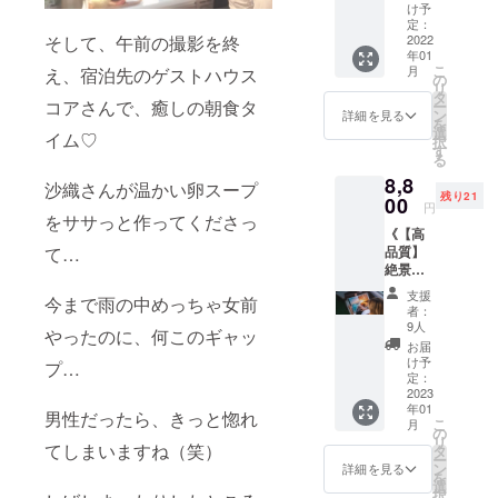
サレン
円のリ
ジタル
け予
あげさ
くデー
わる時
マッ
ターン
定：
写真
せてい
タとは
は、
サージ
2022
そして、午前の撮影を終
でお出
集」の
ただ
異なる
「迷惑
年01
中にベ
しして
URLを
き、前
場合が
メール
こ
月
え、宿泊先のゲストハウス
ビー
いる
の
メール
もって
ござい
フォル
リ
シッ
《「絶
タ
で送ら
ご相談
ま
ダ」を
コアさんで、癒しの朝食タ
ー
ターを
景セラ
ン
せてい
詳細を見る
の上決
す。）
ご確認
を
つけさ
ピー デ
選
ただき
めさせ
イム♡
※商用で
くださ
択
せてい
ジタル
す
ます！
ていた
の写真
い。）
る
ただき
写真
また、
だきま
の複
8,8
ま
集」を
特別
沙織さんが温かい卵スープ
す。
製、転
残り21
す！》
00
いち早
に・・
※LINE
円
売など
リター
をササっと作ってくださっ
くお届
・！ 今
やZoom
の二次
《【高
ンの中
け／
後イベ
等での
利用は
品質】
て…
にある
「絶景
ントな
ビデオ
禁止さ
絶景セ
「子育
セラ
どで使
通話を
せてい
ラピー
て中の
ピー
う予定
予定し
支援
ただき
今まで雨の中めっちゃ女前
写真集
お母さ
フォト
のフォ
者：
ていま
ます。
を「紙
んを笑
ムー
9人
トムー
す。 ※
※groun
やったのに、何このギャッ
のフォ
顔にし
ビー」
ビー
お届
データ
dwork.c
トブッ
たい！
＆「撮
け予
（写真
プ…
はメー
are@g
ク（直
日々格
定：
影ロケ
と音楽
ルまた
mail.co
筆サイ
2023
闘する
でのメ
を使っ
はLINE
mから
年01
ン入
ママさ
イキン
男性だったら、きっと惚れ
た写真
で送ら
メール
こ
月
り）」
んにエ
の
グフォ
スライ
せてい
をお届
リ
でいち
てしまいますね（笑）
サレン
タ
トムー
ド
ただき
けいた
ー
早くお
マッ
ン
ビー」
詳細を見る
ショー
ます。
しま
を
届け＋
サージ
選
付き♪
）も
※写真
す。
択