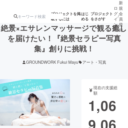
新
ロ
規
グ
会
プロジェクトを掲
はじ
プロジェクト
/
載するには
める
をさがす
イ
員
ン
登
絶景×エサレンマッサージで観る癒し
録
を届けたい！『絶景セラピー写真
集』創りに挑戦！
人気のプロ
注目のリ
注目の新着プロ
募集終了が近いプ
もうすぐ公開
ジェクト
ターン
ジェクト
ロジェクト
されます
GROUNDWORK Fukui Mayu
アート・写真
アート・写真
音楽
現在の支援総
テクノロジー・ガジェット
ゲーム・サ
額
1,06
映像・映画
書籍・雑誌
9,06
ビジネス・起業
チャレンジ