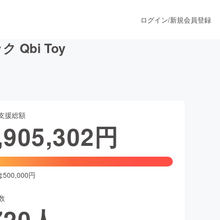
ログイン
/
新規会員登録
bi Toy
うすぐ公開されます
支援総額
プロダクト
,905,302
円
ファッション
スポーツ
00,000円
数
ア
ソーシャルグッド
720
人