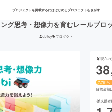
プロジェクトを掲載するには
はじめる
プロジェクトをさがす
ング思考・想像力を育むレールブロック Q
qbitoy
プロダクト
注目のリターン
注目の新着プロジェクト
募集終了が近いプロジェクト
も
現在の
音楽
舞台・パフォーマンス
38
ゲーム・サービス開発
フード・飲食店
7,781%
書籍・雑誌出版
アニメ・漫画
目標金額は5
支援者
チャレンジ
ビューティー・ヘルスケ
1,