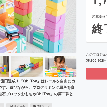
募集終
CAMPFIRE for Social Good
CAMPFIRE Creation
終
CAMPFIREふるさと納税
machi-ya
コミュニティ
このプロジェ
38,905,302
円
円達成！「Qbi Toy」はレールを自由にカ
です。遊びながら、プログラミング思考を育
ブロックおもちゃQbi Toy」の第二弾と
ピー
埋め込み
QRコード