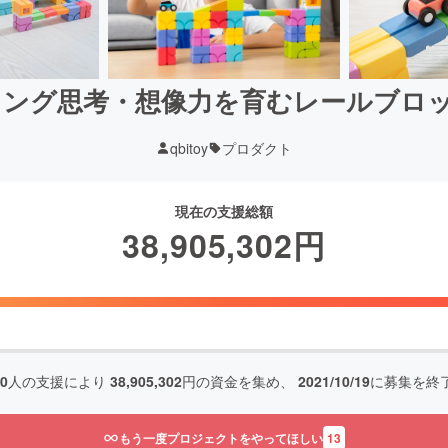
ング思考・想像力を育むレールブロック Q
qbitoy
プロダクト
現在の支援総額
38,905,302
円
20
人の支援により
38,905,302
円の資金を集め、
2021/10/19
に募集を終
もう一度プロジェクトをやってほしい
13