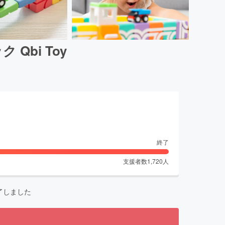
bi Toy
終了
支援者数
1,720
人
了しました