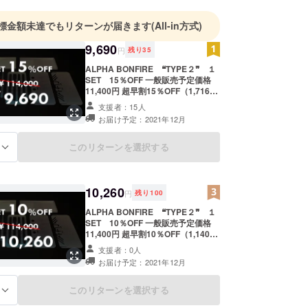
標金額未達でもリターンが届きます
(All-in方式)
9,690
円
残り
35
ALPHA BONFIRE ❝TYPE２❞ １
SET 15％OFF 一般販売予定価格
11,400円 超早割15％OFF（1,716円
引き） 税・送料込み
支援者：15人
お届け予定：2021年12月
このリターンを選択する
る
10,260
円
残り
100
ALPHA BONFIRE ❝TYPE２❞ １
SET 10％OFF 一般販売予定価格
11,400円 超早割10％OFF（1,140円
引き） 税・送料込み
支援者：0人
お届け予定：2021年12月
このリターンを選択する
る