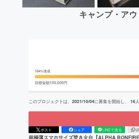
キャンプ・アウトド
164
%達成
目標金額
100,000
円
このプロジェクトは、
2021/10/04
に募集を開始し、
16
ポスト
シェア
LINEで送る
U
超極薄スマホサイズ焚き火台【ALPHA BON