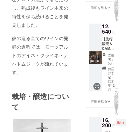
リ
Jean
プティ
タ
ay
- （税
-----------
ー
Baptist
スタ・
し、熟成後もワイン本来の
ン
Blanc
詳細を見る
込・送
-----------
を
e
ジェシ
選
2019
料込） -
-----------
択
特性を保ち続けることを発
Jessiau
オー
す
［ジャ
-----------
------ 2
る
me
ム
ン・バ
-----------
本の内
見しました。
12,
A.O.C.
リュ
プティ
-----------
容を、
Santen
540
リー一
スタ・
-----------
円
赤ワイ
ay
級畑
ジェシ
- 2本の
ンと白
彼の造る全てのワインの発
【先行
Rouge
「ラ・
オー
内容
ワイン
販売＆
2019
フォッ
ム サ
を、赤
酵の過程では、モーツアル
ご自由
CAMPF
［ジャ
セ」
ント
ワイン
に組み
IRE限定
ン・バ
産 ピ
トのアイネ・クライネ・ナ
ネー
と白ワ
支援
合わせ
送料込
プティ
ノノ
産
者：
インご
ていた
み】
スタ・
ハトムジークが流れていま
ワー
0人
シャル
自由に
だくこ
リュ
ジェシ
ル］
ドネ］
お届
組み合
とがで
す。
リー一
オー
750ml
け予
750ml
わせて
きま
級畑ワ
ム サ
定：
定価：
定価：
いただ
す。 選
イン2本
2021
ント
￥6,270
￥6,050
くこと
択項目
年12
セット
ネー
- 白ワイ
- 合計2
ができ
より、
こ
月
赤ワイ
産 ピ
の
ン
本 通
ます。
本数を
栽培・醸造につい
リ
ン
ノノ
タ
Jean
常価
選択項
お選び
ー
Jean
ワー
ン
Baptist
詳細を見る
格
目よ
くださ
を
て
Baptist
ル］
選
e
￥12,10
り、本
い。 ----
択
e
750ml
す
Jessiau
0-
数をお
-----------
る
Jessiau
定価：
me
（税
選びく
-----------
16,
me
￥6,050
A.O.C.
込・送
ださ
-----------
残り6
A.O.C.
200
- 白ワイ
Rully
料込）
円
い。 ----
---------
Rully
ン
premier
特別価
-----------
※20歳未