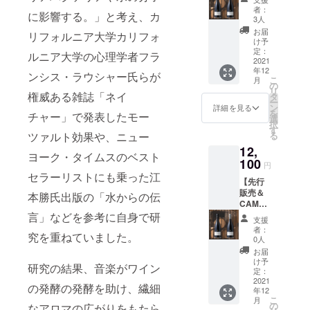
限定
ay
e
ム ブ
者：
に影響する。」と考え、カ
10%割
Rouge
Jessiau
3人
ルゴー
引＆
2019
me
ニュ
お届
リフォルニア大学カリフォ
CAMPF
［ジャ
A.O.C.
け予
産
IRE限定
ン・バ
定：
Bourgo
シャル
ルニア大学の心理学者フラ
送料込
2021
プティ
gne
ドネ］
年12
み】
スタ・
Chardo
ンシス・ラウシャー氏らが
750ml
こ
月
リュ
ジェシ
の
nnay
定価：
リ
リー一
権威ある雑誌「ネイ
オー
タ
2019
￥3,850
ー
級畑ワ
ム サ
ン
［ジャ
詳細を見る
- 1本
を
チャー」で発表したモー
イン2本
ント
選
ン・バ
合計2
択
セット
ネー
す
プティ
本 通
る
ツァルト効果や、ニュー
赤ワイ
産 ピ
スタ・
常価
12,
ン
ノノ
ジェシ
格
ヨーク・タイムスのベスト
Jean
100
ワー
オー
￥7,700
円
Baptist
ル］
ム ブ
セラーリストにも乗った江
- （税
【先行
e
750ml
ルゴー
込・送
販売＆
Jessiau
定価：
本勝氏出版の「水からの伝
ニュ
料込）
CAMPF
me
￥6,050
産
特別価
IRE限定
言」などを参考に自身で研
A.O.C.
- 白ワイ
シャル
格
支援
送料込
Rully
ン
ドネ］
者：
￥7,000
究を重ねていました。
み】サ
premier
Jean
0人
750ml
- （税
ント
cru "La
Baptist
定価：
お届
込・送
ネー産
Fosse"
e
け予
￥3,850
料込
研究の結果、音楽がワイン
ワイン2
Rouge
定：
Jessiau
- 1本
￥700-
本セッ
2021
2019
me
合計2
引き、
の発酵の発酵を助け、繊細
年12
ト 赤ワ
［ジャ
A.O.C.
本
10%off
こ
月
イン
ン・バ
の
Santen
なアロマの広がりをもたら
￥7,700
） -------