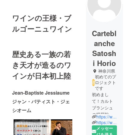
ワインの王様・ブ
ルゴーニュワイン
Cartebl
anche
Satosh
歴史ある一族の若
i Horio
き天才が造るのワ
神奈川県
インが日本初上陸
初めてのプ
ロジェクト
です
Jean-Baptiste Jessiaume
初めまし
ジャン・バティスト・ジェ
て！カルト
ブランシュ
シオーム
の堀尾聡と
https://www.facebook.com/carteblanche.yokohama
申します。
https://www.instagram.com/carteblanche_satoshihorio/tagged/
ワインを中
メッセー
心としたお
ジを送る