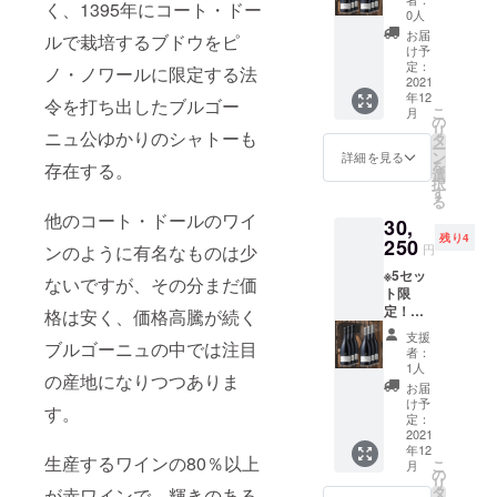
0-
り、本
く、1395年にコート・ドー
ん。
20%割
プティ
Baptist
0人
サー
（税
数をお
引＆送
スタ・
e
ニュ・
お届
込・送
ルで栽培するブドウをピ
選びく
料込
ジェシ
Jessiau
け予
モン
料込）
ださ
み】サ
オー
定：
me
ラッ
ノ・ノワールに限定する法
特別価
い。 ----
ント
2021
ム ブ
A.O.C.
シェ
格
-----------
年12
ネー産
ルゴー
令を打ち出したブルゴー
Bourgo
産
￥16,20
-----------
こ
月
ワイン6
ニュ
の
gne
シャル
0-
-----------
リ
本セッ
ニュ公ゆかりのシャトーも
産 ピ
タ
Chardo
ドネ］
（税
---------
ー
ト 赤ワ
ノノ
ン
nnay
詳細を見る
750ml
込・送
※20歳未
を
存在する。
イン
ワー
選
2019
定価：
料込
満の方
択
Jean
ル］
す
［ジャ
￥9,900
￥1,620
の飲酒
る
Baptist
750ml
ン・バ
- 1本
-引き、
は法律
他のコート・ドールのワイ
30,
e
定価：
プティ
合計2
10%off
で禁止
残り4
Jessiau
250
￥3,850
スタ・
本
円
ンのように有名なものは少
） ※20
されて
me
- 白ワイ
ジェシ
￥17,82
歳未満
いま
※5セッ
A.O.C.
ン
オー
ないですが、その分まだ価
0-
の方の
す。 20
ト限
Santen
Jean
ム ブ
（税
飲酒は
歳未満
定！
ay
格は安く、価格高騰が続く
Baptist
ルゴー
込・送
法律で
の方へ
【数量
Rouge
e
ニュ
料込）
支援
禁止さ
の酒類
限定
ブルゴーニュの中では注目
2019
Jessiau
産
者：
※20歳未
れてい
の販売
20%割
［ジャ
me
1人
シャル
満の方
ます。
は致し
の産地になりつつありま
引＆送
ン・バ
A.O.C.
ドネ］
お届
の飲酒
20歳未
ませ
料込
プティ
Bourgo
け予
750ml
は法律
満の方
す。
ん。
み】
スタ・
定：
gne
定価：
で禁止
への酒
リュ
2021
ジェシ
Chardo
￥3,850
されて
類の販
年12
リー一
オー
nnay
- 合計6
生産するワインの80％以上
いま
売は致
こ
月
級畑ワ
ム サ
の
2019
本 通常
す。 20
しませ
リ
イン6本
ント
タ
［ジャ
が赤ワインで、輝きのある
価格
歳未満