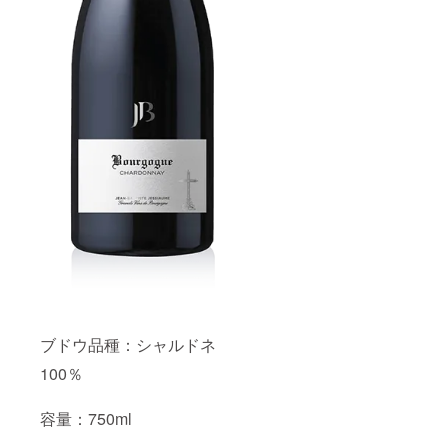
0-
（税
込・送
料込
￥3,400
-引き、
10%off
） ※20
歳未満
の方の
飲酒は
法律で
禁止さ
れてい
ます。
20歳未
満の方
への酒
類の販
売は致
しませ
ん。
ブドウ品種：シャルドネ
100％
容量：750ml