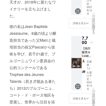
け予
天才が、2018年に新たなワ
で、皆様の
IRE限定
定：
送料込
2021
食生活の一
イナリーを立ち上げまし
年12
み】ブ
部に楽しみ
こ
月
ルゴー
た。
の
リ
を提供する
ニュ産
タ
ー
ワイン2
ン
詳細を見る
べく事業を
を
彼の名はJean Baptiste
本セッ
選
行っていま
択
ト 赤ワ
す
る
Jessiaume。8歳の頃より醸
イン
す。現在は
7,7
Jean
日本国内の
造担当であった父Marcと栽
Baptist
00
円
他の輸入業
e
培担当の叔父Pascalから技
【先行
Jessiau
者が扱うお
販売＆
me
術を学び、若干21歳で、ブ
酒を取り
CAMPF
A.O.C.
IRE限定
扱ってきま
Bourgo
ルゴーニュワイン委員会の
支援
送料込
gne
者：
したが、新
公的コンクールである
み】ブ
Pinot
1人
たに海外の
ルゴー
Noir
お届
Trophee des Jeunes
ニュ産
2019
生産者から
け予
ワイン2
［ジャ
定：
直接輸入を
Talents（若き才能ある者た
本セッ
2021
ン・バ
年12
開始いたし
ト 赤ワ
プティ
ち）2012のブルゴーニュ、
こ
月
イン
スタ・
の
ました。美
リ
Jean
ジェシ
タ
コート・ド・ボーヌ地区を
味しくコス
ー
Baptist
オー
ン
詳細を見る
を
e
受賞し、世界から注目を浴
トパフォー
ム ブ
選
択
Jessiau
ルゴー
す