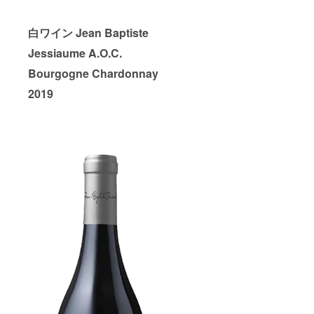
ム
す。 選
シャ
択項目
サー
より、
白ワイン Jean Baptiste
ニュ・
本数を
モン
お選び
Jessiaume A.O.C.
ラッ
くださ
シェ一
い。 ----
Bourgogne Chardonnay
級畑
-----------
「モル
2019
-----------
ジョ」
-----------
産
---------
シャル
※20歳未
ドネ］
満の方
750ml
の飲酒
定価：
は法律
￥14,30
で禁止
0- 1本
されて
合計2本
いま
通常価
す。 20
格
歳未満
￥37,40
の方へ
0-
の酒類
（税
の販売
込・送
は致し
料込）
ませ
特別価
ん。
格
￥34,00