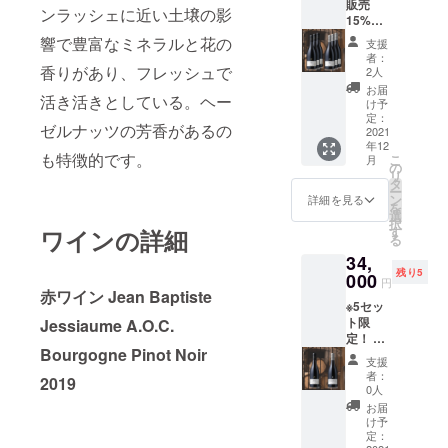
販売
2019
産 ピ
ネー
料込、
ンラッシェに近い土壌の影
ていた
15%割
［ジャ
ノノ
産
￥3,450
だくこ
引＆送
ン・バ
ワー
響で豊富なミネラルと花の
シャル
-引き、
支援
とがで
料込
プティ
ル］
ドネ］
者：
15%off
きま
み】
スタ・
香りがあり、フレッシュで
750ml
2人
750ml
） -------
す。 選
リュ
ジェシ
定価：
定価：
お届
-----------
択項目
活き活きとしている。ヘー
リー一
オー
￥6,270
け予
￥6,050
-----------
より、
級畑ワ
ム サ
定：
- 白ワイ
- 合計6
-----------
本数を
ゼルナッツの芳香があるの
イン6本
2021
ント
ン
本 通常
------ 6
お選び
年12
セット
ネー
Jean
価格
本の内
も特徴的です。
くださ
こ
月
赤ワイ
産 ピ
の
Baptist
￥36,30
容を、
い。 ----
リ
ン
ノノ
タ
e
0-
赤ワイ
-----------
ー
Jean
ワー
ン
Jessiau
詳細を見る
（税
ンと白
-----------
を
Baptist
ル］
選
me
込・送
ワイン
-----------
択
e
750ml
す
A.O.C.
ワインの詳細
料込）
ご自由
---------
る
Jessiau
定価：
Rully
特別価
に組み
※20歳未
34,
me
￥6,050
premier
格
合わせ
満の方
残り5
A.O.C.
000
- 白ワイ
cru
￥29,15
円
ていた
の飲酒
Rully
ン
赤ワイン Jean Baptiste
"Mariss
0-
だくこ
は法律
※5セッ
premier
Jean
ou"
（税
とがで
で禁止
ト限
Jessiaume A.O.C.
cru "La
Baptist
Blanc
込・送
きま
されて
定！ 目
Fosse"
e
2019
料込、
す。 選
いま
Bourgogne Pinot Noir
標金額
Rouge
Jessiau
［ジャ
￥7,150
支援
択項目
す。 20
達成記
2019
me
ン・バ
者：
-引き、
より、
2019
歳未満
念で、
［ジャ
A.O.C.
0人
プティ
20%off
本数を
の方へ
Jean
ン・バ
Santen
スタ・
お届
） -------
お選び
の酒類
Baptist
プティ
ay
け予
ジェシ
-----------
くださ
の販売
e氏より
スタ・
定：
Blanc
オー
-----------
い。 ----
は致し