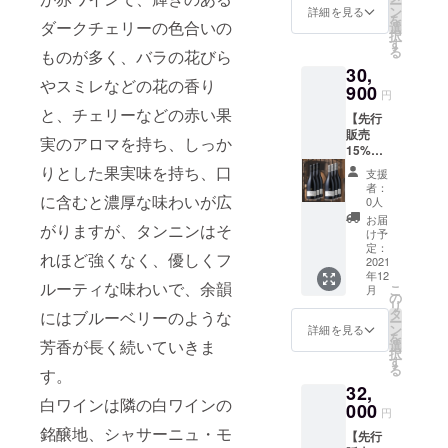
ん。
ー
セット
ネー
ン
ン・バ
詳細を見る
￥23,10
の方へ
を
赤ワイ
ダークチェリーの色合いの
産 ピ
選
プティ
0-
の酒類
択
ン
ノノ
す
スタ・
（税
の販売
る
ものが多く、バラの花びら
Jean
ワー
ジェシ
込・送
は致し
30,
Baptist
ル］
オー
料込）
ませ
やスミレなどの花の香り
e
900
750ml
ム ブ
特別価
円
ん。
Jessiau
定価：
ルゴー
格
と、チェリーなどの赤い果
【先行
me
￥6,050
ニュ
￥18,60
販売
A.O.C.
- 白ワイ
産
実のアロマを持ち、しっか
0-
15%割
Rully
ン
シャル
（税
引＆送
premier
Jean
りとした果実味を持ち、口
ドネ］
込・送
支援
料込
cru "La
Baptist
750ml
者：
料込、
み】サ
に含むと濃厚な味わいが広
Fosse"
e
0人
定価：
￥4,500
ント
Rouge
Jessiau
￥3,850
お届
-引き、
がりますが、タンニンはそ
ネー産
2019
me
け予
- 合計6
20%off
ワイン6
［ジャ
定：
A.O.C.
本 通常
） -------
れほど強くなく、優しくフ
本セッ
2021
ン・バ
Santen
価格
-----------
年12
ト 赤ワ
プティ
ay
￥23,10
-----------
ルーティな味わいで、余韻
こ
月
イン
スタ・
の
Blanc
0-
-----------
リ
Jean
ジェシ
タ
2019
にはブルーベリーのような
（税
------ 6
ー
Baptist
オー
ン
［ジャ
詳細を見る
込・送
本の内
を
e
ム
芳香が長く続いていきま
選
ン・バ
料込）
容を、
択
Jessiau
リュ
す
プティ
特別価
赤ワイ
る
す。
me
リー一
スタ・
格
ンと白
32,
A.O.C.
級畑
ジェシ
￥19,65
ワイン
白ワインは隣の白ワインの
Santen
000
「ラ・
オー
0-
円
ご自由
ay
フォッ
ム サ
（税
に組み
銘醸地、シャサーニュ・モ
【先行
Rouge
セ」
ント
込・送
合わせ