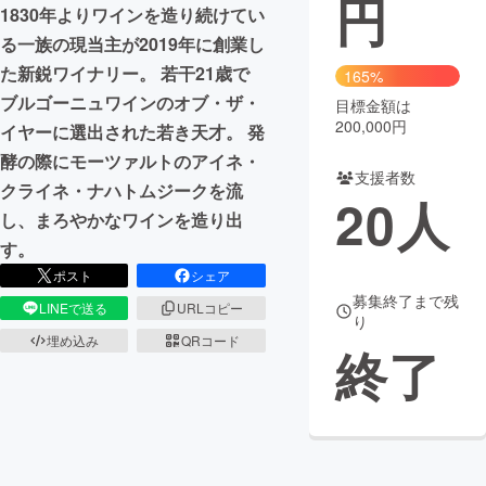
円
1830年よりワインを造り続けてい
まちづくり・地域活性化
る一族の現当主が2019年に創業し
た新鋭ワイナリー。 若干21歳で
165%
ブルゴーニュワインのオブ・ザ・
目標金額は
CAMPFIRE for Social Good
CAMPFIRE Creation
200,000円
イヤーに選出された若き天才。 発
CAMPFIREふるさと納税
machi-ya
コミュニティ
酵の際にモーツァルトのアイネ・
支援者数
クライネ・ナハトムジークを流
20
人
し、まろやかなワインを造り出
す。
ポスト
シェア
募集終了まで残
LINEで送る
URLコピー
り
埋め込み
QRコード
終了