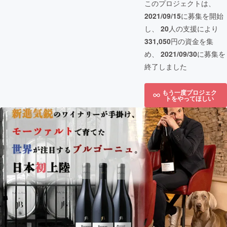
このプロジェクトは、
2021/09/15
に募集を開始
し、
20
人の支援により
331,050
円の資金を集
め、
2021/09/30
に募集を
終了しました
もう一度プロジェク
トをやってほしい