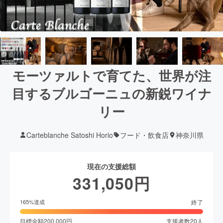
モーツァルトで育てた、世界が注
目するブルゴーニュの新鋭ワイナ
リー
Carteblanche Satoshi Horio
フード・飲食店
神奈川県
現在の支援総額
331,050
円
終了
165
%達成
目標金額
200,000
円
支援者数
20
人