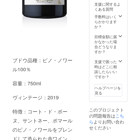
Corton
ou"
（税
-引き、
は法律
支援に関するよ
Grand
Blanc
込・送
20%off
で禁止
くある質問
Cru
2019
料込、
） -------
されて
"les
［ジャ
手数料はいく
￥5,400
-----------
いま
Grande
ン・バ
らかかります
-引き、
-----------
す。 20
s
プティ
か？
15%off
-----------
歳未満
Loliere
スタ・
） -------
------ 6
の方へ
s"
ジェシ
目標金額に届
-----------
本の内
の酒類
Rouge
オー
かなかった場
-----------
容を、
の販売
2019
ム
合どうなりま
-----------
赤ワイ
は致し
［ジャ
リュ
すか？
------ 6
ンと白
ませ
ン・バ
リー一
本の内
ワイン
ん。
ブドウ品種：ピノ・ノワー
プティ
級畑
支援で困った
容を、
ご自由
スタ・
「マリ
時はどこに相
赤ワイ
に組み
ル100％
ジェシ
ソー」
談したらいい
ンと白
合わせ
オー
産
ですか？
ワイン
ていた
ム コ
シャル
ご自由
だくこ
容量：750ml
ルトン
ドネ］
に組み
とがで
ヘルプページを
特級畑
750ml
合わせ
きま
見る
「グラ
定価：
ヴィンテージ：2019
ていた
す。 選
ンデ・
￥6,270
だくこ
択項目
ロリ
- 合計6
とがで
より、
このプロジェクト
エー
特徴：コート・ド・ボー
本 通常
きま
本数を
の問題報告は
こち
ル」
価格
す。 選
お選び
ヌ、サントネー、ポマール
産 ピ
ら
よりお問い合わ
￥37,62
択項目
くださ
ノノ
0-
より、
せください
い。 ----
のピノ・ノワールをブレン
ワー
（税
本数を
-----------
ル］
込・送
お選び
-----------
ドして造られた赤ワイン。