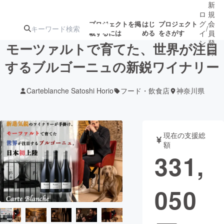
新
ロ
規
グ
会
プロジェクトを掲
はじ
プロジェクト
/
載するには
める
をさがす
イ
員
ン
登
モーツァルトで育てた、世界が注目
録
するブルゴーニュの新鋭ワイナリー
人気のプロ
注目のリ
注目の新着プロ
募集終了が近いプ
もうすぐ公開
Carteblanche Satoshi Horio
フード・飲食店
神奈川県
ジェクト
ターン
ジェクト
ロジェクト
されます
アート・写真
音楽
現在の支援総
額
331,
テクノロジー・ガジェット
ゲーム・サ
050
映像・映画
書籍・雑誌
ビジネス・起業
チャレンジ