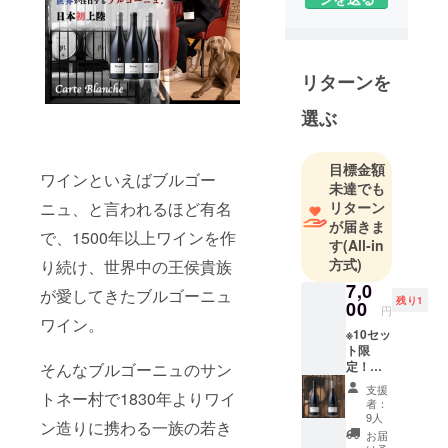
酒の定期購
買をメイン
に、世界中
リターンを
の様々なお
酒を取り
選ぶ
扱っていま
す。今まで
目標金額
お酒の輸入
ワインといえばブルゴー
未達でも
卸会社で10
リターン
ニュ、と言われるほど有名
年勤め、
が届きま
で、1500年以上ワインを作
5000種類以
す
(All-in
上のお酒を
方式)
り続け、世界中の王侯貴族
試してきま
7,0
が愛してきたブルゴーニュ
残り1
した。まだ
00
円
ワイン。
世に知られ
※10セッ
ていない、
ト限
定！
そんなブルゴーニュのサン
生産者の熱
【数量
支援
い思いがこ
トネー村で1830年よりワイ
限定
者：
10%割
もった美味
9人
ン造りに携わる一族の若き
引＆
お届
しいお酒
CAMPF