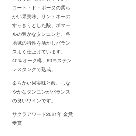
750ml
料込）
くださ
-----------
定価：
特別価
い。 ----
コート・ド・ボーヌの柔ら
---------
￥23,10
格
-----------
※20歳未
0- 1本
かい果実味、サントネーの
￥32,00
-----------
満の方
白ワイ
0-
-----------
の飲酒
すっきりとした酸、ポマー
ン
（税
---------
は法律
Jean
込・送
※20歳未
で禁止
ルの豊かなタンニンと、各
Baptist
料込、
満の方
されて
e
￥5,620
の飲酒
いま
地域の特性を活かしバラン
Jessiau
-引き、
は法律
す。 20
me
15%off
で禁止
スよく仕上げています。
歳未満
A.O.C.
） -------
されて
の方へ
Chassa
-----------
40％オーク樽、60％ステン
いま
の酒類
gne-
-----------
す。 20
の販売
レスタンクで熟成。
Montra
-----------
歳未満
は致し
chet
------ 6
の方へ
ませ
premier
本の内
の酒類
ん。
柔らかい果実味と酸、しな
cru
容を、
の販売
"Morge
赤ワイ
は致し
やかなタンニンがバランス
ot"
ンと白
ませ
Blanc
ワイン
ん。
の良いワインです。
2019
ご自由
［ジャ
に組み
ン・バ
合わせ
サクラアワード2021年 金賞
プティ
ていた
スタ・
受賞
だくこ
ジェシ
とがで
オー
きま