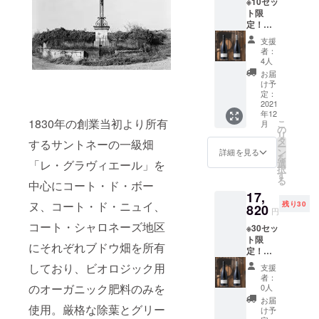
※10セッ
premier
Jean
cru
格
-----------
満の方
ト限
cru "La
Baptist
"Mariss
￥11,00
-----------
の飲酒
定！
Fosse"
e
ou"
0-
---------
は法律
【数量
Rouge
Jessiau
Blanc
（税
支援
※20歳未
で禁止
限定
2019
me
2019
者：
込・送
満の方
されて
10%割
［ジャ
A.O.C.
4人
［ジャ
料込
の飲酒
いま
引＆
ン・バ
Santen
ン・バ
お届
￥1,100
は法律
す。 20
CAMPF
プティ
ay
け予
プティ
-引き、
で禁止
歳未満
IRE限定
スタ・
定：
Blanc
スタ・
10%off
されて
の方へ
送料込
2021
ジェシ
2019
ジェシ
） -------
いま
の酒類
年12
み】銘
オー
［ジャ
オー
-----------
1830年の創業当初より所有
す。 20
こ
の販売
月
醸ワイ
ム
の
ン・バ
ム
-----------
歳未満
リ
は致し
ン村名
リュ
タ
プティ
リュ
するサントネーの一級畑
-----------
の方へ
ー
ませ
産 赤
リー一
ン
スタ・
詳細を見る
リー一
------ 2
の酒類
を
ん。
＆白ワ
級畑
選
「レ・グラヴィエール」を
ジェシ
級畑
本の内
の販売
択
イン2本
「ラ・
す
オー
「マリ
容を、
は致し
る
セット
中心にコート・ド・ボー
フォッ
ム サ
ソー」
赤ワイ
ませ
17,
赤ワイ
セ」
ント
産
ンと白
ん。
ヌ、コート・ド・ニュイ、
残り30
ン
820
産 ピ
ネー
シャル
円
ワイン
Jean
ノノ
産
ドネ］
ご自由
コート・シャロネーズ地区
※30セッ
Baptist
ワー
シャル
750ml
に組み
ト限
e
ル］
ドネ］
定価：
にそれぞれブドウ畑を所有
合わせ
定！
Jessiau
750ml
750ml
￥6,270
ていた
【先行
me
定価：
定価：
しており、ビオロジック用
- 合計2
支援
だくこ
販売＆
A.O.C.
￥6,270
￥6,050
者：
本 通
とがで
CAMPF
Volnay
のオーガニック肥料のみを
- 白ワイ
0人
- 合計2
常価
きま
IRE限定
Rouge
ン
本
お届
格
す。 選
送料込
使用。厳格な除葉とグリー
2019
Jean
け予
￥12,10
￥12,54
択項目
み】銘