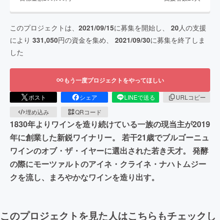
このプロジェクトは、
2021/09/15
に募集を開始し、
20
人の支援
により
331,050
円の資金を集め、
2021/09/30
に募集を終了しま
した
もう一度プロジェクトをやってほしい
ポスト
シェア
LINEで送る
URLコピー
埋め込み
QRコード
1830年よりワインを造り続けている一族の現当主が2019
年に創業した新鋭ワイナリー。 若干21歳でブルゴーニュ
ワインのオブ・ザ・イヤーに選出された若き天才。 発酵
の際にモーツァルトのアイネ・クライネ・ナハトムジー
クを流し、まろやかなワインを造り出す。
このプロジェクトを見た人はこちらもチェックし