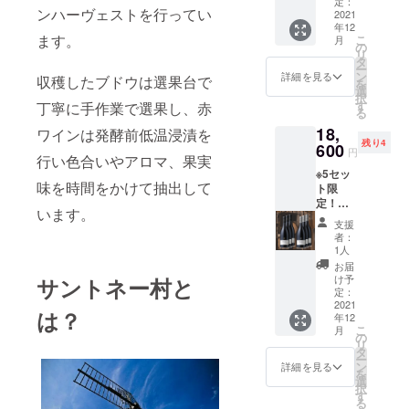
［ジャ
定：
Baptist
0-
0-
より、
ンハーヴェストを行ってい
醸ワイ
2021
ン・バ
e
（税
（税
本数を
年12
ン村名
プティ
Jessiau
込・送
込・送
お選び
ます。
こ
月
産 赤
スタ・
の
me
料込） -
料込）
くださ
リ
＆白ワ
ジェシ
タ
A.O.C.
-----------
特別価
い。 ----
ー
イン2本
オー
ン
Rully
詳細を見る
-----------
収穫したブドウは選果台で
格
-----------
を
セット
ム
選
premier
-----------
￥11,40
-----------
択
赤ワイ
ヴォル
す
cru
丁寧に手作業で選果し、赤
-----------
0-
-----------
る
ン
ネイ
"Mariss
- 2本の
（税
---------
18,
Jean
ワインは発酵前低温浸漬を
産 ピ
ou"
内容
込・送
※20歳未
残り4
Baptist
600
ノノ
Blanc
を、赤
円
料込
満の方
行い色合いやアロマ、果実
e
ワー
2019
ワイン
￥1,140
の飲酒
※5セッ
Jessiau
ル］
［ジャ
と白ワ
-引き、
は法律
味を時間をかけて抽出して
ト限
me
750ml
ン・バ
インご
10%off
で禁止
定！
A.O.C.
定価：
プティ
自由に
） -------
います。
されて
【数量
Volnay
￥7,920
スタ・
組み合
支援
-----------
いま
限定
Rouge
- 1本
ジェシ
者：
わせて
-----------
す。 20
20%割
2019
白ワイ
1人
オー
いただ
-----------
歳未満
引＆送
［ジャ
ン
ム
お届
くこと
------ 2
の方へ
料込
ン・バ
Jean
け予
サントネー村と
リュ
ができ
本の内
の酒類
み】ブ
プティ
定：
Baptist
リー一
ます。
容を、
の販売
ルゴー
2021
スタ・
e
級畑
選択項
は？
赤ワイ
は致し
年12
ニュ産
ジェシ
Jessiau
「マリ
目よ
ンと白
こ
ませ
月
ワイン6
オー
の
me
ソー」
り、本
ワイン
リ
ん。
本セッ
ム
タ
A.O.C.
産
数をお
ご自由
ー
ト 赤ワ
ヴォル
ン
Chassa
詳細を見る
シャル
選びく
に組み
を
イン
ネイ
選
gne-
ドネ］
ださ
合わせ
択
Jean
産 ピ
す
Montra
750ml
い。 ----
ていた
る
Baptist
ノノ