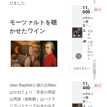
マンスの高
る
びました。
me
ニュ
い、生産者
11,
A.O.C.
産 ピ
残り7
Bourgo
000
ノノ
の手間暇と
円
gne
ワー
情熱がこ
※10セッ
Pinot
ル］
モーツァルトを聴
ト限
もったお酒
Noir
750ml
定！
2019
定価：
を皆様に広
かせたワイン
【数量
［ジャ
￥3,850
支援
められるよ
限定
ン・バ
- 1本
者：
10%割
プティ
うご支援い
白ワイ
3人
引＆
スタ・
ン
お届
ただければ
CAMPF
ジェシ
Jean
け予
幸いです。
IRE限定
オー
定：
Baptist
送料込
2021
ム ブ
e
年12
み】サ
ルゴー
Jessiau
こ
月
ント
ニュ
の
me
リ
ネー産
産 ピ
タ
A.O.C.
ー
ワイン2
ノノ
ン
Bourgo
詳細を見る
を
本セッ
ワー
選
gne
択
ト 赤ワ
ル］
す
Chardo
る
イン
750ml
nnay
11,
Jean
定価：
2019
Jean Baptisteと彼の父Marc
残り7
Baptist
400
￥3,850
［ジャ
円
e
- 1本
ン・バ
はかねてより「音楽の周波
※10セッ
Jessiau
白ワイ
プティ
ト限
me
は周波（振動数）はバクテ
ン
スタ・
定！
A.O.C.
Jean
ジェシ
【数量
リアバクテリアや水の分子
Santen
Baptist
オー
支援