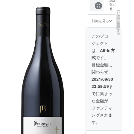
特別に5
2021
ジェシ
2019
ム
-----------
-----------
ませ
年12
本ずつ
オー
［ジャ
リュ
------ 6
-----------
こ
ん。
月
分けて
ム
の
ン・バ
リー一
本の内
-----------
リ
いただ
リュ
タ
プティ
級畑
容を、
---------
ー
きまし
リー一
ン
スタ・
詳細を見る
「マリ
赤ワイ
※20歳未
を
た！
級畑
選
ジェシ
ソー」
ンと白
満の方
択
【数量
「ラ・
す
オー
産
ワイン
の飲酒
る
限定
フォッ
ム サ
このプロ
シャル
ご自由
は法律
10％割
セ」
ント
ドネ］
に組み
で禁止
ジェクト
引＆
産 ピ
ネー
750ml
合わせ
されて
CAMPF
ノノ
産
は、
All-In方
定価：
ていた
いま
IRE限定
ワー
シャル
￥6,270
だくこ
す。 20
式
です。
送料込
ル］
ドネ］
- 合計6
とがで
歳未満
み】銘
750ml
750ml
目標金額に
本 通常
きま
の方へ
醸特級
定価：
定価：
価格
す。 選
の酒類
関わらず、
赤ワイ
￥6,270
￥6,050
￥37,62
択項目
の販売
ン＆一
- 白ワイ
- 合計6
2021/09/30
0-
より、
は致し
級白ワ
ン
本 通常
（税
本数を
ませ
23:59:59
ま
イン2本
Jean
価格
込・送
お選び
ん。
セット
Baptist
￥36,30
でに集まっ
料込）
くださ
赤ワイ
e
0-
特別価
い。 ----
た金額が
ン
Jessiau
（税
格
-----------
Jean
me
込・送
ファンディ
￥30,25
-----------
Baptist
A.O.C.
料込）
0-
-----------
ングされま
e
Rully
特別価
（税
---------
Jessiau
premier
格
す。
込・送
※20歳未
me
cru
￥30,90
料込、
満の方
A.O.C.
"Mariss
0-
￥7,370
の飲酒