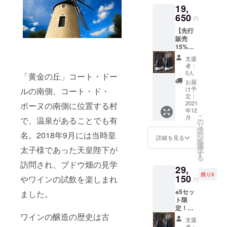
chet
定価：
-----------
だくこ
19,
e
ワー
Blanc
￥6,270
-----------
とがで
Jessiau
650
ル］
2019
- 合計2
円
-----------
きま
me
750ml
［ジャ
本
---------
す。 選
【先行
A.O.C.
定価：
ン・バ
￥12,54
※20歳未
択項目
販売
Bourgo
￥7,920
プティ
0-
満の方
より、
15%割
gne
- 1本
スタ・
（税
の飲酒
本数を
引＆送
Pinot
白ワイ
ジェシ
込・送
支援
は法律
お選び
料込
Noir
ン
オー
者：
料込） -
で禁止
くださ
み】ブ
2019
Jean
0人
ム
-----------
「黄金の丘」コート・ドー
されて
い。 ----
ルゴー
［ジャ
Baptist
シャ
お届
-----------
いま
-----------
ニュ産
ン・バ
e
け予
ルの南側、コート・ド・
サー
-----------
す。 20
-----------
ワイン6
プティ
定：
Jessiau
ニュ・
-----------
歳未満
-----------
本セッ
2021
スタ・
ボーヌの南側に位置する村
me
モン
- 2本の
の方へ
---------
年12
ト 赤ワ
ジェシ
A.O.C.
ラッ
内容
の酒類
こ
※20歳未
月
で、温泉があることでも有
イン
オー
の
Chassa
シェ
を、赤
の販売
リ
満の方
Jean
ム ブ
タ
gne-
産
ワイン
は致し
ー
の飲酒
名。2018年9月には当時皇
Baptist
ルゴー
ン
Montra
詳細を見る
シャル
と白ワ
ませ
を
は法律
e
ニュ
選
chet
ドネ］
インご
太子様であった天皇陛下が
ん。
択
で禁止
Jessiau
産 ピ
す
Blanc
750ml
自由に
る
されて
me
ノノ
2019
定価：
訪問され、ブドウ畑の見学
組み合
いま
29,
A.O.C.
ワー
［ジャ
￥9,900
わせて
す。 20
残り5
Bourgo
150
ル］
やワインの試飲を楽しまれ
ン・バ
- 1本
円
いただ
歳未満
gne
750ml
プティ
合計2
くこと
の方へ
※5セッ
Pinot
ました。
定価：
スタ・
本 通
ができ
の酒類
ト限
Noir
￥3,850
ジェシ
常価
ます。
の販売
定！
2019
- 白ワイ
オー
格
選択項
は致し
ワインの醸造の歴史は古
【数量
［ジャ
ン
ム
￥17,82
支援
目よ
ませ
限定
ン・バ
Jean
シャ
者：