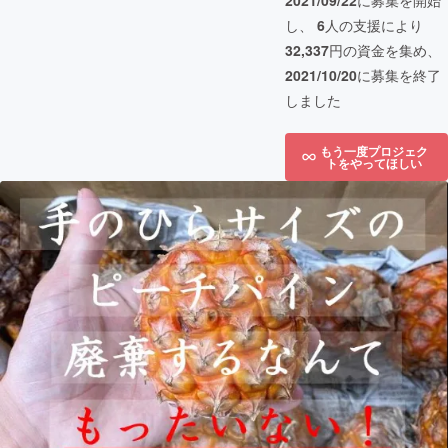
2021/09/22
に募集を開始
し、
6
人の支援により
32,337
円の資金を集め、
2021/10/20
に募集を終了
しました
もう一度プロジェク
トをやってほしい