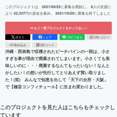
このプロジェクトは、
2021/09/22
に募集を開始し、
6
人の支援に
より
32,337
円の資金を集め、
2021/10/20
に募集を終了しました
もう一度プロジェクトをやってほしい
ポスト
シェア
LINEで送る
URLコピー
埋め込み
QRコード
沖縄・西表島で収穫されたピーチパインの一部は、小さ
すぎる事が理由で廃棄されてしまいます。小さくても美
味しいのに・・・廃棄するなんてもったいない！なんと
かしたい！の想いが先行してとりあえず買い取りまし
た！(笑) みんなで知恵を出して「天下の台所・大阪」
で【極旨コンフィチュール】に生まれ変わりました。
このプロジェクトを見た人はこちらもチェックし
ています