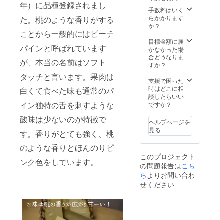
年）に品種登録されまし
手数料はいく
らかかります
た。桃のような香りがする
か？
ことから一般的にはピーチ
目標金額に届
パインと呼ばれています
かなかった場
合どうなりま
が、本当の名前はソフト
すか？
タッチと言います。果肉は
支援で困った
時はどこに相
白くて食べた味も通常のパ
談したらいい
イン独特の舌を刺すような
ですか？
酸味は少ないのが特徴で
ヘルプページを
見る
す。香りがとても強く、桃
のような香りとほんのりピ
このプロジェクト
ンク色をしています。
の問題報告は
こち
ら
よりお問い合わ
せください