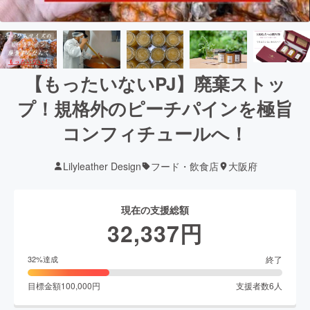
【もったいないPJ】廃棄ストッ
プ！規格外のピーチパインを極旨
コンフィチュールへ！
Lilyleather Design
フード・飲食店
大阪府
現在の支援総額
32,337
円
終了
32
%達成
目標金額
100,000
円
支援者数
6
人