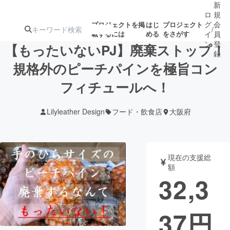
新
ロ
規
グ
会
プロジェクトを掲
はじ
プロジェクト
/
載するには
める
をさがす
イ
員
ン
登
【もったいないPJ】廃棄ストップ！
録
規格外のピーチパインを極旨コン
フィチュールへ！
人気のプロ
注目のリ
注目の新着プロ
募集終了が近いプ
もうすぐ公開
ジェクト
ターン
ジェクト
ロジェクト
されます
Lilyleather Design
フード・飲食店
大阪府
アート・写真
音楽
現在の支援総
テクノロジー・ガジェット
ゲーム・サ
額
32,3
映像・映画
書籍・雑誌
37
円
ビジネス・起業
チャレンジ