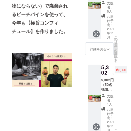
定）
￥4,950
支援
物にならない）で廃棄され
セット
円（税
者：
内容 ・
込み）
0人
るピーチパインを使って、
3個入り
の
お届
1セット
15%OF
け予
今年も【極旨コンフィ
（コン
F＋送料
定：
フィ
2021
全国一
チュール】を作りました。
年11
チュー
律
こ
月
ル・フ
￥600
の
リ
ロマー
内容量
タ
ー
ジュ・
110g/個
ン
詳細を見る
を
チョコ
賞味期
選
択
各1個）
限
す
る
・本革
2022/07
5,3
コース
残り49
ター2個
02
円
・ソー
5,302円
スレシ
（50名
ピ 通常
様限
価格
定）
￥4,950
支援
セット
円（税
者：
内容 ・
込み）
1人
3個入り
の
お届
1セット
10%OF
け予
（コン
F＋送料
定：
フィ
2021
全国一
年11
チュー
律
こ
月