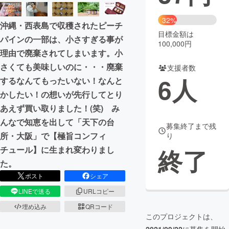
まちづくり・地域活性化
32%
沖縄・西表島で収穫されたピーチ
目標金額は
パインの一部は、小さすぎる事が
100,000円
CAMPFIRE for Social Good
CAMPFIRE Creation
理由で廃棄されてしまいます。小
CAMPFIREふるさと納税
machi-ya
コミュニティ
さくても美味しいのに・・・廃棄
支援者数
6
人
するなんてもったいない！なんと
かしたい！の想いが先行してとり
あえず買い取りました！(笑) み
んなで知恵を出して「天下の台
募集終了まで残
所・大阪」で【極旨コンフィ
り
終了
チュール】に生まれ変わりまし
た。
ポスト
シェア
LINEで送る
URLコピー
埋め込み
QRコード
このプロジェクトは、