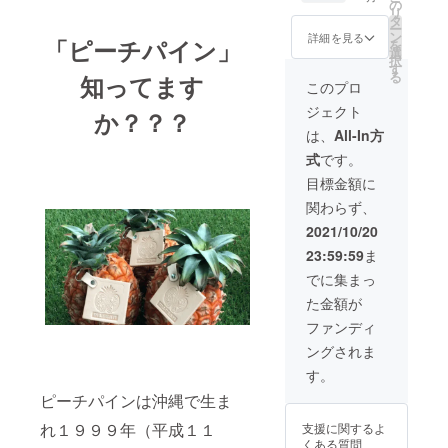
ル・フ
￥600
の
リ
ロマー
内容量
タ
ー
ジュ・
110g /
ン
詳細を見る
「ピーチパイン」
を
チョコ
個 賞味
選
択
各1個）
期限
す
る
知ってます
・本革
2022/07
このプロ
コース
ジェクト
ター2個
か？？？
・ソー
は、
All-In方
スレシ
式
です。
ピ 通常
価格
目標金額に
￥4,950
関わらず、
円（税
込み）
2021/10/20
の
23:59:59
ま
5%OFF
＋送料
でに集まっ
全国一
た金額が
律
￥600
ファンディ
内容量
ングされま
110g /
個 賞味
す。
期限
ピーチパインは沖縄で生ま
2022/07
れ１９９９年（平成１１
支援に関するよ
くある質問