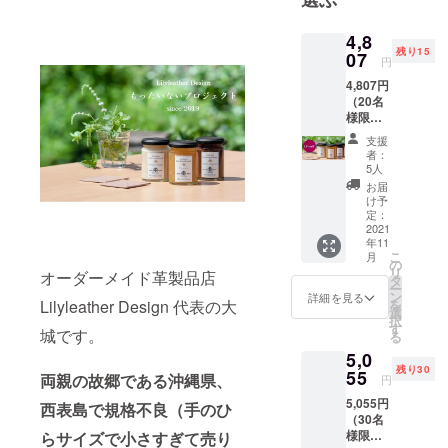
4,8
残り15
07
円
4,807円
（20名
様限
定）
支援
セット
者：
内容 ・
5人
3個入り
お届
1セット
け予
（コン
定：
フィ
2021
年11
チュー
こ
月
ル・フ
の
リ
オーダーメイド革製品店
ロマー
タ
ー
ジュ・
ン
詳細を見る
Lilyleather Design 代表の大
を
チョコ
選
択
各1個）
す
城です。
る
・本革
5,0
コース
残り30
ター2個
55
両親の故郷である沖縄県、
円
・ソー
5,055円
スレシ
西表島で規格不良（手のひ
（30名
ピ 通常
様限
らサイズで小さすぎて売り
価格