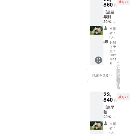
コロナ禍前
残り20
860
円
に取り扱っ
【超超
ていたアウ
早割
トドア用品
30％OF
F】 ＜
の工場と
支援
特典＞
者：
ファクト
特典1：
0人
クラウ
リーブラン
お届
ドファ
け予
ドである
ンディ
定：
「探険者」
ング割
2021
年11
引・
の日本総代
こ
月
30%OF
の
理店契約に
リ
Fの
タ
ー
成功し、ア
20,860
ン
詳細を見る
を
円(一般
選
ウトドアラ
択
販売価
す
イフでの癒
る
格
23,
29,800
しを提供で
残り20
円) 特典
840
きるように
円
2：税・
なりまし
【超早
送料込
割
み 商品
た。「探険
20％OF
名：ワ
者」は基本
F】 ＜
ンポー
支援
特典＞
的には工場
ルテン
者：
特典1：
ト 収容
0人
ですので、