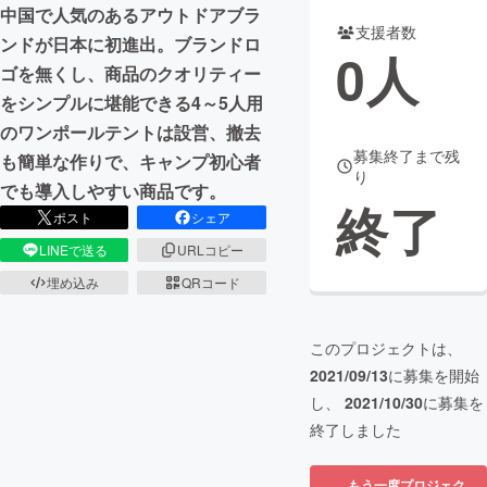
中国で人気のあるアウトドアブラ
支援者数
まちづくり・地域活性化
ンドが日本に初進出。ブランドロ
0
人
ゴを無くし、商品のクオリティー
をシンプルに堪能できる4～5人用
CAMPFIRE for Social Good
CAMPFIRE Creation
のワンポールテントは設営、撤去
CAMPFIREふるさと納税
machi-ya
コミュニティ
募集終了まで残
も簡単な作りで、キャンプ初心者
り
でも導入しやすい商品です。
終了
ポスト
シェア
LINEで送る
URLコピー
埋め込み
QRコード
このプロジェクトは、
2021/09/13
に募集を開始
し、
2021/10/30
に募集を
終了しました
もう一度プロジェク