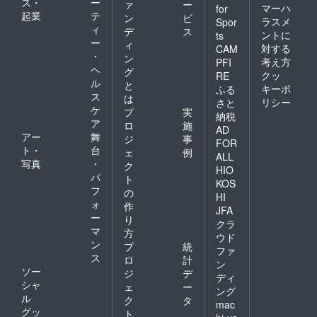
ス・
ー
ァ
ー
マーハ
for
起業
テ
ン
ビ
ラスメ
Spor
ィ
デ
ス
ントに
ts
ー
ィ
対する
CAM
・
ン
考え方
PFI
ヘ
グ
クッ
RE
ル
と
キーポ
ふる
ス
は
リシー
さと
ケ
プ
実
納税
ア
ロ
施
AD
アー
舞
ジ
事
FOR
ト・
台
ェ
例
ALL
写真
・
ク
HIO
パ
ト
KOS
フ
の
HI
ォ
作
JFA
ー
り
クラ
マ
方
ウド
ン
プ
統
ファ
ス
ロ
計
ン
ソー
ジ
デ
ディ
シャ
ェ
ー
ング
ル
ク
タ
mac
グッ
ト