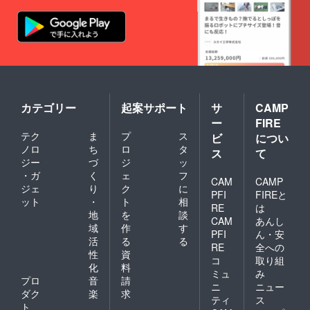
カテゴリー
起案サポート
サ
CAMP
ー
FIRE
テク
ま
プ
ス
ビ
につい
ノロ
ち
ロ
タ
ス
て
ジー
づ
ジ
ッ
・ガ
く
ェ
フ
CAM
CAMP
ジェ
り
ク
に
PFI
FIREと
ット
・
ト
相
RE
は
地
を
談
CAM
あんし
域
作
す
PFI
ん・安
活
る
る
RE
全への
性
資
コ
取り組
化
料
ミュ
み
プロ
音
請
ニ
ニュー
ダク
楽
求
ティ
ス
ト