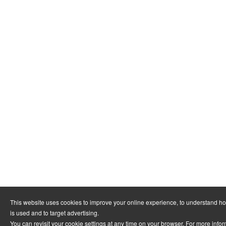
This website uses cookies to improve your online experience, to understand h
is used and to target advertising.
You can revisit your cookie settings at any time on your browser. For more info