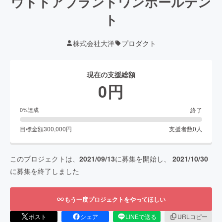
ウトドアブランドワンポールテン
ト
株式会社大洋
プロダクト
現在の支援総額
0
円
終了
0
%達成
目標金額
300,000
円
支援者数
0
人
このプロジェクトは、
2021/09/13
に募集を開始し、
2021/10/30
に募集を終了しました
もう一度プロジェクトをやってほしい
ポスト
シェア
LINEで送る
URLコピー