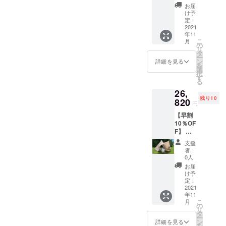
クラウ
人数：4
お届
商品開発力
ドファ
～5名
け予
ンディ
サイ
定：
があり、新
ング割
2021
ズ：約
たに開発し
年11
引・
380×32
こ
月
た商品をご
20%OF
5×245
の
リ
Fの
㎝ 重
タ
案内してゆ
ー
23,840
量：約
ン
詳細を見る
きます。
を
円(一般
8.08㎏
選
択
販売価
たくさんの
素材：
す
る
格
ポリエ
アウトドア
26,
29,800
ステ
未経験者、
残り10
円) 特典
820
ル、ポ
円
2：税・
リプロ
初心者の方
【早割
送料込
ピレン
たちに、手
10％OF
み 商品
カ
F】 ＜
軽、気軽に
名：ワ
ラー：
特典＞
ンポー
サンド
楽しんでも
支援
特典1：
ルテン
ベー
者：
らい、安価
クラウ
ト 収容
ジュ
0人
ドファ
人数：4
で高品質な
お届
ンディ
～5名
け予
商品を提供
ング割
サイ
定：
し、コロナ
引・
2021
ズ：約
年11
10%OF
380×32
禍でも笑っ
こ
月
Fの
5×245
の
て過ごせる
リ
26,820
㎝ 重
タ
ー
円(一般
世の中の一
量：約
ン
詳細を見る
を