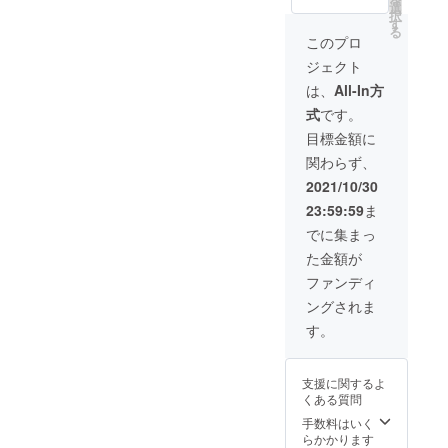
販売価
8.08㎏
選
翼を担いた
択
格
素材：
す
る
いと考えて
29,800
ポリエ
このプロ
円) 特典
ステ
います。
ジェクト
2：税・
ル、ポ
ご質問があ
送料込
リプロ
は、
All-In方
ればお気軽
み 商品
ピレン
式
です。
名：ワ
カ
にお問い合
ンポー
ラー：
目標金額に
わせくださ
ルテン
サンド
関わらず、
ト 収容
い。
ベー
人数：4
ジュ
2021/10/30
よろしくお
～5名
願いいたし
23:59:59
ま
サイ
ズ：約
ます。
でに集まっ
380×32
た金額が
5×245
㎝ 重
ファンディ
量：約
ングされま
8.08㎏
素材：
す。
ポリエ
ステ
ル、ポ
支援に関するよ
リプロ
くある質問
ピレン
カ
手数料はいく
ラー：
らかかります