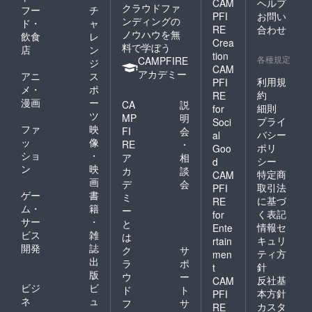
CAM
ヘルプ
クラウドファ
フー
チ
PFI
お問い
ンディングの
ド・
ャ
RE
合わせ
ノウハウを無
飲食
レ
Crea
料で学ぼう
店
ン
tion
各種規定
CAMPFIRE
ジ
CAM
アカデミー
アニ
ス
利用規
PFI
メ・
ポ
約
RE
漫画
ー
CA
説
細則
for
ツ
MP
明
プライ
Soci
ファ
映
FI
会
バシー
al
ッ
像
RE
・
ポリ
Goo
ショ
・
ア
相
シー
d
ン
映
カ
談
特定商
CAM
画
デ
会
取引法
PFI
ゲー
書
ミ
に基づ
RE
ム・
籍
ー
く表記
for
サー
・
と
情報セ
Ente
ビス
雑
は
キュリ
rtain
開発
誌
ク
サ
ティ方
men
出
ラ
ポ
針
t
版
ウ
ー
反社基
CAM
ビジ
ビ
ド
ト
本方針
PFI
ネ
ュ
フ
サ
カスタ
RE