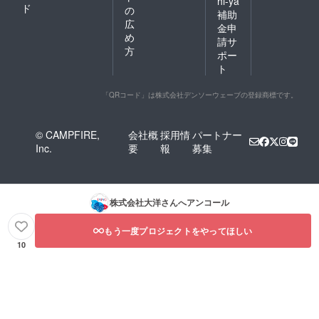
hi-ya
ド
の
補助
広
金申
め
請サ
方
ポー
ト
「QRコード」は株式会社デンソーウェーブの登録商標です。
© CAMPFIRE,
会社概
採用情
パートナー
Inc.
要
報
募集
株式会社大洋
さんへアンコール
もう一度プロジェクトをやってほしい
10