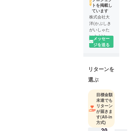
トを掲載し
ています
株式会社大
洋(かぶしき
がいしゃた
いよう)と申
メッセー
します。長
ジを送る
年、旅行用
品の輸入販
売をしてい
リターンを
ましたが、
コロナ禍と
選ぶ
なった今、
旅行に代わ
る生活の中
目標金額
未達でも
の癒しを提
リターン
供すべく、
が届きま
プロジェク
す
(All-in
トに挑戦し
方式)
ています。
20,