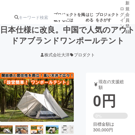
新
ロ
規
グ
会
プロジェクトを掲
はじ
プロジェクト
/
載するには
める
をさがす
イ
員
ン
登
日本仕様に改良。中国で人気のアウト
録
ドアブランドワンポールテント
人気のプロ
注目のリ
注目の新着プロ
募集終了が近いプ
もうすぐ公開
株式会社大洋
プロダクト
ジェクト
ターン
ジェクト
ロジェクト
されます
アート・写真
音楽
現在の支援総
額
0
円
テクノロジー・ガジェット
ゲーム・サ
映像・映画
書籍・雑誌
0%
目標金額は
300,000円
ビジネス・起業
チャレンジ