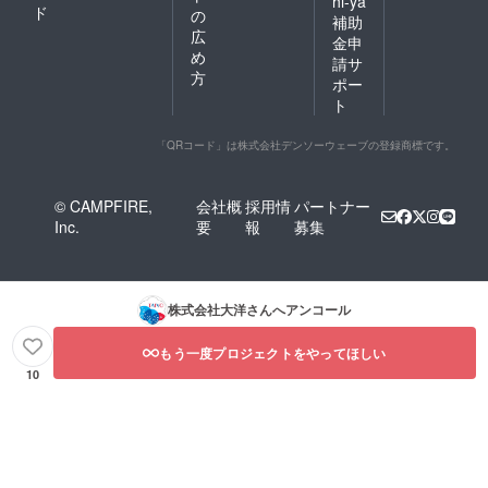
hi-ya
ド
の
補助
広
金申
め
請サ
方
ポー
ト
「QRコード」は株式会社デンソーウェーブの登録商標です。
© CAMPFIRE,
会社概
採用情
パートナー
Inc.
要
報
募集
株式会社大洋
さんへアンコール
もう一度プロジェクトをやってほしい
10