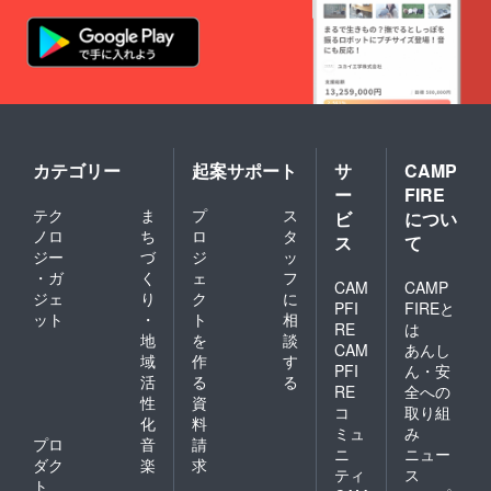
カテゴリー
起案サポート
サ
CAMP
ー
FIRE
テク
ま
プ
ス
ビ
につい
ノロ
ち
ロ
タ
ス
て
ジー
づ
ジ
ッ
・ガ
く
ェ
フ
CAM
CAMP
ジェ
り
ク
に
PFI
FIREと
ット
・
ト
相
RE
は
地
を
談
CAM
あんし
域
作
す
PFI
ん・安
活
る
る
RE
全への
性
資
コ
取り組
化
料
ミュ
み
プロ
音
請
ニ
ニュー
ダク
楽
求
ティ
ス
ト