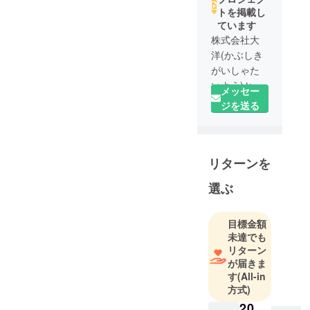
トを掲載し
ています
株式会社大
洋(かぶしき
がいしゃた
いよう)と申
メッセー
します。長
ジを送る
年、旅行用
品の輸入販
売をしてい
リターンを
ましたが、
コロナ禍と
選ぶ
なった今、
旅行に代わ
る生活の中
目標金額
未達でも
の癒しを提
リターン
供すべく、
が届きま
プロジェク
す
(All-in
トに挑戦し
方式)
ています。
20,