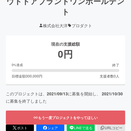
ウトドアブランドワンポールテン
ト
株式会社大洋
プロダクト
現在の支援総額
0
円
終了
0
%達成
目標金額
300,000
円
支援者数
0
人
このプロジェクトは、
2021/09/13
に募集を開始し、
2021/10/30
に募集を終了しました
もう一度プロジェクトをやってほしい
ポスト
シェア
LINEで送る
URLコピー