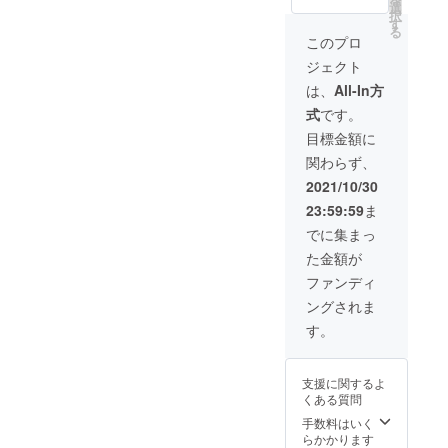
販売価
8.08㎏
選
翼を担いた
択
格
素材：
す
る
いと考えて
29,800
ポリエ
このプロ
円) 特典
ステ
います。
ジェクト
2：税・
ル、ポ
ご質問があ
送料込
リプロ
は、
All-In方
ればお気軽
み 商品
ピレン
式
です。
名：ワ
カ
にお問い合
ンポー
ラー：
目標金額に
わせくださ
ルテン
サンド
関わらず、
ト 収容
い。
ベー
人数：4
ジュ
2021/10/30
よろしくお
～5名
願いいたし
23:59:59
ま
サイ
ズ：約
ます。
でに集まっ
380×32
た金額が
5×245
㎝ 重
ファンディ
量：約
ングされま
8.08㎏
素材：
す。
ポリエ
ステ
ル、ポ
支援に関するよ
リプロ
くある質問
ピレン
カ
手数料はいく
ラー：
らかかります