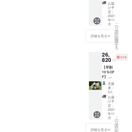
クラウ
人数：4
お届
商品開発力
ドファ
～5名
け予
ンディ
サイ
定：
があり、新
ング割
2021
ズ：約
たに開発し
年11
引・
380×32
こ
月
た商品をご
20%OF
5×245
の
リ
Fの
㎝ 重
タ
案内してゆ
ー
23,840
量：約
ン
詳細を見る
きます。
を
円(一般
8.08㎏
選
択
販売価
たくさんの
素材：
す
る
格
ポリエ
アウトドア
26,
29,800
ステ
未経験者、
残り10
円) 特典
820
ル、ポ
円
2：税・
リプロ
初心者の方
【早割
送料込
ピレン
たちに、手
10％OF
み 商品
カ
F】 ＜
軽、気軽に
名：ワ
ラー：
特典＞
ンポー
サンド
楽しんでも
支援
特典1：
ルテン
ベー
者：
らい、安価
クラウ
ト 収容
ジュ
0人
ドファ
人数：4
で高品質な
お届
ンディ
～5名
け予
商品を提供
ング割
サイ
定：
し、コロナ
引・
2021
ズ：約
年11
10%OF
380×32
禍でも笑っ
こ
月
Fの
5×245
の
て過ごせる
リ
26,820
㎝ 重
タ
ー
円(一般
世の中の一
量：約
ン
詳細を見る
を