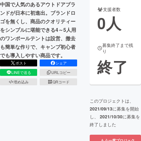
中国で人気のあるアウトドアブラ
支援者数
まちづくり・地域活性化
ンドが日本に初進出。ブランドロ
0
人
ゴを無くし、商品のクオリティー
をシンプルに堪能できる4～5人用
CAMPFIRE for Social Good
CAMPFIRE Creation
のワンポールテントは設営、撤去
CAMPFIREふるさと納税
machi-ya
コミュニティ
募集終了まで残
も簡単な作りで、キャンプ初心者
り
でも導入しやすい商品です。
終了
ポスト
シェア
LINEで送る
URLコピー
埋め込み
QRコード
このプロジェクトは、
2021/09/13
に募集を開始
し、
2021/10/30
に募集を
終了しました
もう一度プロジェク