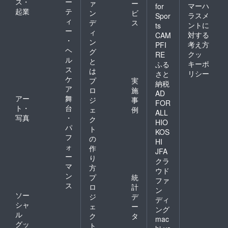
ス・
ー
ァ
ー
マーハ
for
起業
テ
ン
ビ
ラスメ
Spor
ィ
デ
ス
ントに
ts
ー
ィ
対する
CAM
・
ン
考え方
PFI
ヘ
グ
クッ
RE
ル
と
キーポ
ふる
ス
は
リシー
さと
ケ
プ
実
納税
ア
ロ
施
AD
アー
舞
ジ
事
FOR
ト・
台
ェ
例
ALL
写真
・
ク
HIO
パ
ト
KOS
フ
の
HI
ォ
作
JFA
ー
り
クラ
マ
方
ウド
ン
プ
統
ファ
ス
ロ
計
ン
ソー
ジ
デ
ディ
シャ
ェ
ー
ング
ル
ク
タ
mac
グッ
ト