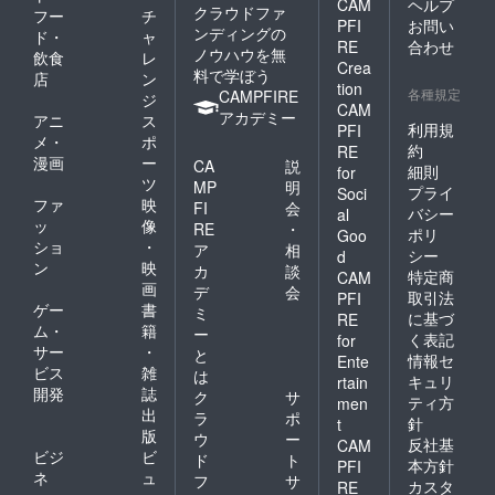
CAM
ヘルプ
クラウドファ
フー
チ
PFI
お問い
ンディングの
ド・
ャ
RE
合わせ
ノウハウを無
飲食
レ
Crea
料で学ぼう
店
ン
tion
各種規定
CAMPFIRE
ジ
CAM
アカデミー
アニ
ス
利用規
PFI
メ・
ポ
約
RE
漫画
ー
CA
説
細則
for
ツ
MP
明
プライ
Soci
ファ
映
FI
会
バシー
al
ッ
像
RE
・
ポリ
Goo
ショ
・
ア
相
シー
d
ン
映
カ
談
特定商
CAM
画
デ
会
取引法
PFI
ゲー
書
ミ
に基づ
RE
ム・
籍
ー
く表記
for
サー
・
と
情報セ
Ente
ビス
雑
は
キュリ
rtain
開発
誌
ク
サ
ティ方
men
出
ラ
ポ
針
t
版
ウ
ー
反社基
CAM
ビジ
ビ
ド
ト
本方針
PFI
ネ
ュ
フ
サ
カスタ
RE