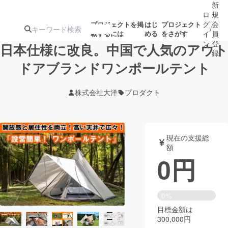
新
ロ
規
グ
会
プロジェクトを掲
はじ
プロジェクト
/
載するには
める
をさがす
イ
員
ン
登
日本仕様に改良。中国で人気のアウト
録
ドアブランドワンポールテント
人気のプロ
注目のリ
注目の新着プロ
募集終了が近いプ
もうすぐ公開
株式会社大洋
プロダクト
ジェクト
ターン
ジェクト
ロジェクト
されます
アート・写真
音楽
現在の支援総
額
0
円
テクノロジー・ガジェット
ゲーム・サ
映像・映画
書籍・雑誌
0%
目標金額は
300,000円
ビジネス・起業
チャレンジ