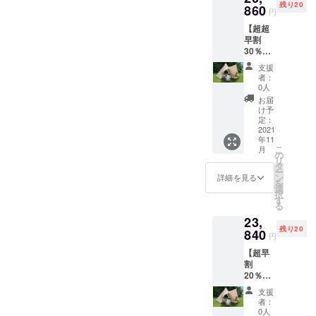
コロナ禍前
残り20
860
円
に取り扱っ
【超超
ていたアウ
早割
トドア用品
30％OF
F】 ＜
の工場と
支援
特典＞
者：
ファクト
特典1：
0人
クラウ
リーブラン
お届
ドファ
け予
ドである
ンディ
定：
「探険者」
ング割
2021
年11
引・
の日本総代
こ
月
30%OF
の
理店契約に
リ
Fの
タ
ー
成功し、ア
20,860
ン
詳細を見る
を
円(一般
選
ウトドアラ
択
販売価
す
イフでの癒
る
格
23,
29,800
しを提供で
残り20
円) 特典
840
きるように
円
2：税・
なりまし
【超早
送料込
割
み 商品
た。「探険
20％OF
名：ワ
者」は基本
F】 ＜
ンポー
支援
特典＞
的には工場
ルテン
者：
特典1：
ト 収容
0人
ですので、