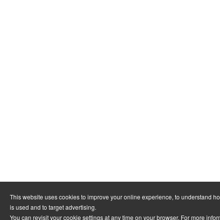
This website uses cookies to improve your online experience, to understand h
is used and to target advertising.
You can revisit your cookie settings at any time on your browser. For more info