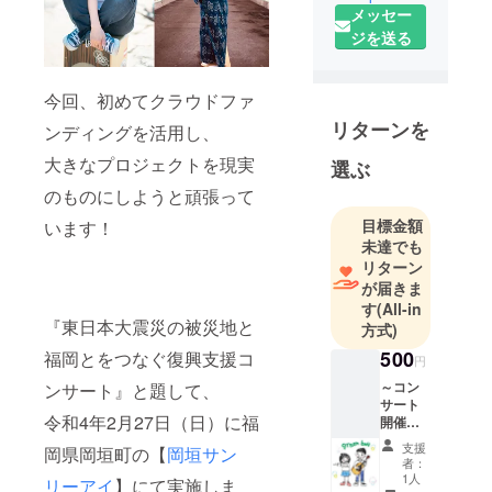
メッセー
員養成課程
ジを送る
音楽専攻卒
業。
これまでに
今回、初めてクラウドファ
フルートを
リターンを
ンディングを活用し、
石飛祥一
大きなプロジェクトを現実
選ぶ
氏、脇坂み
どり氏、
のものにしようと頑張って
オーストリ
目標金額
います！
ア・ウィー
未達でも
ンにて、
リターン
が届きま
カーリン・
す
(All-in
レーダ氏、
『東日本大震災の被災地と
方式)
レナーテ・
500
福岡とをつなぐ復興支援コ
リノルト
円
ナー氏に師
～コン
ンサート』と題して、
サート
事。
令和4年2月27日（日）に福
開催応
「岡垣サン
援プラ
支援
岡県岡垣町の【
岡垣サン
リーアイ・
ン～ お
者：
礼の
1人
ウエーブア
リーアイ
】にて実施しま
メール