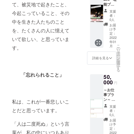
稿を添
存方法
きませ
て、被災地で起きたこと、
能プラ
ンサー
付ファ
／常温
ん
ン～ ①
トの中
イルに
・手打
支援
今起こっていること、その
お礼の
で演奏
てメー
風うど
者：
お手紙
する曲
ルして
0人
ん い
中を生きた人たちのこと
②『東
の動画
いただ
しのま
お届
日本大
になり
けるこ
け予
を、たくさんの人に憶えて
き：製
震災の
ます
定：
とが条
造元／
被災地
2022
※曲の指
いて欲しい、と思っていま
件で
遠山製
年01
と福岡
定はで
す。 ※
麺所、
こ
月
す。
とをつ
きませ
の
デザイ
内容量
リ
なぐ復
ん ②オ
タ
ン等の
／
ー
興支援
リジナ
ン
ご相談
詳細を見る
220g、
を
コン
ルフォ
選
で、
賞味期
択
サー
トブッ
す
メール
限／製
る
ト』チ
ク1冊 ※
で何度
造より2
「忘れられること」
50,
ケット
コン
かやり
年、保
一枚
000
サート
取りを
存方法
円
※令和4
当日の
する必
／常温
～お仕
年2月27
写真や
要があ
※石巻市
事プラ
日
石巻市
りま
名産3点
ン～ ①
（日）
復興の
私は、これが一番悲しいこ
す。 ※
セット
お礼の
開催予
様子の
広告掲
は、令
支援
お手紙
定
とだと思っています。
写真な
載の
者：
和4年4
②コン
③green
ど、コ
0人
ページ
月から
サート
bellがあ
ンサー
の指定
お届
発送い
「人は二度死ぬ」という言
当日、
なたの
トに足
け予
は出来
たしま
お客様
もとへ
定：
をお運
ません
す。
葉が、私の中にいつもあり
に配布
2022
行っ
びいた