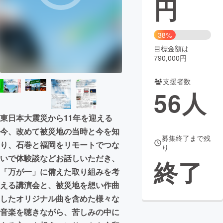
円
まちづくり・地域活性化
38%
目標金額は
CAMPFIRE for Social Good
CAMPFIRE Creation
790,000円
CAMPFIREふるさと納税
machi-ya
コミュニティ
支援者数
56
人
東日本大震災から11年を迎える
今、改めて被災地の当時と今を知
募集終了まで残
り、石巻と福岡をリモートでつな
り
いで体験談などお話しいただき、
終了
「万が一」に備えた取り組みを考
える講演会と、被災地を想い作曲
したオリジナル曲を含めた様々な
音楽を聴きながら、苦しみの中に