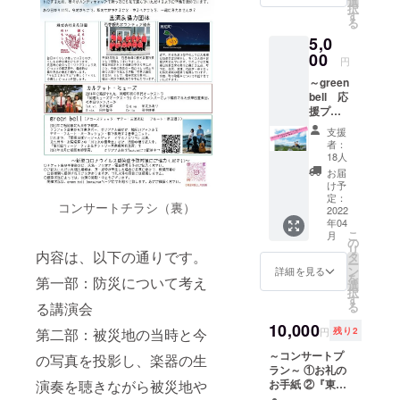
選
務めるなど
択
定のコ
す
る
岡垣町の音
ンサー
5,0
トの中
楽文化振興
で演奏
00
円
に特に力を
する曲
注いでい
～green
の動画
bell 応
になり
る。
援プラ
ます
その他、ブ
ン～
※曲
支援
green
ライダルで
の指定
者：
bell演奏
はでき
18人
の演奏や依
動画3曲
ません
お届
頼演奏に
（お礼
け予
の動画
定：
て、福岡県
コンサートチラシ（裏）
付）
2022
を中心に演
年04
※令
こ
月
奏活動を行
和4年2
の
リ
月27日
内容は、以下の通りです。
タ
う。
ー
（日）
ン
詳細を見る
を
現在、音楽
第一部：防災について考え
開催予
選
択
定のコ
教育をテー
す
る講演会
る
ンサー
マとしたコ
トの中
10,000
第二部：被災地の当時と今
円
残り2
ンサートの
で演奏
する曲
～コンサートプ
企画・運営
の写真を投影し、楽器の生
の動画
ラン～ ①お礼の
を行うアン
になり
演奏を聴きながら被災地や
お手紙 ②『東日
サンブル集
ます
本大震災の被災