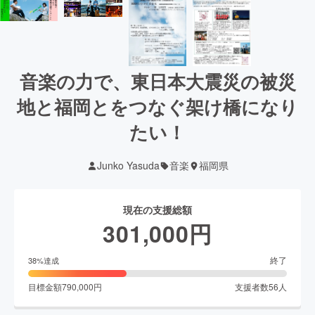
音楽の力で、東日本大震災の被災
地と福岡とをつなぐ架け橋になり
たい！
Junko Yasuda
音楽
福岡県
現在の支援総額
301,000
円
終了
38
%達成
目標金額
790,000
円
支援者数
56
人