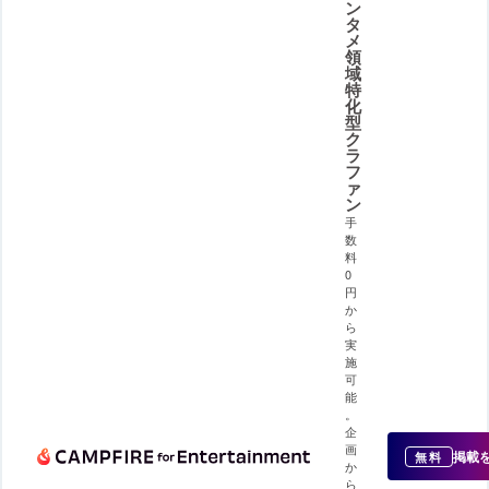
ン
タ
メ
領
域
特
化
型
ク
ラ
フ
ァ
ン
手
数
料
0
円
か
ら
実
施
可
能
。
企
画
掲載
無料
か
ら