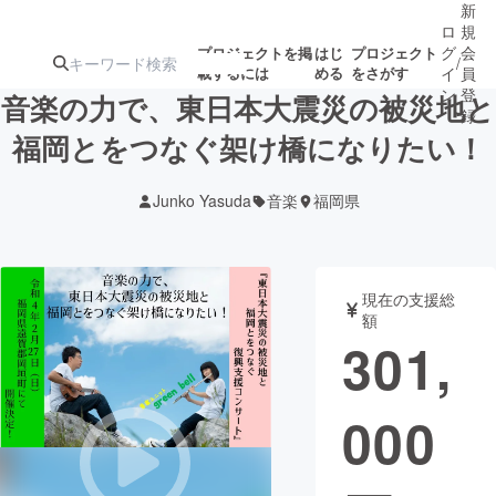
新
ロ
規
グ
会
プロジェクトを掲
はじ
プロジェクト
/
載するには
める
をさがす
イ
員
ン
登
音楽の力で、東日本大震災の被災地と
録
福岡とをつなぐ架け橋になりたい！
人気のプロ
注目のリ
注目の新着プロ
募集終了が近いプ
もうすぐ公開
Junko Yasuda
音楽
福岡県
ジェクト
ターン
ジェクト
ロジェクト
されます
アート・写真
音楽
現在の支援総
額
301,
テクノロジー・ガジェット
ゲーム・サ
000
映像・映画
書籍・雑誌
ビジネス・起業
チャレンジ