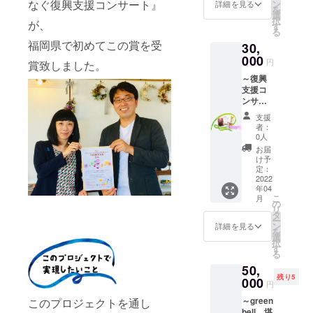
に広告
なぐ復興支援コンサート』
レー：
ン
220g、
詳細を見る
載の
を
を掲載
製造元
選
賞味期
ページ
択
が、
しま
／リヤ
す
限／製
の指定
る
す。 ま
ンド松
造より2
は出来
福岡県で初めてこの賞を受
30,
た、掲
浦、内
年、保
ません
載した
000
容量／
存方法
ので、
円
賞致しました。
パンフ
200g、
／常温
ご了承
～復興
レット
賞味期
③green
くださ
支援コ
をお送
限／製
bell演奏
い。
ンサー
りしま
造より
動画1曲
トを後
す。 ※
12か
（お礼
支援
から楽
広告掲
月、保
の動画
者：
しむプ
載サイ
存方法
0人
付）
ラン～
ズ：A4
／常温
※令和4
お届
①green
の1/4サ
・おつ
け予
年2月27
bellによ
イズ
定：
まみス
日
る演奏
2022
（図参
モーク
（日）
年04
動画1曲
照） ※
たら
開催予
こ
月
（お礼
入稿期
の
こ：製
定のコ
リ
のビデ
限があ
タ
造元／
ンサー
ー
オメッ
りま
ン
湊水
詳細を見る
トの中
を
セージ
す。令
選
産、内
で演奏
択
付）
和4年1
す
容量／
する曲
る
※令和4
月20日
20g、賞
の動画
50,
年2月27
（木）
味期限
になり
残り5
日
000
PM7:00
／製造
ます
円
（日）
まで
より120
※曲の指
～green
このプロジェクトを通し
開催予
に、 原
日、保
定はで
bell 堪
定のコ