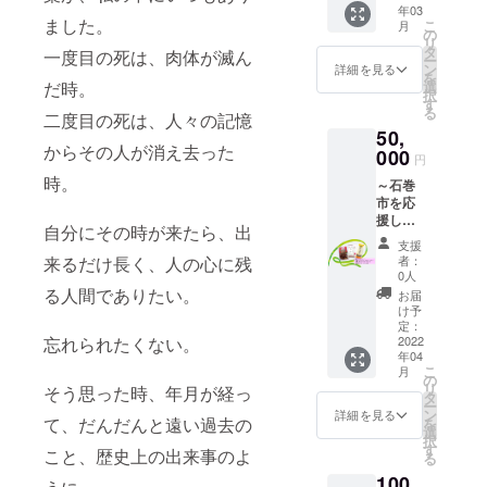
ので、
年03
するパ
て、生
だけな
ご了承
ました。
こ
月
ンフ
演奏し
の
くて
くださ
リ
レット
ます！
タ
も、楽
い。
一度目の死は、肉体が滅ん
ー
に広告
※30分の
ン
しんで
詳細を見る
を
を掲載
ミニコ
選
だ時。
いただ
択
しま
ンサー
す
ける
る
す。 ま
二度目の死は、人々の記憶
トで
フォト
50,
た、掲
す。 ※
ブック
からその人が消え去った
載した
000
曲目
です。
円
パンフ
は、
※サイズ
時。
～石巻
レット
green
は、文
市を応
をお送
bellオリ
庫サイ
援しな
りしま
ジナル
ズ
自分にその時が来たら、出
がら、
す。 ※
曲（イ
（105m
支援
コン
広告掲
ンス
m×148
者：
来るだけ長く、人の心に残
サート
載サイ
ト）3曲
0人
mm）
を後か
ズ：A4
る人間でありたい。
と洋楽
で、24
お届
ら堪能
の1/2サ
カバー
け予
ページ
プラン
イズ
定：
曲（歌
を予定
～ ①お
2022
忘れられたくない。
（図参
唱あ
してい
年04
礼のお
照） ※
り）2曲
ます ③
こ
月
手紙 ②
入稿期
の
の計5曲
石巻市
リ
そう思った時、年月が経っ
コン
限があ
タ
演奏し
名産3点
ー
サート
りま
ン
ます。
詳細を見る
セット
て、だんだんと遠い過去の
を
のDVD1
す。令
選
※対応可
・幻の
択
枚 ※コ
和4年1
す
能エリ
ポーク
こと、歴史上の出来事のよ
る
ンサー
月20日
ア：日
カ
100
トの様
（木）
本全国
レー：