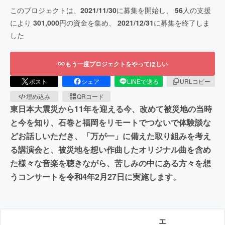
このプロジェクトは、
2021/11/30
に募集を開始し、
56
人の支援
により
301,000
円の資金を集め、
2021/12/31
に募集を終了しま
した
もう一度プロジェクトをやってほしい
ポスト
シェア
LINEで送る
URLコピー
埋め込み
QRコード
東日本大震災から11年を迎える今、改めて被災地の当時
と今を知り、石巻と福岡をリモートでつないで体験談な
どお話しいただき、「万が一」に備えた取り組みを考え
る講演会と、被災地を想い作曲したオリジナル曲を含め
た様々な音楽を聴きながら、苦しみの中にある方々を想
うコンサートを令和4年2月27日に実施します。
エ