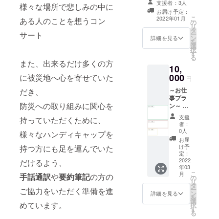
支援者：3人
様々な場所で悲しみの中に
※曲
地と福岡とをつ
団『とまり
お届け予定：
の指定
なぐ復興支援コ
こ
2022年01月
ある人のことを想うコン
木合奏団』
はでき
の
ンサート』チ
リ
ません
タ
代表、令和2
ケット一枚 ※
サート
ー
ン
令和4年2月27日
詳細を見る
年9月から
を
選
（日）開催予定
択
は、『音楽
す
です。
る
また、出来るだけ多くの方
ユニット
10,
green bell』
000
に被災地へ心を寄せていた
円
のフルート
～お仕
だき、
奏者、パー
事プラ
防災への取り組みに関心を
カッション
ン～ ①
お礼
担当として
支援
持っていただくために、
メール
者：
活動中。
（手書
0人
様々なハンディキャップを
きのお
お届
手紙
け予
持つ方にも足を運んでいた
を、添
定：
付ファ
2022
だけるよう、
年03
イルで
こ
月
手話通訳
や
要約筆記
の方の
お送り
の
リ
致しま
タ
ー
ご協力をいただく準備を進
す） ②
ン
詳細を見る
を
コン
選
めています。
択
サート
す
る
当日、