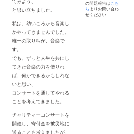
てみよう、
の問題報告は
こち
遠山製
す。 ⑤
デザイ
麺所、
石巻市
ン等の
ら
よりお問い合わ
と思い立ちました。
内容量
名産3点
ご相談
せください
／
セット
で、
220g、
・幻の
メール
私は、幼いころから音楽し
賞味期
ポーク
で何度
かやってきませんでした。
限／製
カ
かやり
造より2
レー：
取りを
唯一の取り柄が、音楽で
年、保
製造元
する必
存方法
／リヤ
要があ
す。
／常温
ンド松
りま
浦、内
す。 ※
でも、ずっと人生を共にし
容量／
広告掲
200g、
載の
てきた音楽の力を借りれ
賞味期
ページ
ば、何かできるかもしれな
限／製
の指定
造より
は出来
いと思い、
12か
ません
月、保
ので、
コンサートを通してやれる
存方法
ご了承
／常温
くださ
ことを考えてきました。
・おつ
い。
まみス
モーク
チャリティーコンサートを
たら
こ：製
開催し、寄付金を被災地に
造元／
送ることも考えましたが、
湊水