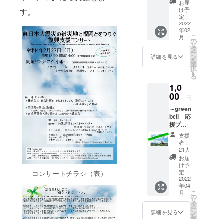
お届
リーナ開館
（手書
け予
す。
きのお
10周年記念
定：
手紙を
2022
事業」をは
年02
添付
こ
月
じめ、岡垣
ファイ
の
リ
ルでお
タ
サンリーア
ー
送りし
ン
詳細を見る
イでの音楽
を
ます）
選
択
イベントに
す
る
多数参加、
1,0
また企画運
00
円
営にも携わ
～green
る。
bell 応
平成26年に
援プラ
ン～
は、岡垣町
支援
green
者：
初の市民
bell演奏
21人
動画1曲
オーケスト
お届
（お礼
け予
ラ『岡垣
の動画
定：
コンサートチラシ（表）
ミューズ
付）
2022
年04
※令
オーケスト
こ
月
和4年2
の
ラ』を設
リ
月27日
タ
ー
立、代表を
（日）
ン
詳細を見る
を
開催予