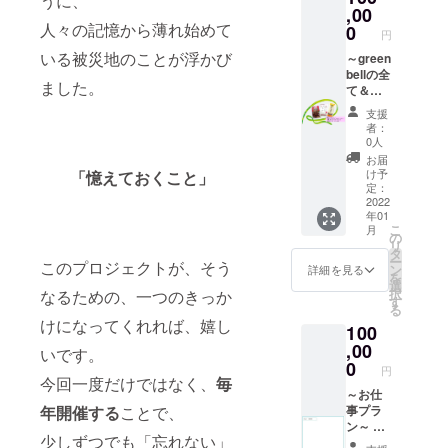
うに、
子を編
,00
PM7:00
（海外
製造元
集した
人々の記憶から薄れ始めて
まで
0
は不
／リヤ
円
動画で
に、 原
可） ※
ンド松
いる被災地のことが浮かび
す。 ③
～green
稿を添
交通費
浦、内
オリジ
bellの全
付ファ
は別途
容量／
ました。
ナル
て＆石
イルに
必要で
200g、
フォト
巻市応
てメー
す。 ※
賞味期
支援
ブック1
援プラ
ルして
令和4年
限／製
者：
冊 ※コ
ン～ ①
いただ
3月1日
0人
造より
ンサー
お礼
けるこ
～令和4
12か
お届
ト当日
メール
とが条
年12月
け予
「憶えておくこと」
月、保
の写真
（手書
件で
定：
31日ま
存方法
や石巻
メッ
2022
す。 ※
での期
／常温
年01
市復興
セージ
デザイ
間にコ
・おつ
こ
月
の様子
を添付
ン等の
の
ンサー
まみス
リ
の写真
ファイ
ご相談
タ
トを行
モーク
ー
このプロジェクトが、そう
など コ
ルでお
で、
ン
いま
詳細を見る
たら
を
ンサー
送りし
メール
選
す。
こ：製
択
なるための、一つのきっか
トに足
ます）
で何度
す
造元／
る
をお運
②『東
かやり
湊水
けになってくれれば、嬉し
100
びいた
日本大
取りを
産、内
だけな
震災の
,00
する必
容量／
いです。
くて
被災地
要があ
0
20g、賞
円
も、楽
と福岡
りま
今回一度だけではなく、
毎
味期限
しんで
とをつ
～お仕
す。 ※
／製造
いただ
なぐ復
事プラ
年開催する
ことで、
広告掲
より120
ける
興支援
ン～ ①
載の
日、保
少しずつでも「忘れない」
フォト
コン
お礼
ページ
存方法