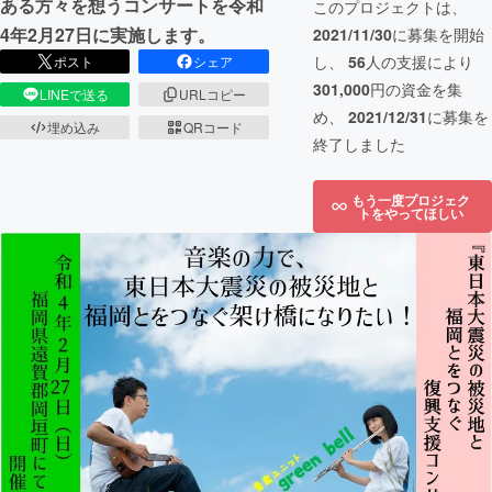
ある方々を想うコンサートを令和
このプロジェクトは、
4年2月27日に実施します。
2021/11/30
に募集を開始
し、
56
人の支援により
ポスト
シェア
301,000
円の資金を集
LINEで送る
URLコピー
め、
2021/12/31
に募集を
埋め込み
QRコード
終了しました
もう一度プロジェク
トをやってほしい