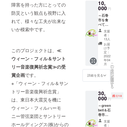
10,
お客様
障害を持った方にとっての
に配布
000
円
するパ
防災という観点も視野に入
～石巻
ンフ
市を食
れて、様々な工夫が出来な
レット
べて応
に広告
いか模索中です。
援プラ
を掲載
支援
ン～ ①
しま
者：
お礼の
す。 ま
13人
お手紙
た、掲
お届
②石巻
載した
け予
このプロジェクトは、
≪
市名産3
パンフ
定：
点セッ
2022
レット
ウィーン・フィル＆サント
年04
ト ・幻
をお送
こ
月
のポー
りしま
リー音楽復興祈念賞≫の受
の
リ
クカ
す。 ※
タ
ー
賞企画
です。
レー：
広告掲
ン
詳細を見る
を
製造元
載サイ
選
択
※「ウィーン・フィル＆サン
／リヤ
ズ：A4
す
る
ンド松
の1/8サ
トリー音楽復興祈念賞」
30,
浦、内
イズ
残り10
容量／
000
（図参
は、東日本大震災を機に
円
200g、
照） ※
～green
賞味期
入稿期
ウィーン・フィルハーモ
bell＆石
限／製
限があ
巻市応
造より
ニー管弦楽団とサントリー
りま
援プラ
12か
す。令
支援
ホールディングス(株)からの
ン～ ①
月、保
和4年1
者：