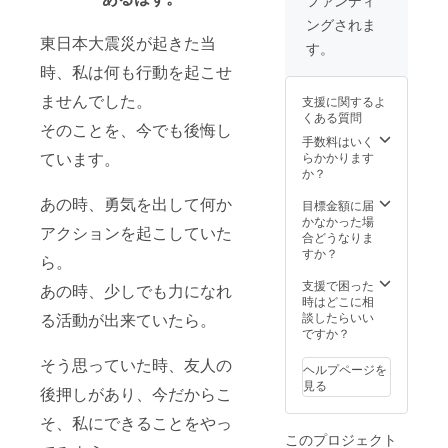
限／製
も、楽
す。 ※
ングされま
造より
しんで
広告掲
東日本大震災が起きた当
12か
いただ
載サイ
す。
月、保
ける
ズ：A4
時、私は何も行動を起こせ
存方法
フォト
全面サ
／常温
ブック
イズ
ませんでした。
支援に関するよ
・おつ
です。
（図参
くある質問
まみス
※サイズ
照） ※
そのことを、今でも後悔し
モーク
は、文
入稿期
手数料はいく
たら
庫サイ
限があ
ています。
らかかります
こ：製
ズ
りま
か？
造元／
（105m
す。令
あの時、勇気を出して何か
湊水
m×148
和4年1
目標金額に届
産、内
mm）
月20日
かなかった場
アクションを起こしていた
容量／
で、24
（木）
合どうなりま
20g、賞
ページ
PM7:00
すか？
ら。
味期限
を予定
まで
／製造
してい
に、 原
支援で困った
あの時、少しでも力になれ
より120
ます ④
稿を添
時はどこに相
日、保
コン
付ファ
談したらいい
る活動が出来ていたら。
存方法
サート
イルに
ですか？
／常温
のDVD
てメー
・手打
※コン
ルして
そう思っていた時、友人の
ヘルプページを
風うど
サート
いただ
見る
後押しがあり、今だからこ
ん い
の様子
けるこ
しのま
を編集
とが条
そ、私にできることをやっ
き：製
した動
件で
このプロジェクト
造元／
画で
す。 ※