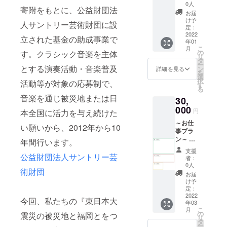
お礼の
存方法
月20日
0人
寄附をもとに、公益財団法
お手紙
／常温
（木）
お届
②『東
・おつ
PM7:00
け予
人サントリー芸術財団に設
日本大
まみス
定：
まで
震災の
2022
モーク
に、 原
立された基金の助成事業で
年01
被災地
たら
稿を添
こ
月
と福岡
こ：製
の
す。クラシック音楽を主体
付ファ
リ
とをつ
造元／
タ
イルに
ー
なぐ復
とする演奏活動・音楽普及
湊水
ン
てメー
詳細を見る
を
興支援
産、内
選
ルして
択
活動等が対象の応募制で、
コン
容量／
す
いただ
る
サー
20g、賞
けるこ
音楽を通じ被災地または日
30,
ト』チ
味期限
とが条
ケット
000
／製造
件で
円
本全国に活力を与え続けた
一枚
より120
す。 ※
～お仕
※令和4
日、保
デザイ
い願いから、2012年から10
事プラ
年2月27
存方法
ン等の
ン～ ①
日
年間行います。
／常温
ご相談
お礼の
（日）
・手打
で、
支援
お手紙
公益財団法人サントリー芸
開催予
風うど
メール
者：
②コン
定で
ん い
0人
で何度
術財団
サート
す。 ③
しのま
かやり
お届
当日、
石巻市
き：製
け予
取りを
お客様
名産3点
定：
造元／
する必
に配布
2022
セット
遠山製
要があ
今回、私たちの『東日本大
年03
するパ
・幻の
麺所、
りま
こ
月
ンフ
ポーク
の
内容量
震災の被災地と福岡とをつ
す。 ※
リ
レット
カ
タ
／
広告掲
ー