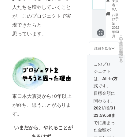
支援
ブック
サー
メール
の指定
／常温
者：
人たちを増やしていくこと
です。
ト』チ
（手書
は出来
0人
・手打
※サイズ
ケット
きのお
ません
風うど
お届
が、このプロジェクトで実
は、文
二枚 ※
手紙
ので、
け予
ん い
庫サイ
令和4年
を、添
ご了承
定：
現できたらと
しのま
ズ
2月27日
付ファ
2022
くださ
き：製
年03
（105m
（日）
イルで
思っています。
い。閉
造元／
こ
月
m×148
開催予
お送り
じる
の
遠山製
リ
mm）
定 ③オ
致しま
タ
麺所、
ー
で、24
リジナ
す） ②
ン
詳細を見る
内容量
を
ページ
ルフォ
コン
選
／
択
を予定
トブッ
サート
す
220g、
る
してい
ク1冊 ※
当日、
このプロ
賞味期
ます ④
コン
お客様
限／製
ジェクト
石巻市
サート
に配布
造より2
名産3点
当日の
するパ
は、
All-In方
年、保
セット
写真や
ンフ
存方法
式
です。
・幻の
石巻市
レット
／常温
ポーク
復興の
に広告
目標金額に
東日本大震災から10年以上
カ
様子の
を掲載
関わらず、
レー：
写真な
しま
が経ち、思うことがありま
製造元
ど、コ
す。 ま
2021/12/31
／リヤ
ンサー
た、掲
す。
23:59:59
ま
ンド松
トに足
載した
浦、内
をお運
パンフ
でに集まっ
容量／
びいた
レット
いまだから、やれることが
た金額が
200g、
だけな
をお送
賞味期
くて
りしま
あるはず。
ファンディ