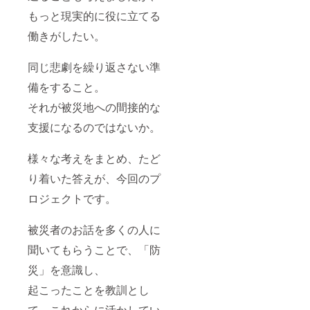
産、内
もっと現実的に役に立てる
容量／
20g、賞
働きがしたい。
味期限
／製造
より120
同じ悲劇を繰り返さない準
日、保
存方法
備をすること。
／常温
それが被災地への間接的な
・手打
風うど
支援になるのではないか。
ん い
しのま
き：製
様々な考えをまとめ、たど
造元／
遠山製
り着いた答えが、今回のプ
麺所、
内容量
ロジェクトです。
／
220g、
被災者のお話を多くの人に
賞味期
限／製
聞いてもらうことで、「防
造より2
年、保
災」を意識し、
存方法
／常温
起こったことを教訓とし
※③～⑤
のお届
て、これからに活かしてい