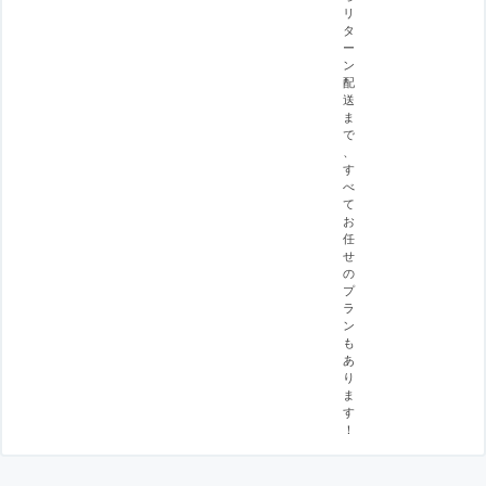
リ
タ
ー
ン
配
送
ま
で
、
す
べ
て
お
任
せ
の
プ
ラ
ン
も
あ
り
ま
す
！