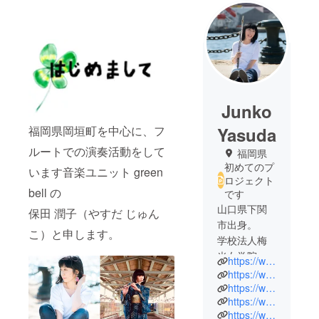
Junko
福岡県岡垣町を中心に、フ
Yasuda
ルートでの演奏活動をして
福岡県
初めてのプ
います音楽ユニット green
ロジェクト
bell の
です
山口県下関
保田 潤子（やすだ じゅん
市出身。
こ）と申します。
学校法人梅
光女学院音
https://www.facebook.com/tian.runzi/
楽科、国立
https://www.instagram.com/jasuda291/
大学法人福
https://www.youtube.com/channel/UCpygIB7jFFBbSHbsmkT6rLg
https://www.facebook.com/greenbell0930
岡教育大学
https://www.instagram.com/greenbell.musik/
中等教育教