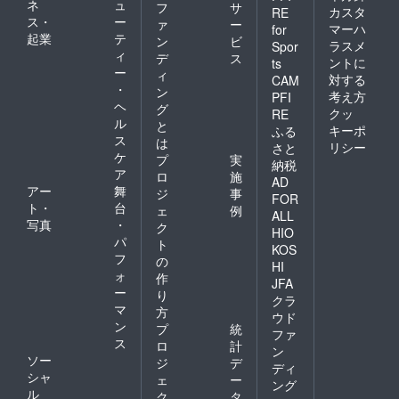
ネ
ュ
フ
サ
カスタ
RE
ス・
ー
ァ
ー
マーハ
for
起業
テ
ン
ビ
ラスメ
Spor
ィ
デ
ス
ントに
ts
ー
ィ
対する
CAM
・
ン
考え方
PFI
ヘ
グ
クッ
RE
ル
と
キーポ
ふる
ス
は
リシー
さと
ケ
プ
実
納税
ア
ロ
施
AD
アー
舞
ジ
事
FOR
ト・
台
ェ
例
ALL
写真
・
ク
HIO
パ
ト
KOS
フ
の
HI
ォ
作
JFA
ー
り
クラ
マ
方
ウド
ン
プ
統
ファ
ス
ロ
計
ン
ソー
ジ
デ
ディ
シャ
ェ
ー
ング
ル
ク
タ