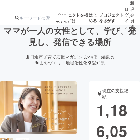
新
ロ
規
グ
会
プロジェクトを掲
はじ
プロジェクト
/
載するには
める
をさがす
イ
員
ン
登
ママが一人の女性として、学び、発
録
見し、発信できる場所
人気のプロ
注目のリ
注目の新着プロ
募集終了が近いプ
もうすぐ公開
日進市子育て応援マガジン ぷぺぽ 編集長
ジェクト
ターン
ジェクト
ロジェクト
されます
まちづくり・地域活性化
愛知県
アート・写真
音楽
現在の支援総
額
テクノロジー・ガジェット
ゲーム・サ
1,18
映像・映画
書籍・雑誌
6,05
ビジネス・起業
チャレンジ