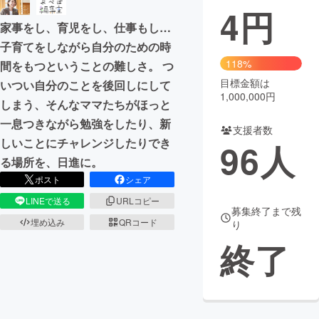
4
円
家事をし、育児をし、仕事もし…
まちづくり・地域活性化
子育てをしながら自分のための時
118%
間をもつということの難しさ。 つ
CAMPFIRE for Social Good
CAMPFIRE Creation
目標金額は
いつい自分のことを後回しにして
CAMPFIREふるさと納税
machi-ya
コミュニティ
1,000,000円
しまう、そんなママたちがほっと
一息つきながら勉強をしたり、新
支援者数
しいことにチャレンジしたりでき
96
人
る場所を、日進に。
ポスト
シェア
LINEで送る
URLコピー
募集終了まで残
埋め込み
QRコード
り
終了