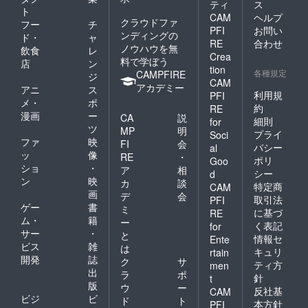
ティ
ス
ト
CAM
ヘルプ
クラウドファ
フー
チ
PFI
お問い
ンディングの
ド・
ャ
RE
合わせ
ノウハウを無
飲食
レ
Crea
料で学ぼう
店
ン
tion
各種規定
CAMPFIRE
ジ
CAM
アカデミー
アニ
ス
利用規
PFI
メ・
ポ
約
RE
漫画
ー
CA
説
細則
for
ツ
MP
明
プライ
Soci
ファ
映
FI
会
バシー
al
ッ
像
RE
・
ポリ
Goo
ショ
・
ア
相
シー
d
ン
映
カ
談
特定商
CAM
画
デ
会
取引法
PFI
ゲー
書
ミ
に基づ
RE
ム・
籍
ー
く表記
for
サー
・
と
情報セ
Ente
ビス
雑
は
キュリ
rtain
開発
誌
ク
サ
ティ方
men
出
ラ
ポ
針
t
版
ウ
ー
反社基
CAM
ビジ
ビ
ド
ト
本方針
PFI