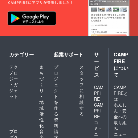
カテゴリー
起案サポート
サ
CAMP
ー
FIRE
テク
ま
プ
ス
ビ
につい
ノロ
ち
ロ
タ
ス
て
ジー
づ
ジ
ッ
・ガ
く
ェ
フ
CAM
CAMP
ジェ
り
ク
に
PFI
FIREと
ット
・
ト
相
RE
は
地
を
談
CAM
あんし
域
作
す
PFI
ん・安
活
る
る
RE
全への
性
資
コ
取り組
化
料
ミュ
み
プロ
音
請
ニ
ニュー
ダク
楽
求