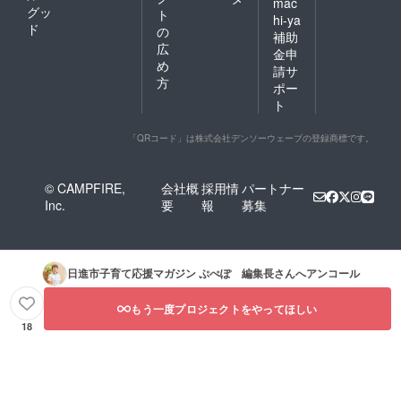
mac
グッ
ト
hi-ya
ド
の
補助
広
金申
め
請サ
方
ポー
ト
「QRコード」は株式会社デンソーウェーブの登録商標です。
© CAMPFIRE,
会社概
採用情
パートナー
Inc.
要
報
募集
日進市子育て応援マガジン ぷぺぽ 編集長
さんへアンコール
もう一度プロジェクトをやってほしい
18