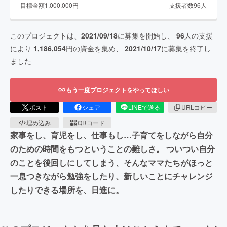
目標金額
1,000,000
円
支援者数
96
人
このプロジェクトは、
2021/09/18
に募集を開始し、
96
人の支援
により
1,186,054
円の資金を集め、
2021/10/17
に募集を終了し
ました
もう一度プロジェクトをやってほしい
ポスト
シェア
LINEで送る
URLコピー
埋め込み
QRコード
家事をし、育児をし、仕事もし…子育てをしながら自分
のための時間をもつということの難しさ。 ついつい自分
のことを後回しにしてしまう、そんなママたちがほっと
一息つきながら勉強をしたり、新しいことにチャレンジ
したりできる場所を、日進に。