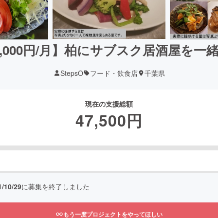
,000円/月】柏にサブスク居酒屋を
StepsO
フード・飲食店
千葉県
現在の支援総額
47,500
円
1/10/29
に募集を終了しました
もう一度プロジェクトをやってほしい