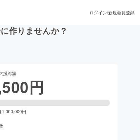
ログイン
/
新規会員登録
一緒に作りませんか？
うすぐ公開されます
支援総額
プロダクト
,500
円
ファッション
スポーツ
,000,000円
数
ア
ソーシャルグッド
人