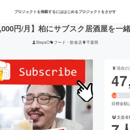
プロジェクトを掲載するには
はじめる
プロジェクトをさがす
,000円/月】柏にサブスク居酒屋を
StepsO
フード・飲食店
千葉県
注目のリターン
注目の新着プロジェクト
募集終了が近いプロジェクト
も
現在の
音楽
舞台・パフォーマンス
47
ゲーム・サービス開発
フード・飲食店
4%
書籍・雑誌出版
アニメ・漫画
目標金額は1
支援者
チャレンジ
ビューティー・ヘルスケ
7