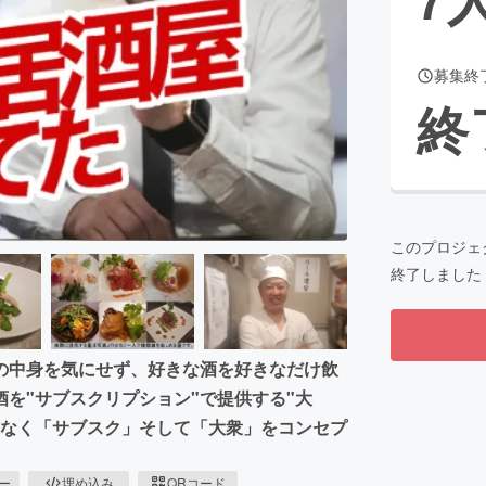
募集終
CAMPFIRE for Social Good
CAMPFIRE Creation
終
CAMPFIREふるさと納税
machi-ya
コミュニティ
このプロジェ
終了しました
の中身を気にせず、好きな酒を好きなだけ飲
を"サブスクリプション"で提供する"大
はなく「サブスク」そして「大衆」をコンセプ
ピー
埋め込み
QRコード