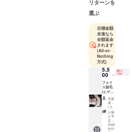
リターンを
選ぶ
目標金額
未達なら
全額返金
されます
(All-or-
Nothing
方式)
5,5
残り
00
100
円
フェイ
ス脱毛
(ヒゲ6
カ所)お
支援
試し1回
者：
コース
1人
当日ご
お届
入会さ
け予
れる場
定：
合入会
2022
年01
金0円