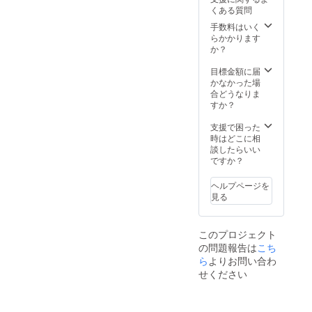
も、弊
くある質問
社では
責任を
手数料はいく
負いか
らかかります
ねます
か？
ため、
上記ご
目標金額に届
了承い
かなかった場
ただき
合どうなりま
ますよ
すか？
うお願
いいた
支援で困った
しま
時はどこに相
す。
談したらいい
「リ
ですか？
ターン
の権利
ヘルプページを
の有効
見る
期限：
2022年
1月〜
このプロジェクト
2024年
の問題報告は
こち
1月」
ら
よりお問い合わ
せください