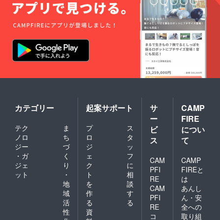
カテゴリー
起案サポート
サ
CAMP
ー
FIRE
テク
ま
プ
ス
ビ
につい
ノロ
ち
ロ
タ
ス
て
ジー
づ
ジ
ッ
・ガ
く
ェ
フ
CAM
CAMP
ジェ
り
ク
に
PFI
FIREと
ット
・
ト
相
RE
は
地
を
談
CAM
あんし
域
作
す
PFI
ん・安
活
る
る
RE
全への
性
資
コ
取り組