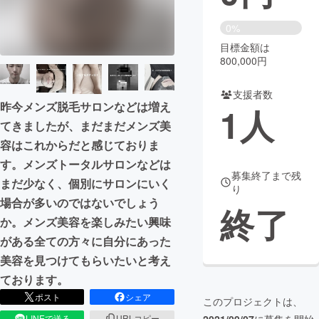
まちづくり・地域活性化
0%
目標金額は
800,000円
CAMPFIRE for Social Good
CAMPFIRE Creation
CAMPFIREふるさと納税
machi-ya
コミュニティ
支援者数
昨今メンズ脱毛サロンなどは増え
1
人
てきましたが、まだまだメンズ美
容はこれからだと感じておりま
す。メンズトータルサロンなどは
募集終了まで残
まだ少なく、個別にサロンにいく
り
場合が多いのではないでしょう
終了
か。メンズ美容を楽しみたい興味
がある全ての方々に自分にあった
美容を見つけてもらいたいと考え
ております。
ポスト
シェア
このプロジェクトは、
LINEで送る
URLコピー