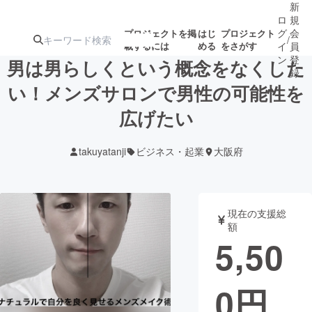
新
ロ
規
グ
会
プロジェクトを掲
はじ
プロジェクト
/
載するには
める
をさがす
イ
員
ン
登
男は男らしくという概念をなくした
録
い！メンズサロンで男性の可能性を
広げたい
人気のプロ
注目のリ
注目の新着プロ
募集終了が近いプ
もうすぐ公開
ジェクト
ターン
ジェクト
ロジェクト
されます
takuyatanji
ビジネス・起業
大阪府
アート・写真
音楽
現在の支援総
テクノロジー・ガジェット
ゲーム・サ
額
5,50
映像・映画
書籍・雑誌
0
円
ビジネス・起業
チャレンジ