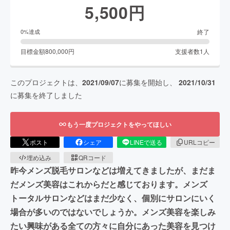
5,500
円
終了
0
%達成
目標金額
800,000
円
支援者数
1
人
このプロジェクトは、
2021/09/07
に募集を開始し、
2021/10/31
に募集を終了しました
もう一度プロジェクトをやってほしい
ポスト
シェア
LINEで送る
URLコピー
埋め込み
QRコード
昨今メンズ脱毛サロンなどは増えてきましたが、まだま
だメンズ美容はこれからだと感じております。メンズ
トータルサロンなどはまだ少なく、個別にサロンにいく
場合が多いのではないでしょうか。メンズ美容を楽しみ
たい興味がある全ての方々に自分にあった美容を見つけ