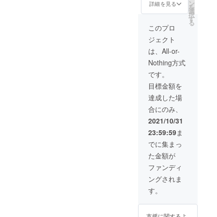
ターン
係るト
に基づ
ン
詳細を見る
を
の権利
ラブル
く医
選
択
の有効
等が発
療、診
す
る
期限：
生した
療行為
このプロ
2022年
場合
ではご
ジェクト
1月〜
も、弊
ざいま
2023年
社では
せん。
は、All-or-
1月」
責任を
効果に
Nothing方式
負いか
は個人
ねます
差がご
です。
ため、
ざいま
目標金額を
上記ご
すこと
了承い
を予め
達成した場
ただき
ご了承
合にのみ、
ますよ
くださ
うお願
い。」
2021/10/31
いいた
恐れ入
23:59:59
ま
しま
ります
す。
が、当
でに集まっ
「リ
該行為
た金額が
ターン
や治療
の権利
費・保
ファンディ
の有効
険等に
ングされま
期限：
係るト
2022年
ラブル
す。
1月〜
等が発
2023年
生した
1月」
場合
支援に関するよ