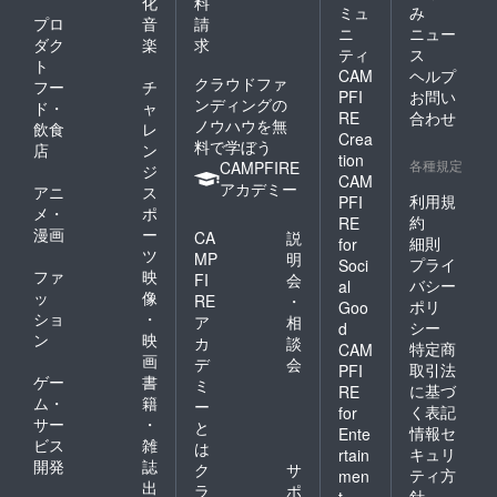
化
料
ミュ
み
プロ
音
請
ニ
ニュー
ダク
楽
求
ティ
ス
ト
CAM
ヘルプ
クラウドファ
フー
チ
PFI
お問い
ンディングの
ド・
ャ
RE
合わせ
ノウハウを無
飲食
レ
Crea
料で学ぼう
店
ン
tion
各種規定
CAMPFIRE
ジ
CAM
アカデミー
アニ
ス
利用規
PFI
メ・
ポ
約
RE
漫画
ー
CA
説
細則
for
ツ
MP
明
プライ
Soci
ファ
映
FI
会
バシー
al
ッ
像
RE
・
ポリ
Goo
ショ
・
ア
相
シー
d
ン
映
カ
談
特定商
CAM
画
デ
会
取引法
PFI
ゲー
書
ミ
に基づ
RE
ム・
籍
ー
く表記
for
サー
・
と
情報セ
Ente
ビス
雑
は
キュリ
rtain
開発
誌
ク
サ
ティ方
men
出
ラ
ポ
針
t