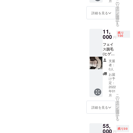
こ
月
御礼
の
リ
メール
タ
ー
※ 「法
ン
詳細を見る
を
令に基
選
択
づく医
す
る
療、診
11,
療行為
残り
ではご
000
100
円
ざいま
フェイ
せん。
ス脱毛
効果に
(ヒゲ6
は個人
カ所)＋
差がご
支援
ボディ1
ざいま
者：
部位お
すこと
0人
試し1回
を予め
お届
コース
ご了承
け予
当日ご
くださ
定：
入会さ
2022
い。」
年01
れる場
恐れ入
こ
月
合入会
ります
の
リ
金0円
が、当
タ
ー
御礼
該行為
ン
詳細を見る
を
メール
や治療
選
択
※ 「法
費・保
す
る
令に基
険等に
55,
づく医
係るト
残り30
療、診
000
ラブル
円