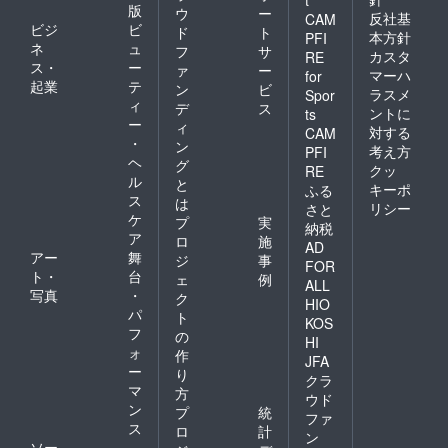
版
ウ
ー
反社基
CAM
ビジ
ビ
ド
ト
本方針
PFI
ネ
ュ
フ
サ
カスタ
RE
ス・
ー
ァ
ー
マーハ
for
起業
テ
ン
ビ
ラスメ
Spor
ィ
デ
ス
ントに
ts
ー
ィ
対する
CAM
・
ン
考え方
PFI
ヘ
グ
クッ
RE
ル
と
キーポ
ふる
ス
は
リシー
さと
ケ
プ
実
納税
ア
ロ
施
AD
アー
舞
ジ
事
FOR
ト・
台
ェ
例
ALL
写真
・
ク
HIO
パ
ト
KOS
フ
の
HI
ォ
作
JFA
ー
り
クラ
マ
方
ウド
ン
プ
統
ファ
ス
ロ
計
ン
ソー