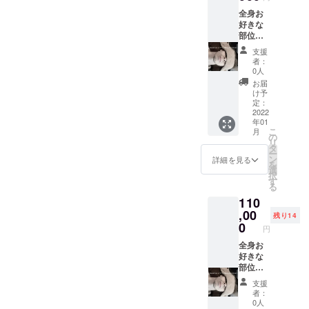
療行為
等が発
全身お
ではご
生した
好きな
ざいま
場合
部位全
せん。
も、弊
て無料1
効果に
社では
支援
回 当日
は個人
責任を
者：
入会さ
差がご
負いか
0人
れる場
ざいま
ねます
お届
合入会
すこと
ため、
け予
金0円
を予め
定：
上記ご
御礼
2022
ご了承
了承い
年01
メール
くださ
ただき
こ
月
※ 「法
い。」
の
ますよ
リ
令に基
恐れ入
タ
うお願
ー
づく医
ります
ン
いいた
詳細を見る
を
療、診
が、当
選
しま
択
療行為
該行為
す
す。
る
ではご
や治療
「リ
110
ざいま
費・保
ターン
せん。
,00
険等に
の権利
残り14
効果に
係るト
0
の有効
円
は個人
ラブル
期限：
差がご
全身お
等が発
2022年
ざいま
好きな
生した
1月〜
すこと
部位全
場合
2022年
を予め
て無料1
も、弊
4月」
支援
ご了承
回 入会
社では
者：
くださ
金、月
責任を
0人