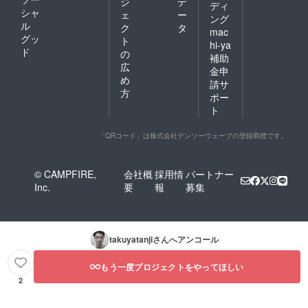
ジ
デ
ディ
シャ
ェ
ー
ング
ル
ク
タ
mac
グッ
ト
hi-ya
ド
の
補助
広
金申
め
請サ
方
ポー
ト
「QRコード」は株式会社デンソーウェーブの登録商標です。
© CAMPFIRE,
会社概
採用情
パートナー
Inc.
要
報
募集
takuyatanji
さんへアンコール
もう一度プロジェクトをやってほしい
2