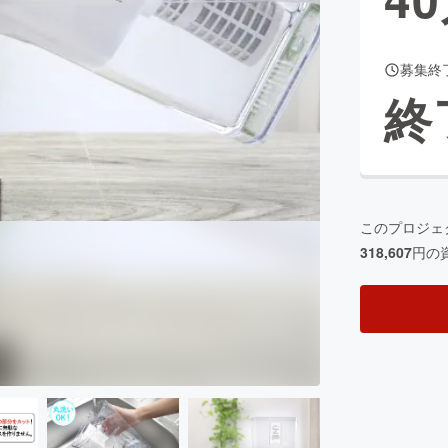
募集終
CAMPFIRE for Social Good
CAMPFIRE Creation
終
CAMPFIREふるさと納税
machi-ya
コミュニティ
このプロジェ
318,607
円の