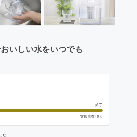
でおいしい水をいつでも
終了
支援者数
40
人
した