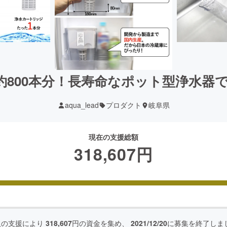
ル約800本分！長寿命なポット型浄水器
aqua_lead
プロダクト
岐阜県
現在の支援総額
318,607
円
人の支援により
318,607
円の資金を集め、
2021/12/20
に募集を終了しま