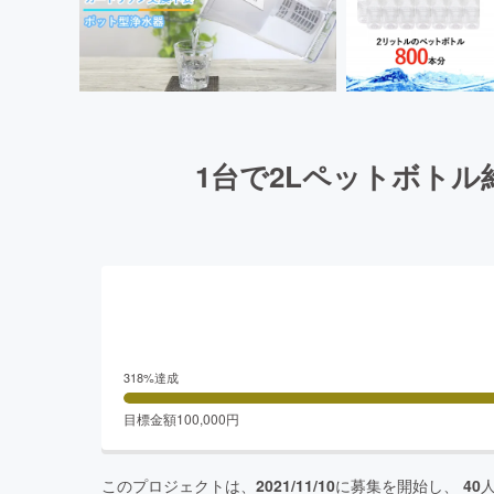
1台で2Lペットボト
318
%達成
目標金額
100,000
円
このプロジェクトは、
2021/11/10
に募集を開始し、
40