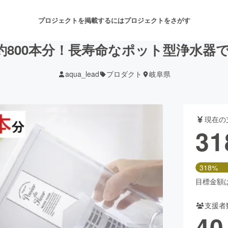
プロジェクトを掲載するには
プロジェクトをさがす
ル約800本分！長寿命なポット型浄水器
aqua_lead
プロダクト
岐阜県
注目のリターン
注目の新着プロジェクト
募集終了が近いプロジェクト
も
現在の
音楽
舞台・パフォーマンス
31
ゲーム・サービス開発
フード・飲食店
318%
書籍・雑誌出版
アニメ・漫画
目標金額は1
支援者
チャレンジ
ビューティー・ヘルスケ
40