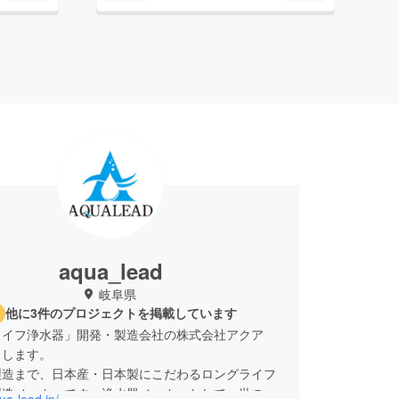
aqua_lead
岐阜県
他に3件のプロジェクトを掲載しています
ライフ浄水器」開発・製造会社の株式会社アクア
申します。
製造まで、日本産・日本製にこだわるロングライフ
製造メーカーです。浄水器メーカーとして、世の中