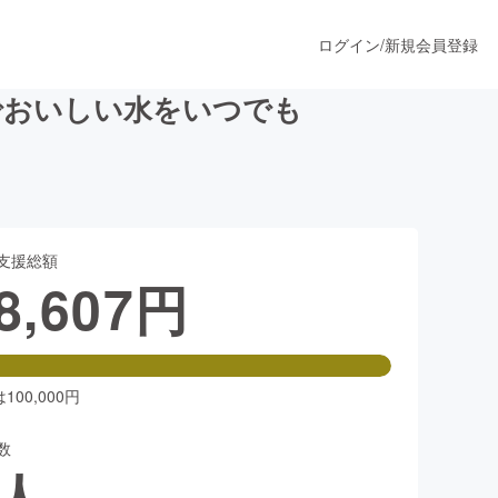
ログイン
/
新規会員登録
でおいしい水をいつでも
うすぐ公開されます
支援総額
プロダクト
8,607
円
ファッション
スポーツ
00,000円
数
ア
ソーシャルグッド
人