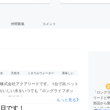
仲間募集
コメント
水
天然水
ミネラルウォーター
美味しい
式会社アクアリードです。 1台で2Lペット
でおいしい水をいつでも『ロングライフポッ
「ロング
た。応援購入をしてくださったサポーターの
リードと
もっと見る
部品から
方もそうでない方も、ぜひ一度ページをご覧
3日です！
浄水器の