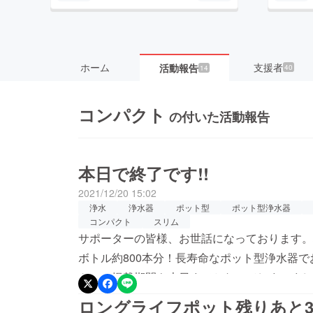
ホーム
支援者
活動報告
40
14
コンパクト
の付いた活動報告
本日で終了です!!
2021/12/20 15:02
浄水
浄水器
ポット型
ポット型浄水器
コンパクト
スリム
サポーターの皆様、お世話になっております。株
ボトル約800本分！長寿命なポット型浄水器
ト』の掲載期間も本日までとなってしまいまし
皆様、誠にありがとうございます。ご検討中の
ロングライフポット残りあと