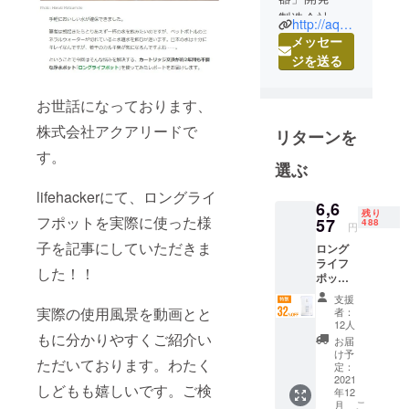
製造会社の
http://aqua-lead.jp/
株式会社ア
メッセー
クアリード
ジを送る
と申しま
す。
お世話になっております、
部品から製
株式会社アクアリードで
リターンを
造まで、日
す。
本産・日本
選ぶ
製にこだわ
lifehackerにて、ロングライ
るロングラ
6,6
残り
イフ浄水器
フポットを実際に使った様
57
488
円
の製造メー
子を記事にしていただきま
ロング
カーです。
ライフ
した！！
浄水器メー
ポット
×1 一般
カーとし
支援
販売予
実際の使用風景を動画とと
者：
て、世の中
定価格
12人
9,790円
もに分かりやすくご紹介い
のお役に立
お届
（税・
け予
てる商品を
ただいております。わたく
送料込
定：
つくりた
み）の
2021
しどもも嬉しいです。ご検
年12
32％OF
い！という
こ
月