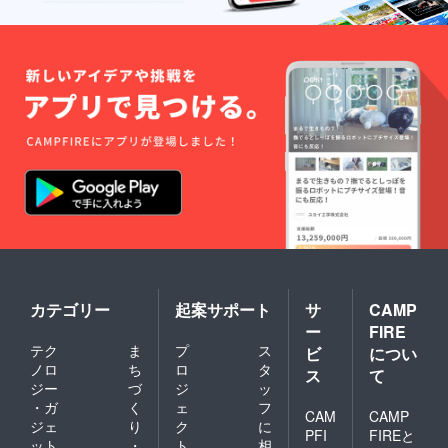
カテゴリー
起案サポート
サ
CAMP
ー
FIRE
テク
ま
プ
ス
ビ
につい
ノロ
ち
ロ
タ
ス
て
ジー
づ
ジ
ッ
・ガ
く
ェ
フ
CAM
CAMP
ジェ
り
ク
に
PFI
FIREと
ット
・
ト
相