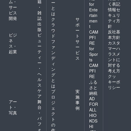
ム・
籍
ー
く表記
for
サー
・
と
情報セ
Ente
ビス
雑
は
キュリ
rtain
開発
誌
ク
サ
ティ方
men
出
ラ
ポ
針
t
版
ウ
ー
反社基
CAM
ビジ
ビ
ド
ト
本方針
PFI
ネ
ュ
フ
サ
カスタ
RE
ス・
ー
ァ
ー
マーハ
for
起業
テ
ン
ビ
ラスメ
Spor
ィ
デ
ス
ントに
ts
ー
ィ
対する
CAM
・
ン
考え方
PFI
ヘ
グ
クッ
RE
ル
と
キーポ
ふる
ス
は
リシー
さと
ケ
プ
実
納税
ア
ロ
施
AD
アー
舞
ジ
事
FOR
ト・
台
ェ
例
ALL
写真
・
ク
HIO
パ
ト
KOS
フ
の
HI
ォ
作