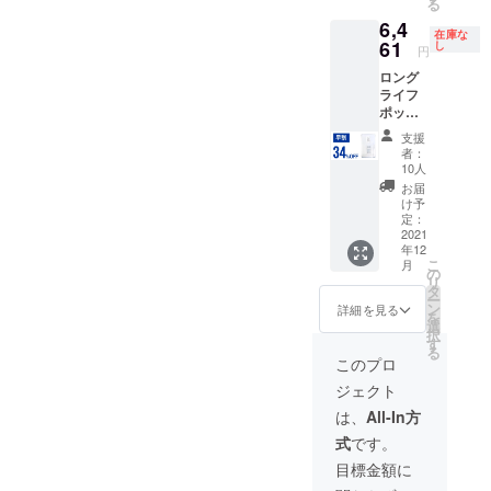
る
ト/自社
6,4
HP等で
在庫な
一般販
61
し
円
売を予
ロング
定。 ※
ライフ
税込
ポット
み、送
×1 一般
料込の
支援
販売予
価格と
者：
定価格
なりま
10人
9,790円
す。
お届
（税・
け予
送料込
定：
み）の
2021
年12
34％OF
こ
月
F 2022
の
リ
年1月下
タ
ー
旬頃か
ン
詳細を見る
を
ら、各
選
択
ECサイ
す
る
ト/自社
このプロ
HP等で
ジェクト
一般販
売を予
は、
All-In方
定。 ※
式
です。
税込
み、送
目標金額に
料込の