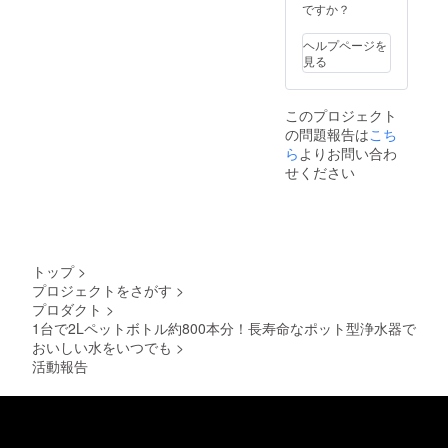
ですか？
ヘルプページを
見る
このプロジェクト
の問題報告は
こち
ら
よりお問い合わ
せください
トップ
>
プロジェクトをさがす
>
プロダクト
>
1台で2Lペットボトル約800本分！長寿命なポット型浄水器で
おいしい水をいつでも
>
活動報告