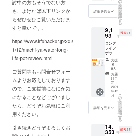
F 2022
の
討中の方もそうでない方
想いから商
リ
年1月下
タ
ー
品づくりが
旬頃か
も、よければ以下リンクか
ン
詳細を見る
を
ら、各
選
始まりまし
択
らぜひぜひご覧いただけま
ECサイ
す
る
た。 どのよ
ト/自社
すと幸いです。
9,1
HP等で
うにしたら
残り91
一般販
93
円
お客様に喜
売を予
https://www.lifehacker.jp/202
んでいただ
ロング
定。 ※
ライフ
税込
1/12/machi-ya-water-long-
けるのだろ
ポット
み、送
うか、どの
life-pot-review.html
×1 交換
料込の
支援
カート
ようにした
価格と
者：
リッジ
なりま
9人
らお客様の
ご質問等もお問合せフォー
×1 一般
す。
お届
使い心地が
販売予
け予
ムよりお応えしております
定価格
定：
良くなるだ
15,070
2021
ので、ご支援前になにか気
ろうかな
年12
円
こ
月
になることなどございまし
ど、検証・
（税・
の
リ
送料込
タ
失敗を繰り
たら、どうぞお気軽にご利
ー
み）の
ン
詳細を見る
を
返しなが
39％OF
選
用ください。
択
F 2022
ら、日々新
す
る
年1月下
しい製品を
14,
旬頃か
引き続きどうぞよろしくお
開発研究し
残り27
ら、各
353
円
願いいたします！
ECサイ