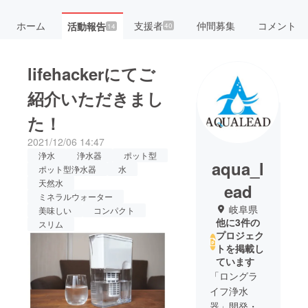
ホーム
支援者
仲間募集
コメント
活動報告
40
14
lifehackerにてご
紹介いただきまし
た！
2021/12/06 14:47
浄水
浄水器
ポット型
aqua_l
ポット型浄水器
水
天然水
ead
ミネラルウォーター
岐阜県
美味しい
コンパクト
他に3件の
スリム
プロジェク
トを掲載し
ています
「ロングラ
イフ浄水
器」開発・