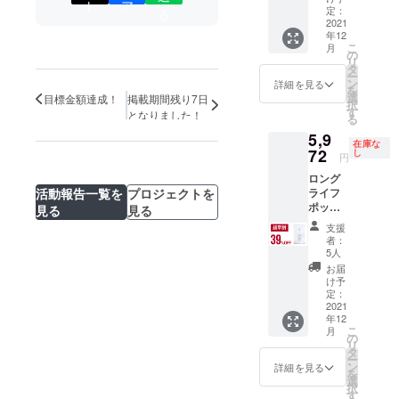
ト
ア
定価格
価格と
定：
る
36,190
2021
なりま
年12
円
す。
こ
月
（税・
の
リ
送料込
タ
ー
み）の
ン
詳細を見る
を
49％OF
選
目標金額達成！
掲載期間残り7日
択
F 2022
す
となりました！
る
年1月下
5,9
旬頃か
在庫な
ら、各
72
し
円
ECサイ
ロング
ト/自社
ライフ
活動報告一覧を
プロジェクトを
HP等で
ポット
一般販
見る
見る
×1 一般
売を予
支援
販売予
定。 ※
者：
定価格
税込
5人
9,790円
み、送
お届
（税・
料込の
け予
送料込
価格と
定：
み）の
2021
なりま
年12
39％OF
す。
こ
月
F 2022
の
リ
年1月下
タ
ー
旬頃か
ン
詳細を見る
を
ら、各
選
択
ECサイ
す