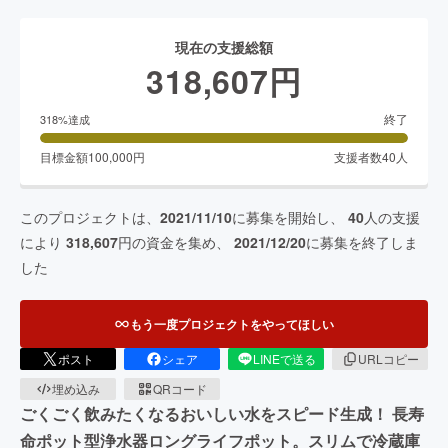
現在の支援総額
318,607
円
終了
318
%達成
目標金額
100,000
円
支援者数
40
人
このプロジェクトは、
2021/11/10
に募集を開始し、
40
人の支援
により
318,607
円の資金を集め、
2021/12/20
に募集を終了しま
した
もう一度プロジェクトをやってほしい
ポスト
シェア
LINEで送る
URLコピー
埋め込み
QRコード
ごくごく飲みたくなるおいしい水をスピード生成！ 長寿
命ポット型浄水器ロングライフポット。スリムで冷蔵庫