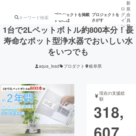
新
ロ
規
グ
会
プロジェクトを掲載
プロジェクトを
/
するには
さがす
イ
員
ン
登
1台で2Lペットボトル約800本分！長
録
寿命なポット型浄水器でおいしい水
をいつでも
人気のプロ
注目のリ
注目の新着プロ
募集終了が近いプ
もうすぐ公開
ジェクト
ターン
ジェクト
ロジェクト
されます
aqua_lead
プロダクト
岐阜県
アート・写真
音楽
現在の支援総
テクノロジー・ガジェット
ゲーム・サ
額
318,
映像・映画
書籍・雑誌
607
ビジネス・起業
チャレンジ