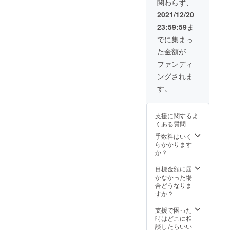
関わらず、
価格と
なりま
2021/12/20
す。
23:59:59
ま
でに集まっ
た金額が
ファンディ
ングされま
す。
支援に関するよ
くある質問
手数料はいく
らかかります
か？
目標金額に届
かなかった場
合どうなりま
すか？
支援で困った
時はどこに相
談したらいい