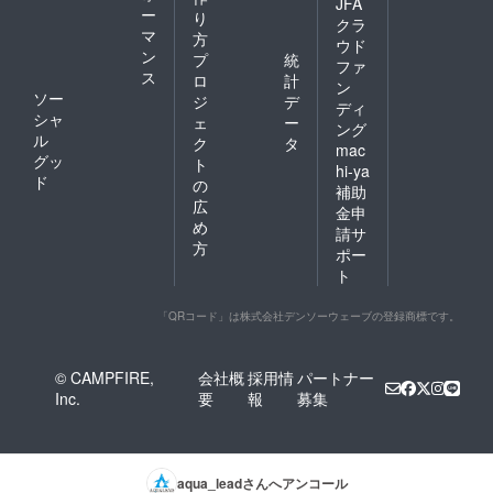
JFA
ー
り
クラ
マ
方
ウド
ン
プ
統
ファ
ス
ロ
計
ン
ソー
ジ
デ
ディ
シャ
ェ
ー
ング
ル
ク
タ
mac
グッ
ト
hi-ya
ド
の
補助
広
金申
め
請サ
方
ポー
ト
「QRコード」は株式会社デンソーウェーブの登録商標です。
© CAMPFIRE,
会社概
採用情
パートナー
Inc.
要
報
募集
aqua_lead
さんへアンコール