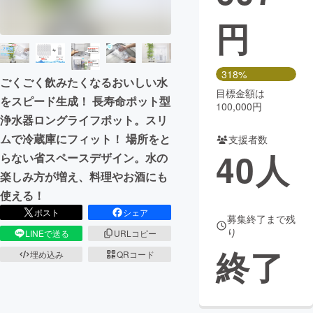
円
まちづくり・地域活性化
CAMPFIRE for Social Good
CAMPFIRE Creation
318%
ごくごく飲みたくなるおいしい水
CAMPFIREふるさと納税
machi-ya
コミュニティ
目標金額は
をスピード生成！ 長寿命ポット型
100,000円
浄水器ロングライフポット。スリ
ムで冷蔵庫にフィット！ 場所をと
支援者数
40
人
らない省スペースデザイン。水の
楽しみ方が増え、料理やお酒にも
使える！
ポスト
シェア
募集終了まで残
り
LINEで送る
URLコピー
終了
埋め込み
QRコード