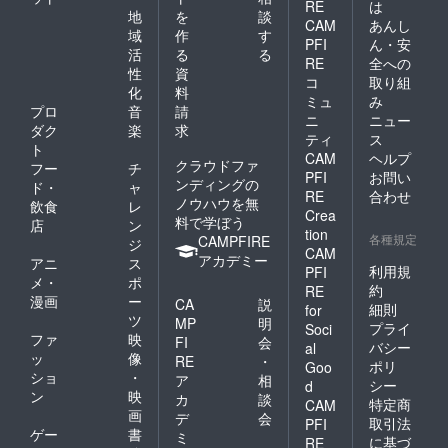
RE
は
地
を
談
CAM
あんし
域
作
す
PFI
ん・安
活
る
る
RE
全への
性
資
コ
取り組
化
料
ミュ
み
プロ
音
請
ニ
ニュー
ダク
楽
求
ティ
ス
ト
CAM
ヘルプ
クラウドファ
フー
チ
PFI
お問い
ンディングの
ド・
ャ
RE
合わせ
ノウハウを無
飲食
レ
Crea
料で学ぼう
店
ン
tion
各種規定
CAMPFIRE
ジ
CAM
アカデミー
アニ
ス
利用規
PFI
メ・
ポ
約
RE
漫画
ー
CA
説
細則
for
ツ
MP
明
プライ
Soci
ファ
映
FI
会
バシー
al
ッ
像
RE
・
ポリ
Goo
ショ
・
ア
相
シー
d
ン
映
カ
談
特定商
CAM
画
デ
会
取引法
PFI
ゲー
書
ミ
に基づ
RE