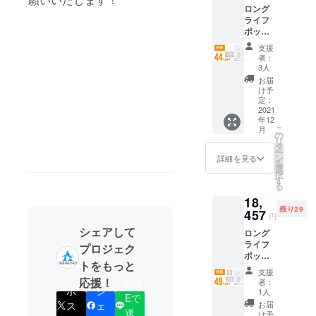
ておりま
ロング
ト/自社
す。 より多
ライフ
HP等で
ポット
くの方に、
一般販
×1 交換
売を予
浄水器の良
支援
カート
定。 ※
者：
さを知って
リッジ
税込
3人
×3 一般
み、送
頂きたいと
お届
販売予
料込の
け予
思い、クラ
定価格
価格と
定：
ウドファン
25,630
2021
なりま
年12
円
す。
ディングに
こ
月
（税・
の
リ
チャレンジ
送料込
タ
ー
み）の
いたしまし
ン
詳細を見る
を
44％OF
選
た。皆様の
択
F 2022
す
る
応援・ご支
年1月下
18,
旬頃か
援を頂けま
残り29
ら、各
457
円
すと幸いで
ECサイ
シェアして
ロング
ございま
ト/自社
ライフ
HP等で
プロジェク
す。
ポット
一般販
トをもっと
×1 交換
売を予
支援
カート
定。 ※
応援！
者：
LIN
リッジ
ポ
シ
税込
1人
Eで
×5 一般
み、送
ス
ェ
お届
送
販売予
料込の
け予