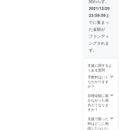
いませ。引き続きよろしく
関わらず、
価格と
なりま
2021/12/20
お願いいたします！
す。
23:59:59
ま
でに集まっ
た金額が
ファンディ
ングされま
す。
支援に関するよ
くある質問
手数料はいく
らかかります
か？
目標金額に届
かなかった場
合どうなりま
すか？
支援で困った
時はどこに相
談したらいい