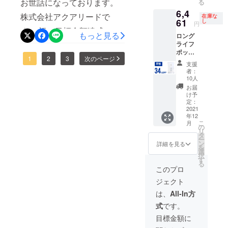
お世話になっております。
る
ト/自社
life-pot-review.html ご質問等
6,4
HP等で
株式会社アクアリードで
在庫な
一般販
61
もお問合せフォームよりお
し
円
売を予
す。 祝！目標金額達成。応
もっと見る
ロング
応えしておりますので、ご
定。 ※
援購入をくださったサポー
ライフ
税込
支援前になにか気になるこ
ポット
み、送
ターの皆様、誠にありがと
1
2
3
次のページ
×1 一般
料込の
支援
となどございましたら、ど
販売予
価格と
者：
うございます。皆様の熱い
定価格
なりま
10人
うぞお気軽にご利用くださ
9,790円
す。
ご支援をいただきとても嬉
お届
（税・
い。 引き続きどうぞよろし
け予
しい限りです。まだまだ掲
送料込
定：
くお願いいたします！
み）の
2021
載期間も17日ございますの
年12
34％OF
こ
月
F 2022
の
で、是非一人でも多くの方
リ
年1月下
タ
ー
旬頃か
ン
にロングライフポットの良
詳細を見る
を
ら、各
選
択
さを知っていただけたらと
ECサイ
す
る
ト/自社
このプロ
思います。なにかご質問、
HP等で
ジェクト
一般販
ご不明点などございました
売を予
は、
All-In方
定。 ※
ら、お問い合わせよりどう
式
です。
税込
ぞお気軽におたずねくださ
み、送
目標金額に
料込の