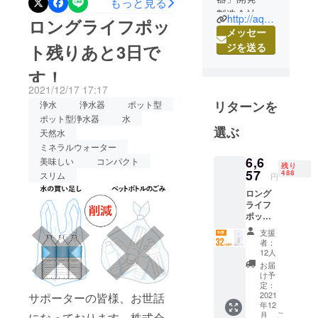
もっと見る
製造会社の
で2Lペットボトル約800本
http://aqua-lead.jp/
ロングライフポッ
株式会社ア
メッセー
分！長寿命なポット型浄水
クアリード
ト残りあと3日で
ジを送る
器でおいしい水をいつでも
と申しま
す！
『ロングライフポット』の
す。
2021/12/17 17:17
部品から製
掲載期間も本日までとなっ
リターンを
浄水
浄水器
ポット型
造まで、日
てしまいました。応援購入
ポット型浄水器
水
本産・日本
選ぶ
天然水
をしてくださったサポー
製にこだわ
ミネラルウォーター
ターの皆様、誠にありがと
るロングラ
6,6
美味しい
コンパクト
残り
イフ浄水器
57
うございます。ご検討中の
488
スリム
円
の製造メー
方もそうでない方も、ぜひ
ロング
カーです。
ライフ
一度ページをご覧いただけ
浄水器メー
ポット
×1 一般
カーとし
ますと幸いです。なにかご
支援
販売予
者：
て、世の中
定価格
質問、ご不明点などござい
12人
9,790円
のお役に立
お届
ましたら、お問い合わせよ
（税・
け予
てる商品を
送料込
定：
りどうぞお気軽におたずね
つくりた
み）の
2021
サポーターの皆様、お世話
年12
32％OF
い！という
くださいませ。よろしくお
こ
月
になっております。株式会