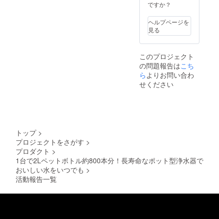
ですか？
ヘルプページを
見る
このプロジェクト
の問題報告は
こち
ら
よりお問い合わ
せください
トップ
>
プロジェクトをさがす
>
プロダクト
>
1台で2Lペットボトル約800本分！長寿命なポット型浄水器で
おいしい水をいつでも
>
活動報告一覧