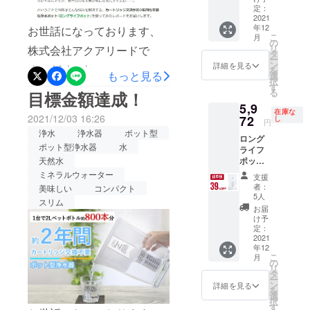
定価格
価格と
定：
ご質問、ご不明点などござ
36,190
2021
なりま
年12
円
お世話になっております、
す。
いましたら、お問い合わせ
こ
月
（税・
の
リ
株式会社アクアリードで
送料込
よりどうぞお気軽におたず
タ
ー
み）の
ン
詳細を見る
す。 lifehackerにて、ロング
を
ねくださいませ。よろしく
49％OF
もっと見る
選
択
F 2022
す
ライフポットを実際に使っ
お願いいたします！
る
目標金額達成！
年1月下
5,9
旬頃か
た様子を記事にしていただ
在庫な
ら、各
2021/12/03 16:26
72
し
円
きました！！ 実際の使用風
ECサイ
浄水
浄水器
ポット型
ロング
ト/自社
景を動画とともに分かりや
ポット型浄水器
水
ライフ
HP等で
ポット
天然水
一般販
すくご紹介いただいており
×1 一般
売を予
ミネラルウォーター
支援
販売予
定。 ※
ます。わたくしどもも嬉し
者：
美味しい
コンパクト
定価格
税込
5人
スリム
いです。ご検討中の方もそ
9,790円
み、送
お届
（税・
料込の
け予
うでない方も、よければ以
送料込
価格と
定：
み）の
2021
なりま
下リンクからぜひぜひご覧
年12
39％OF
す。
こ
月
F 2022
いただけますと幸いです。
の
リ
年1月下
タ
ー
https://www.lifehacker.jp/202
旬頃か
ン
詳細を見る
を
ら、各
選
1/12/machi-ya-water-long-
択
ECサイ
す