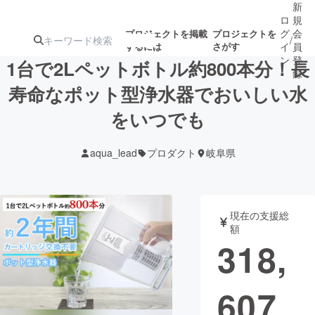
新
ロ
規
グ
会
プロジェクトを掲載
プロジェクトを
/
するには
さがす
イ
員
ン
登
1台で2Lペットボトル約800本分！長
録
寿命なポット型浄水器でおいしい水
をいつでも
人気のプロ
注目のリ
注目の新着プロ
募集終了が近いプ
もうすぐ公開
ジェクト
ターン
ジェクト
ロジェクト
されます
aqua_lead
プロダクト
岐阜県
アート・写真
音楽
現在の支援総
テクノロジー・ガジェット
ゲーム・サ
額
318,
映像・映画
書籍・雑誌
607
ビジネス・起業
チャレンジ