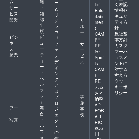
ム・
籍
ー
く表記
for
サー
・
と
情報セ
Ente
ビス
雑
は
キュリ
rtain
開発
誌
ク
サ
ティ方
men
出
ラ
ポ
針
t
版
ウ
ー
反社基
CAM
ビジ
ビ
ド
ト
本方針
PFI
ネ
ュ
フ
サ
カスタ
RE
ス・
ー
ァ
ー
マーハ
for
起業
テ
ン
ビ
ラスメ
Spor
ィ
デ
ス
ントに
ts
ー
ィ
対する
CAM
・
ン
考え方
PFI
ヘ
グ
クッ
RE
ル
と
キーポ
ふる
ス
は
リシー
さと
ケ
プ
実
納税
ア
ロ
施
AD
アー
舞
ジ
事
FOR
ト・
台
ェ
例
ALL
写真
・
ク
HIO
パ
ト
KOS
フ
の
HI
ォ
作