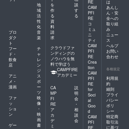
RE
は
地
を
談
CAM
あんし
域
作
す
PFI
ん・安
活
る
る
RE
全への
性
資
コ
取り組
化
料
ミュ
み
プロ
音
請
ニ
ニュー
ダク
楽
求
ティ
ス
ト
CAM
ヘルプ
クラウドファ
フー
チ
PFI
お問い
ンディングの
ド・
ャ
RE
合わせ
ノウハウを無
飲食
レ
Crea
料で学ぼう
店
ン
tion
各種規定
CAMPFIRE
ジ
CAM
アカデミー
アニ
ス
利用規
PFI
メ・
ポ
約
RE
漫画
ー
CA
説
細則
for
ツ
MP
明
プライ
Soci
ファ
映
FI
会
バシー
al
ッ
像
RE
・
ポリ
Goo
ショ
・
ア
相
シー
d
ン
映
カ
談
特定商
CAM
画
デ
会
取引法
PFI
ゲー
書
ミ
に基づ
RE