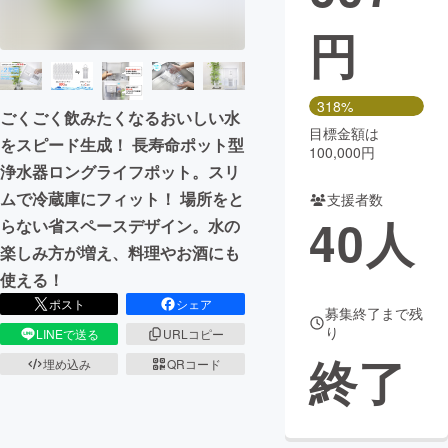
円
まちづくり・地域活性化
CAMPFIRE for Social Good
CAMPFIRE Creation
318%
ごくごく飲みたくなるおいしい水
CAMPFIREふるさと納税
machi-ya
コミュニティ
目標金額は
をスピード生成！ 長寿命ポット型
100,000円
浄水器ロングライフポット。スリ
ムで冷蔵庫にフィット！ 場所をと
支援者数
40
人
らない省スペースデザイン。水の
楽しみ方が増え、料理やお酒にも
使える！
ポスト
シェア
募集終了まで残
り
LINEで送る
URLコピー
終了
埋め込み
QRコード