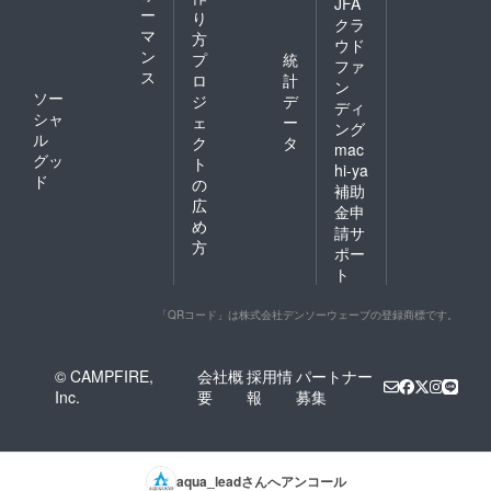
JFA
ー
り
クラ
マ
方
ウド
ン
プ
統
ファ
ス
ロ
計
ン
ソー
ジ
デ
ディ
シャ
ェ
ー
ング
ル
ク
タ
mac
グッ
ト
hi-ya
ド
の
補助
広
金申
め
請サ
方
ポー
ト
「QRコード」は株式会社デンソーウェーブの登録商標です。
© CAMPFIRE,
会社概
採用情
パートナー
Inc.
要
報
募集
aqua_lead
さんへアンコール