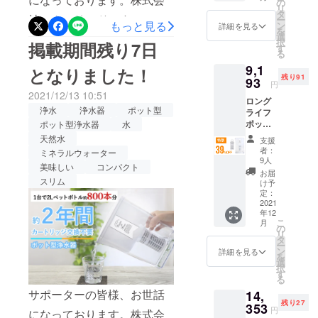
F 2022
の
想いから商
リ
年1月下
タ
願いいたします！
社アクアリードです。 1台
ー
品づくりが
旬頃か
もっと見る
ン
詳細を見る
を
ら、各
選
で2Lペットボトル約800本
始まりまし
択
掲載期間残り7日
ECサイ
す
る
た。 どのよ
ト/自社
分！長寿命なポット型浄水
9,1
HP等で
となりました！
うにしたら
器でおいしい水をいつでも
残り91
一般販
93
円
お客様に喜
売を予
2021/12/13 10:51
『ロングライフポット』の
んでいただ
ロング
定。 ※
浄水
浄水器
ポット型
ライフ
税込
けるのだろ
掲載期間も残り３日間と
ポット
ポット型浄水器
水
み、送
うか、どの
×1 交換
料込の
なってしまいました。ロン
天然水
支援
カート
ようにした
価格と
者：
ミネラルウォーター
グライフポットのポイント
リッジ
なりま
9人
らお客様の
美味しい
コンパクト
×1 一般
す。
お届
がページに記載されており
使い心地が
販売予
スリム
け予
定価格
定：
良くなるだ
ます！ご検討中の方もそう
15,070
2021
ろうかな
年12
円
でない方も、ぜひ一度ペー
こ
月
ど、検証・
（税・
の
リ
ジをご覧いただけますと幸
送料込
タ
失敗を繰り
ー
み）の
ン
詳細を見る
いです。なにかご質問、ご
を
返しなが
39％OF
選
択
F 2022
ら、日々新
す
不明点などございました
る
年1月下
しい製品を
サポーターの皆様、お世話
14,
旬頃か
ら、お問い合わせよりどう
開発研究し
残り27
ら、各
353
円
になっております。株式会
ぞお気軽におたずねくださ
ECサイ