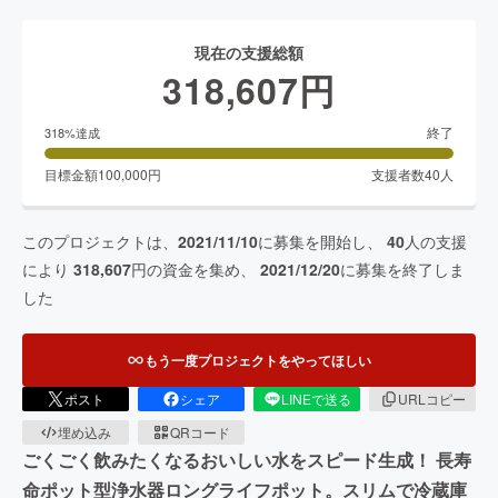
現在の支援総額
318,607
円
終了
318
%達成
目標金額
100,000
円
支援者数
40
人
このプロジェクトは、
2021/11/10
に募集を開始し、
40
人の支援
により
318,607
円の資金を集め、
2021/12/20
に募集を終了しま
した
もう一度プロジェクトをやってほしい
ポスト
シェア
LINEで送る
URLコピー
埋め込み
QRコード
ごくごく飲みたくなるおいしい水をスピード生成！ 長寿
命ポット型浄水器ロングライフポット。スリムで冷蔵庫