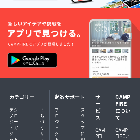
カテゴリー
起案サポート
サ
CAMP
ー
FIRE
テク
ま
プ
ス
ビ
につい
ノロ
ち
ロ
タ
ス
て
ジー
づ
ジ
ッ
・ガ
く
ェ
フ
CAM
CAMP
ジェ
り
ク
に
PFI
FIREと
ット
・
ト
相