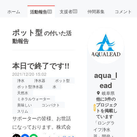
ホーム
支援者
仲間募集
コメント
活動報告
40
14
ポット型
の付いた活
動報告
本日で終了です!!
aqua_l
2021/12/20 15:02
浄水
浄水器
ポット型
ead
ポット型浄水器
水
天然水
岐阜県
他に3件の
ミネラルウォーター
プロジェク
美味しい
コンパクト
トを掲載し
スリム
ています
サポーターの皆様、お世話
「ロングラ
になっております。株式会
イフ浄水
社アクアリードです。 1台
器」開発・