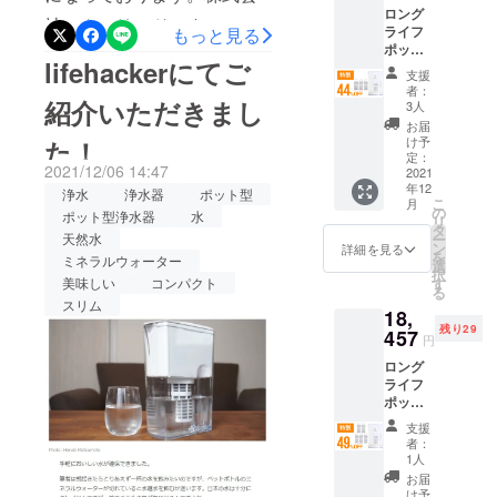
ておりま
ロング
ト/自社
社アクアリードです。 1台
す。 より多
いませ。よろしくお願いい
ライフ
もっと見る
HP等で
ポット
くの方に、
一般販
で2Lペットボトル約800本
たします！
lifehackerにてご
×1 交換
売を予
浄水器の良
支援
分！長寿命なポット型浄水
カート
定。 ※
者：
さを知って
リッジ
紹介いただきまし
税込
3人
器でおいしい水をいつでも
×3 一般
み、送
頂きたいと
お届
販売予
料込の
け予
た！
『ロングライフポット』の
思い、クラ
定価格
価格と
定：
2021/12/06 14:47
ウドファン
25,630
2021
なりま
掲載期間も残り７日間と
年12
円
す。
浄水
浄水器
ポット型
ディングに
こ
月
なってしまいました。最良
（税・
の
ポット型浄水器
水
リ
チャレンジ
送料込
タ
天然水
ー
の製品がお届けできるよ
み）の
いたしまし
ン
詳細を見る
を
ミネラルウォーター
44％OF
選
た。皆様の
う、ただいま出荷に向けて
択
F 2022
美味しい
コンパクト
す
る
応援・ご支
年1月下
全力でとりかかっておりま
スリム
18,
旬頃か
援を頂けま
残り29
す。商品発送までお時間い
ら、各
457
円
すと幸いで
ECサイ
ただきますが、今しばらく
ロング
ございま
ト/自社
ライフ
HP等で
す。
お待ちください。ご検討中
ポット
一般販
×1 交換
売を予
の方もそうでない方も、ぜ
支援
カート
定。 ※
者：
リッジ
ひ一度ページをご覧いただ
税込
1人
×5 一般
み、送
お届
けますと幸いです。なにか
販売予
料込の
け予