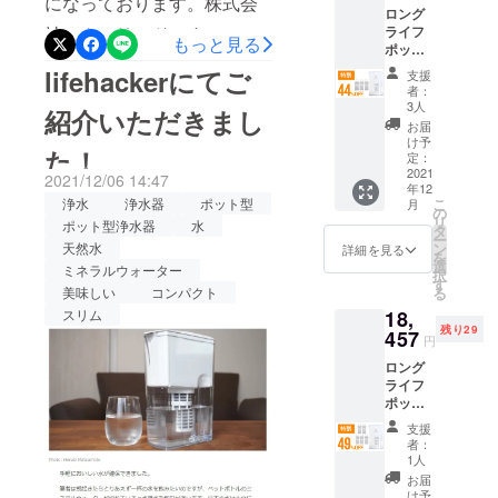
になっております。株式会
ておりま
ぞお気軽におたずねくださ
ロング
ト/自社
す。 より多
社アクアリードです。 1台
ライフ
HP等で
いませ。よろしくお願いい
もっと見る
ポット
くの方に、
一般販
で2Lペットボトル約800本
×1 交換
たします！
売を予
lifehackerにてご
浄水器の良
支援
カート
定。 ※
者：
分！長寿命なポット型浄水
さを知って
リッジ
税込
3人
紹介いただきまし
×3 一般
み、送
頂きたいと
器でおいしい水をいつでも
お届
販売予
料込の
け予
思い、クラ
た！
『ロングライフポット』の
定価格
価格と
定：
ウドファン
25,630
2021
なりま
2021/12/06 14:47
掲載期間も残り７日間と
年12
円
す。
ディングに
浄水
浄水器
ポット型
こ
月
（税・
の
なってしまいました。最良
リ
チャレンジ
ポット型浄水器
水
送料込
タ
ー
み）の
いたしまし
天然水
ン
の製品がお届けできるよ
詳細を見る
を
44％OF
選
ミネラルウォーター
た。皆様の
択
う、ただいま出荷に向けて
F 2022
す
美味しい
コンパクト
る
応援・ご支
年1月下
全力でとりかかっておりま
スリム
18,
旬頃か
援を頂けま
残り29
ら、各
457
円
す。商品発送までお時間い
すと幸いで
ECサイ
ロング
ございま
ト/自社
ただきますが、今しばらく
ライフ
HP等で
す。
ポット
お待ちください。ご検討中
一般販
×1 交換
売を予
支援
の方もそうでない方も、ぜ
カート
定。 ※
者：
リッジ
税込
1人
ひ一度ページをご覧いただ
×5 一般
み、送
お届
販売予
料込の
け予