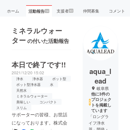
ホーム
支援者
仲間募集
コメント
活動報告
40
14
ミネラルウォー
ター
の付いた活動報告
本日で終了です!!
aqua_l
2021/12/20 15:02
ead
浄水
浄水器
ポット型
ポット型浄水器
水
岐阜県
天然水
他に3件の
ミネラルウォーター
プロジェク
美味しい
コンパクト
トを掲載し
スリム
ています
サポーターの皆様、お世話
「ロングラ
になっております。株式会
イフ浄水
器」開発・