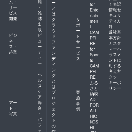
ム・
籍
ー
く表記
for
サー
・
と
情報セ
Ente
ビス
雑
は
キュリ
rtain
開発
誌
ク
サ
ティ方
men
出
ラ
ポ
針
t
版
ウ
ー
反社基
CAM
ビジ
ビ
ド
ト
本方針
PFI
ネ
ュ
フ
サ
カスタ
RE
ス・
ー
ァ
ー
マーハ
for
起業
テ
ン
ビ
ラスメ
Spor
ィ
デ
ス
ントに
ts
ー
ィ
対する
CAM
・
ン
考え方
PFI
ヘ
グ
クッ
RE
ル
と
キーポ
ふる
ス
は
リシー
さと
ケ
プ
実
納税
ア
ロ
施
AD
アー
舞
ジ
事
FOR
ト・
台
ェ
例
ALL
写真
・
ク
HIO
パ
ト
KOS
フ
の
HI
ォ
作