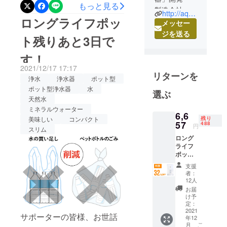
社アクアリードです。 1台
もっと見る
製造会社の
http://aqua-lead.jp/
で2Lペットボトル約800本
ロングライフポッ
株式会社ア
メッセー
分！長寿命なポット型浄水
クアリード
ジを送る
ト残りあと3日で
器でおいしい水をいつでも
と申しま
す。
す！
『ロングライフポット』の
部品から製
2021/12/17 17:17
掲載期間も本日までとなっ
リターンを
造まで、日
浄水
浄水器
ポット型
てしまいました。応援購入
本産・日本
ポット型浄水器
水
選ぶ
製にこだわ
天然水
をしてくださったサポー
ミネラルウォーター
るロングラ
ターの皆様、誠にありがと
6,6
美味しい
コンパクト
残り
イフ浄水器
57
488
円
うございます。ご検討中の
スリム
の製造メー
ロング
方もそうでない方も、ぜひ
カーです。
ライフ
浄水器メー
ポット
一度ページをご覧いただけ
×1 一般
カーとし
支援
ますと幸いです。なにかご
販売予
者：
て、世の中
定価格
12人
質問、ご不明点などござい
9,790円
のお役に立
お届
（税・
け予
ましたら、お問い合わせよ
てる商品を
送料込
定：
つくりた
み）の
2021
りどうぞお気軽におたずね
サポーターの皆様、お世話
年12
32％OF
い！という
こ
月