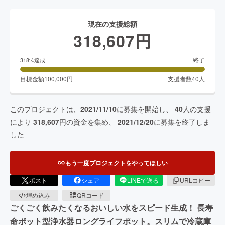
現在の支援総額
318,607
円
終了
318
%達成
目標金額
100,000
円
支援者数
40
人
このプロジェクトは、
2021/11/10
に募集を開始し、
40
人の支援
により
318,607
円の資金を集め、
2021/12/20
に募集を終了しま
した
もう一度プロジェクトをやってほしい
ポスト
シェア
LINEで送る
URLコピー
埋め込み
QRコード
ごくごく飲みたくなるおいしい水をスピード生成！ 長寿
命ポット型浄水器ロングライフポット。スリムで冷蔵庫