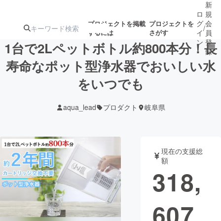
新
ロ
規
グ
会
プロジェクトを掲載
プロジェクトを
/
するには
さがす
イ
員
ン
登
1台で2Lペットボトル約800本分！長
録
寿命なポット型浄水器でおいしい水
をいつでも
人気のプロ
注目のリ
注目の新着プロ
募集終了が近いプ
もうすぐ公開
ジェクト
ターン
ジェクト
ロジェクト
されます
aqua_lead
プロダクト
岐阜県
アート・写真
音楽
現在の支援総
テクノロジー・ガジェット
ゲーム・サ
額
318,
映像・映画
書籍・雑誌
607
ビジネス・起業
チャレンジ