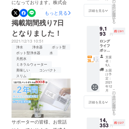
くださいませ。よろしくお
F 2022
の
になっております。株式会
想いから商
リ
年1月下
タ
ー
願いいたします！
品づくりが
旬頃か
社アクアリードです。 1台
ン
詳細を見る
もっと見る
を
ら、各
選
始まりまし
択
で2Lペットボトル約800本
ECサイ
す
掲載期間残り7日
る
た。 どのよ
ト/自社
分！長寿命なポット型浄水
9,1
HP等で
うにしたら
となりました！
残り91
一般販
93
器でおいしい水をいつでも
円
お客様に喜
売を予
2021/12/13 10:51
んでいただ
ロング
定。 ※
『ロングライフポット』の
ライフ
税込
浄水
浄水器
ポット型
けるのだろ
掲載期間も残り３日間と
ポット
み、送
ポット型浄水器
水
うか、どの
×1 交換
料込の
支援
なってしまいました。ロン
天然水
カート
ようにした
価格と
者：
リッジ
ミネラルウォーター
なりま
9人
グライフポットのポイント
らお客様の
×1 一般
す。
美味しい
コンパクト
お届
使い心地が
販売予
がページに記載されており
け予
スリム
定価格
定：
良くなるだ
ます！ご検討中の方もそう
15,070
2021
ろうかな
年12
円
でない方も、ぜひ一度ペー
こ
月
ど、検証・
（税・
の
リ
送料込
タ
失敗を繰り
ジをご覧いただけますと幸
ー
み）の
ン
詳細を見る
を
返しなが
39％OF
いです。なにかご質問、ご
選
択
F 2022
ら、日々新
す
る
不明点などございました
年1月下
しい製品を
14,
旬頃か
サポーターの皆様、お世話
ら、お問い合わせよりどう
開発研究し
残り27
ら、各
353
円
ECサイ