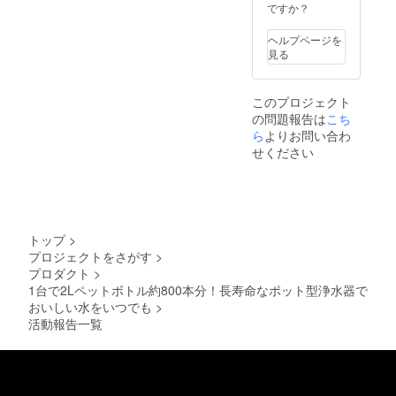
ですか？
ヘルプページを
見る
このプロジェクト
の問題報告は
こち
ら
よりお問い合わ
せください
トップ
>
プロジェクトをさがす
>
プロダクト
>
1台で2Lペットボトル約800本分！長寿命なポット型浄水器で
おいしい水をいつでも
>
活動報告一覧