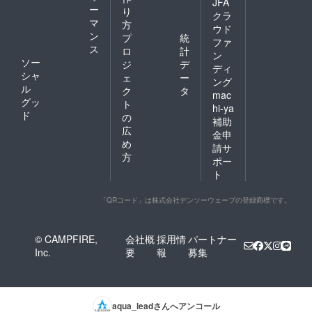
JFA
ー
り
クラ
マ
方
ウド
ン
プ
統
ファ
ス
ロ
計
ン
ソー
ジ
デ
ディ
シャ
ェ
ー
ング
ル
ク
タ
mac
グッ
ト
hi-ya
ド
の
補助
広
金申
め
請サ
方
ポー
ト
「QRコード」は株式会社デンソーウェーブの登録商標です。
© CAMPFIRE,
会社概
採用情
パートナー
Inc.
要
報
募集
aqua_lead
さんへアンコール