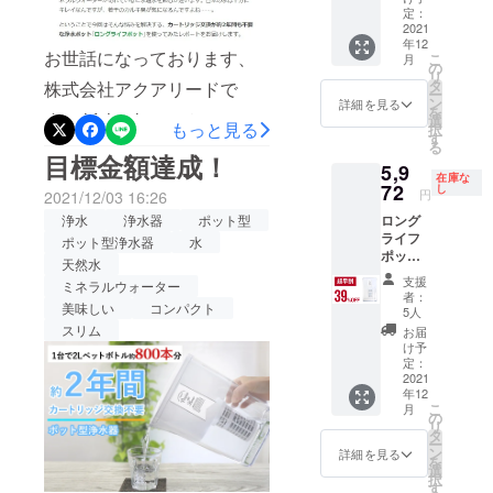
けますと幸いです。なにか
定価格
価格と
定：
36,190
2021
ご質問、ご不明点などござ
なりま
年12
円
す。
お世話になっております、
こ
月
いましたら、お問い合わせ
（税・
の
リ
送料込
タ
株式会社アクアリードで
よりどうぞお気軽におたず
ー
み）の
ン
詳細を見る
を
49％OF
す。 lifehackerにて、ロング
選
ねくださいませ。よろしく
もっと見る
択
F 2022
す
る
ライフポットを実際に使っ
年1月下
お願いいたします！
目標金額達成！
5,9
旬頃か
た様子を記事にしていただ
在庫な
ら、各
72
し
円
2021/12/03 16:26
ECサイ
きました！！ 実際の使用風
ロング
浄水
浄水器
ポット型
ト/自社
ライフ
HP等で
景を動画とともに分かりや
ポット型浄水器
水
ポット
一般販
天然水
すくご紹介いただいており
×1 一般
売を予
支援
ミネラルウォーター
販売予
定。 ※
者：
ます。わたくしどもも嬉し
定価格
美味しい
コンパクト
税込
5人
9,790円
み、送
スリム
お届
いです。ご検討中の方もそ
（税・
料込の
け予
送料込
価格と
定：
うでない方も、よければ以
み）の
2021
なりま
年12
下リンクからぜひぜひご覧
39％OF
す。
こ
月
F 2022
の
いただけますと幸いです。
リ
年1月下
タ
ー
旬頃か
ン
詳細を見る
https://www.lifehacker.jp/202
を
ら、各
選
択
ECサイ
1/12/machi-ya-water-long-
す