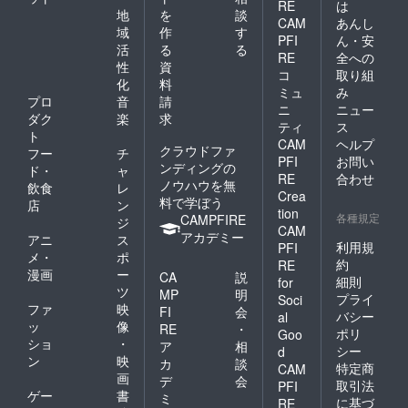
RE
は
地
を
談
CAM
あんし
域
作
す
PFI
ん・安
活
る
る
RE
全への
性
資
コ
取り組
化
料
ミュ
み
プロ
音
請
ニ
ニュー
ダク
楽
求
ティ
ス
ト
CAM
ヘルプ
クラウドファ
フー
チ
PFI
お問い
ンディングの
ド・
ャ
RE
合わせ
ノウハウを無
飲食
レ
Crea
料で学ぼう
店
ン
tion
各種規定
CAMPFIRE
ジ
CAM
アカデミー
アニ
ス
利用規
PFI
メ・
ポ
約
RE
漫画
ー
CA
説
細則
for
ツ
MP
明
プライ
Soci
ファ
映
FI
会
バシー
al
ッ
像
RE
・
ポリ
Goo
ショ
・
ア
相
シー
d
ン
映
カ
談
特定商
CAM
画
デ
会
取引法
PFI
ゲー
書
ミ
に基づ
RE