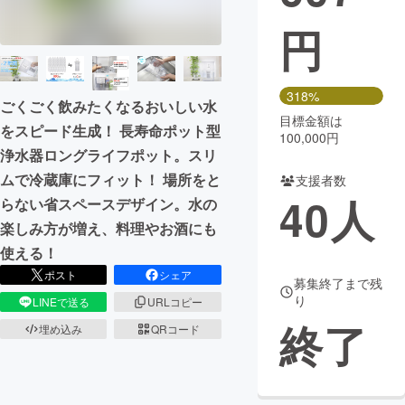
円
まちづくり・地域活性化
CAMPFIRE for Social Good
CAMPFIRE Creation
318%
ごくごく飲みたくなるおいしい水
CAMPFIREふるさと納税
machi-ya
コミュニティ
目標金額は
をスピード生成！ 長寿命ポット型
100,000円
浄水器ロングライフポット。スリ
ムで冷蔵庫にフィット！ 場所をと
支援者数
40
人
らない省スペースデザイン。水の
楽しみ方が増え、料理やお酒にも
使える！
ポスト
シェア
募集終了まで残
り
LINEで送る
URLコピー
終了
埋め込み
QRコード