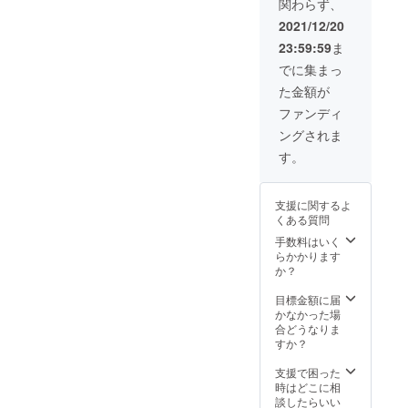
関わらず、
価格と
いませ。引き続きよろしく
なりま
2021/12/20
お願いいたします！
す。
23:59:59
ま
でに集まっ
た金額が
ファンディ
ングされま
す。
支援に関するよ
くある質問
手数料はいく
らかかります
か？
目標金額に届
かなかった場
合どうなりま
すか？
支援で困った
時はどこに相
談したらいい