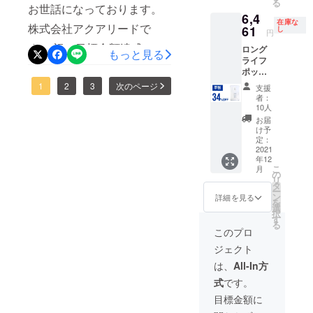
る
ト/自社
お世話になっております。
life-pot-review.html ご質問等
6,4
HP等で
在庫な
株式会社アクアリードで
一般販
61
し
円
もお問合せフォームよりお
売を予
す。 祝！目標金額達成。応
ロング
定。 ※
もっと見る
応えしておりますので、ご
ライフ
税込
援購入をくださったサポー
ポット
み、送
支援前になにか気になるこ
×1 一般
料込の
ターの皆様、誠にありがと
1
2
3
次のページ
支援
販売予
となどございましたら、ど
価格と
者：
うございます。皆様の熱い
定価格
なりま
10人
うぞお気軽にご利用くださ
9,790円
す。
お届
ご支援をいただきとても嬉
（税・
け予
い。 引き続きどうぞよろし
送料込
定：
しい限りです。まだまだ掲
み）の
2021
くお願いいたします！
年12
34％OF
載期間も17日ございますの
こ
月
F 2022
の
リ
で、是非一人でも多くの方
年1月下
タ
ー
旬頃か
ン
詳細を見る
を
にロングライフポットの良
ら、各
選
択
ECサイ
す
さを知っていただけたらと
る
ト/自社
このプロ
HP等で
思います。なにかご質問、
ジェクト
一般販
ご不明点などございました
売を予
は、
All-In方
定。 ※
ら、お問い合わせよりどう
式
です。
税込
み、送
目標金額に
ぞお気軽におたずねくださ
料込の