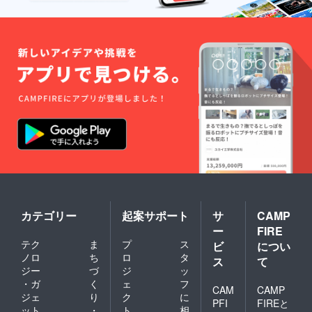
カテゴリー
起案サポート
サ
CAMP
ー
FIRE
テク
ま
プ
ス
ビ
につい
ノロ
ち
ロ
タ
ス
て
ジー
づ
ジ
ッ
・ガ
く
ェ
フ
CAM
CAMP
ジェ
り
ク
に
PFI
FIREと
ット
・
ト
相