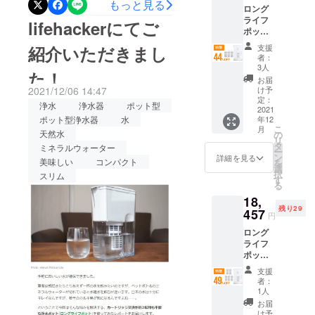
いませ。よろしくお願いい
ておりま
もっと見る
ロング
ト/自社
で2Lペットボトル約800本
す。 より多
たします！
ライフ
HP等で
lifehackerにてご
ポット
くの方に、
一般販
分！長寿命なポット型浄水
×1 交換
売を予
浄水器の良
紹介いただきまし
支援
カート
定。 ※
器でおいしい水をいつでも
者：
さを知って
リッジ
税込
3人
た！
『ロングライフポット』の
×3 一般
み、送
頂きたいと
お届
販売予
料込の
2021/12/06 14:47
け予
思い、クラ
掲載期間も残り７日間と
定価格
価格と
定：
浄水
浄水器
ポット型
ウドファン
25,630
2021
なりま
なってしまいました。最良
ポット型浄水器
水
年12
円
す。
ディングに
こ
月
（税・
天然水
の製品がお届けできるよ
の
リ
チャレンジ
送料込
タ
ミネラルウォーター
ー
う、ただいま出荷に向けて
み）の
いたしまし
ン
詳細を見る
美味しい
コンパクト
を
44％OF
選
た。皆様の
全力でとりかかっておりま
択
スリム
F 2022
す
る
応援・ご支
年1月下
す。商品発送までお時間い
18,
旬頃か
援を頂けま
残り29
ら、各
457
ただきますが、今しばらく
円
すと幸いで
ECサイ
ロング
お待ちください。ご検討中
ございま
ト/自社
ライフ
HP等で
す。
の方もそうでない方も、ぜ
ポット
一般販
×1 交換
売を予
支援
ひ一度ページをご覧いただ
カート
定。 ※
者：
リッジ
税込
1人
けますと幸いです。なにか
×5 一般
み、送
お届
販売予
ご質問、ご不明点などござ
料込の
け予