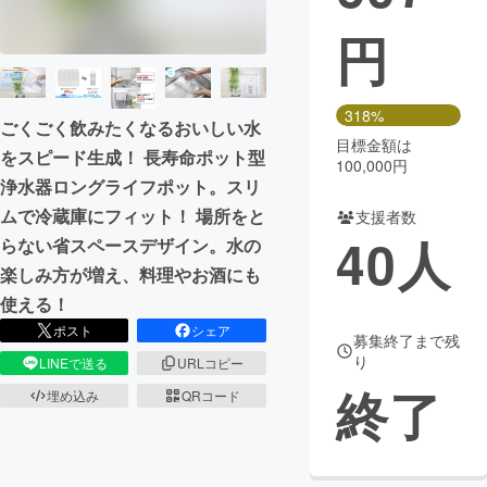
円
まちづくり・地域活性化
CAMPFIRE for Social Good
CAMPFIRE Creation
318%
ごくごく飲みたくなるおいしい水
CAMPFIREふるさと納税
machi-ya
コミュニティ
目標金額は
をスピード生成！ 長寿命ポット型
100,000円
浄水器ロングライフポット。スリ
ムで冷蔵庫にフィット！ 場所をと
支援者数
40
人
らない省スペースデザイン。水の
楽しみ方が増え、料理やお酒にも
使える！
ポスト
シェア
募集終了まで残
り
LINEで送る
URLコピー
終了
埋め込み
QRコード