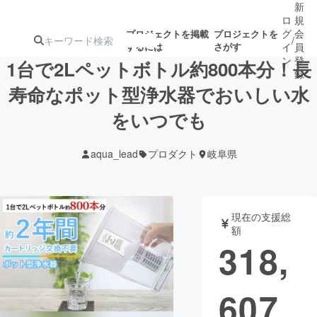
新
ロ
規
グ
会
プロジェクトを掲載
プロジェクトを
/
するには
さがす
イ
員
ン
登
1台で2Lペットボトル約800本分！長
録
寿命なポット型浄水器でおいしい水
をいつでも
人気のプロ
注目のリ
注目の新着プロ
募集終了が近いプ
もうすぐ公開
ジェクト
ターン
ジェクト
ロジェクト
されます
aqua_lead
プロダクト
岐阜県
アート・写真
音楽
現在の支援総
テクノロジー・ガジェット
ゲーム・サ
額
318,
映像・映画
書籍・雑誌
607
ビジネス・起業
チャレンジ