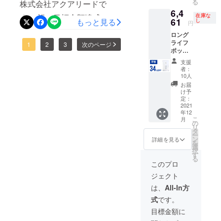
る
株式会社アクアリードで
ト/自社
もお問合せフォームよりお
6,4
HP等で
す。 祝！目標金額達成。応
在庫な
一般販
61
もっと見る
し
応えしておりますので、ご
円
売を予
援購入をくださったサポー
ロング
定。 ※
支援前になにか気になるこ
ライフ
税込
ターの皆様、誠にありがと
1
2
3
次のページ
となどございましたら、ど
ポット
み、送
うございます。皆様の熱い
×1 一般
料込の
支援
うぞお気軽にご利用くださ
販売予
価格と
者：
ご支援をいただきとても嬉
定価格
なりま
10人
い。 引き続きどうぞよろし
9,790円
す。
お届
しい限りです。まだまだ掲
（税・
くお願いいたします！
け予
送料込
定：
載期間も17日ございますの
み）の
2021
年12
で、是非一人でも多くの方
34％OF
こ
月
F 2022
の
にロングライフポットの良
リ
年1月下
タ
ー
旬頃か
ン
詳細を見る
さを知っていただけたらと
を
ら、各
選
択
ECサイ
思います。なにかご質問、
す
る
ト/自社
このプロ
ご不明点などございました
HP等で
ジェクト
一般販
ら、お問い合わせよりどう
売を予
は、
All-In方
定。 ※
ぞお気軽におたずねくださ
式
です。
税込
み、送
いませ。引き続きよろしく
目標金額に
料込の