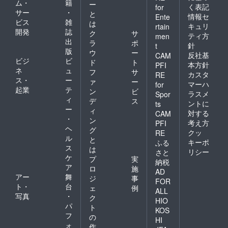
ム・
籍
ー
く表記
for
サー
・
と
情報セ
Ente
ビス
雑
は
キュリ
rtain
開発
誌
ク
サ
ティ方
men
出
ラ
ポ
針
t
版
ウ
ー
反社基
CAM
ビジ
ビ
ド
ト
本方針
PFI
ネ
ュ
フ
サ
カスタ
RE
ス・
ー
ァ
ー
マーハ
for
起業
テ
ン
ビ
ラスメ
Spor
ィ
デ
ス
ントに
ts
ー
ィ
対する
CAM
・
ン
考え方
PFI
ヘ
グ
クッ
RE
ル
と
キーポ
ふる
ス
は
リシー
さと
ケ
プ
実
納税
ア
ロ
施
AD
アー
舞
ジ
事
FOR
ト・
台
ェ
例
ALL
写真
・
ク
HIO
パ
ト
KOS
フ
の
HI
ォ
作