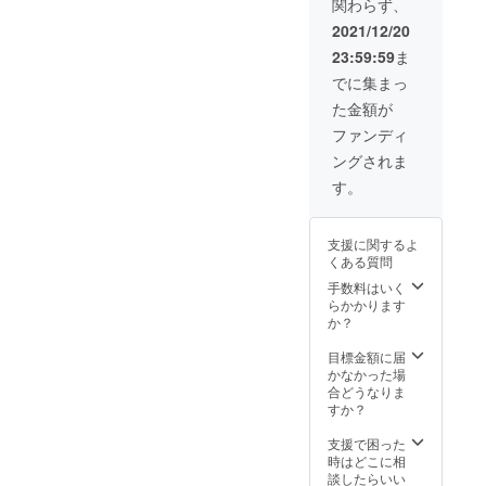
関わらず、
お願いいたします！
価格と
なりま
2021/12/20
す。
23:59:59
ま
でに集まっ
た金額が
ファンディ
ングされま
す。
支援に関するよ
くある質問
手数料はいく
らかかります
か？
目標金額に届
かなかった場
合どうなりま
すか？
支援で困った
時はどこに相
談したらいい