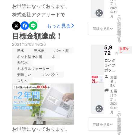
定価格
価格と
定：
お世話になっております、
いましたら、お問い合わせ
36,190
2021
なりま
年12
円
す。
株式会社アクアリードで
よりどうぞお気軽におたず
こ
月
（税・
の
リ
す。 lifehackerにて、ロング
送料込
タ
ねくださいませ。よろしく
もっと見る
ー
み）の
ン
詳細を見る
を
ライフポットを実際に使っ
49％OF
お願いいたします！
選
目標金額達成！
択
F 2022
す
た様子を記事にしていただ
る
年1月下
2021/12/03 16:26
5,9
旬頃か
きました！！ 実際の使用風
在庫な
浄水
浄水器
ポット型
ら、各
72
し
円
景を動画とともに分かりや
ECサイ
ポット型浄水器
水
ロング
ト/自社
天然水
すくご紹介いただいており
ライフ
HP等で
ミネラルウォーター
ポット
一般販
ます。わたくしどもも嬉し
美味しい
コンパクト
×1 一般
売を予
支援
販売予
定。 ※
スリム
いです。ご検討中の方もそ
者：
定価格
税込
5人
9,790円
うでない方も、よければ以
み、送
お届
（税・
料込の
け予
下リンクからぜひぜひご覧
送料込
価格と
定：
み）の
2021
なりま
いただけますと幸いです。
年12
39％OF
す。
こ
月
F 2022
の
https://www.lifehacker.jp/202
リ
年1月下
タ
ー
旬頃か
1/12/machi-ya-water-long-
ン
詳細を見る
を
ら、各
お世話になっております。
選
択
life-pot-review.html ご質問等
ECサイ
す