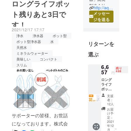
ロングライフポッ
製造会社の
分！長寿命なポット型浄水
http://aqua-lead.jp/
ト残りあと3日で
株式会社ア
メッセー
器でおいしい水をいつでも
クアリード
ジを送る
す！
『ロングライフポット』の
と申しま
2021/12/17 17:17
す。
掲載期間も本日までとなっ
浄水
浄水器
ポット型
部品から製
てしまいました。応援購入
ポット型浄水器
水
リターンを
造まで、日
天然水
をしてくださったサポー
本産・日本
ミネラルウォーター
選ぶ
ターの皆様、誠にありがと
製にこだわ
美味しい
コンパクト
るロングラ
うございます。ご検討中の
スリム
6,6
残り
イフ浄水器
57
488
方もそうでない方も、ぜひ
円
の製造メー
ロング
一度ページをご覧いただけ
カーです。
ライフ
ますと幸いです。なにかご
浄水器メー
ポット
×1 一般
カーとし
支援
質問、ご不明点などござい
販売予
者：
て、世の中
定価格
12人
ましたら、お問い合わせよ
9,790円
のお役に立
お届
（税・
りどうぞお気軽におたずね
け予
てる商品を
サポーターの皆様、お世話
送料込
定：
つくりた
くださいませ。よろしくお
み）の
2021
になっております。株式会
年12
32％OF
い！という
願いいたします！
こ
月