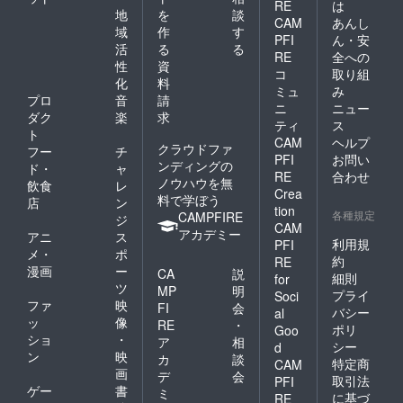
RE
は
地
を
談
CAM
あんし
域
作
す
PFI
ん・安
活
る
る
RE
全への
性
資
コ
取り組
化
料
ミュ
み
プロ
音
請
ニ
ニュー
ダク
楽
求
ティ
ス
ト
CAM
ヘルプ
クラウドファ
フー
チ
PFI
お問い
ンディングの
ド・
ャ
RE
合わせ
ノウハウを無
飲食
レ
Crea
料で学ぼう
店
ン
tion
各種規定
CAMPFIRE
ジ
CAM
アカデミー
アニ
ス
利用規
PFI
メ・
ポ
約
RE
漫画
ー
CA
説
細則
for
ツ
MP
明
プライ
Soci
ファ
映
FI
会
バシー
al
ッ
像
RE
・
ポリ
Goo
ショ
・
ア
相
シー
d
ン
映
カ
談
特定商
CAM
画
デ
会
取引法
PFI
ゲー
書
ミ
に基づ
RE