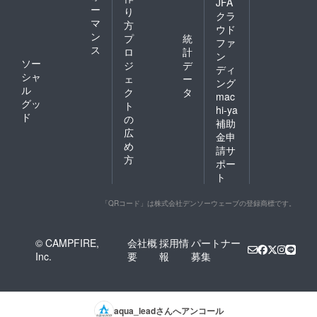
JFA
ー
り
クラ
マ
方
ウド
ン
プ
統
ファ
ス
ロ
計
ン
ソー
ジ
デ
ディ
シャ
ェ
ー
ング
ル
ク
タ
mac
グッ
ト
hi-ya
ド
の
補助
広
金申
め
請サ
方
ポー
ト
「QRコード」は株式会社デンソーウェーブの登録商標です。
© CAMPFIRE,
会社概
採用情
パートナー
Inc.
要
報
募集
aqua_lead
さんへアンコール