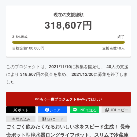
現在の支援総額
318,607
円
終了
318
%達成
目標金額
100,000
円
支援者数
40
人
このプロジェクトは、
2021/11/10
に募集を開始し、
40
人の支援
により
318,607
円の資金を集め、
2021/12/20
に募集を終了しま
した
もう一度プロジェクトをやってほしい
ポスト
シェア
LINEで送る
URLコピー
埋め込み
QRコード
ごくごく飲みたくなるおいしい水をスピード生成！ 長寿
命ポット型浄水器ロングライフポット。スリムで冷蔵庫