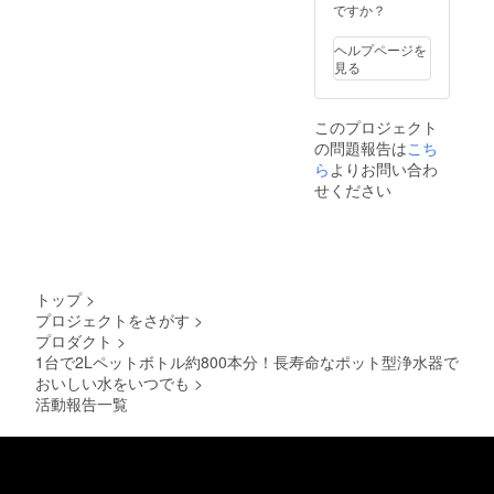
ですか？
ヘルプページを
見る
このプロジェクト
の問題報告は
こち
ら
よりお問い合わ
せください
トップ
>
プロジェクトをさがす
>
プロダクト
>
1台で2Lペットボトル約800本分！長寿命なポット型浄水器で
おいしい水をいつでも
>
活動報告一覧