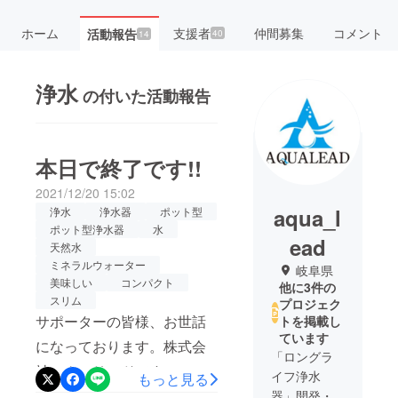
ホーム
支援者
仲間募集
コメント
活動報告
40
14
浄水
の付いた活動報告
本日で終了です!!
2021/12/20 15:02
aqua_l
浄水
浄水器
ポット型
ポット型浄水器
水
ead
天然水
ミネラルウォーター
岐阜県
美味しい
コンパクト
他に3件の
スリム
プロジェク
サポーターの皆様、お世話
トを掲載し
ています
になっております。株式会
「ロングラ
社アクアリードです。 1台
イフ浄水
もっと見る
で2Lペットボトル約800本
器」開発・