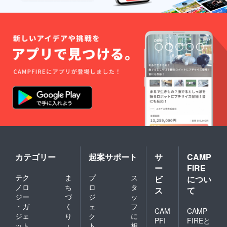
カテゴリー
起案サポート
サ
CAMP
ー
FIRE
テク
ま
プ
ス
ビ
につい
ノロ
ち
ロ
タ
ス
て
ジー
づ
ジ
ッ
・ガ
く
ェ
フ
CAM
CAMP
ジェ
り
ク
に
PFI
FIREと
ット
・
ト
相