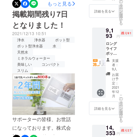
社アクアリードです。 1台
F 2022
の
もっと見る
想いから商
リ
年1月下
タ
ー
で2Lペットボトル約800本
品づくりが
旬頃か
ン
掲載期間残り7日
詳細を見る
を
ら、各
選
始まりまし
分！長寿命なポット型浄水
択
ECサイ
す
となりました！
る
た。 どのよ
ト/自社
器でおいしい水をいつでも
9,1
HP等で
うにしたら
2021/12/13 10:51
残り91
『ロングライフポット』の
一般販
93
円
お客様に喜
売を予
浄水
浄水器
ポット型
掲載期間も残り３日間と
んでいただ
ロング
定。 ※
ポット型浄水器
水
ライフ
税込
けるのだろ
なってしまいました。ロン
天然水
ポット
み、送
うか、どの
ミネラルウォーター
×1 交換
料込の
グライフポットのポイント
支援
カート
ようにした
価格と
美味しい
コンパクト
者：
リッジ
がページに記載されており
なりま
9人
スリム
らお客様の
×1 一般
す。
お届
使い心地が
ます！ご検討中の方もそう
販売予
け予
定価格
定：
良くなるだ
でない方も、ぜひ一度ペー
15,070
2021
ろうかな
年12
円
ジをご覧いただけますと幸
こ
月
ど、検証・
（税・
の
リ
送料込
いです。なにかご質問、ご
タ
失敗を繰り
ー
み）の
ン
詳細を見る
を
返しなが
不明点などございました
39％OF
選
択
F 2022
ら、日々新
す
サポーターの皆様、お世話
ら、お問い合わせよりどう
る
年1月下
しい製品を
14,
旬頃か
になっております。株式会
ぞお気軽におたずねくださ
開発研究し
残り27
ら、各
353
円
社アクアリードです。 1台
ECサイ