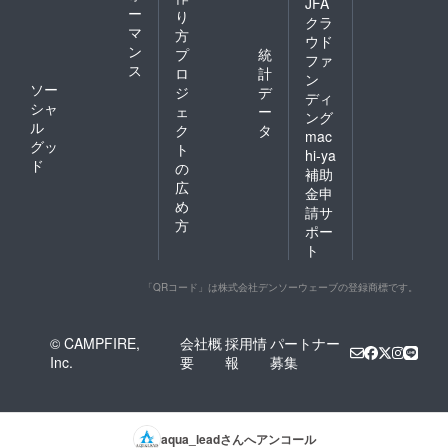
JFA
ー
り
クラ
マ
方
ウド
ン
プ
統
ファ
ス
ロ
計
ン
ソー
ジ
デ
ディ
シャ
ェ
ー
ング
ル
ク
タ
mac
グッ
ト
hi-ya
ド
の
補助
広
金申
め
請サ
方
ポー
ト
「QRコード」は株式会社デンソーウェーブの登録商標です。
© CAMPFIRE,
会社概
採用情
パートナー
Inc.
要
報
募集
aqua_lead
さんへアンコール