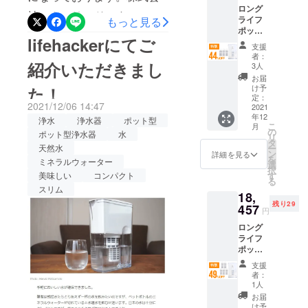
ておりま
ロング
ト/自社
社アクアリードです。 1台
す。 より多
いませ。よろしくお願いい
ライフ
もっと見る
HP等で
ポット
くの方に、
一般販
で2Lペットボトル約800本
たします！
lifehackerにてご
×1 交換
売を予
浄水器の良
支援
分！長寿命なポット型浄水
カート
定。 ※
者：
さを知って
リッジ
紹介いただきまし
税込
3人
器でおいしい水をいつでも
×3 一般
み、送
頂きたいと
お届
販売予
料込の
け予
た！
『ロングライフポット』の
思い、クラ
定価格
価格と
定：
2021/12/06 14:47
ウドファン
25,630
2021
なりま
掲載期間も残り７日間と
年12
円
す。
浄水
浄水器
ポット型
ディングに
こ
月
なってしまいました。最良
（税・
の
ポット型浄水器
水
リ
チャレンジ
送料込
タ
天然水
ー
の製品がお届けできるよ
み）の
いたしまし
ン
詳細を見る
を
ミネラルウォーター
44％OF
選
た。皆様の
う、ただいま出荷に向けて
択
F 2022
美味しい
コンパクト
す
る
応援・ご支
年1月下
全力でとりかかっておりま
スリム
18,
旬頃か
援を頂けま
残り29
す。商品発送までお時間い
ら、各
457
円
すと幸いで
ECサイ
ただきますが、今しばらく
ロング
ございま
ト/自社
ライフ
HP等で
す。
お待ちください。ご検討中
ポット
一般販
×1 交換
売を予
の方もそうでない方も、ぜ
支援
カート
定。 ※
者：
リッジ
ひ一度ページをご覧いただ
税込
1人
×5 一般
み、送
お届
けますと幸いです。なにか
販売予
料込の
け予