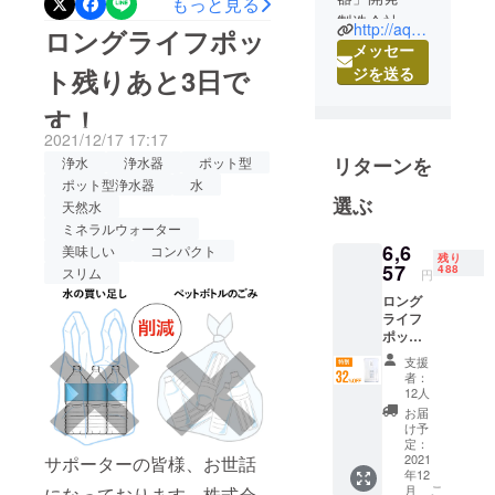
もっと見る
製造会社の
で2Lペットボトル約800本
http://aqua-lead.jp/
ロングライフポッ
株式会社ア
メッセー
分！長寿命なポット型浄水
クアリード
ト残りあと3日で
ジを送る
器でおいしい水をいつでも
と申しま
す！
『ロングライフポット』の
す。
2021/12/17 17:17
部品から製
掲載期間も本日までとなっ
リターンを
浄水
浄水器
ポット型
造まで、日
てしまいました。応援購入
ポット型浄水器
水
本産・日本
選ぶ
天然水
をしてくださったサポー
製にこだわ
ミネラルウォーター
ターの皆様、誠にありがと
るロングラ
6,6
美味しい
コンパクト
残り
イフ浄水器
57
うございます。ご検討中の
488
スリム
円
の製造メー
方もそうでない方も、ぜひ
ロング
カーです。
ライフ
一度ページをご覧いただけ
浄水器メー
ポット
×1 一般
カーとし
ますと幸いです。なにかご
支援
販売予
者：
て、世の中
定価格
質問、ご不明点などござい
12人
9,790円
のお役に立
お届
ましたら、お問い合わせよ
（税・
け予
てる商品を
送料込
定：
りどうぞお気軽におたずね
つくりた
み）の
2021
サポーターの皆様、お世話
年12
32％OF
い！という
くださいませ。よろしくお
こ
月
になっております。株式会