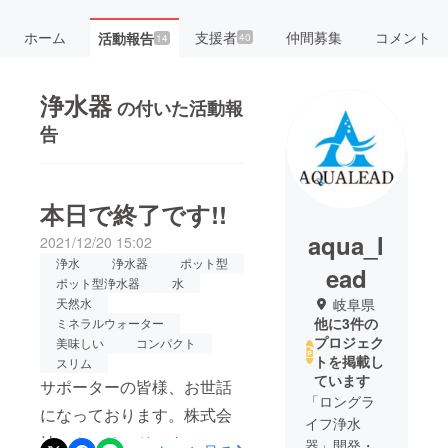
ホーム
支援者
仲間募集
コメント
活動報告
40
14
浄水器
の付いた活動報
告
本日で終了です!!
aqua_l
2021/12/20 15:02
浄水
浄水器
ポット型
ead
ポット型浄水器
水
天然水
岐阜県
他に3件の
ミネラルウォーター
プロジェク
美味しい
コンパクト
トを掲載し
スリム
ています
サポーターの皆様、お世話
「ロングラ
になっております。株式会
イフ浄水
社アクアリードです。 1台
器」開発・