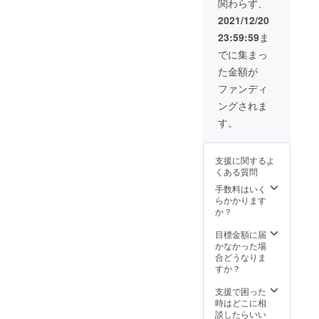
いませ。引き続きよろしく
関わらず、
価格と
なりま
2021/12/20
お願いいたします！
す。
23:59:59
ま
でに集まっ
た金額が
ファンディ
ングされま
す。
支援に関するよ
くある質問
手数料はいく
らかかります
か？
目標金額に届
かなかった場
合どうなりま
すか？
支援で困った
時はどこに相
談したらいい