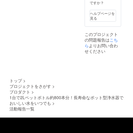
ですか？
ヘルプページを
見る
このプロジェクト
の問題報告は
こち
ら
よりお問い合わ
せください
トップ
>
プロジェクトをさがす
>
プロダクト
>
1台で2Lペットボトル約800本分！長寿命なポット型浄水器で
おいしい水をいつでも
>
活動報告一覧