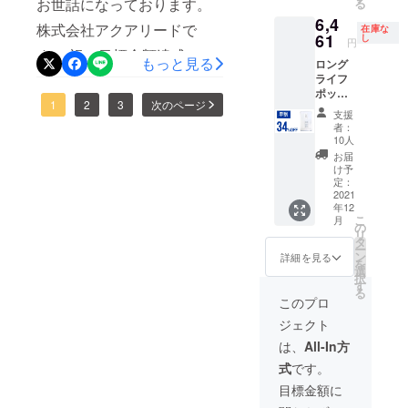
お世話になっております。
る
ト/自社
life-pot-review.html ご質問等
6,4
HP等で
株式会社アクアリードで
在庫な
一般販
61
もお問合せフォームよりお
し
円
売を予
す。 祝！目標金額達成。応
もっと見る
ロング
応えしておりますので、ご
定。 ※
援購入をくださったサポー
ライフ
税込
支援前になにか気になるこ
ポット
み、送
ターの皆様、誠にありがと
1
2
3
次のページ
×1 一般
料込の
支援
となどございましたら、ど
販売予
価格と
者：
うございます。皆様の熱い
定価格
なりま
10人
うぞお気軽にご利用くださ
9,790円
す。
ご支援をいただきとても嬉
お届
（税・
い。 引き続きどうぞよろし
け予
しい限りです。まだまだ掲
送料込
定：
くお願いいたします！
み）の
2021
載期間も17日ございますの
年12
34％OF
こ
月
F 2022
の
で、是非一人でも多くの方
リ
年1月下
タ
ー
旬頃か
ン
にロングライフポットの良
詳細を見る
を
ら、各
選
択
さを知っていただけたらと
ECサイ
す
る
ト/自社
このプロ
思います。なにかご質問、
HP等で
ジェクト
一般販
ご不明点などございました
売を予
は、
All-In方
定。 ※
ら、お問い合わせよりどう
式
です。
税込
ぞお気軽におたずねくださ
み、送
目標金額に
料込の