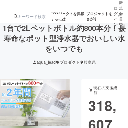
新
ロ
規
グ
会
プロジェクトを掲載
プロジェクトを
/
するには
さがす
イ
員
ン
登
1台で2Lペットボトル約800本分！長
録
寿命なポット型浄水器でおいしい水
をいつでも
人気のプロ
注目のリ
注目の新着プロ
募集終了が近いプ
もうすぐ公開
ジェクト
ターン
ジェクト
ロジェクト
されます
aqua_lead
プロダクト
岐阜県
アート・写真
音楽
現在の支援総
テクノロジー・ガジェット
ゲーム・サ
額
318,
映像・映画
書籍・雑誌
607
ビジネス・起業
チャレンジ