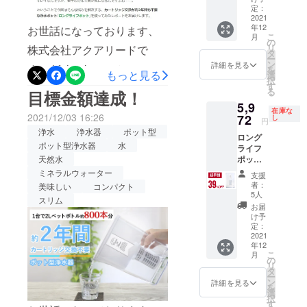
定価格
価格と
定：
ご質問、ご不明点などござ
36,190
2021
なりま
年12
円
お世話になっております、
す。
いましたら、お問い合わせ
こ
月
（税・
の
リ
株式会社アクアリードで
送料込
よりどうぞお気軽におたず
タ
ー
み）の
ン
詳細を見る
す。 lifehackerにて、ロング
を
ねくださいませ。よろしく
49％OF
もっと見る
選
択
F 2022
す
ライフポットを実際に使っ
お願いいたします！
る
目標金額達成！
年1月下
5,9
旬頃か
た様子を記事にしていただ
在庫な
ら、各
2021/12/03 16:26
72
し
円
きました！！ 実際の使用風
ECサイ
浄水
浄水器
ポット型
ロング
ト/自社
景を動画とともに分かりや
ポット型浄水器
水
ライフ
HP等で
ポット
天然水
一般販
すくご紹介いただいており
×1 一般
売を予
ミネラルウォーター
支援
販売予
定。 ※
ます。わたくしどもも嬉し
者：
美味しい
コンパクト
定価格
税込
5人
スリム
いです。ご検討中の方もそ
9,790円
み、送
お届
（税・
料込の
け予
うでない方も、よければ以
送料込
価格と
定：
み）の
2021
なりま
下リンクからぜひぜひご覧
年12
39％OF
す。
こ
月
F 2022
いただけますと幸いです。
の
リ
年1月下
タ
ー
https://www.lifehacker.jp/202
旬頃か
ン
詳細を見る
を
ら、各
選
1/12/machi-ya-water-long-
択
ECサイ
す