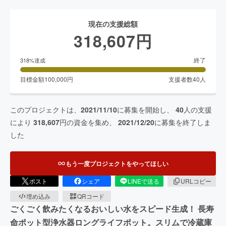
現在の支援総額
318,607
円
終了
318
%達成
目標金額
100,000
円
支援者数
40
人
このプロジェクトは、
2021/11/10
に募集を開始し、
40
人の支援
により
318,607
円の資金を集め、
2021/12/20
に募集を終了しま
した
もう一度プロジェクトをやってほしい
ポスト
シェア
LINEで送る
URLコピー
埋め込み
QRコード
ごくごく飲みたくなるおいしい水をスピード生成！ 長寿
命ポット型浄水器ロングライフポット。スリムで冷蔵庫