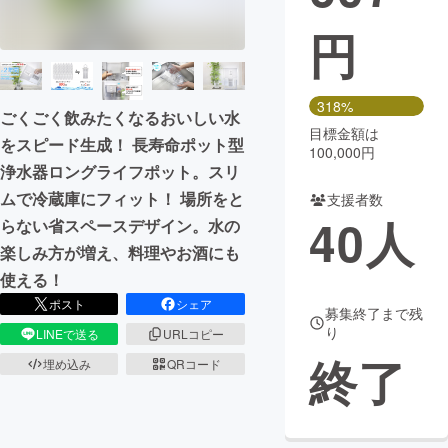
円
まちづくり・地域活性化
CAMPFIRE for Social Good
CAMPFIRE Creation
318%
ごくごく飲みたくなるおいしい水
CAMPFIREふるさと納税
machi-ya
コミュニティ
目標金額は
をスピード生成！ 長寿命ポット型
100,000円
浄水器ロングライフポット。スリ
ムで冷蔵庫にフィット！ 場所をと
支援者数
40
人
らない省スペースデザイン。水の
楽しみ方が増え、料理やお酒にも
使える！
ポスト
シェア
募集終了まで残
り
LINEで送る
URLコピー
終了
埋め込み
QRコード