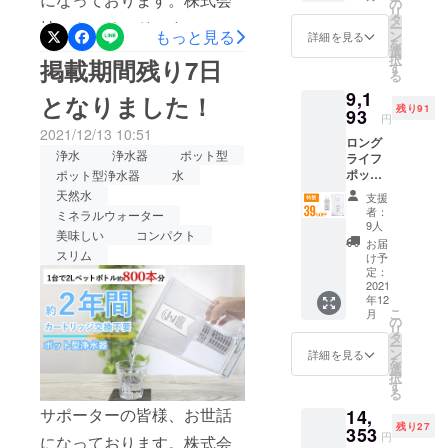
F 2022
の
想いから商
リ
年1月下
タ
願いいたします！
社アクアリードです。 1台
ー
品づくりが
旬頃か
もっと見る
ン
詳細を見る
を
ら、各
選
で2Lペットボトル約800本
始まりまし
択
掲載期間残り7日
ECサイ
す
る
た。 どのよ
ト/自社
分！長寿命なポット型浄水
9,1
HP等で
となりました！
うにしたら
器でおいしい水をいつでも
残り91
一般販
93
円
お客様に喜
売を予
2021/12/13 10:51
『ロングライフポット』の
んでいただ
ロング
定。 ※
浄水
浄水器
ポット型
ライフ
税込
けるのだろ
掲載期間も残り３日間と
ポット
ポット型浄水器
水
み、送
うか、どの
×1 交換
料込の
なってしまいました。ロン
天然水
支援
カート
ようにした
価格と
者：
ミネラルウォーター
グライフポットのポイント
リッジ
なりま
9人
らお客様の
美味しい
コンパクト
×1 一般
す。
お届
がページに記載されており
使い心地が
販売予
スリム
け予
定価格
定：
良くなるだ
ます！ご検討中の方もそう
15,070
2021
ろうかな
年12
円
でない方も、ぜひ一度ペー
こ
月
ど、検証・
（税・
の
リ
ジをご覧いただけますと幸
送料込
タ
失敗を繰り
ー
み）の
ン
詳細を見る
いです。なにかご質問、ご
を
返しなが
39％OF
選
択
F 2022
ら、日々新
す
不明点などございました
る
年1月下
しい製品を
サポーターの皆様、お世話
14,
旬頃か
ら、お問い合わせよりどう
開発研究し
残り27
ら、各
353
円
になっております。株式会
ぞお気軽におたずねくださ
ECサイ