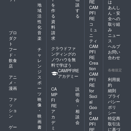
RE
は
地
を
談
CAM
あんし
域
作
す
PFI
ん・安
活
る
る
RE
全への
性
資
コ
取り組
化
料
ミュ
み
プロ
音
請
ニ
ニュー
ダク
楽
求
ティ
ス
ト
CAM
ヘルプ
クラウドファ
フー
チ
PFI
お問い
ンディングの
ド・
ャ
RE
合わせ
ノウハウを無
飲食
レ
Crea
料で学ぼう
店
ン
tion
各種規定
CAMPFIRE
ジ
CAM
アカデミー
アニ
ス
利用規
PFI
メ・
ポ
約
RE
漫画
ー
CA
説
細則
for
ツ
MP
明
プライ
Soci
ファ
映
FI
会
バシー
al
ッ
像
RE
・
ポリ
Goo
ショ
・
ア
相
シー
d
ン
映
カ
談
特定商
CAM
画
デ
会
取引法
PFI
ゲー
書
ミ
に基づ
RE