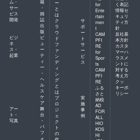
ム・
籍
ー
く表記
for
サー
・
と
情報セ
Ente
ビス
雑
は
キュリ
rtain
開発
誌
ク
サ
ティ方
men
出
ラ
ポ
針
t
版
ウ
ー
反社基
CAM
ビジ
ビ
ド
ト
本方針
PFI
ネ
ュ
フ
サ
カスタ
RE
ス・
ー
ァ
ー
マーハ
for
起業
テ
ン
ビ
ラスメ
Spor
ィ
デ
ス
ントに
ts
ー
ィ
対する
CAM
・
ン
考え方
PFI
ヘ
グ
クッ
RE
ル
と
キーポ
ふる
ス
は
リシー
さと
ケ
プ
実
納税
ア
ロ
施
AD
アー
舞
ジ
事
FOR
ト・
台
ェ
例
ALL
写真
・
ク
HIO
パ
ト
KOS
フ
の
HI
ォ
作