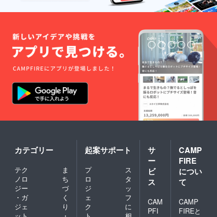
カテゴリー
起案サポート
サ
CAMP
ー
FIRE
テク
ま
プ
ス
ビ
につい
ノロ
ち
ロ
タ
ス
て
ジー
づ
ジ
ッ
・ガ
く
ェ
フ
CAM
CAMP
ジェ
り
ク
に
PFI
FIREと
ット
・
ト
相