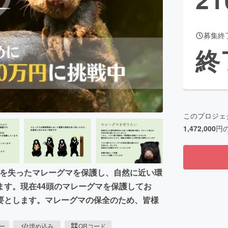
募集終
CAMPFIRE for Social Good
CAMPFIRE Creation
終
CAMPFIREふるさと納税
machi-ya
コミュニティ
このプロジェ
1,472,000
円
行き場を失ったマレーグマを保護し、自然に近い環
ます。現在44頭のマレーグマを保護してお
要とします。マレーグマの保全のため、皆様
ピー
埋め込み
QRコード