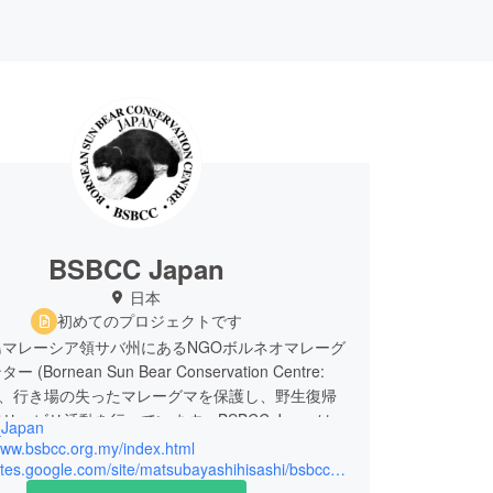
BSBCC Japan
日本
初めてのプロジェクトです
島マレーシア領サバ州にあるNGOボルネオマレーグ
(Bornean Sun Bear Conservation Centre:
)は、行き場の失ったマレーグマを保護し、野生復帰
リハビリ活動を行っています。BSBCC Japanは
Japan
を日本の皆様に知ってもらい、日本からマレーグマ保
www.bsbcc.org.my/index.html
すべく、活動を行っています。
https://sites.google.com/site/matsubayashihisashi/bsbcc-japan