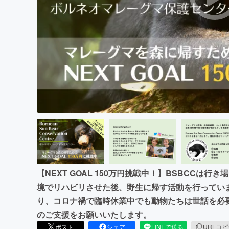
まちづくり・地域活性化
【NEXT GOAL 150万円挑戦中！】BSBCCは
境でリハビリさせた後、野生に帰す活動を行ってい
り、コロナ禍で臨時休業中でも動物たちは世話を必
のご支援をお願いいたします。
ポスト
シェア
LINEで送る
URLコ