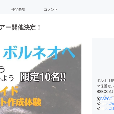
仲間募集
コメント
ツアー開催決定！
ボルネオ
マ保護センター 
BSBCC
を目指して
BSBCC_
BSBCC
https://
全に貢献