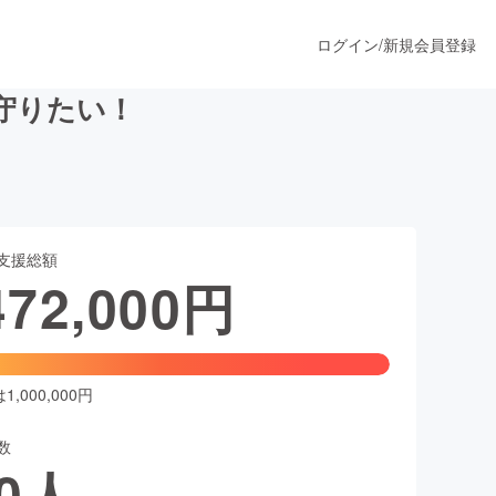
ログイン
/
新規会員登録
守りたい！
うすぐ公開されます
支援総額
プロダクト
472,000
円
ファッション
スポーツ
,000,000円
数
ア
ソーシャルグッド
0
人