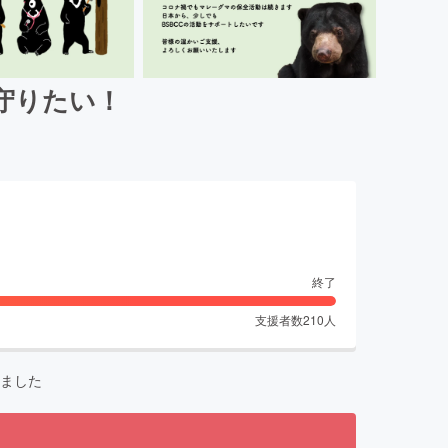
守りたい！
終了
支援者数
210
人
ました