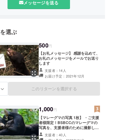
メッセージを送る
を選ぶ
500
円
【お礼メッセージ】 感謝を込めて、
お礼のメッセージをメールでお送り
します
支援者：14人
お届け予定：2021年12月
このリターンを選択する
る
1,000
円
【マレーグマの写真 1枚】 ・ご支援
者様限定！BSBCCのマレーグマの
写真を、支援者様のために撮影し
メールでお送りします ※画像はイ
支援者：40人
メージです ・お礼のメッセージ