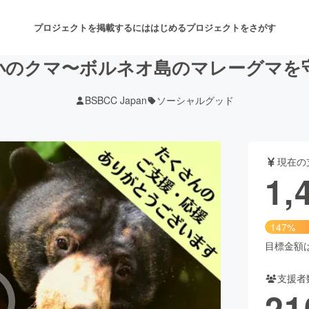
プロジェクトを掲載するには
はじめる
プロジェクトをさがす
小のクマ〜ボルネオ島のマレーグマを
BSBCC Japan
ソーシャルグッド
注目のリターン
注目の新着プロジェクト
募集終了が近いプロジェクト
も
現在の
音楽
舞台・パフォーマンス
1,
ゲーム・サービス開発
フード・飲食店
147%
書籍・雑誌出版
アニメ・漫画
目標金額は1
支援者
チャレンジ
ビューティー・ヘルスケ
21