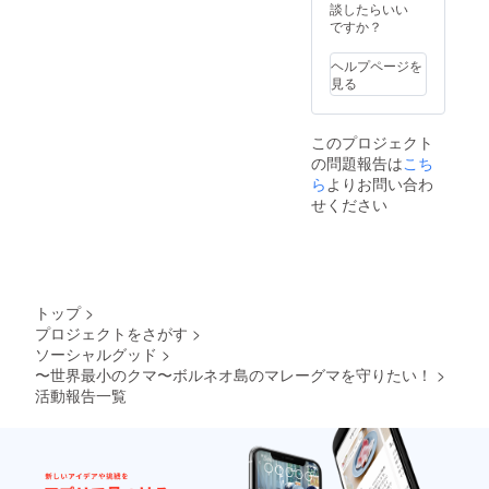
スリン
支援者
談したらいい
クは後
様のみ
ですか？
日メー
に限定
ルにて
公開！
ヘルプページを
ご連絡
※30分か
見る
いたし
ら1時間
ます ※
程度の
有効期
内容を
このプロジェクト
限:
予定し
の問題報告は
こち
2021年
ており
12月4
ら
よりお問い合わ
ます
日〜
※Googl
せください
2022年
e Drive
3月31日
での公
・
開を予
BSBCC
定して
Japan
おりま
オリジ
す。公
トップ
>
ナルT
開日、
プロジェクトをさがす
>
シャツ
アクセ
ソーシャルグッド
>
(白)！マ
ス先な
レーグ
〜世界最小のクマ〜ボルネオ島のマレーグマを守りたい！
>
どの詳
マのイ
細は後
活動報告一覧
ラスト
日メー
入り、
ルで連
100％
絡いた
コット
します
ン素材
※視聴期