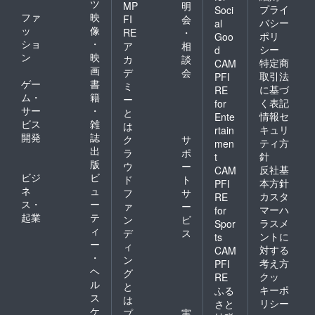
ツ
MP
明
プライ
Soci
ファ
映
FI
会
バシー
al
ッ
像
RE
・
ポリ
Goo
ショ
・
ア
相
シー
d
ン
映
カ
談
特定商
CAM
画
デ
会
取引法
PFI
ゲー
書
ミ
に基づ
RE
ム・
籍
ー
く表記
for
サー
・
と
情報セ
Ente
ビス
雑
は
キュリ
rtain
開発
誌
ク
サ
ティ方
men
出
ラ
ポ
針
t
版
ウ
ー
反社基
CAM
ビジ
ビ
ド
ト
本方針
PFI
ネ
ュ
フ
サ
カスタ
RE
ス・
ー
ァ
ー
マーハ
for
起業
テ
ン
ビ
ラスメ
Spor
ィ
デ
ス
ントに
ts
ー
ィ
対する
CAM
・
ン
考え方
PFI
ヘ
グ
クッ
RE
ル
と
キーポ
ふる
ス
は
リシー
さと
ケ
プ
実