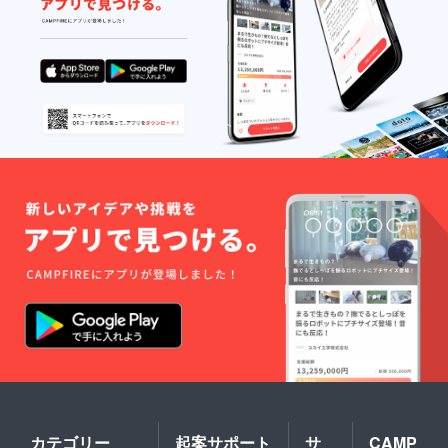
※サイズ
間は設
はS、
けてお
M、Lか
りませ
らお選
ん ・お
びいた
礼の
だけま
メッ
す ・
セージ
BSBCC
(メール)
Japan
オリジ
ナル
キャン
バス
バッグ
(W42×H
38×D13
) オーガ
ニック
コット
ン素
材、大
容量！
いろん
な場面
で活躍
します
・感謝
を込め
カテゴリー
起案サポート
サ
CAMP