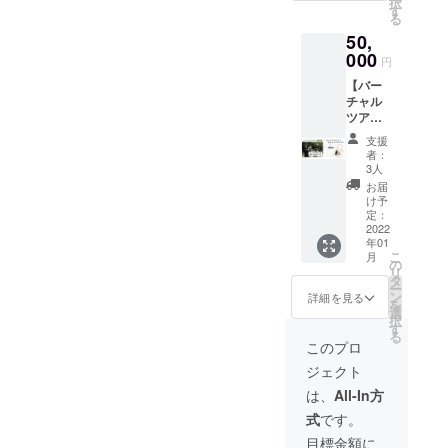
択
に参
ち複数
す
る
加！ リ
回を予
50,
アルタ
定して
イムで
000
おりま
円
マレー
す。ご
【バー
グマの
希望の
チャル
様子を
日程や
ツアー
Zoomで
アクセ
参加券
ボルネ
スリン
支援
＋オリ
オから
クは後
者：
ジナルT
お送り
日メー
3人
シャツ
しま
ルにて
お届
＋ オリ
す。日
ご連絡
け予
ジナル
本語訳
定：
いたし
キャン
2022
付き、
ます ※
年01
バス
質問
有効期
こ
月
バッ
OK！ ※
の
限:
リ
グ】 ・
開催は
タ
2021年
ー
ウォン
2021年
ン
12月4
詳細を見る
を
博士に
12月〜
選
日〜
択
よる
2022年
す
2022年
る
BSBCC
1月の週
3月31日
このプロ
のバー
末のう
・お礼
ジェクト
チャル
ち複数
のメッ
ツアー
回を予
セージ
は、
All-In方
に参
定して
(メール)
式
です。
加！ リ
おりま
アルタ
す。ご
目標金額に