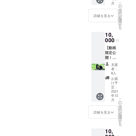
ていきます！引き続き応援
こ
月
に再収録を行ったのです
※画像は
の
なっています！詳細及びお
リ
のほどよろしくお願い致し
イメー
タ
が…本日アーカイブが
ー
ジです
申し込みは、以下のリンク
ン
詳細を見る
を
ます！！
・感謝
選
YouTubeにて公開されまし
択
からご覧になれます。マ
を込め
す
る
て、手
た！
レーグマに会いに行こうま
10,
書きの
https://www.youtube.com/wa
メッ
000
だ若干名空きがありますの
円
セージ
tch?v=cwuevkZC6aA私たち
【動画
カード
で、お申し込みお待ちして
限定公
を同封
なりに、気軽に楽しく、マ
開！】
おります！質問、不安点な
いたし
・
ます
レーグマの魅力から個体数
支援
どございましたらお気軽に
BSBCC
者：
のマ
減少の現状、保護活動の様
8人
bsbccjapan@gmail.com ま
レーグ
お届
子、そして私たちの経緯に
マの様
け予
でお問い合わせください。
子や、
定：
想いまで詰め込みました！
BSBCC
2021
年12
の日常
皆様も気軽に楽しく見てい
こ
月
を撮影
の
リ
した動
ただけますと嬉しいです。
タ
ー
画をご
ン
詳細を見る
を
そして講演の最後でも触れ
支援者
選
択
様のみ
す
ていますが、ようやくマ
る
に限定
10,
公開！
レーシアの国境が4月1日か
※30分か