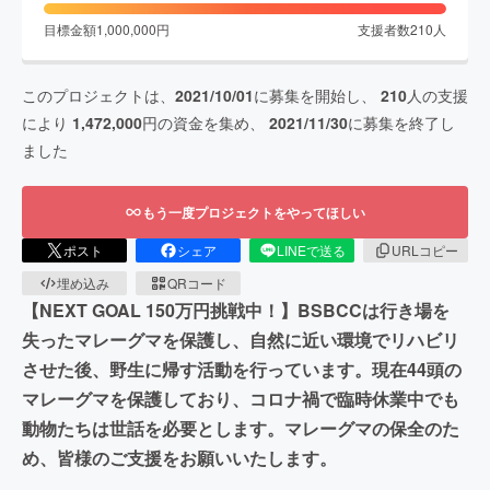
目標金額
1,000,000
円
支援者数
210
人
このプロジェクトは、
2021/10/01
に募集を開始し、
210
人の支援
により
1,472,000
円の資金を集め、
2021/11/30
に募集を終了し
ました
もう一度プロジェクトをやってほしい
ポスト
シェア
LINEで送る
URLコピー
埋め込み
QRコード
【NEXT GOAL 150万円挑戦中！】BSBCCは行き場を
失ったマレーグマを保護し、自然に近い環境でリハビリ
させた後、野生に帰す活動を行っています。現在44頭の
マレーグマを保護しており、コロナ禍で臨時休業中でも
動物たちは世話を必要とします。マレーグマの保全のた
め、皆様のご支援をお願いいたします。