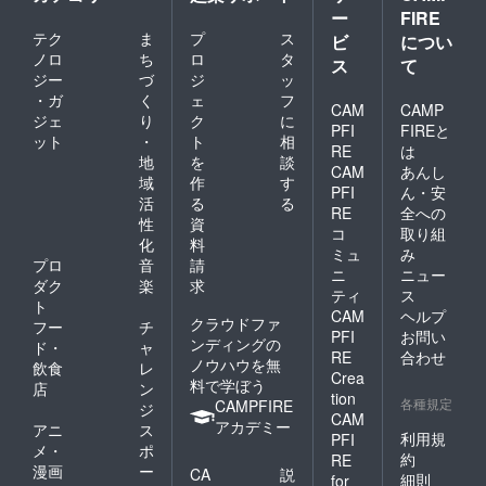
て、手
ー
FIRE
書きの
テク
ま
プ
ス
ビ
につい
メッ
ノロ
ち
ロ
タ
セージ
ス
て
カード
ジー
づ
ジ
ッ
を同封
・ガ
く
ェ
フ
CAM
CAMP
いたし
ジェ
り
ク
に
ます
PFI
FIREと
ット
・
ト
相
RE
は
地
を
談
CAM
あんし
域
作
す
PFI
ん・安
活
る
る
RE
全への
性
資
コ
取り組
化
料
ミュ
み
プロ
音
請
ニ
ニュー
ダク
楽
求
ティ
ス
ト
CAM
ヘルプ
クラウドファ
フー
チ
PFI
お問い
ンディングの
ド・
ャ
RE
合わせ
ノウハウを無
飲食
レ
Crea
料で学ぼう
店
ン
tion
各種規定
CAMPFIRE
ジ
CAM
アカデミー
アニ
ス
利用規
PFI
メ・
ポ
約
RE
漫画
ー
CA
説
細則
for