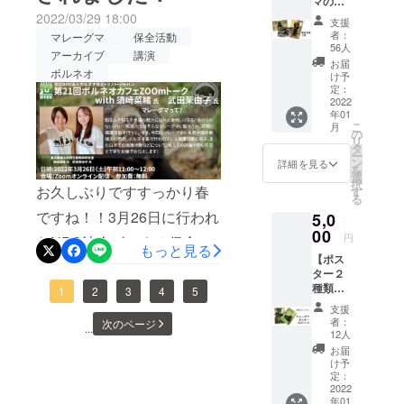
マの写
することにしました。送金
メージ
真 ３
2022/03/29 18:00
です ・
BSBCC Japanが通訳＆完全
まり気にしなくて良いから
支援
会社Wiseの一度に送れる限
枚】 ・
お礼の
者：
マレーグマ
保全活動
ご支援
ガイド・マレーグマの保護
メッ
早く送ってほしいとのこと
56人
度額が100万円だったため、
アーカイブ
講演
者様限
セージ
お届
活動を特別体験！エンリッ
だったので、連休明けくら
ボルネオ
定！
(メール)
け予
２回に分けて送金を行いま
BSBCC
定：
チメント作成プログラム・
いまでに送ることにしまし
のマ
2022
した 227,000円分が１円＝
年01
レーグ
ツアー参加特典としてTシャ
た。皆様からのたくさんの
こ
月
RM 0.03361451,000,000円
マの写
の
リ
真を、
ツ（フリーサイズ）をプレ
ご支援を納得のいく金額で
タ
分が１円＝RM 0.0344175そ
ー
支援者
ン
詳細を見る
を
ゼント・バス送迎による現
送ることはできないので、
様のた
選
のため【総額 RM 40,981】
択
めに撮
お久しぶりですすっかり春
す
地移動・ナイトウォークで
非常に残念ですが、これば
る
影し
となりました。皆様の支援
ですね！！3月26日に行われ
5,0
メール
自然保護区内の熱帯雨林を
かりは為替の変動が読め
金によりマレーグマの暮ら
で３種
00
円
たNPO法人ボルネオ保全ト
(各種1
トレッキング・オランウー
もっと見る
ず、どうすることもできな
しがより良くなることや、
【ポス
枚) お送
ラストジャパン主催、第21
タン、テングザル保護施設
ター２
い状況です。ご了承くださ
りしま
野生復帰ができるAh Lunの
種類】
す ※画
回ボルネオカフェZOOm
1
2
3
4
5
の見学・オススメの現地レ
い。送金が完了しました
・オリ
像はイ
ことを思うと私たちも嬉し
支援
トークに参加していただい
ジナル
メージ
者：
ストランで夕食サバ州の野
次のページ
ら、為替金額などの詳しい
...
く思います。今後は、お金
A4サイ
です ・
12人
た皆様、ありがとうござい
ズポス
お礼の
生動物、豊かな自然、そし
情報は、ご連絡します！
お届
がどのように使われたのか
ターを
メッ
け予
ます。実は録画ができてい
て美味しいご飯も全て詰め
２種類
セージ
定：
について皆様に随時報告し
お送り
2022
(メール)
なかったそうで、また別日
込んだ魅力満載のツアーと
年01
します