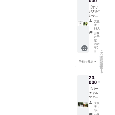
000
円
ら1時間
ら開き、私たちもボルネ
【オリ
程度の
オ、そしてBSBCCに行けそ
ジナルT
内容を
シャツ
予定し
うです！実際に行きました
＋ ポス
ており
支援
ター2
ます
者：
ら、現地から生の情報をた
種】 ・
※Googl
83人
BSBCC
e Drive
くさんお届けしようと思う
お届
Japan
での公
け予
ので、どうぞこれからも応
オリジ
開を予
定：
ナルT
2022
定して
援よろしくお願い致しま
年01
シャツ
おりま
こ
月
(白)！マ
す。公
の
す！※日本円の下落が止まら
リ
レーグ
開日、
タ
ー
マのイ
アクセ
ず、送金はまだ行えていま
ン
詳細を見る
を
ラスト
ス先な
選
択
せん…
入り、
どの詳
す
る
100％
細は後
20,
コット
日メー
ン素材
000
ルで連
円
※サイズ
絡いた
【バー
はS、
します
チャル
M、Lか
※視聴期
ツアー
らお選
間は設
参加
びいた
けてお
支援
券】 ・
だけま
りませ
者：
ウォン
す ・オ
ん ・お
3人
博士に
リジナ
礼の
お届