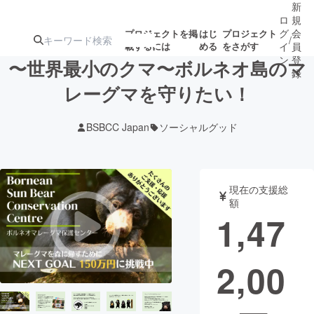
新
ロ
規
グ
会
プロジェクトを掲
はじ
プロジェクト
/
載するには
める
をさがす
イ
員
ン
登
〜世界最小のクマ〜ボルネオ島のマ
録
レーグマを守りたい！
人気のプロ
注目のリ
注目の新着プロ
募集終了が近いプ
もうすぐ公開
BSBCC Japan
ソーシャルグッド
ジェクト
ターン
ジェクト
ロジェクト
されます
アート・写真
音楽
現在の支援総
額
1,47
テクノロジー・ガジェット
ゲーム・サ
2,00
映像・映画
書籍・雑誌
ビジネス・起業
チャレンジ