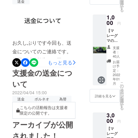
を
ファンディングの手数
送金
選
らマレーグ
択
ました！マレーグマたちに
す
料）ー91,359円（BSBCC
る
マ保全に貢
実際に会い魅力たっぷりの
1,0
献すべく、
JAPANのリターン作成費＋
00
円
ボルネオを私たちと一緒に
活動を行っ
送料＋手数料など）ー1,592
【マ
ています。
堪能しませんか？[日程]2023
円（送金会社Wise手数料１
レーグ
マの写
年6月3日（土）から6月8日
お久しぶりです今回も、送
回目）ー6,321円（送金会社
真 1
支援
（木）の3泊4日[価格]日本発
枚】 ・
金についてのご連絡です。
者：
Wise手数料２回目）を差し
ご支援
40人
着航空券付きプラン
前回の活動報告で１円＝
者様限
引いた【総額1,227,000円】
もっと見る
お届
定！
け予
￥264,800現地集合プラン
０.037MYRまで待つと報告
を最終的にBSBCCに届けま
BSBCC
支援金の送金につ
定：
のマ
2022
￥99,800※現地集合プランは
しましたが、円安は続くば
した。為替の状況によりな
年01
レーグ
いて
こ
月
サンダカン空港集合になり
マの写
かりでした、、、いつまで
の
かなか送れずにいました
リ
真を、
タ
2022/04/04 15:00
ます。ご自身でLCCなどの
ー
経っても金額は上がらない
支援者
ン
が、前回の活動報告のとお
詳細を見る
を
送金
ボルネオ
為替
様のた
選
航空券を手配していただ
ので、現地に早くお金を届
択
り、Wong博士に連絡したと
めに撮
す
こちらの活動報告は支援者
る
影し
き、安価でツアーにご参加
けたいという気持ちが大き
限定の公開です。
ころ金額のことは気にしな
3,0
メール
いただくことができます。
でお送
くなりました。そこでWong
00
円
くていいから送金していい
アーカイブが公開
りしま
[一押しポイント]・Wongさ
博士に連絡したところ、
【マ
す ※画
よ とのことだったので送金
されました！
レーグ
像はイ
んによるBSBCCの案内・
Wong博士も金額のことはあ