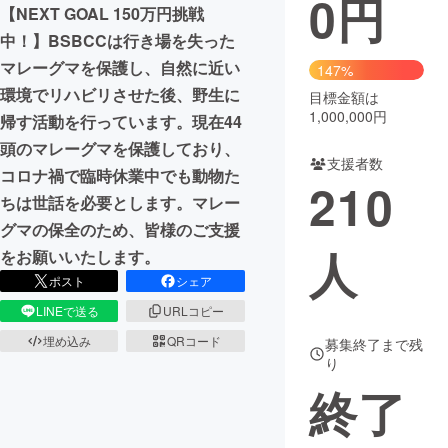
0
円
【NEXT GOAL 150万円挑戦
まちづくり・地域活性化
中！】BSBCCは行き場を失った
マレーグマを保護し、自然に近い
147%
環境でリハビリさせた後、野生に
目標金額は
CAMPFIRE for Social Good
CAMPFIRE Creation
1,000,000円
帰す活動を行っています。現在44
CAMPFIREふるさと納税
machi-ya
コミュニティ
頭のマレーグマを保護しており、
支援者数
コロナ禍で臨時休業中でも動物た
210
ちは世話を必要とします。マレー
グマの保全のため、皆様のご支援
人
をお願いいたします。
ポスト
シェア
LINEで送る
URLコピー
埋め込み
QRコード
募集終了まで残
り
終了