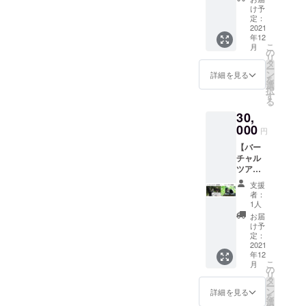
よる
ルポス
メッ
け予
BSBCC
ター
定：
セージ
のバー
2021
(A4) を
(メール)
年12
チャル
２種類
こ
月
ツアー
お送り
の
リ
に参
します
タ
ー
加！ リ
※画像は
ン
詳細を見る
を
アルタ
イメー
選
択
イムで
ジです
す
る
マレー
・感謝
30,
グマの
を込め
様子を
000
て、手
円
Zoomで
書きの
【バー
ボルネ
メッ
チャル
オから
セージ
ツアー
お送り
カード
＋マ
しま
を同封
支援
レーグ
す。日
いたし
者：
マの限
本語訳
ます
1人
定動
付き、
お届
画】 ・
質問
け予
ウォン
OK！ ※
定：
博士に
2021
開催は
年12
よる
2021年
こ
月
BSBCC
12月〜
の
リ
のバー
2022年
タ
ー
チャル
3月の週
ン
詳細を見る
を
ツアー
末のう
選