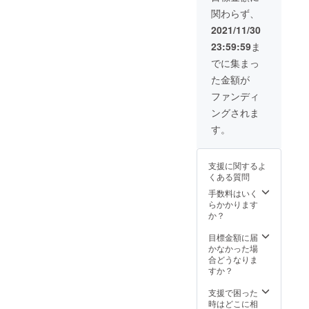
イムで
希望の
関わらず、
マレー
日程や
グマの
アクセ
2021/11/30
様子を
スリン
23:59:59
ま
Zoomで
クは後
ボルネ
日メー
でに集まっ
オから
ルにて
た金額が
お送り
ご連絡
しま
いたし
ファンディ
す。日
ます ※
ングされま
本語訳
有効期
付き、
限:
す。
質問
2021年
OK！ ※
12月4
開催は
日〜
支援に関するよ
2021年
2022年
くある質問
12月〜
3月31日
2022年
・
手数料はいく
3月の週
BSBCC
らかかります
末のう
のマ
か？
ち複数
レーグ
回を予
マの様
目標金額に届
定して
子や、
かなかった場
おりま
BSBCC
合どうなりま
す。ご
の日常
すか？
希望の
を撮影
日程や
した動
支援で困った
アクセ
画をご
時はどこに相