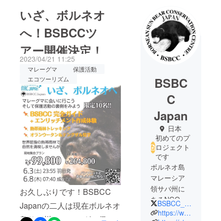
いざ、ボルネオ
へ！BSBCCツ
アー開催決定！
2023/04/21 11:25
マレーグマ
保護活動
BSBC
エコツーリズム
C
Japan
日本
初めてのプ
ロジェクト
です
ボルネオ島
マレーシア
領サバ州に
お久しぶりです！BSBCC
あるNGOボ
BSBCC_Japan
Japanの二人は現在ボルネオ
ルネオマ
https://www.bsbcc.org.my/index.html
島サバ州のマレーグマ保護