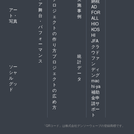
納税
ア
ロ
施
AD
アー
舞
ジ
事
FOR
ト・
台
ェ
例
ALL
写真
・
ク
HIO
パ
ト
KOS
フ
の
HI
ォ
作
JFA
ー
り
クラ
マ
方
ウド
ン
プ
統
ファ
ス
ロ
計
ン
ソー
ジ
デ
ディ
シャ
ェ
ー
ング
ル
ク
タ
mac
グッ
ト
hi-ya
ド
の
補助
広
金申
め
請サ
方
ポー
ト
「QRコード」は株式会社デンソーウェーブの登録商標です。