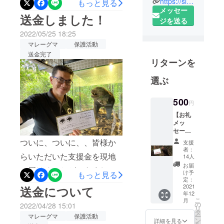
レーグマ保
https://sites.google.com/site/matsubayashihisashi/bsbcc-japan
もっと見る
メッセー
護センター
センターに来ています。
送金しました！
ジを送る
(Bornean
BSBCCでは皆さんの支援の
Sun Bear
2022/05/25 18:25
おかげもあり、ここ半年で
Conservatio
マレーグマ
保護活動
新たに１頭のクマを保護
送金完了
n Centre:
リターンを
BSBCC)は、
し、さらに１頭を野生にリ
行き場の
選ぶ
リースしました。ボルネオ
失ったマ
滞在中はSNSを通して現地
レーグマを
500
円
レポートや配信をたくさん
保護し、野
【お礼
生復帰を目
メッ
行う予定なので、ぜひ活動
セー
指してリハ
をTwitterおよびInstagramで
ジ】 感
ついに、ついに、、皆様か
ビリ活動を
支援
謝を込
者：
ご覧ください！そして…こ
行っていま
めて、
らいただいた支援金を現地
14人
お礼の
す。BSBCC
の度マレーシア専門旅行会
お届
に届けることができまし
メッ
け予
もっと見る
Japanは
セージ
社のMRC Japanと協同で日
定：
た！皆様からいただいた
BSBCCを日
をメー
2021
送金について
本の皆さんをボルネオ、そ
年12
ルでお
【支援金1,472,000円】のう
本の皆様に
こ
月
送りし
の
2022/04/28 15:01
してBSBCCにお連れするツ
リ
知ってもら
ます
ちー145,728円（クラウド
タ
マレーグマ
保護活動
ー
い、日本か
ン
詳細を見る
アーを開催することになり