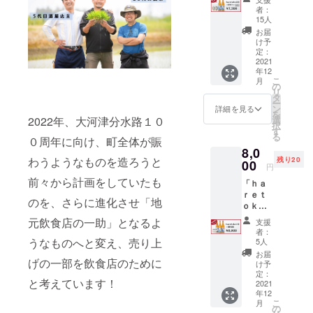
本″昆布
￥６，
≪清
の、コ
者：
食中酒
カッパ″
５００
酒 ｈ
15人
メの旨
として
セット
≪清
ａｒｅ
味を感
お届
最適で
【内
酒 ｈ
ｔｏｋ
け予
じら
す。 パ
容】 ・
ａｒｅ
定：
ｅ 純
れ、
ワース
「清
2021
ｔｏｋ
米吟
スッキ
ポット
年12
酒 ｈ
ｅ 純
醸 し
リとし
でもあ
こ
月
ａｒｅ
米吟
の
ぼりた
たのど
る弥彦
リ
ｔｏｋ
醸 し
タ
て生原
越し
山の水
ー
ｅ 純
ぼりた
ン
酒≫ 酒
詳細を見る
で、和
と燕市
を
米吟
て生原
選
2022年、大河津分水路１０
米：五
洋中の
産五百
択
醸 し
酒≫ 酒
す
百万石
食中酒
万石が
る
ぼりた
０周年に向け、町全体が賑
米：五
（燕市
として
造り出
8,0
て生原
百万石
産：ひ
最適で
す日本
わうようなものを造ろうと
残り20
酒」７
00
（燕市
うら農
す。 パ
円
酒を是
２０
産：ひ
場） 精
ワース
非お試
前々から計画をしていたも
「ｈａ
ml：２
うら農
米歩
ポット
しくだ
ｒｅｔ
本 ・
場） 精
合：６
でもあ
のを、さらに進化させ「地
さい。
ｏｋ
「昆布
米歩
０％
る弥彦
ｅ」３
カッパ
合：６
（純米
元飲食店の一助」となるよ
山の水
支援
本セッ
１５０
０％
吟醸規
者：
と燕市
ト 【内
ｇ」料
うなものへと変え、売り上
（純米
5人
格） ア
産五百
容】 ・
亭 明治
吟醸規
ルコー
お届
万石が
「清
げの一部を飲食店のために
屋 謹製
格） ア
け予
ル度
造り出
酒 ｈ
（真空
定：
ルコー
数：１
す日本
と考えています！
ａｒｅ
2021
パッ
ル度
７度
酒を是
年12
ｔｏｋ
ク）：
数：１
（目標
非お試
こ
月
ｅ 純
２ヶ ・
の
７度
値） 飲
しくだ