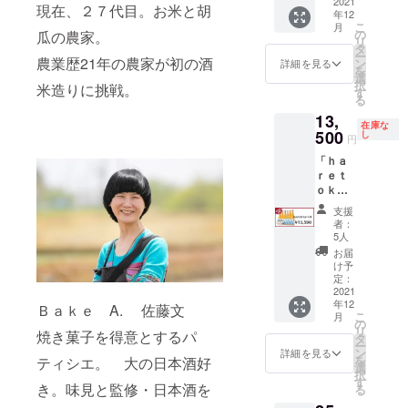
しょう
「清
2021
格） ア
ス）：
百万石
料、着
百万石
現在、２７代目。お米と胡
る弥彦
g≫ 燕
16℃以
②「菌
年12
ゆ漬け
酒 ｈ
ルコー
１ケ ・
（燕市
色料
ならで
山の水
市名産
こ
下の冷
月
床しい
(刻み)
ａｒｅ
ル度
「昆布
の
産：ひ
瓜の農家。
（カラ
はの、
と燕市
をメイ
リ
たい液
たけ」
原材
ｔｏｋ
数：１
カッパ
タ
うら農
メル）
コメの
産五百
ン食材
ー
体を入
（しい
料：
ｅ 純
農業歴21年の農家が初の酒
７度
１５０
ン
場） 精
詳細を見る
内容
旨味を
万石が
に使用
を
れると
たけ新
きゅう
米吟
（目標
g」（料
選
米歩
量：
感じら
造り出
し、家
択
柄が色
六）
米造りに挑戦。
り（新
醸 し
値） 飲
亭 明治
す
合：６
150g 保
れ、
す日本
庭の食
る
づく仕
名
潟県燕
ぼりた
み飽き
屋 謹
０％
存方
スッキ
酒を是
卓に欠
掛けの
称：
13,
市
て生原
しない
製）：
（純米
法：－
リとし
非お試
在庫な
かせな
酒器で
しょう
産）、
酒」７
500
燕市の
１ケ ・
し
吟醸規
18度以
たのど
円
しくだ
い商品
す。銅
ゆ漬け
こんぶ
２０
日本酒
想いを
格） ア
下で保
越し
さい。
です。
という
(刻み)
「ｈａ
（国
ml：２
を目指
込めた
ルコー
存
で、和
≪まど
熱々の
金属
原材
ｒｅｔ
産）、
本 ・
し開
御礼状
ル度
洋中の
ろむ酒
白米の
は、熱
料：
ｏｋ
乾しい
「まど
発・醸
￥１
数：１
開
食中酒
器≫ 銅
上にの
をよく
きゅう
ｅ」６
たけ
ろむ酒
造！！
０，０
７度
封後
として
支援
に錫で
せて召
伝える
り（新
本セッ
（新潟
器
五百万
００ ≪
（目標
者：
は、な
最適で
コー
し上が
金属素
潟県燕
ト 【内
県燕市
桜」
石なら
清酒
5人
値） 飲
るべく
す。 パ
ティン
るもよ
材であ
市
容】 ・
産）、
（株式
では
ｈａｒ
み飽き
お届
早くお
ワース
グされ
し、お
り、酒
産）、
「清
漬け原
会社新
の、コ
ｅｔｏ
け予
しない
召し上
ポット
た金属
酒の共
器を
こんぶ
酒 ｈ
材料
越ワー
定：
メの旨
ｋｅ
燕市の
がりく
でもあ
製の酒
に召し
持った
（国
ａｒｅ
2021
（しょ
ク
味を感
純米吟
日本酒
ださ
る弥彦
器。表
上がる
ときに
年12
産）、
ｔｏｋ
うゆ
ス）：
Ｂａｋｅ A. 佐藤文
じら
醸 し
を目指
い。 添
山の水
面には
こ
もよし
月
は、手
乾しい
ｅ 純
（大
１ケ ・
の
れ、
ぼりた
し開
加物表
と燕市
季節を
リ
の万能
や唇で
焼き菓子を得意とするパ
たけ
米吟
豆・小
「想い
タ
スッキ
て生原
発・醸
示：不
産五百
感じる
ー
食品で
ひんや
（新潟
醸 し
麦を含
を込め
ン
リとし
酒≫ 酒
詳細を見る
造！！
使用 ア
万石が
様々な
を
す。 す
ティシエ。 大の日本酒好
りとし
県燕市
ぼりた
む）、
た御礼
選
たのど
米：五
五百万
レル
造り出
柄を施
択
べて手
た冷た
産）、
て生原
砂糖、
状」
す
越し
百万石
石なら
ギー表
す日本
き。味見と監修・日本酒を
し、お
る
作業で
さを感
漬け原
酒」７
昆布
￥１
で、和
（燕市
では
示：大
酒を是
よそ
製造
じるこ
材料
２０