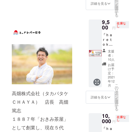
g≫ 燕
ー
15
使用）
て生原
清酒
ン
者：株
醸 し
詳細を見る
しない
す日本
市名産
を
①「も
酒」７
ｈａｒ
選
式会社
ぼりた
燕市の
酒を是
をメイ
択
電
とまち
２０
ｅｔｏ
す
明治屋
て生原
日本酒
非お試
ン食材
る
話：０
きゅう
ml：６
ｋｅ
新潟県
酒≫ 酒
を目指
しくだ
に使用
２５６
9,5
り」
本 ・
純米吟
燕市秋
米：五
し開
さい。
在庫な
し、家
－９３
（本町
「まど
00
醸 し
し
葉町4丁
百万石
発・醸
円
≪昆布
庭の食
－６３
そ菜出
ろむ酒
ぼりた
目9番60
（燕市
造！！
カッパ
卓に欠
５５
「ｈａ
荷組
器
て生原
号 【栄
産：ひ
五百万
１５０
かせな
《定
ｒｅｔ
合）
桜」
酒≫ 酒
養成分
うら農
石なら
g≫ 燕
い商品
員》１
ｏｋ
②「菌
（株式
米：五
表示品
場） 精
では
市名産
です。
０名
ｅ」″ま
床しい
会社新
百万石
150gあ
米歩
の、コ
支援
をメイ
熱々の
《講
どろむ
たけ」
越ワー
（燕市
たり】
合：６
者：
メの旨
ン食材
白米の
師》加
酒器″
（しい
ク
産：ひ
10人
熱量：
０％
味を感
に使用
上にの
藤 恵
セット
たけ新
ス）：
うら農
68kcal
（純米
お届
じら
し、家
せて召
【内
六）
２ケ ・
場） 精
け予
たんぱ
吟醸規
れ、
庭の食
し上が
容】 ・
名
「昆布
定：
米歩
く質：
格） ア
スッキ
卓に欠
るもよ
「清
2021
称：
カッパ
合：６
0.4g 脂
ルコー
リとし
かせな
し、お
年12
酒 ｈ
しょう
１５０
０％
質：
ル度
たのど
い商品
こ
酒の共
月
http://s
ａｒｅ
ゆ漬け
g」（料
の
（純米
13.3g
数：１
越し
です。
リ
に召し
nowdro
ｔｏｋ
(刻み)
亭 明治
タ
吟醸規
高畑株式会社（タカバタケ
炭水化
７度
で、和
熱々の
ー
上がる
p-
ｅ 純
原材
屋 謹
ン
格） ア
詳細を見る
物：
（目標
洋中の
白米の
を
もよし
flower.c
米吟
ＣＨＡＹＡ） 店長 高畑
料：
製）：
選
ルコー
9.2g 食
値） 五
食中酒
上にの
択
の万能
om ※当
醸 し
きゅう
３ケ ・
す
ル度
塩相当
百万石
として
せて召
る
食品で
日の交
篤志
ぼりた
り（新
想いを
数：１
量：
ならで
最適で
し上が
す。 す
通費等
10,
て生原
潟県燕
込めた
７度
2.2g
はの、
す。 パ
在庫な
るもよ
１８８７年「おきみ茶屋」
べて手
は、お
酒」７
000
市
御礼状
し
（目標
コメの
円
ワース
し、お
作業で
客様の
２０
産）、
￥１
値） 飲
旨味を
ポット
として創業し、現在５代
酒の共
製造
ご負担
「ｈａ
ml：１
こんぶ
３，０
み飽き
感じら
でもあ
に召し