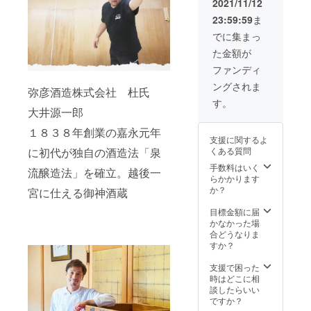
添加物
値） 飲
2021/11/12
製造の
食中酒
さい。
の万能
とがで
しょう
の雑味
５，０
封後
吟醸規
表示：
み飽き
新感覚
として
≪まど
食品で
きま
23:59:59
ま
ゆ漬け
が抜け
００ ≪
は、な
格） ア
不使用
しない
食品で
最適で
ろむ酒
す。 す
す。 表
(刻み)
ておい
清酒
るべく
ルコー
アレル
燕市の
でに集まっ
す。 地
す。 パ
器≫ 銅
べて手
面に
原材
しくな
ｈａｒ
早くお
ル度
ギー表
日本酒
元名産
ワース
に錫で
作業で
メッキ
た金額が
料：
る」な
ｅｔｏ
召し上
数：１
示：大
を目指
の「も
ポット
コー
製造
された
きゅう
どと言
ｋｅ
がりく
７度
豆、小
し開
ファンディ
とまち
でもあ
ティン
し、添
錫とい
り（新
われて
純米吟
ださ
（目標
麦 製造
発・醸
きゅう
る弥彦
グされ
加物・
う金属
ングされま
潟県燕
きた素
醸 し
い。）
値） 飲
者：株
造！！
弥彦酒造株式会社 杜氏
り」と
山の水
た金属
保存料
は、イ
市
材で
ぼりた
添加物
み飽き
式会社
五百万
す。
「菌床
と燕市
製の酒
を一切
オン効
産）、
す。日
て生原
大井源一郎
表示：
しない
明治屋
石なら
しいた
産五百
器。表
使用し
果が高
こんぶ
本酒は
酒≫ 酒
不使用
燕市の
新潟県
では
け」を
万石が
面には
ていま
く、水
（国
１８３８年創業の嘉永元年
特に、
米：五
アレル
日本酒
燕市秋
の、コ
メイン
造り出
季節を
せん。
支援に関するよ
やお酒
産）、
雑味が
百万石
ギー表
を目指
葉町4丁
メの旨
食材に
す日本
感じる
・燕市
くある質問
に初代が独自の酒造法「泉
を浄化
乾しい
抜けて
（燕市
示：大
し開
目9番60
味を感
使用
酒を是
様々な
特産物
する効
たけ
まろや
産：ひ
豆、小
発・醸
手数料はいく
号 【栄
じら
し、家
非お試
柄を施
流醸造法」を確立。越後一
の食材
能を
（新潟
かな味
うら農
麦 製造
造！！
らかかります
養成分
れ、
庭の食
しくだ
し、お
を使
持って
県燕市
わいに
場） 精
者：株
五百万
か？
表示品
スッキ
宮に仕える御神酒蔵
卓に欠
さい。
よそ
用。
いま
産）、
なりま
米歩
式会社
石なら
150gあ
リとし
かせな
≪昆布
16℃以
①「も
す。そ
漬け原
す。 表
合：６
明治屋
では
目標金額に届
たり】
たのど
い商品
カッパ
下の冷
とまち
のた
材料
面の柄
０％
新潟県
の、コ
かなかった場
熱量：
越し
です。
１５０
たい液
きゅう
め、古
（しょ
は冷た
（純米
燕市秋
メの旨
合どうなりま
68kcal
で、和
熱々の
g≫ 燕
体を入
り」
来より
うゆ
い温度
吟醸規
葉町4丁
味を感
すか？
たん
洋中の
白米の
市名産
れると
（本町
「錫の
（大
に反応
格） ア
目9番60
じら
ぱく
食中酒
上にの
をメイ
柄が色
そ菜出
器に入
豆・小
して色
ルコー
号 【栄
れ、
支援で困った
質：
として
せて召
ン食材
づく仕
荷組
れた水
麦を含
づく仕
ル度
養成分
スッキ
時はどこに相
0.4g
最適で
し上が
に使用
掛けの
合）
は腐ら
む）、
掛けに
数：１
表示品
リとし
談したらいい
脂質：
す。 パ
るもよ
し、家
酒器で
②「菌
ない」
砂糖、
なって
７度
150gあ
たのど
ですか？
13.3g
ワース
し、お
庭の食
す。銅
床しい
「お酒
昆布
いま
（目標
たり】
越し