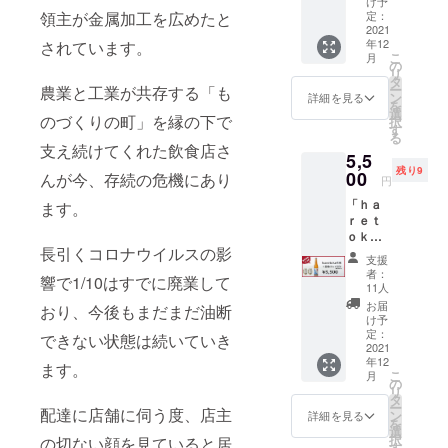
なってから
け予
ａｒｅ
→￥３
定：
領主が金属加工を広めたと
の経歴は、
ｔｏｋ
2021
，８０
年12
教員を目指
されています。
ｅ 純
０
こ
月
米吟
（￥７
の
すが、妻と
リ
醸 し
００ Ｏ
タ
結婚し婿養
ー
農業と工業が共存する「も
ぼりた
ＦＦ）
ン
詳細を見る
を
て生原
子となり、
≪清
選
のづくりの町」を縁の下で
択
酒」７
酒 ｈ
す
妻の実家の
る
２０
ａｒｅ
支え続けてくれた飲食店さ
稼業でもあ
5,5
ml：１
ｔｏｋ
残り9
本 ・
00
ｅ 純
る小売酒屋
んが今、存続の危機にあり
円
「想い
米吟
に就職。
「ｈａ
を込め
ます。
醸 し
ｒｅｔ
た御礼
ぼりた
ｏｋ
状」
て生原
只今、お酒
長引くコロナウイルスの影
ｅ」1
￥４，
酒≫ 酒
支援
の勉強・飲
本″昆布
５００
米：五
者：
響で1/10はすでに廃業して
カッパ″
≪清
食店様への
百万石
11人
セット
酒 ｈ
（燕市
お届
対応・配達
おり、今後もまだまだ油断
【内
ａｒｅ
産：ひ
け予
をし、「地
容】 ・
ｔｏｋ
定：
うら農
できない状態は続いていき
「清
2021
ｅ 純
場） 精
域になくて
年12
酒 ｈ
米吟
ます。
米歩
はならない
こ
月
ａｒｅ
醸 し
の
合：６
リ
ｔｏｋ
酒屋」を目
ぼりた
タ
０％
ー
ｅ 純
配達に店舗に伺う度、店主
て生原
ン
（純米
詳細を見る
指し、日々
を
米吟
酒≫ 酒
選
吟醸規
択
奮闘してお
の切ない顔を見ていると居
醸 し
米：五
す
格） ア