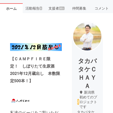
活動報告
支援者
仲間募集
コメント
ホーム
8
99+
【ＣＡＭＰＦＩＲＥ限
タカバ
定！ しぼりたて生原酒
タケＣ
2021年12月蔵出し 本数限
ＨＡＹ
定500本！】
Ａ
新潟県
初めてのプ
ロジェクト
です
タカバタケ
私達のページをご覧いただ