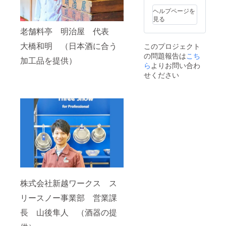
炭水化
ポット
酒の共
卓に欠
という
たけ」
の雑味
茶、赤
す。お
値） 飲
熱量：
で、和
物：
でもあ
に召し
かせな
ヘルプページを
金属
（しい
が抜け
とおが
よそ16-
み飽き
68kcal
洋中の
9.2g
る弥彦
上がる
い商品
見る
は、熱
たけ新
ておい
らし)／
17℃以
しない
たん
食中酒
食塩相
山の水
もよし
です。
をよく
六）
しくな
老舗料亭 明治屋 代表
調味料
下の冷
燕市の
ぱく
として
当量：
と燕市
の万能
熱々の
伝える
名
る」な
（アミ
たい液
日本酒
質：
最適で
2.2g ≪
産五百
食品で
白米の
金属素
称：
大橋和明 （日本酒に合う
このプロジェクト
どと言
ノ酸
体を入
を目指
0.4g
す。 パ
まどろ
万石が
す。 す
上にの
材であ
しょう
われて
等）、
の問題報告は
こち
れる
し開
脂質：
ワース
む酒器
造り出
べて手
せて召
加工品を提供）
り、酒
ゆ漬け
きた素
酸味
と、花
発・醸
ら
よりお問い合わ
13.3g
ポット
≫ 銅に
す日本
作業で
し上が
器を
(刻み)
材で
料、着
はまる
造！！
炭水化
でもあ
錫で
酒を是
せください
製造
るもよ
持った
原材
す。日
色料
で咲き
五百万
物：
る弥彦
コー
非お試
し、添
し、お
ときに
料：
本酒は
（カラ
誇るよ
石なら
9.2g
山の水
ティン
しくだ
加物・
酒の共
は、手
きゅう
特に、
メル）
うに色
では
食塩相
と燕市
グされ
さい。
保存料
に召し
や唇で
り（新
雑味が
内容
づきま
の、コ
当量：
産五百
た金属
≪まど
を一切
上がる
ひんや
潟県燕
抜けて
量：
す。お
メの旨
2.2g ≪
万石が
製の酒
ろむ酒
使用し
もよし
りとし
市
まろや
150g 保
酒を注
味を感
まどろ
造り出
器。表
器≫ 銅
ていま
の万能
た冷た
産）、
かな味
存方
いで、
じら
む酒器
す日本
面には
に錫で
せん。
食品で
さを感
こんぶ
わいに
法：－
色づく
れ、
≫ 銅に
酒を是
季節を
コー
・燕市
す。 す
じるこ
（国
なりま
18度以
変化を
スッキ
錫で
非お試
感じる
ティン
特産物
べて手
とがで
産）、
す。 表
下で保
目で見
リとし
コー
しくだ
様々な
グされ
の食材
作業で
きま
乾しい
面の柄
存（開
て楽し
たのど
ティン
さい。
柄を施
た金属
を使
製造
す。 表
たけ
は冷た
封後
みなが
越し
グされ
し、お
製の酒
用。
し、添
面に
（新潟
い温度
は、な
らお酒
で、和
た金属
よそ
器。表
（①②
加物・
メッキ
株式会社新越ワークス ス
県燕市
に反応
るべく
を味わ
洋中の
製の酒
16℃以
面には
使用）
保存料
された
産）、
して色
早くお
える、
食中酒
器。表
下の冷
季節を
①「も
を一切
リースノー事業部 営業課
錫とい
漬け原
づく仕
召し上
新しい
として
面には
たい液
感じる
とまち
使用し
う金属
材料
掛けに
がりく
酒器で
最適で
季節を
長 山後隼人 （酒器の提
体を入
様々な
きゅう
ていま
は、イ
（しょ
なって
ださ
す。
す。 パ
感じる
れると
柄を施
り」
せん。
オン効
うゆ
いま
い。）
【材
ワース
様々な