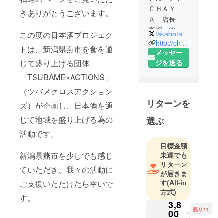
ＣＨＡＹ
きありがとうございます。
Ａ 店長
高畑 篤志
takabatakechaya
この度の日本酒プロジェク
http://chaya-takabatake.co.jp
トは、新潟県燕市を食を通
新潟県のほ
メッセー
ぼ中央に位
じて盛り上げる団体
ジを送る
置する燕市
「TSUBAME×ACTIONS」
生まれ燕市
（ツバメクロスアクション
育ち。
リターンを
ズ）が企画し、日本酒を通
三兄弟の
末っ子とし
じて地域を盛り上げる為の
選ぶ
て生まれ
活動です。
る。
目標金額
学生時代
新潟県燕市を少しでも感じ
未達でも
は、スポー
リターン
ていただき、我々の活動に
ツを一生懸
が届きま
命やってい
す
(All-in
ご支援いただけたら幸いで
た。
方式)
す。
市立小学校
3,8
残り71
→野球
00
円