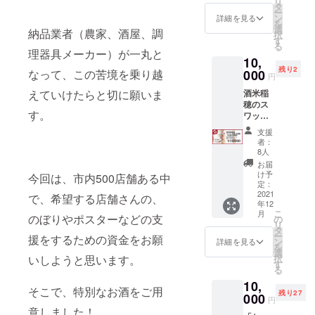
リ
米吟
「想い
タ
（目標
み飽き
さい。
ー
醸 し
を込め
ン
値） 飲
詳細を見る
しない
を
ぼりた
た御礼
選
み飽き
燕市の
納品業者（農家、酒屋、調
択
て生原
状」
す
しない
日本酒
る
酒」７
※「昆布
燕市の
理器具メーカー）が一丸と
を目指
10,
２０
カッ
日本酒
し開
残り2
ml：３
000
なって、この苦境を乗り越
パ」賞
を目指
発・醸
円
本 ・
味期
し開
造！！
酒米稲
えていけたらと切に願いま
「想い
限：７
発・醸
五百万
穂のス
を込め
日間
造！！
石なら
す。
ワッグ
た御礼
￥７，
五百万
では
造り体
状」
５００
石なら
の、コ
支援
験 【内
８，０
≪清
では
者：
メの旨
容】 年
００円
酒 ｈ
8人
の、コ
味を感
末年始
≪清
ａｒｅ
メの旨
お届
じら
用のお
酒 ｈ
ｔｏｋ
け予
味を感
今回は、市内500店舗ある中
れ、
飾りを
ａｒｅ
定：
ｅ 純
じら
スッキ
「ｈａ
2021
ｔｏｋ
米吟
で、希望する店舗さんの、
れ、
リとし
年12
ｒｅｔ
ｅ 純
醸 し
スッキ
たのど
こ
月
ｏｋ
のぼりやポスターなどの支
米吟
の
ぼりた
リとし
越し
リ
ｅ」に
醸 し
タ
て生原
たのど
で、和
ー
援をするための資金をお願
使用し
ぼりた
ン
酒≫ 酒
詳細を見る
越し
洋中の
を
た稲穂
て生原
選
米：五
で、和
食中酒
択
いしようと思います。
（酒
酒≫ 酒
す
百万石
洋中の
として
る
米：五
米：五
（燕市
食中酒
最適で
10,
百万
百万石
産：ひ
として
す。 パ
そこで、特別なお酒をご用
残り27
石）で
000
（燕市
うら農
最適で
円
ワース
作成い
産：ひ
場） 精
意しました！
す。 パ
ポット