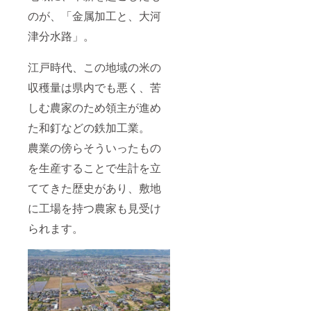
は、熱
をよく
のが、「金属加工と、大河
伝える
津分水路」。
金属素
材であ
り、酒
江戸時代、この地域の米の
器を
持った
収穫量は県内でも悪く、苦
ときに
は、手
しむ農家のため領主が進め
や唇で
ひんや
た和釘などの鉄加工業。
りとし
農業の傍らそういったもの
た冷た
さを感
を生産することで生計を立
じるこ
とがで
ててきた歴史があり、敷地
きま
す。
に工場を持つ農家も見受け
【材
質】本
られます。
体：
銅 表
面：錫
メッキ
【容
量】
150ml