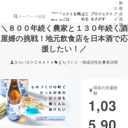
新
ロ
規
グ
会
プロジェクトを掲
はじ
プロジェクト
/
載するには
める
をさがす
イ
員
ン
登
＼８００年続く農家と１３０年続く酒
録
屋婿の挑戦！地元飲食店を日本酒で応
援したい！／
人気のプロ
注目のリ
注目の新着プロ
募集終了が近いプ
もうすぐ公開
ジェクト
ターン
ジェクト
ロジェクト
されます
タカバタケＣＨＡＹＡ
まちづくり・地域活性化
新潟県
アート・写真
音楽
現在の支援総
テクノロジー・ガジェット
ゲーム・サ
額
1,03
映像・映画
書籍・雑誌
5,90
ビジネス・起業
チャレンジ