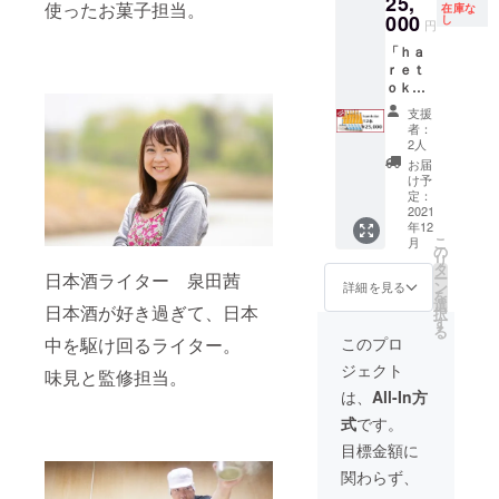
25,
茶、赤
２，０
洋中の
産：ひ
の、コ
使ったお菓子担当。
豆、小
非お試
在庫な
16℃以
し、添
とがで
（しょ
ml：６
000
とおが
００ ≪
し
食中酒
うら農
メの旨
円
麦 製造
しくだ
下の冷
加物・
きま
うゆ
本 ・
らし)／
清酒
として
場） 精
味を感
者：株
さい。
たい液
保存料
す。 表
「ｈａ
（大
「想い
調味料
ｈａｒ
最適で
米歩
じら
式会社
≪昆布
体を入
を一切
面に
ｒｅｔ
豆・小
を込め
（アミ
ｅｔｏ
す。 パ
合：６
れ、
明治屋
カッパ
れると
使用し
メッキ
ｏｋ
麦を含
た御礼
ノ酸
ｋｅ
ワース
０％
スッキ
新潟県
１５０
柄が色
ていま
された
ｅ」１
む）、
状」
等）、
純米吟
ポット
（純米
リとし
支援
燕市秋
g≫ 燕
づく仕
せん。
錫とい
２本
砂糖、
￥１
酸味
醸 し
でもあ
吟醸規
者：
たのど
葉町4丁
市名産
掛けの
・燕市
う金属
セット
昆布
３，５
料、着
ぼりた
2人
る弥彦
格） ア
越し
目9番60
をメイ
酒器で
特産物
は、イ
【内
茶、赤
００ ≪
色料
て生原
山の水
ルコー
お届
で、和
号 【栄
ン食材
す。銅
の食材
オン効
容】 ・
とおが
清酒
（カラ
酒≫ 酒
け予
と燕市
ル度
洋中の
養成分
に使用
という
を使
果が高
「清
らし)／
ｈａｒ
定：
メル）
米：五
産五百
数：１
食中酒
表示品
し、家
金属
用。
く、水
酒 ｈ
2021
調味料
ｅｔｏ
内容
百万石
万石が
７度
として
150gあ
庭の食
は、熱
①「も
年12
やお酒
ａｒｅ
（アミ
ｋｅ
量：
（燕市
造り出
（目標
最適で
たり】
卓に欠
こ
をよく
月
とまち
を浄化
ｔｏｋ
ノ酸
純米吟
の
150g 保
産：ひ
す日本
値） 五
す。 パ
熱量：
かせな
リ
伝える
きゅう
する効
ｅ 純
等）、
醸 し
タ
存方
うら農
酒を是
百万石
ワース
68kcal
い商品
ー
日本酒ライター 泉田茜
金属素
り」
能を
米吟
酸味
ぼりた
ン
法：－
場） 精
詳細を見る
非お試
ならで
ポット
たんぱ
です。
を
材であ
（本町
持って
醸 し
料、着
て生原
選
18度以
米歩
しくだ
はの、
でもあ
日本酒が好き過ぎて、日本
く質：
熱々の
択
り、酒
そ菜出
いま
ぼりた
色料
酒≫ 酒
す
下で保
合：６
さい。
コメの
る弥彦
0.4g 脂
白米の
る
器を
荷組
す。そ
て生原
（カラ
米：五
存（開
０％
このプロ
中を駆け回るライター。
≪昆布
旨味を
山の水
質：
上にの
持った
合）
のた
酒」７
メル）
百万石
封後
（純米
カッパ
感じら
と燕市
13.3g
せて召
ときに
ジェクト
②「菌
め、古
２０
内容
（燕市
味見と監修担当。
は、な
吟醸規
１５０
れ、
産五百
炭水化
し上が
は、手
床しい
来より
ml：１
量：
産：ひ
るべく
格） ア
は、
All-In方
g≫ 新
スッキ
万石が
物：
るもよ
や唇で
たけ」
「錫の
２本 ・
150g 保
うら農
早くお
ルコー
潟県燕
リとし
造り出
9.2g 食
し、お
ひんや
式
です。
（しい
器に入
「想い
存方
場） 精
召し上
ル度
市にあ
たのど
す日本
塩相当
酒の共
りとし
たけ新
れた水
を込め
法：－
米歩
がりく
数：１
目標金額に
る「料
越し
酒を是
量：
に召し
た冷た
六）
は腐ら
た御礼
18度以
合：６
ださ
７度
亭 明
で、和
非お試
2.2g
上がる
さを感
関わらず、
名
ない」
状」
下で保
０％
い。）
（目標
治屋」
洋中の
しくだ
もよし
じるこ
称：
「お酒
￥２
存（開
（純米