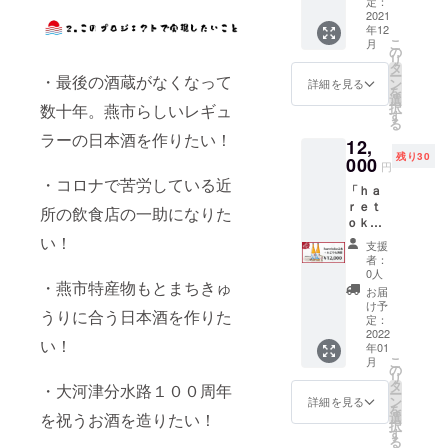
ろむ酒
定：
て生原
じら
スッキ
きゅう
ケ”セッ
2021
器
酒」７
れ、
リとし
り」と
年12
ト 【内
桜」
２０
スッキ
たのど
こ
「菌床
月
容】 ・
（株式
の
ml：１
リとし
越し
リ
しいた
「清
会社新
タ
本 ・
たのど
で、和
ー
け」を
・最後の酒蔵がなくなって
酒 ｈ
越ワー
ン
「昆布
詳細を見る
越し
洋中の
を
メイン
ａｒｅ
ク
選
カッパ
で、和
食中酒
択
食材に
数十年。燕市らしいレギュ
ｔｏｋ
ス）：
す
１５０
洋中の
として
る
使用
ｅ 純
１ケ ・
g」料亭
食中酒
最適で
ラーの日本酒を作りたい！
し、家
12,
米吟
「昆布
明治
として
す。 パ
庭の食
残り30
醸 し
000
カッパ
屋 謹
最適で
円
ワース
卓に欠
ぼりた
１５０
製（真
す。 パ
・コロナで苦労している近
ポット
かせな
「ｈａ
て生原
g」（料
空パッ
ワース
でもあ
い商品
ｒｅｔ
酒」７
亭 明治
所の飲食店の一助になりた
ク）：
ポット
る弥彦
です。
ｏｋ
２０
屋 謹
１ケ ・
でもあ
山の水
熱々の
ｅ」２
ml：１
い！
製）：
「想い
る弥彦
支援
と燕市
白米の
本″まど
本 ・
１ケ ・
を込め
者：
山の水
産五百
上にの
ろむ酒
「まど
想いを
0人
た御礼
と燕市
万石が
せて召
・燕市特産物もとまちきゅ
器″セッ
ろむ酒
込めた
状」
お届
産五百
造り出
し上が
ト（※２
器
御礼状
け予
※「ｈａ
万石が
す日本
うりに合う日本酒を作りた
るもよ
０２２
桜」
定：
￥１
ｒｅｔ
造り出
酒を是
し、お
年１月
2022
（株式
０，０
ｏｋ
す日本
い！
非お試
酒の共
年01
お届け
会社新
００ ≪
ｅ」
酒を是
しくだ
こ
月
に召し
品で
越ワー
の
清酒
「昆布
非お試
さい。
リ
上がる
す。）
ク
タ
ｈａｒ
カッ
・大河津分水路１００周年
しくだ
≪昆布
ー
もよし
【内
ス）：
ン
ｅｔｏ
詳細を見る
パ」は
さい。
カッパ
を
の万能
容】 ・
１ケ ・
選
を祝うお酒を造りたい！
ｋｅ
体験日
１５０
択
食品で
「清
「昆布
す
純米吟
の当日
g≫ 新
る
す。 す
酒 ｈ
カッパ