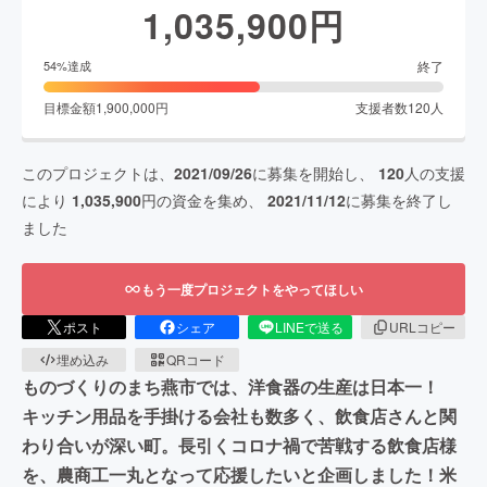
1,035,900
円
終了
54
%達成
目標金額
1,900,000
円
支援者数
120
人
このプロジェクトは、
2021/09/26
に募集を開始し、
120
人の支援
により
1,035,900
円の資金を集め、
2021/11/12
に募集を終了し
ました
もう一度プロジェクトをやってほしい
ポスト
シェア
LINEで送る
URLコピー
埋め込み
QRコード
ものづくりのまち燕市では、洋食器の生産は日本一！
キッチン用品を手掛ける会社も数多く、飲食店さんと関
わり合いが深い町。長引くコロナ禍で苦戦する飲食店様
を、農商工一丸となって応援したいと企画しました！米