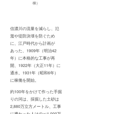
ない」
酸味
誇るよ
たん
棟）
柄が色
「お酒
料、着
うに色
ぱく
づく仕
の雑味
色料
づきま
質：
掛けの
が抜け
（カラ
す。お
0.4g
酒器で
ておい
メル）
酒を注
脂質：
す。銅
しくな
内容
いで、
13.3g
という
る」な
量：
色づく
炭水化
金属
信濃川の流量を減らし、氾
どと言
150g 保
変化を
物：
は、熱
われて
存方
目で見
9.2g
濫や堤防決壊を防ぐため
をよく
きた素
法：－
て楽し
食塩相
伝える
材で
18度以
みなが
に、江戸時代から計画が
当量：
金属素
す。日
下で保
らお酒
2.2g ≪
材であ
本酒は
存（開
あった、1909年（明治42
を味わ
まどろ
り、酒
特に、
封後
える、
む酒器
器を
年）に本格的な工事が再
雑味が
は、な
新しい
≫ 銅に
持った
抜けて
るべく
酒器で
錫で
ときに
開、1922年（大正11年）に
まろや
早くお
す。
コー
は、手
かな味
召し上
【材
ティン
通水、1931年（昭和6年）
や唇で
わいに
がりく
質】本
グされ
ひんや
なりま
ださ
体：
た金属
に稼働を開始。
りとし
す。 表
い。）
銅 表
製の酒
た冷た
面の柄
添加物
面：錫
器。表
さを感
は冷た
表示：
約100年をかけて作った手掘
メッキ
面には
じるこ
い温度
不使用
【容
季節を
とがで
に反応
りの河は、採掘した土砂は
アレル
量】
感じる
きま
して色
ギー表
150ml
様々な
す。
2,880万立方メートル、工事
づく仕
示：大
柄を施
【材
掛けに
豆、小
し、お
質】本
に携わった人はのべ1,000万