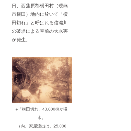
体：
さを感
潟県燕
本酒は
るべく
質】本
炭水化
た冷た
日、西蒲原郡横田村（現燕
銅 表
じるこ
市
特に、
早くお
体：
物：
さを感
面：錫
とがで
産）、
雑味が
召し上
銅 表
9.2g
市横田）地内に於いて「横
じるこ
メッキ
きま
こんぶ
抜けて
がりく
面：錫
食塩相
とがで
【容
す。 表
（国
まろや
ださ
メッキ
田切れ」と呼ばれる信濃川
当量：
きま
量】
面に
産）、
かな味
い。）
【容
2.2g ≪
す。
150ml
メッキ
乾しい
わいに
の破堤による空前の大水害
添加物
量】
まどろ
【材
された
たけ
なりま
表示：
150ml
む酒器
質】本
錫とい
（新潟
が発生。
す。 表
不使用
≫ 銅に
体：
う金属
県燕市
面の柄
アレル
錫で
銅 表
は、イ
産）、
は冷た
ギー表
コー
面：錫
オン効
漬け原
い温度
示：大
ティン
メッキ
果が高
材料
に反応
豆、小
グされ
【容
く、水
（しょ
して色
麦 製造
た金属
量】
やお酒
うゆ
づく仕
者：株
製の酒
150ml
を浄化
（大
掛けに
式会社
器。表
する効
豆・小
なって
明治屋
面には
能を
麦を含
いま
新潟県
季節を
持って
む）、
す。お
燕市秋
感じる
いま
砂糖、
よそ16-
葉町4丁
様々な
す。そ
昆布
17℃以
目9番60
柄を施
のた
茶、赤
下の冷
号 【栄
し、お
め、古
とおが
たい液
養成分
よそ
来より
※「横田切れ」43,600棟が浸
らし)／
体を入
表示品
16℃以
「錫の
調味料
れる
150gあ
下の冷
水。
器に入
（アミ
と、花
たり】
たい液
れた水
ノ酸
はまる
熱量：
体を入
（内、家屋流出は、25,000
は腐ら
等）、
で咲き
68kcal
れると