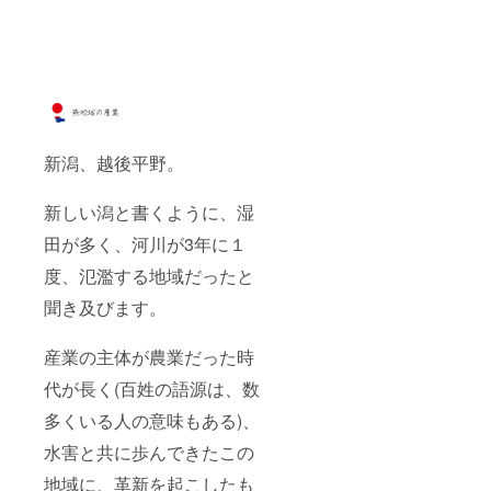
す。
む酒器
じるこ
【材
≫ 銅に
とがで
質】本
錫で
きま
体：
コー
す。
銅 表
ティン
【材
面：錫
グされ
質】本
メッキ
た金属
体：
【容
製の酒
銅 表
量】
器。表
面：錫
150ml
新潟、越後平野。
面には
メッキ
季節を
【容
感じる
量】
新しい潟と書くように、湿
様々な
150ml
柄を施
田が多く、河川が3年に１
し、お
よそ
度、氾濫する地域だったと
16℃以
下の冷
聞き及びます。
たい液
体を入
産業の主体が農業だった時
れると
柄が色
代が長く(百姓の語源は、数
づく仕
掛けの
多くいる人の意味もある)、
酒器で
す。銅
水害と共に歩んできたこの
という
金属
地域に、革新を起こしたも