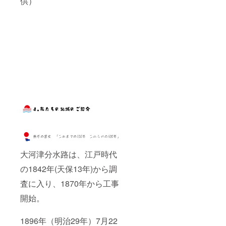
供）
柄が色
し、お
（本町
・燕市
果が高
（大
す。お
添加物
質】本
ポット
柄を施
づく仕
よそ
そ菜出
特産物
く、水
豆・小
よそ16-
表示：
体：
でもあ
し、お
掛けの
16℃以
荷組
の食材
やお酒
麦を含
17℃以
不使用
銅 表
る弥彦
よそ
酒器で
下の冷
合）
を使
を浄化
む）、
下の冷
アレル
面：錫
山の水
16℃以
す。銅
たい液
②「菌
用。
する効
砂糖、
たい液
ギー表
メッキ
と燕市
下の冷
という
体を入
床しい
①「も
能を
昆布
体を入
示：大
【容
産五百
たい液
金属
れると
たけ」
とまち
持って
茶、赤
れる
豆、小
量】
万石が
体を入
は、熱
柄が色
（しい
きゅう
いま
とおが
と、花
麦 製造
150ml
造り出
れると
をよく
づく仕
たけ新
り」
す。そ
らし)／
はまる
者：株
す日本
柄が色
伝える
掛けの
六）
（本町
のた
調味料
で咲き
式会社
酒を是
づく仕
金属素
酒器で
そ菜出
め、古
（アミ
誇るよ
明治屋
非お試
掛けの
材であ
す。銅
荷組
来より
ノ酸
うに色
新潟県
しくだ
酒器で
り、酒
という
合）
「錫の
等）、
づきま
燕市秋
さい。
す。銅
器を
金属
②「菌
器に入
酸味
す。お
葉町4丁
という
持った
は、熱
床しい
れた水
料、着
酒を注
目9番60
金属
ときに
をよく
たけ」
は腐ら
色料
いで、
号 【栄
は、熱
は、手
伝える
（しい
ない」
（カラ
色づく
養成分
をよく
や唇で
金属素
たけ新
「お酒
メル）
変化を
表示品
伝える
ひんや
材であ
六）
の雑味
内容
目で見
150gあ
大河津分水路は、江戸時代
金属素
りとし
り、酒
名
が抜け
量：
て楽し
たり】
材であ
た冷た
器を
称：
ておい
150g 保
みなが
熱量：
の1842年(天保13年)から調
り、酒
さを感
持った
しょう
しくな
存方
らお酒
68kcal
器を
じるこ
ときに
ゆ漬け
る」な
法：－
査に入り、1870年から工事
を味わ
たん
持った
とがで
は、手
(刻み)
どと言
18度以
える、
ぱく
ときに
きま
や唇で
原材
われて
開始。
下で保
新しい
質：
は、手
す。
ひんや
料：
きた素
存（開
酒器で
0.4g
や唇で
【材
りとし
きゅう
材で
封後
す。
脂質：
ひんや
質】本
た冷た
1896年（明治29年）7月22
り（新
す。日
は、な
【材
13.3g
りとし