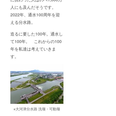
なって
麦 製造
よそ
体：
いま
者：株
16℃以
人にも及んだそうです。
銅 表
す。お
式会社
下の冷
面：錫
よそ16-
明治屋
2022年、通水100周年を迎
たい液
メッキ
17℃以
新潟県
体を入
【容
下の冷
える分水路。
燕市秋
れると
量】
たい液
葉町4丁
柄が色
150ml
体を入
目9番60
づく仕
造るに要した100年。通水し
れる
号 【栄
掛けの
と、花
養成分
酒器で
て100年。 これからの100
はまる
表示品
す。銅
で咲き
150gあ
という
年を私達は考えていきま
誇るよ
たり】
金属
うに色
熱量：
す。
は、熱
づきま
68kcal
をよく
す。お
たん
伝える
酒を注
ぱく
金属素
いで、
質：
材であ
色づく
0.4g
り、酒
変化を
脂質：
器を
目で見
13.3g
持った
て楽し
炭水化
ときに
みなが
物：
は、手
らお酒
9.2g
や唇で
を味わ
食塩相
ひんや
える、
当量：
りとし
新しい
※大河津分水路 洗堰・可動堰
2.2g ≪
た冷た
酒器で
まどろ
さを感