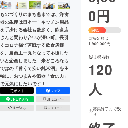
0
円
まちづくり・地域活性化
ものづくりのまち燕市では、洋食
器の生産は日本一！キッチン用品
CAMPFIRE for Social Good
CAMPFIRE Creation
を手掛ける会社も数多く、飲食店
54%
CAMPFIREふるさと納税
machi-ya
コミュニティ
さんと関わり合いが深い町。長引
目標金額は
1,900,000円
くコロナ禍で苦戦する飲食店様
を、農商工一丸となって応援した
支援者数
いと企画しました！米どころなら
120
ではの「旨くて安い純米酒」を主
軸に、おつまみや酒器「食の力」
人
で元気にしたいです！
ポスト
シェア
LINEで送る
URLコピー
埋め込み
QRコード
募集終了まで残
り