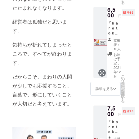
る
ぼりた
百万石
ります！！
ルコー
たたまれなくなります。
6,5
て生原
（燕市
ル度
残り45
酒」７
00
産：ひ
数：１
円
２０
うら農
７度
経営者は孤独だと思いま
「ｈａ
ml：１
場） 精
（目標
ｒｅｔ
本 ・
米歩
値） 飲
す。
ｏｋ
「昆布
合：６
み飽き
ｅ」２
カッパ
０％
しない
支援
本セッ
１５０
気持ちが折れてしまったと
（純米
燕市の
者：
ト 【内
g」料亭
吟醸規
10人
日本酒
容】 ・
ころで、すべてが終わりま
明治屋
格） ア
を目指
お届
「清
謹製
ルコー
け予
し開
す。
酒 ｈ
（真空
定：
ル度
発・醸
ａｒｅ
2021
パッ
数：１
造！！
年12
ｔｏｋ
ク）：
７度
五百万
だからこそ、まわりの人間
こ
月
ｅ 純
２ヶ ・
の
（目標
石なら
リ
米吟
「想い
タ
値） 飲
では
が少しでも応援すること、
ー
醸 し
を込め
ン
み飽き
詳細を見る
の、コ
を
ぼりた
た御礼
選
しない
言葉で、形にしていくこと
メの旨
択
て生原
状」
す
燕市の
味を感
る
酒」７
が大切だと考えています。
※「昆布
日本酒
じら
7,5
２０
カッ
を目指
れ、
残り15
ml：２
00
パ」賞
し開
スッキ
円
本 ・
味期
発・醸
リとし
「ｈａ
「想い
限：７
造！！
たのど
ｒｅｔ
を込め
日間
五百万
越し
ｏｋ
た御礼
￥５，
石なら
で、和
ｅ」２
状」
５００
では
洋中の
支援