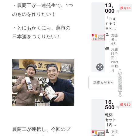
醸 し
お渡し
潟県燕
べて手
13,
ａｒｅ
・農商工が一連托生で、1つ
１５０
ぼりた
いたし
市にあ
作業で
残り26
ｔｏｋ
000
g」（料
て生原
ます。
円
る「料
のものを作りたい！
製造
ｅ 純
亭 明治
酒≫ 酒
※当日
亭 明
し、添
「ｈａ
米吟
屋 謹
米：五
は、ス
治屋」
加物・
ｒｅｔ
醸 し
製）：3
百万石
ワッグ
製造の
・とにもかくにも、燕市の
保存料
ｏｋｅ2
ぼりた
ケ ・想
（燕市
作りの
新感覚
を一切
本」”ま
て生原
いを込
産：ひ
専門家
支援
日本酒をつくりたい！
食品で
使用し
どろむ
酒」７
めた御
うら農
者：
の先生
す。 地
ていま
酒
２０
礼状
4人
場） 精
をお招
元名産
せん。
器””昆
ml：２
￥１
米歩
お届
きし丁
の「も
・燕市
布カッ
本 ・
１，０
け予
合：６
寧にご
とまち
特産物
パ”セッ
「まど
定：
００ 酒
０％
指導し
きゅう
の食材
ト 【内
2021
ろむ酒
米：五
（純米
ながら
り」と
年12
を使
容】 ・
器
百万石
吟醸規
の作成
こ
「菌床
月
用。
「清
桜」
の
（燕市
格） ア
になり
リ
しいた
（①②
酒 ｈ
（株式
タ
産：ひ
ルコー
ますの
ー
け」を
使用）
ａｒｅ
会社新
ン
うら農
詳細を見る
ル度
で、初
を
メイン
①「も
ｔｏｋ
越ワー
選
場） 精
数：１
心者の
択
食材に
とまち
ｅ 純
ク
す
米歩
７度
方でも
る
使用
きゅう
米吟
ス）：
合：６
（目標
気軽に
し、家
16,
り」
醸 し
１ケ ・
０％
値） 五
ご参加
庭の食
残り30
（本町
ぼりた
500
「想い
（純米
百万石
円
いただ
卓に欠
そ菜出
て生原
を込め
吟醸規
ならで
けま
かせな
乾杯
荷組
酒」７
た御礼
格） ア
はの、
す。 ※
い商品
セット
合）
２０
状」
ルコー
コメの
画像は
です。
【内
②「菌
ml：２
￥１
ル度
旨味を
イメー
農商工が連携し、今回のプ
熱々の
容】 ・
床しい
本 ・
２，０
数：１
感じら
支援
ジで
白米の
「清
たけ」
「まど
００ ≪
７度
者：