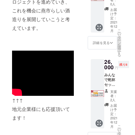
れ、
ロジェクトを進めていき、
す。
上にの
酒 ｈ
（しい
ろむ酒
清酒
0人
（目標
スッキ
【詳
せて召
ａｒｅ
たけ新
器
ｈａｒ
値） 五
お届
これを機会に燕市らしい酒
リとし
細】
し上が
ｔｏｋ
六） 内
桜」
ｅｔｏ
け予
百万石
たのど
《日
るもよ
ｅ 純
容量：
（株式
定：
造りを展開していこうと考
ｋｅ
ならで
越し
時》令
し、お
米吟
2021
150g 保
会社新
純米吟
はの、
で、和
和３年
酒の共
年12
醸 し
えています。
存方
越ワー
醸 し
コメの
洋中の
１２月
こ
月
に召し
ぼりた
法：－
ク
の
ぼりた
旨味を
食中酒
１９日
リ
上がる
て生原
18度以
ス）：
タ
て生原
感じら
として
（日曜
ー
もよし
酒」７
下で保
１ケ ・
ン
酒≫ 酒
詳細を見る
れ、
最適で
日）１
を
の万能
２０
存
「昆布
選
米：五
スッキ
す。 パ
０時か
択
食品で
ml：２
カッパ
す
百万石
リとし
ワース
ら（約
る
す。 す
本 ・
開
１５０
（燕市
たのど
ポット
２時間
べて手
26,
「まど
封後
g」（料
産：ひ
越し
でもあ
程度）
作業で
残り8
ろむ酒
000
は、な
亭 明治
うら農
で、和
円
る弥彦
《場
製造
器
るべく
屋 謹
場） 精
洋中の
山の水
所》ス
し、添
みんな
桜」
早くお
製）：
米歩
食中酒
と燕市
ノード
加物・
で乾杯
（株式
召し上
１ケ ・
合：６
として
産五百
ロップ
保存料
セット
会社新
がりく
想いを
０％
最適で
万石が
を一切
【内
越ワー
ださ
込めた
（純米
す。 パ
支援
造り出
〒
使用し
容】 ・
ク
い。 添
御礼状
吟醸規
者：
ワース
す日本
９５９
ていま
「清
ス）：
↑↑↑
加物表
￥１
2人
格） ア
ポット
酒を是
－１２
せん。
酒 ｈ
２ケ ・
示：不
３，０
ルコー
お届
でもあ
非お試
０７
地元企業様にも応援頂いて
・燕市
ａｒｅ
想いを
使用 ア
００ ≪
け予
ル度
る弥彦
しくだ
特産物
ｔｏｋ
込めた
定：
レル
清酒
数：１
山の水
さい。
新
ます！
の食材
ｅ 純
2021
御礼状
ギー表
ｈａｒ
７度
と燕市
≪昆布
潟県燕
年12
を使
米吟
￥１
示：大
ｅｔｏ
（目標
産五百
カッパ
こ
市山王
月
用。
醸 し
６，５
の
豆、小
ｋｅ
値） 飲
万石が
１５０
リ
渕1170-
（①②
ぼりた
００ ≪
タ
麦 製造
純米吟
み飽き
造り出