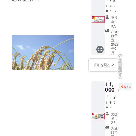
「ｈａ
たしま
うら農
米歩
ワース
でもあ
ｒｅｔ
す。 ※
場） 精
合：６
ポット
る弥彦
ｏｋ
スワッ
米歩
０％
でもあ
山の水
ｅ」ま
グの種
合：６
（純米
る弥彦
支援
と燕市
るごと
類をお
０％
吟醸規
者：
山の水
産五百
セット
選び下
（純米
3人
格） ア
と燕市
万石が
（※２０
さい。
吟醸規
ルコー
お届
産五百
造り出
２２年
「正
格） ア
け予
ル度
万石が
す日本
１月お
月飾
定：
ルコー
数：１
造り出
酒を是
届け品
2022
り」
ル度
７度
す日本
非お試
年01
で
「サジ
数：１
（目標
酒を是
しくだ
こ
月
す。）
付き飾
の
７度
値） 飲
非お試
さい。
リ
【内
り」
タ
（目標
み飽き
しくだ
≪昆布
ー
容】 ・
「華や
ン
値） 飲
詳細を見る
しない
さい。
カッパ
を
「清
か飾
選
み飽き
燕市の
１５０
択
酒 ｈ
り」 ・
す
しない
日本酒
g≫ 新
る
ａｒｅ
「作成
燕市の
を目指
潟県燕
11,
ｔｏｋ
したス
日本酒
し開
市にあ
残り48
ｅ 純
000
ワッ
を目指
発・醸
円
る「料
米吟
グ」：
し開
造！！
亭 明
「ｈａ
醸 し
１ケ ・
発・醸
五百万
治屋」
ｒｅｔ
ぼりた
「清
造！！
石なら
製造の
ｏｋｅ1
て生原
酒 ｈ
五百万
では
新感覚
本」”ま
酒」７
ａｒｅ
石なら
の、コ
支援
食品で
どろむ
２０
ｔｏｋ
では
者：
メの旨
す。 地
酒
ml：１
ｅ 純
2人
の、コ
味を感
元名産
器””昆
本 ・
米 し
メの旨
お届
じら
の「も
布カッ
「まど
ぼりた
け予
味を感
れ、
とまち
パ3