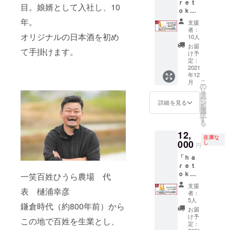
し、添
となり
ｒｅｔ
本 ・
（国
００ ≪
しない
目。娘婿として入社し、10
れ、
る弥彦
上がる
加物・
ます。
ｏｋ
「まど
産）、
清酒
燕市の
スッキ
山の水
もよし
保存料
ご了承
ｅ」ま
ろむ酒
乾しい
ｈａｒ
年。
日本酒
リとし
支援
と燕市
の万能
を一切
くださ
るごと
器
たけ
ｅｔｏ
を目指
者：
たのど
産五百
食品で
使用し
い。
セット
オリジナルの日本酒を初め
桜」
（新潟
ｋｅ
10人
し開
越し
万石が
す。 す
ていま
【当日
【内
（株式
県燕市
純米吟
発・醸
お届
で、和
造り出
べて手
せん。
て手掛けます。
のお土
容】 ・
会社新
産）
醸 し
け予
造！！
洋中の
す日本
作業で
・燕市
産】 ≪
「清
越ワー
定：
ぼりた
五百万
食中酒
酒を是
製造
特産物
清酒
酒 ｈ
2021
クス＠
漬け
て生原
石なら
として
非お試
し、添
の食材
年12
ｈａｒ
ａｒｅ
燕
原材料
酒≫ 酒
では
最適で
しくだ
こ
加物・
月
を使
ｅｔｏ
ｔｏｋ
市）：
の
（しょ
米：五
の、コ
す。 パ
さい。
リ
保存料
用。
ｋｅ
ｅ 純
１ケ ・
タ
うゆ
百万石
メの旨
ワース
≪まど
ー
を一切
①「も
純米吟
米吟
「想い
ン
（大
（燕市
詳細を見る
味を感
ポット
ろむ酒
を
使用し
とまち
醸 し
醸 し
を込め
選
豆・小
産：ひ
じら
でもあ
器≫ 銅
択
ていま
きゅう
ぼりた
ぼりた
た御礼
す
麦を含
うら農
れ、
る弥彦
に錫で
る
せん。
り」
て生原
て生原
状」
む）、
場） 精
スッキ
山の水
コー
・燕市
（本町
12,
酒≫ 酒
酒」７
￥9,500
砂糖、
米歩
リとし
と燕市
在庫な
ティン
特産物
そ菜出
米：五
２０
000
≪清
し
昆布
合：６
たのど
円
産五百
グされ
の食材
荷組
百万石
ml：１
酒 ｈ
茶、赤
０％
越し
万石が
た金属
を使
合）
「ｈａ
（燕市
本 ・
ａｒｅ
とおが
（純米
で、和
造り出
製の酒
用。
②「菌
ｒｅｔ
産：ひ
「まど
ｔｏｋ
らし)
吟醸規
洋中の
す日本
器。表
①「も
床しい
ｏｋ
うら農
ろむ酒
一笑百姓ひうら農場 代
ｅ 純
格） ア
食中酒
酒を是
面には
とまち
たけ」
ｅ」２
場） 精
器
米吟
／調
ルコー
として
支援
非お試
季節を
きゅう
（しい
本″まど
表 樋浦幸彦
米歩
桜」
醸 し
味料
ル度
者：
最適で
しくだ
感じる
り」
たけ新
ろむ酒
合：６
（株式
ぼりた
5人
（アミ
数：１
す。 パ
さい。
様々な
鎌倉時代（約800年前）から
（本町
六）
器″セッ
０％
会社新
て生原
ノ酸
７度
お届
ワース
≪昆布
柄を施
そ菜出
名
ト 【内
（純米
越ワー
酒≫ 酒
け予
等）、
（目標
ポット
カッパ
この地で百姓を生業とし、
し、お
荷組
称：
容】 ・
吟醸規
ク
定：
米：五
酸味
値） 五
でもあ
１５０
よそ
合）