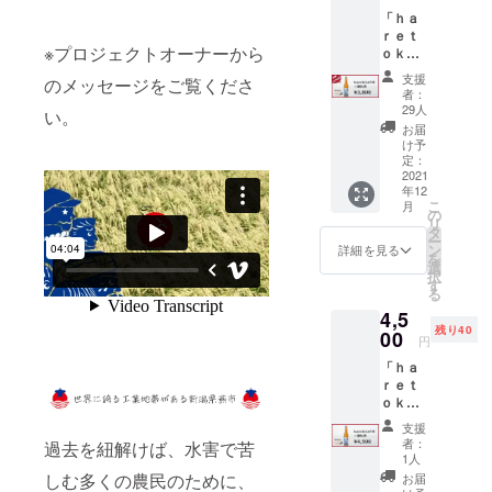
市立中学校
「ｈａ
→バドミン
ｒｅｔ
※プロジェクトオーナーから
ｏｋ
トン
ｅ」１
支援
私立高校→
のメッセージをご覧くださ
本 早
者：
割１
バドミント
29人
い。
５％Ｏ
お届
ン
ＦＦ
け予
国立大学→
【内
定：
容】 ・
2021
バドミント
年12
「清
ン
こ
月
酒 ｈ
の
リ
（高校・大
ａｒｅ
タ
ー
ｔｏｋ
ン
詳細を見る
学時代は全
を
ｅ 純
選
国大会を経
択
米吟
す
る
醸 し
験）
4,5
ぼりた
現在→地元
残り40
て生原
00
円
バドミント
酒」７
「ｈａ
２０
ンジュニア
ｒｅｔ
ml：1本
チームの指
ｏｋ
・「想
ｅ」１
導中！！
いを込
支援
本 【内
めた御
者：
過去を紐解けば、水害で苦
容】 ・
礼状」
1人
社会人に
「清
￥４，
しむ多くの農民のために、
お届
酒 ｈ
５００