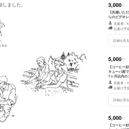
3,000
始しました。
続可能な
円
す。
【共感いただ
らのビデオレ
支援者：4
お届け予定
詳細を見
5,000
円
【コーヒー好
キューバ産で
1ヶ月以内の
いたします。 ２．ダニエル・ベラ・フィンカのコーヒー焙煎豆200
支援者：1
ケット プロ
お届け予定
コーヒーの苗
クト成功の際
ございますが
詳細を見
義は本文に記載しております。
ニエルからの
末のお届け予
5,000
円
【コーヒー好