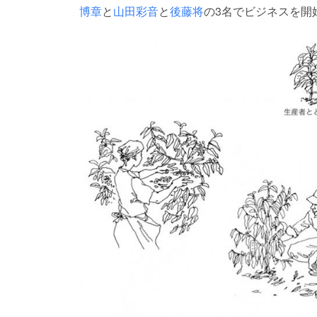
博章
と
山田彩音
と
後藤将
の3名でビジネスを開