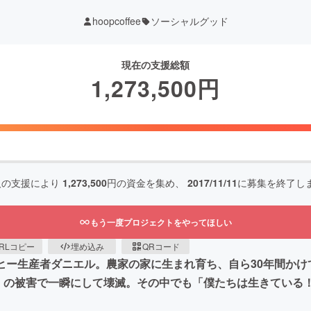
hoopcoffee
ソーシャルグッド
現在の支援総額
1,273,500
円
人の支援により
1,273,500
円の資金を集め、
2017/11/11
に募集を終了し
もう一度プロジェクトをやってほしい
RLコピー
埋め込み
QRコード
ーヒー生産者ダニエル。農家の家に生まれ育ち、自ら30年間か
」の被害で一瞬にして壊滅。その中でも「僕たちは生きている