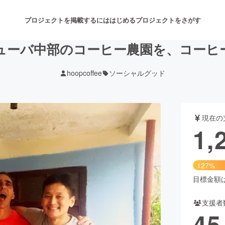
プロジェクトを掲載するには
はじめる
プロジェクトをさがす
ューバ中部のコーヒー農園を、コーヒ
hoopcoffee
ソーシャルグッド
注目のリターン
注目の新着プロジェクト
募集終了が近いプロジェクト
も
現在の
音楽
舞台・パフォーマンス
1,
ゲーム・サービス開発
フード・飲食店
127%
書籍・雑誌出版
アニメ・漫画
目標金額は1
支援者
チャレンジ
ビューティー・ヘルスケ
45