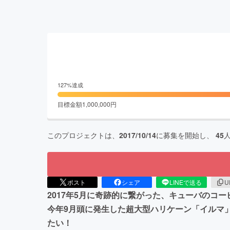
127
%達成
目標金額
1,000,000
円
このプロジェクトは、
2017/10/14
に募集を開始し、
45
ポスト
シェア
LINEで送る
U
2017年5月に奇跡的に繋がった、キューバのコ
今年9月頭に発生した超大型ハリケーン「イルマ
たい！