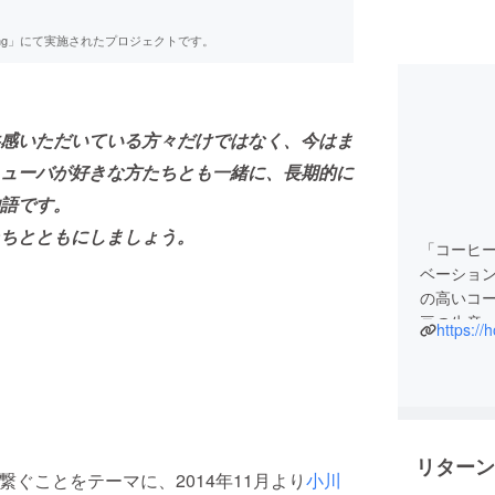
ing」にて実施されたプロジェクトです。
共感いただいている方々だけではなく、今はま
ューバが好きな方たちとも一緒に、長期的に
語です。
ちとともにしましょう。
「コーヒ
ベーショ
の高いコ
豆の生産
https://
ともに、
はじめと
ひとつひ
す。また
コーヒー
リターン
ひとりの
ぐことをテーマに、2014年11月より
小川
ク、フェ