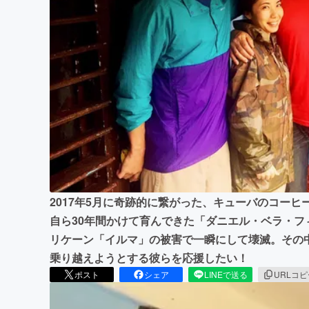
まちづくり・地域活性化
2017年5月に奇跡的に繋がった、キューバのコー
自ら30年間かけて育んできた「ダニエル・ベラ・フ
リケーン「イルマ」の被害で一瞬にして壊滅。その
乗り越えようとする彼らを応援したい！
ポスト
シェア
LINEで送る
URLコ