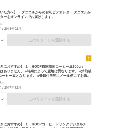
社会づくりの一役を担っていきたいと考えていま
いた方へ】 ・ダニエルからのお礼ビデオレター ダニエルか
ターをオンラインでお届けします。
人
：2018年02月
このリターンを選択する
る
きにおすすめ】 １．HOOP自家焙煎コーヒー豆100g ※
はありません。 ※時期によって産地は異なります。 ※焙煎後
コーヒー豆となります。 ※登録住所宛にメール便にてお送り
ｇチ
9人
ジェクトが無事成功した場合、3～5年後、あなたの贈った
：2017年12月
木から摘んだコーヒー豆をお届けいたします。 ※プロジェ
のみお届けさせていただきます。 ※お届けできない場合も
、返金などはお受けできません。 ※プロジェクト成功の定
このリターンを選択する
る
 ３．ダニエルからのお礼ビデオレター ダ
ビデオレターをオンラインでお届けします。 ※こちらは2月
定です
きにおすすめ】 １．HOOPコーヒードリンクデジタルチ