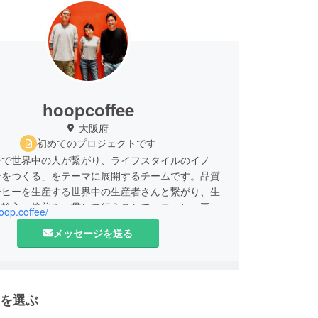
hoopcoffee
大阪府
初めてのプロジェクトです
ーで世界中の人が繋がり、ライフスタイルのイノ
ンをつくる」をテーマに展開するチームです。品質
ーヒーを生産する世界中の生産者さんと繋がり、生
、輸入、焙煎を一貫して行うことで、コーヒー豆と
hoop.coffee/
生産地の特性（土壌、気候、地形）、歴史、文化を
メッセージを送る
し、それらを育む生産者さんの暮らしや哲学など、
とつの個性を織り成す物語と繋がりを提供していま
、それらの物語や繋がりを媒介する人、すなわち
の淹れ手やカフェをつくる人を増やすことで、一人
を選ぶ
価値観に良い影響を与えるとともに、オーガニッ
アトレード、クラフトなライフスタイルを即し、持