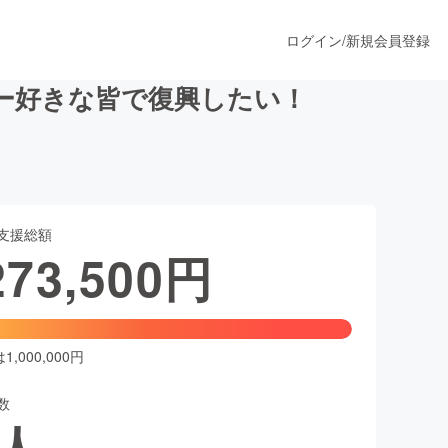
ログイン
/
新規会員登録
ー好きな皆で復興したい！
うすぐ公開されます
支援総額
プロダクト
273,500
円
ファッション
スポーツ
,000,000円
数
ア
ソーシャルグッド
人