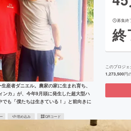
募集終
CAMPFIRE for Social Good
CAMPFIRE Creation
終
CAMPFIREふるさと納税
machi-ya
コミュニティ
このプロジェ
1,273,500
円
ヒー生産者ダニエル。農家の家に生まれ育ち、
ィンカ」が、今年9月頭に発生した超大型ハ
中でも「僕たちは生きている！」と前向きに
ピー
埋め込み
QRコード