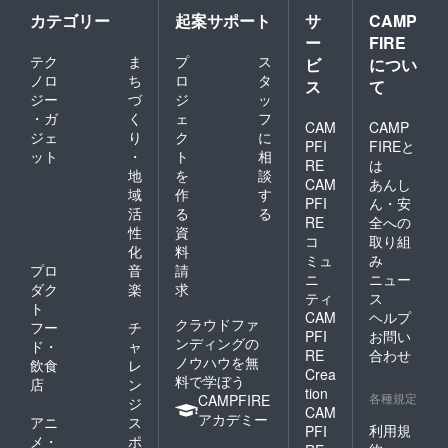
カテゴリー
起案サポート
サ
CAMP
ー
FIRE
テク
ま
プ
ス
ビ
につい
ノロ
ち
ロ
タ
ス
て
ジー
づ
ジ
ッ
・ガ
く
ェ
フ
CAM
CAMP
ジェ
り
ク
に
PFI
FIREと
ット
・
ト
相
RE
は
地
を
談
CAM
あんし
域
作
す
PFI
ん・安
活
る
る
RE
全への
性
資
コ
取り組
化
料
ミュ
み
プロ
音
請
ニ
ニュー
ダク
楽
求
ティ
ス
ト
CAM
ヘルプ
クラウドファ
フー
チ
PFI
お問い
ンディングの
ド・
ャ
RE
合わせ
ノウハウを無
飲食
レ
Crea
料で学ぼう
店
ン
tion
各種規定
CAMPFIRE
ジ
CAM
アカデミー
アニ
ス
利用規
PFI
メ・
ポ