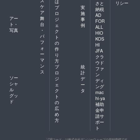
ス
は
リシー
さと
ケ
プ
実
納税
ア
ロ
施
AD
アー
舞
ジ
事
FOR
ト・
台
ェ
例
ALL
写真
・
ク
HIO
パ
ト
KOS
フ
の
HI
ォ
作
JFA
ー
り
クラ
マ
方
ウド
ン
プ
統
ファ
ス
ロ
計
ン
ソー
ジ
デ
ディ
シャ
ェ
ー
ング
ル
ク
タ
mac
グッ
ト
hi-ya
ド
の
補助
広
金申
め
請サ
方
ポー
ト
「QRコード」は株式会社デンソーウェーブの登録商標です。