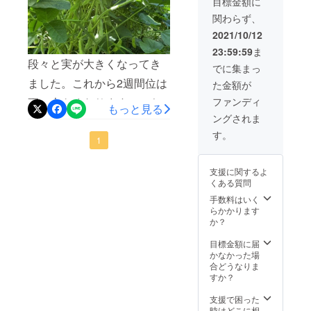
目標金額に
す。) あ
てもと
関わらず、
けぼの
ても美
大豆枝
味しい
2021/10/12
豆
です。
23:59:59
ま
1300〜
段々と実が大きくなってき
1400g
でに集まっ
10月に
ました。これから2週間位は
た金額が
旬を迎
える美
更に大きくなります。10/10
ファンディ
もっと見る
味しい
ングされま
枝豆を
位から収穫が出来るかと思
是非期
す。
います。
1
間限定
ですの
でご賞
支援に関するよ
味くだ
くある質問
さい。
手数料はいく
らかかります
か？
目標金額に届
かなかった場
合どうなりま
すか？
支援で困った
時はどこに相