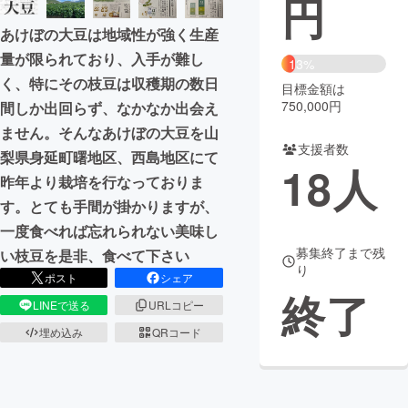
円
あけぼの大豆は地域性が強く生産
まちづくり・地域活性化
量が限られており、入手が難し
13%
く、特にその枝豆は収穫期の数日
目標金額は
CAMPFIRE for Social Good
CAMPFIRE Creation
750,000円
間しか出回らず、なかなか出会え
CAMPFIREふるさと納税
machi-ya
コミュニティ
ません。そんなあけぼの大豆を山
支援者数
梨県身延町曙地区、西島地区にて
18
人
昨年より栽培を行なっておりま
す。とても手間が掛かりますが、
一度食べれば忘れられない美味し
募集終了まで残
い枝豆を是非、食べて下さい
り
ポスト
シェア
終了
LINEで送る
URLコピー
埋め込み
QRコード