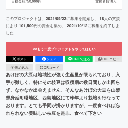
目標金額
750,000
円
支援者数
18
人
このプロジェクトは、
2021/09/22
に募集を開始し、
18
人の支援
により
101,500
円の資金を集め、
2021/10/12
に募集を終了しま
した
もう一度プロジェクトをやってほしい
ポスト
シェア
LINEで送る
URLコピー
埋め込み
QRコード
あけぼの大豆は地域性が強く生産量が限られており、入
手が難しく、特にその枝豆は収穫期の数日間しか出回ら
ず、なかなか出会えません。そんなあけぼの大豆を山梨
県身延町曙地区、西島地区にて昨年より栽培を行なって
おります。とても手間が掛かりますが、一度食べれば忘
れられない美味しい枝豆を是非、食べて下さい