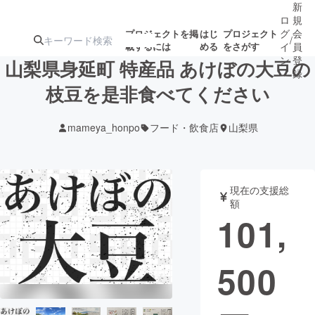
新
ロ
規
グ
会
プロジェクトを掲
はじ
プロジェクト
/
載するには
める
をさがす
イ
員
ン
登
山梨県身延町 特産品 あけぼの大豆の
録
枝豆を是非食べてください
人気のプロ
注目のリ
注目の新着プロ
募集終了が近いプ
もうすぐ公開
mameya_honpo
フード・飲食店
山梨県
ジェクト
ターン
ジェクト
ロジェクト
されます
アート・写真
音楽
現在の支援総
額
101,
テクノロジー・ガジェット
ゲーム・サ
500
映像・映画
書籍・雑誌
ビジネス・起業
チャレンジ