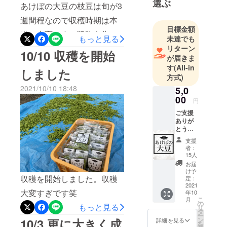
選ぶ
あけぼの大豆の枝豆は旬が3
週間程なので収穫時期は本
目標金額
当に大変です。販路を失っ
もっと見る
未達でも
た可愛い枝豆をどうか救っ
リターン
10/10 収穫を開始
が届きま
てください！！宜しくお願
す
(All-in
しました
いします。
方式)
2021/10/10 18:48
5,0
00
円
ご支援
ありが
とうご
ざいま
支援
す。 10
者：
月に旬
15人
を迎え
お届
収穫を
け予
収穫を開始しました。収穫
するあ
定：
けぼの
2021
大変すぎです笑
年10
大豆の
こ
月
枝豆を
の
もっと見る
リ
１ｋｇ
タ
ー
リター
ン
10/3 更に大きく成
詳細を見る
を
ンとし