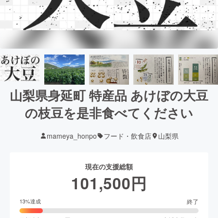
山梨県身延町 特産品 あけぼの大豆
の枝豆を是非食べてください
mameya_honpo
フード・飲食店
山梨県
現在の支援総額
101,500
円
終了
13
%達成