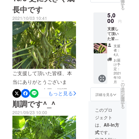
選
択
て収穫
す
長中です
る
次第お
5,0
届けさ
2021/10/03 10:41
せて頂
00
円
きま
支援し
す。 塩
て頂い
水で4〜
た皆様
7分程茹
へあけ
でて冷
支援
ぼの大
水で粗
者：
豆の枝
熱を
4人
豆いっ
取って
お届
ぱい食
お召し
け予
べても
上がり
定：
ご支援して頂いた皆様、本
らいた
2021
くださ
年10
いので
い。
当にありがとうございま
こ
月
感謝を
又、水
の
リ
込めて
に1時間
タ
す。あけぼの大豆は順調に
ー
もっと見る
増量し
以上浸
ン
詳細を見る
を
まし
育っております。既に大き
してか
選
順調です^_^
択
た。(既
らよく
す
る
いものでは手のひらサイ
に支援
水分を
このプロ
2021/09/23 10:00
して頂
切りフ
ズ。粒もだいぶ大きくなっ
ジェクト
いた皆
ライパ
様にも
ンやグ
てきましたので収穫が楽し
は、
All-In方
同量を
リルで
式
です。
お送り
みです♪
焼き枝
しま
豆にし