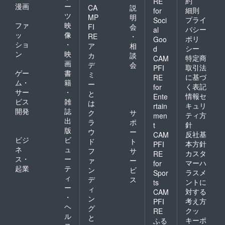
約
RE
漫画
ー
CA
説
細則
for
ツ
MP
明
プライ
Soci
ファ
映
FI
会
バシー
al
ッ
像
RE
・
ポリ
Goo
ショ
・
ア
相
シー
d
ン
映
カ
談
特定商
CAM
画
デ
会
取引法
PFI
ゲー
書
ミ
に基づ
RE
ム・
籍
ー
く表記
for
サー
・
と
情報セ
Ente
ビス
雑
は
キュリ
rtain
開発
誌
ク
サ
ティ方
men
出
ラ
ポ
針
t
版
ウ
ー
反社基
CAM
ビジ
ビ
ド
ト
本方針
PFI
ネ
ュ
フ
サ
カスタ
RE
ス・
ー
ァ
ー
マーハ
for
起業
テ
ン
ビ
ラスメ
Spor
ィ
デ
ス
ントに
ts
ー
ィ
対する
CAM
・
ン
考え方
PFI
ヘ
グ
クッ
RE
ル
と
キーポ
ふる