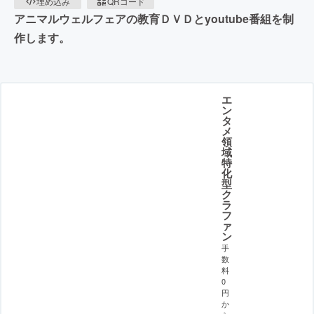
埋め込み
QRコード
アニマルウェルフェアの教育ＤＶＤとyoutube番組を制
作します。
エ
ン
タ
メ
領
域
特
化
型
ク
ラ
フ
ァ
ン
手
数
料
0
円
か