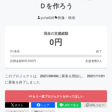
Ｄを作ろう
yuria666
映像・映画
現在の支援総額
0
円
終了
0
%達成
目標金額
800,000
円
支援者数
0
人
このプロジェクトは、
2021/09/06
に募集を開始し、
2021/11/01
に募集を終了しました
もう一度プロジェクトをやってほしい
ポスト
シェア
LINEで送る
URLコピー