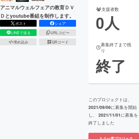
アニマルウェルフェアの教育ＤＶ
支援者数
まちづくり・地域活性化
0
人
Ｄとyoutube番組を制作します。
ポスト
シェア
CAMPFIRE for Social Good
CAMPFIRE Creation
LINEで送る
URLコピー
CAMPFIREふるさと納税
machi-ya
コミュニティ
埋め込み
QRコード
募集終了まで残
り
終了
このプロジェクトは、
2021/09/06
に募集を開始
し、
2021/11/01
に募集を
終了しました
もう一度プロジェク