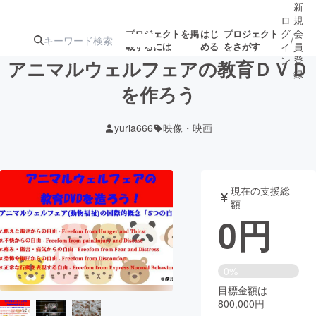
新
ロ
規
グ
会
プロジェクトを掲
はじ
プロジェクト
/
載するには
める
をさがす
イ
員
ン
登
アニマルウェルフェアの教育ＤＶＤ
録
を作ろう
人気のプロ
注目のリ
注目の新着プロ
募集終了が近いプ
もうすぐ公開
yuria666
映像・映画
ジェクト
ターン
ジェクト
ロジェクト
されます
アート・写真
音楽
現在の支援総
額
0
円
テクノロジー・ガジェット
ゲーム・サ
映像・映画
書籍・雑誌
0%
目標金額は
800,000円
ビジネス・起業
チャレンジ