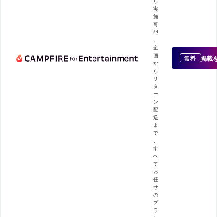
ら
実
施
可
能
。
企
画
掲載
無料
か
ら
リ
タ
ー
ン
配
送
ま
で
、
す
べ
て
お
任
せ
の
プ
ラ