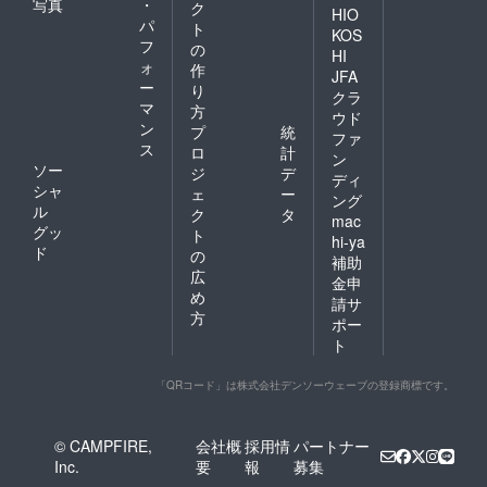
写真
・
ク
HIO
パ
ト
KOS
フ
の
HI
ォ
作
JFA
ー
り
クラ
マ
方
ウド
ン
プ
統
ファ
ス
ロ
計
ン
ソー
ジ
デ
ディ
シャ
ェ
ー
ング
ル
ク
タ
mac
グッ
ト
hi-ya
ド
の
補助
広
金申
め
請サ
方
ポー
ト
「QRコード」は株式会社デンソーウェーブの登録商標です。
© CAMPFIRE,
会社概
採用情
パートナー
Inc.
要
報
募集