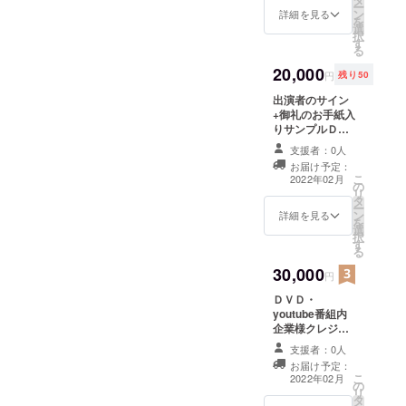
ー
ン
にご希望のお名
詳細を見る
を
選
前をご記入くだ
択
す
さい。
る
20,000
円
残り50
出演者のサイン
+御礼のお手紙入
りサンプルＤＶ
Ｄ ※ＤＶＤは送
支援者：0人
料込みになりま
お届け予定：
す。（離島価格
こ
2022年02月
の
など例外がある
リ
タ
場合には記載）
ー
ン
詳細を見る
を
選
択
す
る
30,000
円
ＤＶＤ・
youtube番組内
企業様クレジッ
ト ※クレジット
支援者：0人
掲載させて頂く
お届け予定：
リターンにつき
こ
2022年02月
の
まして、支援
リ
タ
時、必ず備考欄