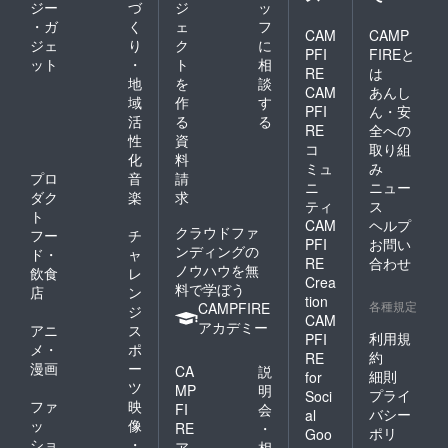
ジー
づ
ジ
ッ
・ガ
く
ェ
フ
CAM
CAMP
ジェ
り
ク
に
PFI
FIREと
ット
・
ト
相
RE
は
地
を
談
CAM
あんし
域
作
す
PFI
ん・安
活
る
る
RE
全への
性
資
コ
取り組
化
料
ミュ
み
プロ
音
請
ニ
ニュー
ダク
楽
求
ティ
ス
ト
CAM
ヘルプ
クラウドファ
フー
チ
PFI
お問い
ンディングの
ド・
ャ
RE
合わせ
ノウハウを無
飲食
レ
Crea
料で学ぼう
店
ン
tion
各種規定
CAMPFIRE
ジ
CAM
アカデミー
アニ
ス
利用規
PFI
メ・
ポ
約
RE
漫画
ー
CA
説
細則
for
ツ
MP
明
プライ
Soci
ファ
映
FI
会
バシー
al
ッ
像
RE
・
ポリ
Goo
ショ
・
ア
相