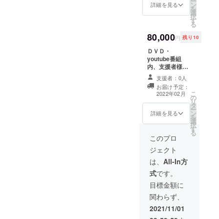
ー
ン
にご希望のお名
詳細を見る
を
選
前をご記入くだ
択
す
さい。
る
80,000
円
残り10
ＤＶＤ・
youtube番組
内、支援者様の
ペットCM 支援
支援者：0人
者様の素敵な
お届け予定：
ペットのCM(約
こ
2022年02月
の
15秒)を制作し、
リ
タ
ＤＶＤ・
ー
ン
youtube番組で
詳細を見る
を
選
流します。 ※
択
す
ペットの高画質
る
のお写真が必要
このプロ
になります。
ジェクト
は、
All-In方
式
です。
目標金額に
関わらず、
2021/11/01