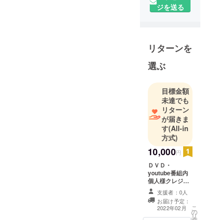
ジを送る
リターンを
選ぶ
目標金額
未達でも
リターン
が届きま
す
(All-in
方式)
10,000
円
ＤＶＤ・
youtube番組内
個人様クレジッ
ト ※クレジット
支援者：0人
掲載させて頂く
お届け予定：
リターンにつき
こ
2022年02月
の
まして、支援
リ
タ
時、必ず備考欄