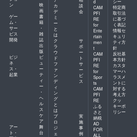
シー
d
ン
映
カ
談
特定商
CAM
画
デ
会
取引法
PFI
ゲー
書
ミ
に基づ
RE
ム・
籍
ー
く表記
for
サー
・
と
情報セ
Ente
ビス
雑
は
キュリ
rtain
開発
誌
ク
サ
ティ方
men
出
ラ
ポ
針
t
版
ウ
ー
反社基
CAM
ビジ
ビ
ド
ト
本方針
PFI
ネ
ュ
フ
サ
カスタ
RE
ス・
ー
ァ
ー
マーハ
for
起業
テ
ン
ビ
ラスメ
Spor
ィ
デ
ス
ントに
ts
ー
ィ
対する
CAM
・
ン
考え方
PFI
ヘ
グ
クッ
RE
ル
と
キーポ
ふる
ス
は
リシー
さと
ケ
プ
実
納税
ア
ロ
施
AD
アー
舞
ジ
事
FOR
ト・
台
ェ
例
ALL