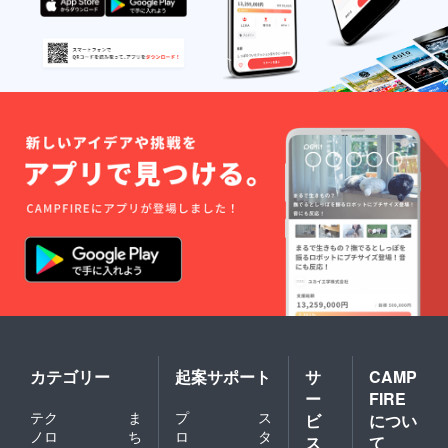
カテゴリー
起案サポート
サ
CAMP
ー
FIRE
テク
ま
プ
ス
ビ
につい
ノロ
ち
ロ
タ
ス
て