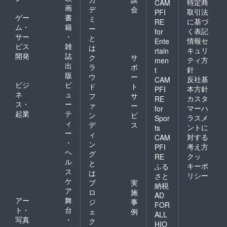
特定商
CAM
画
デ
会
取引法
PFI
ゲー
書
ミ
に基づ
RE
ム・
籍
ー
く表記
for
サー
・
と
情報セ
Ente
ビス
雑
は
キュリ
rtain
開発
誌
ク
サ
ティ方
men
出
ラ
ポ
針
t
版
ウ
ー
反社基
CAM
ビジ
ビ
ド
ト
本方針
PFI
ネ
ュ
フ
サ
カスタ
RE
ス・
ー
ァ
ー
マーハ
for
起業
テ
ン
ビ
ラスメ
Spor
ィ
デ
ス
ントに
ts
ー
ィ
対する
CAM
・
ン
考え方
PFI
ヘ
グ
クッ
RE
ル
と
キーポ
ふる
ス
は
リシー
さと
ケ
プ
実
納税
ア
ロ
施
AD
アー
舞
ジ
事
FOR
ト・
台
ェ
例
ALL
写真
・
ク
HIO