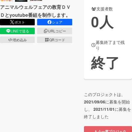
アニマルウェルフェアの教育ＤＶ
支援者数
まちづくり・地域活性化
0
人
Ｄとyoutube番組を制作します。
ポスト
シェア
CAMPFIRE for Social Good
CAMPFIRE Creation
LINEで送る
URLコピー
CAMPFIREふるさと納税
machi-ya
コミュニティ
埋め込み
QRコード
募集終了まで残
り
終了
このプロジェクトは、
2021/09/06
に募集を開始
し、
2021/11/01
に募集を
終了しました
もう一度プロジェク