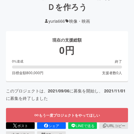
Ｄを作ろう
yuria666
映像・映画
現在の支援総額
0
円
終了
0
%達成
目標金額
800,000
円
支援者数
0
人
このプロジェクトは、
2021/09/06
に募集を開始し、
2021/11/01
に募集を終了しました
もう一度プロジェクトをやってほしい
ポスト
シェア
LINEで送る
URLコピー