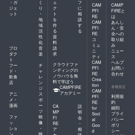
・ガ
く
ェ
フ
CAM
CAMP
ジェ
り
ク
に
PFI
FIREと
ット
・
ト
相
RE
は
地
を
談
CAM
あんし
域
作
す
PFI
ん・安
活
る
る
RE
全への
性
資
コ
取り組
化
料
ミュ
み
プロ
音
請
ニ
ニュー
ダク
楽
求
ティ
ス
ト
CAM
ヘルプ
クラウドファ
フー
チ
PFI
お問い
ンディングの
ド・
ャ
RE
合わせ
ノウハウを無
飲食
レ
Crea
料で学ぼう
店
ン
tion
各種規定
CAMPFIRE
ジ
CAM
アカデミー
アニ
ス
利用規
PFI
メ・
ポ
約
RE
漫画
ー
CA
説
細則
for
ツ
MP
明
プライ
Soci
ファ
映
FI
会
バシー
al
ッ
像
RE
・
ポリ
Goo
ショ
・
ア
相
シー
d
ン
映
カ
談