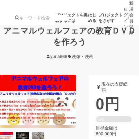
新
ロ
規
グ
会
プロジェクトを掲
はじ
プロジェクト
/
載するには
める
をさがす
イ
員
ン
登
アニマルウェルフェアの教育ＤＶＤ
録
を作ろう
人気のプロ
注目のリ
注目の新着プロ
募集終了が近いプ
もうすぐ公開
yuria666
映像・映画
ジェクト
ターン
ジェクト
ロジェクト
されます
アート・写真
音楽
現在の支援総
額
0
円
テクノロジー・ガジェット
ゲーム・サ
映像・映画
書籍・雑誌
0%
目標金額は
800,000円
ビジネス・起業
チャレンジ