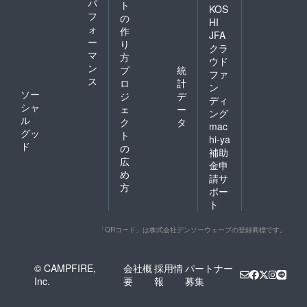
パ
ト
KOS
フ
の
HI
ォ
作
JFA
ー
り
クラ
マ
方
ウド
ン
プ
統
ファ
ス
ロ
計
ン
ソー
ジ
デ
ディ
シャ
ェ
ー
ング
ル
ク
タ
mac
グッ
ト
hi-ya
ド
の
補助
広
金申
め
請サ
方
ポー
ト
「QRコード」は株式会社デンソーウェーブの登録商標です。
© CAMPFIRE,
会社概
採用情
パートナー
Inc.
要
報
募集