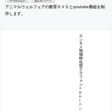
埋め込み
QRコード
アニマルウェルフェアの教育ＤＶＤとyoutube番組を制
作します。
エ
ン
タ
メ
領
域
特
化
型
ク
ラ
フ
ァ
ン
手
数
料
0
円
か