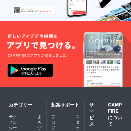
カテゴリー
起案サポート
サ
CAMP
ー
FIRE
テク
ま
プ
ス
ビ
につい
ノロ
ち
ロ
タ
ス
て
ジー
づ
ジ
ッ