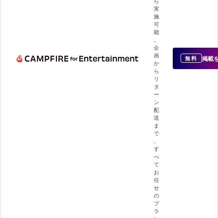
ら
実
施
可
能
。
企
画
掲載
無料
か
ら
リ
タ
ー
ン
配
送
ま
で
、
す
べ
て
お
任
せ
の
プ
ラ