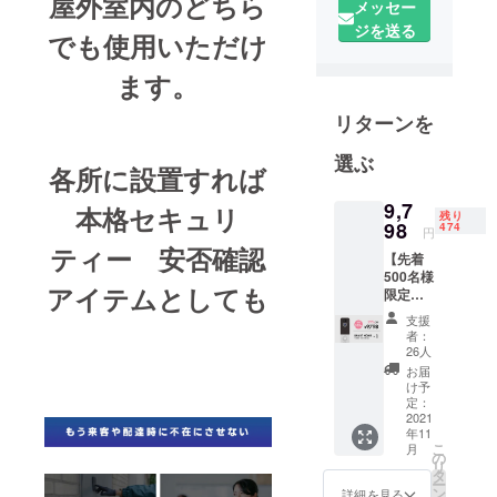
屋外室内のどちら
メッセー
雑貨販売を
ジを送る
開始
でも使用いただけ
2017年6月：
ます。
ヤフー
ショッピン
リターンを
グ店出店
2020年8月：
選ぶ
各所に設置すれば
意匠、実用
新案の取得
9,7
本格セキュリ
残り
98
可能な商品
474
円
ティー 安否確認
開発及び販
【先着
売を目指す
500名様
アイテムとしても
限定早
2020年11
割】
支援
月：クラウ
『約
者：
29％オ
ドファン
26人
フ』ス
お届
ディング部
マホで
け予
署の立ち上
ドアホ
定：
ン♪×1 ■
2021
げ
年11
先着500
こ
月
名様 ■
の
リ
スマホ
タ
ー
でドア
ン
詳細を見る