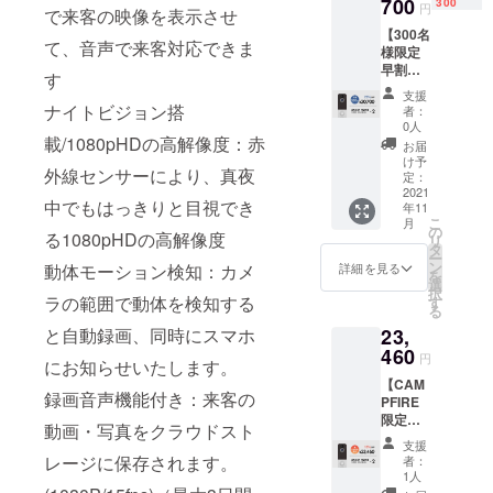
定特別
700
具×2
300
を頂け
可能性
円
で来客の映像を表示させ
価格(早
セット
たこと
がござ
【300名
割)
・説明
によ
いま
て、音声で来客対応できま
様限定
→17,94
書兼保
り、量
す。
早割】
0円(税
証書(日
産体制
す
『約
込・送
本語）
を整え
支援
25％オ
料込)
ナイトビジョン搭
×2 ※こ
ること
者：
フ』ス
【希望
の商品
0人
ができ
マホで
載/1080pHDの高解像度：赤
小売価
は量産
たまし
お届
ドアホ
格
済みで
け予
たら、
外線センサーにより、真夜
ン♪×2 ■
27,600
定：
はあり
正規販
先着300
2021
円の約
ます
売価格
中でもはっきりと目視でき
年11
名様 ■
35%OF
が、製
が販売
こ
月
スマホ
F】 ・
の
品改良
予定価
る1080pHDの高解像度
リ
でドア
本体×2
タ
などの
格より
ー
ホン
・レ
ン
必要な
詳細を見る
動体モーション検知：カメ
下がる
を
♪×2
シー
選
仕様の
可能性
択
■CAMP
ラの範囲で動体を検知する
バー×2
す
変更が
がござ
る
FIRE限
・取り
発生す
いま
と自動録画、同時にスマホ
23,
定特別
付け金
る可能
す。
価格(超
460
具×2
性があ
円
にお知らせいたします。
早割)
セット
りま
【CAM
→20,70
・説明
す。 ※
録画音声機能付き：来客の
PFIRE
0円(税
書兼保
皆様の
限定】
込・送
証書(日
ご支援
動画・写真をクラウドスト
『10%o
料込)
本語）
を頂け
支援
ff』スマ
【希望
×2 ※こ
レージに保存されます。
たこと
者：
ホでド
小売価
の商品
1人
によ
アホン
格