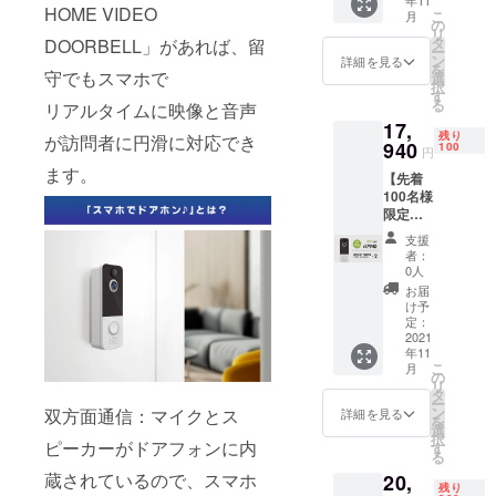
年11
先着50
バー×1
品改良
ができ
HOME VIDEO
こ
月
名様 ■
・取り
の
などの
たまし
リ
スマホ
付け金
タ
DOORBELL」があれば、留
必要な
たら、
ー
でドア
具×1
ン
仕様の
詳細を見る
正規販
を
ホン
守でもスマホで
セット
選
変更が
売価格
択
♪×2
・説明
す
発生す
が販売
る
リアルタイムに映像と音声
■CAMP
書兼保
る可能
予定価
17,
FIRE限
証書(日
性があ
格より
残り
が訪問者に円滑に対応でき
定特別
940
本語）
100
りま
下がる
円
価格(超
×1 ※こ
す。 ※
可能性
ます。
【先着
早割)
の商品
皆様の
がござ
100名様
→16,56
は量産
ご支援
いま
限定早
0円(税
済みで
を頂け
す。
割】
込・送
はあり
たこと
支援
『約
料込)
ます
によ
者：
35％オ
【希望
が、製
0人
り、量
フ』ス
小売価
品改良
産体制
お届
マホで
格
などの
け予
を整え
ドアホ
27,600
定：
必要な
ること
ン♪×2 ■
2021
円の約
仕様の
ができ
年11
先着100
40%OF
変更が
たまし
こ
月
名様 ■
F】 ・
の
発生す
たら、
リ
スマホ
本体×2
タ
る可能
正規販
ー
でドア
・レ
ン
双方面通信：マイクとス
性があ
詳細を見る
売価格
を
ホン
シー
選
りま
が販売
択
♪×2
ピーカーがドアフォンに内
バー×2
す
す。 ※
予定価
る
■CAMP
・取り
皆様の
格より
蔵されているので、スマホ
20,
FIRE限
付け金
ご支援
下がる
残り