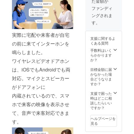
た金額が
40%OF
品改良
たまし
F】 ・
などの
ファンディ
たら、
本体×2
必要な
正規販
ングされま
・レ
仕様の
売価格
シー
変更が
す。
が販売
バー×2
発生す
予定価
・取り
る可能
格より
実際に宅配や来客者が自宅
付け金
性があ
下がる
支援に関するよ
具×2
りま
可能性
の前に来てインターホンを
くある質問
セット
す。 ※
がござ
・説明
手数料はいく
皆様の
いま
鳴らしました。
書兼保
らかかります
ご支援
す。
証書(日
か？
ワイヤレスビデオドアホン
を頂け
本語）
たこと
×2 ※こ
は、iOSでもAndroidでも両
目標金額に届
によ
の商品
かなかった場
り、量
対応。マイクとスピーカー
は量産
合どうなりま
産体制
済みで
すか？
を整え
がドアフォンに
はあり
ること
ます
支援で困った
ができ
内蔵されているので、スマ
が、製
時はどこに相
たまし
品改良
談したらいい
たら、
ホで来客の映像を表示させ
などの
ですか？
正規販
必要な
て、音声で来客対応できま
売価格
仕様の
が販売
ヘルプページを
す。
変更が
予定価
見る
発生す
格より
る可能
下がる