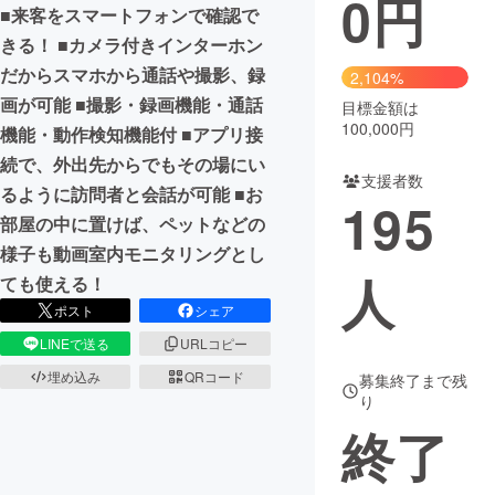
0
円
■来客をスマートフォンで確認で
まちづくり・地域活性化
きる！ ■カメラ付きインターホン
だからスマホから通話や撮影、録
2,104%
画が可能 ■撮影・録画機能・通話
目標金額は
CAMPFIRE for Social Good
CAMPFIRE Creation
100,000円
機能・動作検知機能付 ■アプリ接
CAMPFIREふるさと納税
machi-ya
コミュニティ
続で、外出先からでもその場にい
支援者数
るように訪問者と会話が可能 ■お
195
部屋の中に置けば、ペットなどの
様子も動画室内モニタリングとし
人
ても使える！
ポスト
シェア
LINEで送る
URLコピー
埋め込み
QRコード
募集終了まで残
り
終了