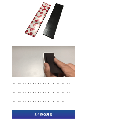
～～～～～～～～～～～～
～～～～～～～～～～～～
～～～～～～～～～～～