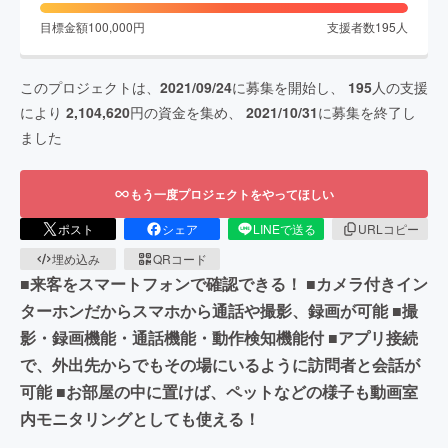
目標金額
100,000
円
支援者数
195
人
このプロジェクトは、
2021/09/24
に募集を開始し、
195
人の支援
により
2,104,620
円の資金を集め、
2021/10/31
に募集を終了し
ました
もう一度プロジェクトをやってほしい
ポスト
シェア
LINEで送る
URLコピー
埋め込み
QRコード
■来客をスマートフォンで確認できる！ ■カメラ付きイン
ターホンだからスマホから通話や撮影、録画が可能 ■撮
影・録画機能・通話機能・動作検知機能付 ■アプリ接続
で、外出先からでもその場にいるように訪問者と会話が
可能 ■お部屋の中に置けば、ペットなどの様子も動画室
内モニタリングとしても使える！