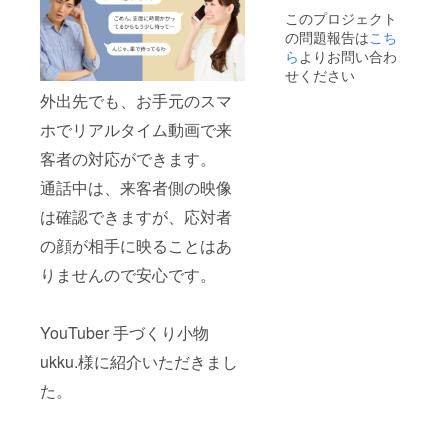
性があ
可能性
このプロジェクト
りま
がござ
の問題報告は
こち
す。 ※
いま
皆様の
ら
よりお問い合わ
す。
ご支援
せください
を頂け
外出先でも、お手元のスマ
たこと
によ
ホでリアルタイム動画で来
り、量
産体制
客者の対応ができます。
を整え
ること
通話中は、来客者側の映像
ができ
たまし
は確認できますが、応対者
たら、
の顔が相手に映ることはあ
正規販
売価格
りませんので安心です。
が販売
予定価
格より
下がる
YouTuber 手づくり小物
可能性
がござ
ukku.様に紹介いただきまし
いま
た。
す。