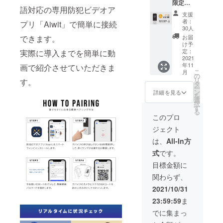
限定早
込・送
本語）
を整え
語対応の専用防犯ビデオア
割 】
料込)
×1 ※こ
ること
支援
『約
【希望
の商品
者：
ができ
プリ「Aiwit」で簡単に接続
45％オ
小売価
30人
は量産
たまし
フ』ス
格
できます。
済みで
お届
たら、
マホで
13,800
け予
はあり
正規販
ドアホ
定：
実際に導入までを簡単に動
円の約
ます
売価格
ン♪×2 ■
2021
30%OF
が、製
が販売
年11
画で紹介させていただきま
先着30
F】 ・
品改良
予定価
こ
月
名様 ■
の
本体×1
などの
格より
リ
す。
スマホ
タ
・レ
必要な
下がる
ー
でドア
ン
シー
詳細を見る
仕様の
可能性
を
ホン
選
バー×1
変更が
がござ
択
♪×2
す
・取り
発生す
いま
る
■CAMP
付け金
このプロ
る可能
す。
FIRE限
具×1
性があ
ジェクト
定特別
セット
りま
価格(超
・説明
は、
All-In方
す。 ※
早割)
書兼保
皆様の
式
です。
→15,18
証書(日
ご支援
0円(税
本語）
目標金額に
を頂け
込・送
×1 ※こ
たこと
関わらず、
料込)
の商品
によ
【希望
は量産
2021/10/31
り、量
小売価
済みで
産体制
23:59:59
ま
格
はあり
を整え
27,600
ます
でに集まっ
ること
円の約
が、製
ができ