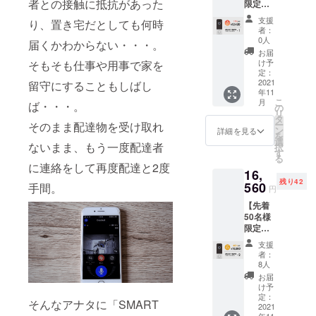
者との接触に抵抗があった
限定】
込・送
証書(日
『10%o
料込)
本語）
支援
り、置き宅だとしても何時
ff』スマ
【希望
×1 ※こ
者：
ホでド
小売価
の商品
0人
届くかわからない・・・。
アホン
格
は量産
お届
♪×1 ■ス
13,800
済みで
け予
そもそも仕事や用事で家を
マホで
円の約
定：
はあり
ドアホ
2021
留守にすることもしばし
20%OF
ます
年11
ン♪×1
F】 ・
が、製
こ
月
ば・・・。
■CAMP
本体×1
の
品改良
リ
FIRE限
・レ
タ
などの
ー
そのまま配達物を受け取れ
定特別
シー
ン
必要な
詳細を見る
を
価格(早
バー×1
選
仕様の
ないまま、もう一度配達者
択
割)
・取り
す
変更が
る
→12,42
付け金
発生す
に連絡をして再度配達と2度
16,
0円(税
具×1
る可能
残り42
込・送
560
セット
手間。
性があ
円
料込)
・説明
りま
【先着
【希望
書兼保
す。 ※
50名様
小売価
証書(日
皆様の
限定早
格
本語）
ご支援
割 】
13,800
×1 ※こ
を頂け
支援
『約
円の約
の商品
たこと
者：
40％オ
10%OF
は量産
8人
によ
フ』ス
F】 ・
済みで
り、量
お届
マホで
本体×1
はあり
け予
産体制
ドアホ
・レ
定：
ます
を整え
そんなアナタに「SMART
ン♪×2 ■
2021
シー
が、製
ること