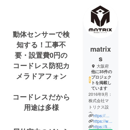
動体センサーで検
知する！工事不
matrix
要・設置費0円の
s
コードレス防犯カ
大阪府
他に35件の
メラドアフォン
プロジェク
トを掲載し
ています
2016年9月：
コードレスだから
株式会社マ
用途は多様
トリクス設
立
https://matrixsnino.wixsite.com/my-site-2/company
2017年1月：
https://www.youtube.com/channel/UCrSOR3OpWMftWiAzRNP2v_A
楽天市場で
https://lin.ee/xzfLOfh