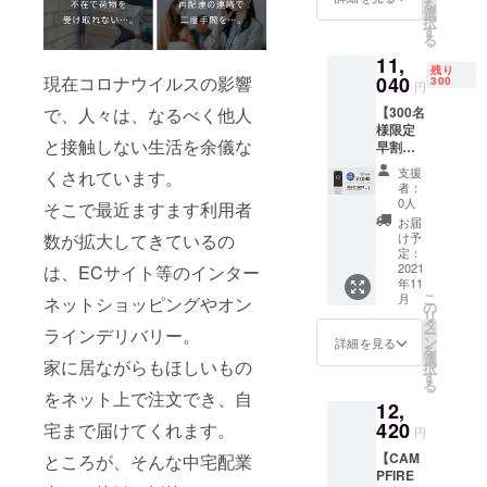
を
ホン
選
択
♪×1
す
る
■CAMP
11,
FIRE限
残り
定特別
現在コロナウイルスの影響
040
300
円
価格(早
で、人々は、なるべく他人
【300名
割)
様限定
→9,798
と接触しない生活を余儀な
早割】
円(税
『約
込・送
支援
くされています。
20％オ
料込)
者：
フ』ス
【希望
0人
そこで最近ますます利用者
マホで
小売価
お届
ドアホ
格
数が拡大してきているの
け予
ン♪×1 ■
13,800
定：
先着300
2021
は、ECサイト等のインター
円の約
年11
名様 ■
29%OF
こ
月
ネットショッピングやオン
スマホ
F】 ・
の
リ
でドア
本体×1
タ
ラインデリバリー。
ー
ホン
・レ
ン
詳細を見る
を
♪×1
シー
選
家に居ながらもほしいもの
択
■CAMP
バー×1
す
る
FIRE限
・取り
をネット上で注文でき、自
12,
定特別
付け金
価格(早
420
宅まで届けてくれます。
具×1
円
割)
セット
【CAM
ところが、そんな中宅配業
→11,04
・説明
PFIRE
0円(税
書兼保