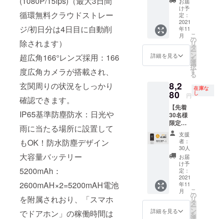
(1080P/15fps)（最大3日間
は量産
り、量
お届
♪×1 ■ス
27,600
済みで
け予
産体制
循環無料クラウドストレー
マホで
円の約
定：
はあり
を整え
ドアホ
2021
25%OF
ます
ること
ジ/初日分は4日目に自動削
年11
ン♪×2
F】 ・
が、製
ができ
こ
月
■CAMP
本体×2
の
品改良
たまし
除されます）
リ
FIRE限
・レ
タ
などの
たら、
ー
定特別
シー
ン
必要な
詳細を見る
超広角166°レンズ採用：166
正規販
を
価格(早
バー×2
選
仕様の
売価格
択
割)
・取り
度広角カメラが搭載され、
す
変更が
が販売
る
→23,46
付け金
発生す
予定価
8,2
玄関周りの状況をしっかり
0円(税
具×2
る可能
格より
在庫な
込・送
80
セット
し
性があ
下がる
円
確認できます。
料込)
・説明
りま
可能性
【先着
【希望
書兼保
す。 ※
がござ
IP65基準防塵防水：日光や
30名様
小売価
証書(日
皆様の
いま
限定早
格
本語）
ご支援
す。
雨に当たる場所に設置して
割 】
27,600
×2 ※こ
を頂け
支援
『約
円の約
の商品
もOK！防水防塵デザイン
たこと
者：
40％オ
10%OF
は量産
30人
によ
フ』ス
F】 ・
大容量バッテリー
済みで
り、量
お届
マホで
本体×2
はあり
け予
産体制
5200mAh：
ドアホ
・レ
定：
ます
を整え
ン♪×1 ■
2021
シー
が、製
ること
2600mAH×2=5200mAH電池
年11
先着30
バー×2
品改良
ができ
こ
月
名様 ■
・取り
の
などの
たまし
を附属されおり、「スマホ
リ
スマホ
付け金
タ
必要な
たら、
ー
でドア
具×2
ン
仕様の
詳細を見る
正規販
でドアホン」の稼働時間は
を
ホン
セット
選
変更が