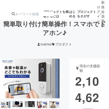
新
ロ
規
グ
会
プロジェクトを掲
はじ
プロジェクト
/
載するには
める
をさがす
イ
員
ン
登
簡単取り付け簡単操作！スマホでド
録
アホン♪
人気のプロ
注目のリ
注目の新着プロ
募集終了が近いプ
もうすぐ公開
matrixs
プロダクト
ジェクト
ターン
ジェクト
ロジェクト
されます
アート・写真
音楽
現在の支援総
額
2,10
テクノロジー・ガジェット
ゲーム・サ
4,62
映像・映画
書籍・雑誌
ビジネス・起業
チャレンジ