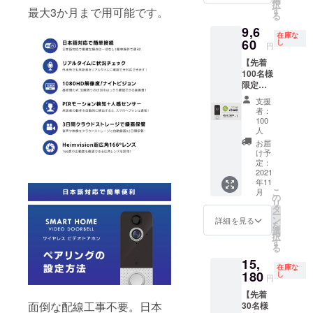
売価格
択
♪×1
・説明
す
最大3か月まで用可能です。
発生す
が販売
る
■CAMP
書兼保
る可能
予定価
9,6
FIRE限
証書(日
性があ
格より
在庫な
定特別
60
本語）
し
りま
下がる
円
価格(超
×2 ※こ
す。 ※
可能性
【先着
早割)
の商品
皆様の
がござ
100名様
→8,280
は量産
ご支援
いま
限定早
円(税
済みで
を頂け
す。
割】
込・送
はあり
たこと
支援
『約
料込)
ます
によ
者：
30％オ
【希望
が、製
100
り、量
フ』ス
小売価
人
品改良
産体制
マホで
格
などの
お届
を整え
ドアホ
13,800
け予
必要な
ること
ン♪×1 ■
定：
円の約
仕様の
ができ
2021
先着100
40%OF
変更が
たまし
年11
名様 ■
F】 ・
発生す
たら、
こ
月
スマホ
の
本体×1
る可能
正規販
リ
でドア
タ
・レ
性があ
売価格
ー
ホン
ン
シー
詳細を見る
りま
が販売
を
♪×1
選
バー×1
す。 ※
予定価
択
■CAMP
す
・取り
皆様の
格より
る
FIRE限
付け金
ご支援
下がる
15,
定特別
具×1
を頂け
可能性
在庫な
180
価格(早
し
セット
たこと
円
がござ
割)
・説明
によ
いま
【先着
→9,660
書兼保
り、量
す。
面倒な配線工事不要。日本
30名様
円(税
証書(日
産体制