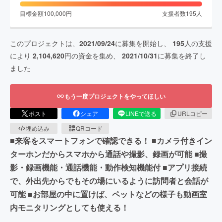
目標金額
100,000
円
支援者数
195
人
このプロジェクトは、
2021/09/24
に募集を開始し、
195
人の支援
により
2,104,620
円の資金を集め、
2021/10/31
に募集を終了し
ました
もう一度プロジェクトをやってほしい
ポスト
シェア
LINEで送る
URLコピー
埋め込み
QRコード
■来客をスマートフォンで確認できる！ ■カメラ付きイン
ターホンだからスマホから通話や撮影、録画が可能 ■撮
影・録画機能・通話機能・動作検知機能付 ■アプリ接続
で、外出先からでもその場にいるように訪問者と会話が
可能 ■お部屋の中に置けば、ペットなどの様子も動画室
内モニタリングとしても使える！