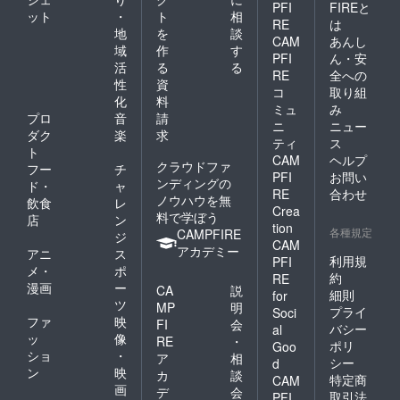
PFI
FIREと
ット
・
ト
相
RE
は
地
を
談
CAM
あんし
域
作
す
PFI
ん・安
活
る
る
RE
全への
性
資
コ
取り組
化
料
ミュ
み
プロ
音
請
ニ
ニュー
ダク
楽
求
ティ
ス
ト
CAM
ヘルプ
クラウドファ
フー
チ
PFI
お問い
ンディングの
ド・
ャ
RE
合わせ
ノウハウを無
飲食
レ
Crea
料で学ぼう
店
ン
tion
各種規定
CAMPFIRE
ジ
CAM
アカデミー
アニ
ス
利用規
PFI
メ・
ポ
約
RE
漫画
ー
CA
説
細則
for
ツ
MP
明
プライ
Soci
ファ
映
FI
会
バシー
al
ッ
像
RE
・
ポリ
Goo
ショ
・
ア
相
シー
d
ン
映
カ
談
特定商
CAM
画
デ
会
取引法
PFI