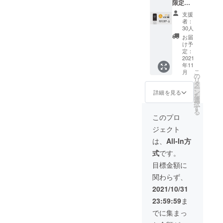
限定早
込・送
本語）
を整え
割 】
料込)
×1 ※こ
ること
支援
『約
【希望
の商品
者：
ができ
45％オ
小売価
30人
は量産
たまし
フ』ス
格
済みで
お届
たら、
マホで
13,800
け予
はあり
正規販
ドアホ
定：
円の約
ます
売価格
ン♪×2 ■
2021
30%OF
が、製
が販売
年11
先着30
F】 ・
品改良
予定価
こ
月
名様 ■
の
本体×1
などの
格より
リ
スマホ
タ
・レ
必要な
下がる
ー
でドア
ン
シー
詳細を見る
仕様の
可能性
を
ホン
選
バー×1
変更が
がござ
択
♪×2
す
・取り
発生す
いま
る
■CAMP
付け金
このプロ
る可能
す。
FIRE限
具×1
性があ
ジェクト
定特別
セット
りま
価格(超
・説明
は、
All-In方
す。 ※
早割)
書兼保
皆様の
式
です。
→15,18
証書(日
ご支援
0円(税
本語）
目標金額に
を頂け
込・送
×1 ※こ
たこと
関わらず、
料込)
の商品
によ
【希望
は量産
2021/10/31
り、量
小売価
済みで
産体制
23:59:59
ま
格
はあり
を整え
27,600
ます
でに集まっ
ること
円の約
が、製
ができ