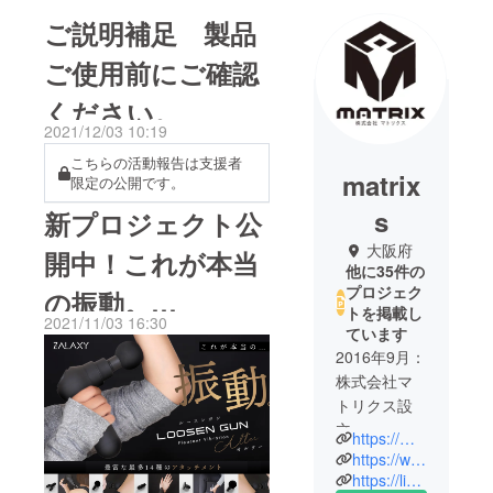
ご説明補足 製品
ご使用前にご確認
ください。
2021/12/03 10:19
こちらの活動報告は支援者
matrix
限定の公開です。
s
新プロジェクト公
大阪府
開中！これが本当
他に35件の
プロジェク
の振動。
トを掲載し
2021/11/03 16:30
ています
【LOOSEN GUN
2016年9月：
オルター】
株式会社マ
トリクス設
立
https://matrixsnino.wixsite.com/my-site-2/company
2017年1月：
https://www.youtube.com/channel/UCrSOR3OpWMftWiAzRNP2v_A
楽天市場で
https://lin.ee/xzfLOfh