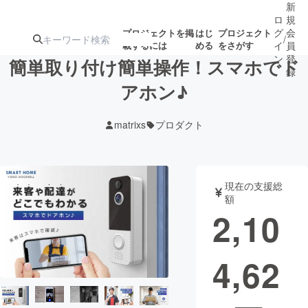
新
ロ
規
グ
会
プロジェクトを掲
はじ
プロジェクト
/
載するには
める
をさがす
イ
員
ン
登
簡単取り付け簡単操作！スマホでド
録
アホン♪
人気のプロ
注目のリ
注目の新着プロ
募集終了が近いプ
もうすぐ公開
matrixs
プロダクト
ジェクト
ターン
ジェクト
ロジェクト
されます
アート・写真
音楽
現在の支援総
額
2,10
テクノロジー・ガジェット
ゲーム・サ
4,62
映像・映画
書籍・雑誌
ビジネス・起業
チャレンジ