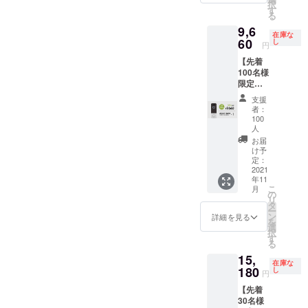
売価格
択
♪×1
・説明
す
発生す
が販売
る
■CAMP
書兼保
る可能
予定価
9,6
FIRE限
証書(日
性があ
格より
在庫な
定特別
60
本語）
し
りま
下がる
円
価格(超
×2 ※こ
す。 ※
可能性
【先着
早割)
の商品
皆様の
がござ
100名様
→8,280
は量産
ご支援
いま
限定早
円(税
済みで
を頂け
す。
割】
込・送
はあり
たこと
支援
『約
料込)
ます
によ
者：
30％オ
【希望
が、製
100
り、量
フ』ス
小売価
人
品改良
産体制
マホで
格
などの
お届
を整え
ドアホ
13,800
け予
必要な
ること
ン♪×1 ■
定：
円の約
仕様の
ができ
2021
先着100
40%OF
変更が
たまし
年11
名様 ■
F】 ・
発生す
たら、
こ
月
スマホ
の
本体×1
る可能
正規販
リ
でドア
タ
・レ
性があ
売価格
ー
ホン
ン
シー
詳細を見る
りま
が販売
を
♪×1
選
バー×1
す。 ※
予定価
択
■CAMP
す
・取り
皆様の
格より
る
FIRE限
付け金
ご支援
下がる
15,
定特別
具×1
を頂け
可能性
在庫な
180
価格(早
し
セット
たこと
円
がござ
割)
・説明
によ
いま
【先着
→9,660
書兼保
り、量
す。
30名様
円(税
証書(日
産体制