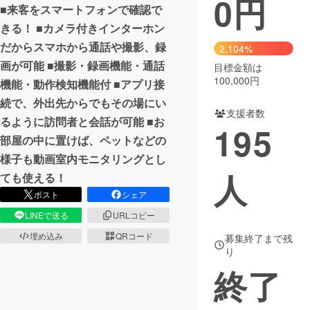
0
円
■来客をスマートフォンで確認で
まちづくり・地域活性化
きる！ ■カメラ付きインターホン
だからスマホから通話や撮影、録
2,104%
画が可能 ■撮影・録画機能・通話
目標金額は
CAMPFIRE for Social Good
CAMPFIRE Creation
100,000円
機能・動作検知機能付 ■アプリ接
CAMPFIREふるさと納税
machi-ya
コミュニティ
続で、外出先からでもその場にい
支援者数
るように訪問者と会話が可能 ■お
195
部屋の中に置けば、ペットなどの
様子も動画室内モニタリングとし
人
ても使える！
ポスト
シェア
LINEで送る
URLコピー
埋め込み
QRコード
募集終了まで残
り
終了