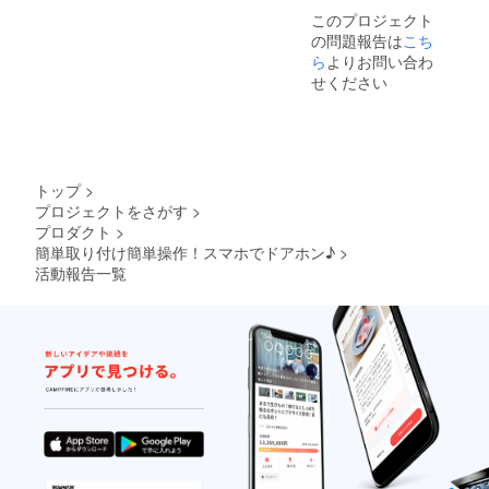
性があ
可能性
このプロジェクト
りま
がござ
の問題報告は
こち
す。 ※
いま
皆様の
ら
よりお問い合わ
す。
ご支援
せください
を頂け
たこと
によ
り、量
産体制
を整え
トップ
>
ること
プロジェクトをさがす
>
ができ
プロダクト
>
たまし
たら、
簡単取り付け簡単操作！スマホでドアホン♪
>
正規販
活動報告一覧
売価格
が販売
予定価
格より
下がる
可能性
がござ
いま
す。