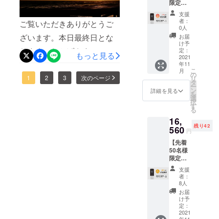
限定】
fire.jp/projects/view/488198
込・送
証書(日
お得に購入いただけるチャ
『10%o
料込)
本語）
支援
よろしくお願いいたしま
ff』スマ
【希望
×1 ※こ
ンス！只今 MAKUAKE で公
者：
ご覧いただきありがとうご
ホでド
小売価
の商品
0人
す。失礼いたします。実行
アホン
開中気になる方は［詳しく
格
は量産
ざいます。本日最終日とな
お届
♪×1 ■ス
13,800
済みで
け予
者：マトリクス
はこちら］から詳細を確認
マホで
ります。おかげさまでスト
円の約
定：
はあり
もっと見る
ドアホ
2021
20%OF
ます
ください。商品仕様サイ
レッチゴールの170名様ご支
年11
ン♪×1
F】 ・
が、製
こ
月
■CAMP
本体×1
の
品改良
ズ：165×170×65(mm)重
援も突破いたしました。終
1
2
3
次のページ
リ
FIRE限
・レ
タ
などの
ー
定特別
さ：約420gカラー：レッ
シー
ン
必要な
詳細を見る
了まで残りわずかとなりま
を
価格(早
バー×1
選
仕様の
択
ド・ピンク・ブルー・ブ
割)
すが、よろしくお願いいた
・取り
す
変更が
る
→12,42
付け金
発生す
ラック充電時間：2時間（フ
します。どこでもドアフォ
16,
0円(税
具×1
る可能
残り42
込・送
560
セット
性があ
ル充電）
円
ン 本日最終日→
料込)
・説明
りま
【先着
【希望
書兼保
す。 ※
https://camp-
50名様
小売価
証書(日
皆様の
限定早
格
fire.jp/projects/view/488198
本語）
ご支援
割 】
13,800
×1 ※こ
を頂け
支援
ご支援ご購入ご検討の皆様
『約
円の約
の商品
たこと
者：
40％オ
10%OF
は量産
8人
によ
へ残りわずかとなりますの
フ』ス
F】 ・
済みで
り、量
お届
マホで
本体×1
はあり
け予
産体制
でお忘れのないようご支援
ドアホ
・レ
定：
ます
を整え
ン♪×2 ■
2021
シー
をお待ちしております。マ
が、製
ること