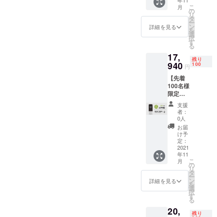
年11
先着50
バー×1
品改良
ができ
こ
月
トリクス スタッフ一同
名様 ■
・取り
の
などの
たまし
リ
スマホ
付け金
タ
必要な
たら、
ー
でドア
具×1
ン
仕様の
詳細を見る
正規販
を
ホン
セット
選
変更が
売価格
択
♪×2
・説明
す
発生す
が販売
る
■CAMP
書兼保
る可能
予定価
17,
FIRE限
証書(日
性があ
格より
残り
定特別
940
本語）
100
りま
下がる
円
価格(超
×1 ※こ
す。 ※
可能性
【先着
早割)
の商品
皆様の
がござ
100名様
→16,56
は量産
ご支援
いま
限定早
0円(税
済みで
を頂け
す。
割】
込・送
はあり
たこと
支援
『約
料込)
ます
によ
者：
35％オ
【希望
が、製
0人
り、量
フ』ス
小売価
品改良
産体制
お届
マホで
格
などの
け予
を整え
ドアホ
27,600
定：
必要な
ること
ン♪×2 ■
2021
円の約
仕様の
ができ
年11
先着100
40%OF
変更が
たまし
こ
月
名様 ■
F】 ・
の
発生す
たら、
リ
スマホ
本体×2
タ
る可能
正規販
ー
でドア
・レ
ン
性があ
詳細を見る
売価格
を
ホン
シー
選
りま
が販売
択
♪×2
バー×2
す
す。 ※
予定価
る
■CAMP
・取り
皆様の
格より
20,
FIRE限
付け金
ご支援
下がる
残り