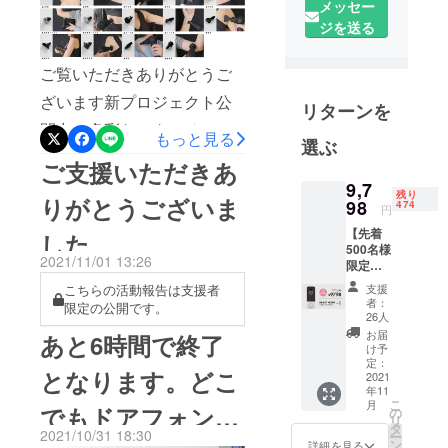
メッセー
雑貨販売を
ジを送る
開始
2017年6月：
ご覧いただきありがとうご
ヤフー
ショッピン
ざいます新プロジェクト公
リターンを
グ店出店
開中！多彩なアタッチメン
もっと見る
2020年8月：
選ぶ
トはなんと１４種類！これ
意匠、実用
ご支援いただきあ
新案の取得
が本当の振動。【ZALAXY
9,7
残り
りがとうございま
98
可能な商品
474
円
LOOSEN GUN オルター】
開発及び販
【先着
した
珍しい”進化型”だからこそ実
売を目指す
500名様
2021/11/01 13:26
限定早
現できる全身セルフケア！
2020年11
割】
こちらの活動報告は支援者
支援
月：クラウ
【LOOSEN GUN -Alter-】の
『約
者：
限定の公開です。
29％オ
ドファン
26人
特徴&lt;4段階のパワー調節
フ』ス
お届
ディング部
あと6時間で終了
マホで
け予
機能&gt;その日の身体の状態
署の立ち上
ドアホ
定：
となります。どこ
ン♪×1 ■
2021
や気分に合わせて、4段階の
げ
年11
先着500
こ
月
パワー調節が可能！さら
でもドアフォン
名様 ■
の
リ
スマホ
タ
2021/10/31 18:30
に、押し当てる強さで振動
ー
でドア
ン
詳細を見る