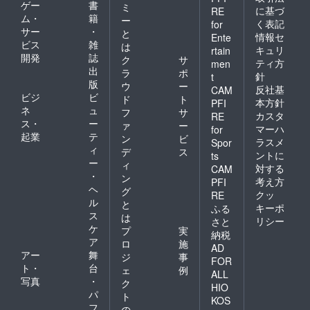
ゲー
書
ミ
に基づ
RE
ム・
籍
ー
く表記
for
サー
・
と
情報セ
Ente
ビス
雑
は
キュリ
rtain
開発
誌
ク
サ
ティ方
men
出
ラ
ポ
針
t
版
ウ
ー
反社基
CAM
ビジ
ビ
ド
ト
本方針
PFI
ネ
ュ
フ
サ
カスタ
RE
ス・
ー
ァ
ー
マーハ
for
起業
テ
ン
ビ
ラスメ
Spor
ィ
デ
ス
ントに
ts
ー
ィ
対する
CAM
・
ン
考え方
PFI
ヘ
グ
クッ
RE
ル
と
キーポ
ふる
ス
は
リシー
さと
ケ
プ
実
納税
ア
ロ
施
AD
アー
舞
ジ
事
FOR
ト・
台
ェ
例
ALL
写真
・
ク
HIO
パ
ト
KOS
フ
の