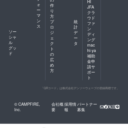
HI
ォ
作
JFA
ー
り
クラ
マ
方
ウド
ン
プ
統
ファ
ス
ロ
計
ン
ソー
ジ
デ
ディ
シャ
ェ
ー
ング
ル
ク
タ
mac
グッ
ト
hi-ya
ド
の
補助
広
金申
め
請サ
方
ポー
ト
「QRコード」は株式会社デンソーウェーブの登録商標です。
© CAMPFIRE,
会社概
採用情
パートナー
Inc.
要
報
募集