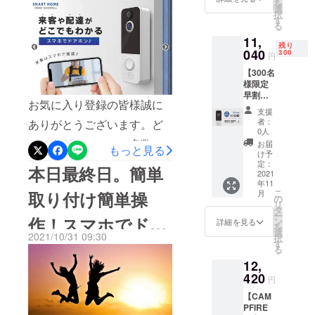
ご支援お願い申し
を
ホン
選
をコントロールすることが
択
♪×1
す
上げます
る
■CAMP
できます。&lt;14種類の豊富
11,
FIRE限
残り
なアタッチメント&gt;各部位
定特別
040
300
円
価格(早
に合わせたアタッチメント
【300名
割)
様限定
→9,798
でお手軽に全身ケアが可
早割】
円(税
お気に入り登録の皆様誠に
『約
込・送
能！抜く・押し込むだけで
支援
20％オ
料込)
者：
ありがとうございます。ど
取り換えができるので誰で
フ』ス
【希望
0人
マホで
小売価
こでもドアフォン 多数の
お届
もっと見る
も簡単に扱えます。&lt;安全
ドアホ
格
け予
方々にご支援いただきまし
ン♪×1 ■
13,800
定：
本日最終日。簡単
性・機能性&gt;やりすぎ
先着300
2021
円の約
た。支援受付があと6時間で
年11
名様 ■
29%OF
は"揉み返し"の心配に。。。
こ
取り付け簡単操
月
スマホ
F】 ・
の
終了となります。ご支援お
リ
そこで10分タイマー機能を
でドア
本体×1
タ
ー
作！スマホでドア
ホン
・レ
忘れはないでしょうか？も
ン
詳細を見る
を
搭載！10分経つと自動で電
♪×1
シー
選
2021/10/31 09:30
択
しお忘れの場合は、ご支援
■CAMP
バー×1
す
ホン♪
源がオフになります。コン
る
FIRE限
・取り
の程、よろしくお願いいた
12,
定特別
付け金
パクトなサイズでご自宅で
価格(早
420
具×1
します。★どこでもドア
円
はもちろんジムなどでも手
割)
セット
【CAM
→11,04
・説明
フォン→ https://camp-
軽にご使用いただけます。
PFIRE
0円(税
書兼保