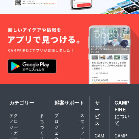
カテゴリー
起案サポート
サ
CAMP
ー
FIRE
テク
ま
プ
ス
ビ
につい
ノロ
ち
ロ
タ
ス
て
ジー
づ
ジ
ッ
・ガ
く
ェ
フ
CAM
CAMP
ジェ
り
ク
に