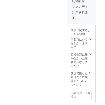
た金額が
40%OF
品改良
たまし
F】 ・
などの
ファンディ
たら、
本体×2
必要な
正規販
ングされま
・レ
仕様の
売価格
シー
変更が
す。
が販売
バー×2
発生す
予定価
・取り
る可能
格より
付け金
性があ
下がる
支援に関するよ
具×2
りま
可能性
くある質問
セット
す。 ※
がござ
・説明
手数料はいく
皆様の
いま
書兼保
らかかります
ご支援
す。
証書(日
か？
を頂け
本語）
たこと
×2 ※こ
目標金額に届
によ
の商品
かなかった場
り、量
は量産
合どうなりま
産体制
済みで
すか？
を整え
はあり
ること
ます
支援で困った
ができ
が、製
時はどこに相
たまし
品改良
談したらいい
たら、
などの
ですか？
正規販
必要な
売価格
仕様の
が販売
ヘルプページを
変更が
予定価
見る
発生す
格より
る可能
下がる