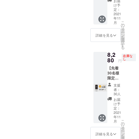
は量産
り、量
お届
♪×1 ■ス
27,600
済みで
け予
産体制
マホで
円の約
定：
はあり
を整え
ドアホ
2021
25%OF
ます
ること
年11
ン♪×2
F】 ・
が、製
ができ
こ
月
■CAMP
本体×2
の
品改良
たまし
リ
FIRE限
・レ
タ
などの
たら、
ー
定特別
シー
ン
必要な
詳細を見る
正規販
を
価格(早
バー×2
選
仕様の
売価格
択
割)
・取り
す
変更が
が販売
る
→23,46
付け金
発生す
予定価
8,2
0円(税
具×2
る可能
格より
在庫な
込・送
80
セット
し
性があ
下がる
円
料込)
・説明
りま
可能性
【先着
【希望
書兼保
す。 ※
がござ
30名様
小売価
証書(日
皆様の
いま
限定早
格
本語）
ご支援
す。
割 】
27,600
×2 ※こ
を頂け
支援
『約
円の約
の商品
たこと
者：
40％オ
10%OF
は量産
30人
によ
フ』ス
F】 ・
済みで
り、量
お届
マホで
本体×2
はあり
け予
産体制
ドアホ
・レ
定：
ます
を整え
ン♪×1 ■
2021
シー
が、製
ること
年11
先着30
バー×2
品改良
ができ
こ
月
名様 ■
・取り
の
などの
たまし
リ
スマホ
付け金
タ
必要な
たら、
ー
でドア
具×2
ン
仕様の
詳細を見る
正規販
を
ホン
セット
選
変更が