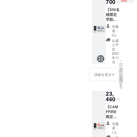
定特別
700
具×2
300
を頂け
可能性
円
価格(早
セット
たこと
がござ
【300名
割)
・説明
によ
いま
様限定
→17,94
書兼保
り、量
す。
早割】
0円(税
証書(日
産体制
『約
込・送
本語）
を整え
支援
25％オ
料込)
×2 ※こ
ること
者：
フ』ス
【希望
の商品
0人
ができ
マホで
小売価
は量産
たまし
お届
ドアホ
格
済みで
け予
たら、
ン♪×2 ■
27,600
定：
はあり
正規販
先着300
2021
円の約
ます
売価格
年11
名様 ■
35%OF
が、製
が販売
こ
月
スマホ
F】 ・
の
品改良
予定価
リ
でドア
本体×2
タ
などの
格より
ー
ホン
・レ
ン
必要な
詳細を見る
下がる
を
♪×2
シー
選
仕様の
可能性
択
■CAMP
バー×2
す
変更が
がござ
る
FIRE限
・取り
発生す
いま
23,
定特別
付け金
る可能
す。
価格(超
460
具×2
性があ
円
早割)
セット
りま
【CAM
→20,70
・説明
す。 ※
PFIRE
0円(税
書兼保
皆様の
限定】
込・送
証書(日
ご支援
『10%o
料込)
本語）
を頂け
支援
ff』スマ
【希望
×2 ※こ
たこと
者：
ホでド
小売価
の商品
1人
によ
アホン
格