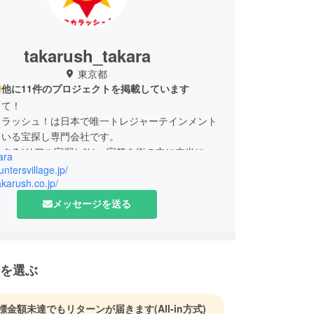
takarush_takara
東京都
他に11件のプロジェクトを掲載しています
して！
カラッシュ！は日本で唯一トレジャーテインメント
ている宝探し専門会社です。
する“リアル宝探し”は、宝箱を街の中に本当に隠
ara
の場所を示す『宝の地図』を描き、宝の地図を入手し
untersvillage.jp/
は宝を求めて実際に街を訪れ歩きながら、一生懸命
takarush.co.jp/
します。 参加者が『宝探し』という一つのキーワー
メッセージを送る
ルに動くという仕組みを作ったのがタカラッシュ！
宝探しです。
夢は世界中に宝物を隠して、宝探しが世界平和に貢
を選ぶ
と。
夢は宝探しに関わる全ての人が幸せになること。
標金額未達でもリターンが届きます
(All-in方式)