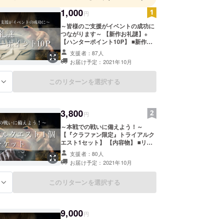
とをこっそりと、しっかりと目指している会社で
1,000
円
～皆様のご支援がイベントの成功に
つながります～ 【新作お礼謎】+
【ハンターポイント10P】 ■新作お
礼謎 支援してくださった方々のた
支援者：87人
め、心を込めてお礼謎をお送りいた
お届け予定：2021年10月
します。 ・ハンターポイント10P お
礼謎をクリアして、ハンターズヴィ
レッジでクリア報告すると、 ハン
このリターンを選択する
る
ターポイント10Pが貰えます。 ※お
礼謎に関しては、郵送または、メー
ルにてお送りいたします。
3,800
円
～本戦での戦いに備えよう！～
【『クラファン限定』トライアルク
エスト1セット】 【内容物】 ■リア
ル宝探しGⅡ「ハンターズカップ」
支援者：80人
トライアルクエスト1 ■リアル宝探
お届け予定：2021年10月
しGⅡ「ハンターズカップ」参加チ
ケット ・リアル宝探しGⅡ「ハン
ターズカップ」トライアルクエスト
このリターンを選択する
る
1 リアル宝探しGⅡ「ハンターズ
カップ」本戦に似たクエストをお試
しで1つ体験できます！ 事前に傾向
9,000
を把握することで、本番を有利に進
円