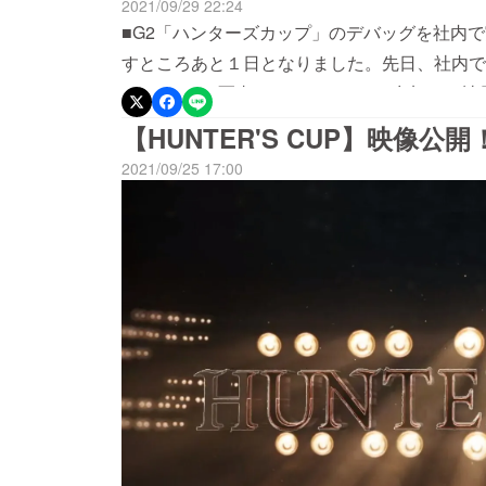
2021/09/29 22:24
■G2「ハンターズカップ」のデバッグを社内
すところあと１日となりました。先日、社内で
れました。※写真はイメージです。参加した社
たくさんあり、これをすべて解ける方は本当に
【HUNTER'S CUP】映像公開
間短縮になりそうです。心して挑戦してくださ
2021/09/25 17:00
わしい内容になっています！大会本番をお楽し