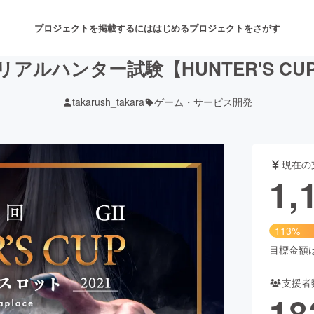
プロジェクトを掲載するには
はじめる
プロジェクトをさがす
アルハンター試験【HUNTER'S C
takarush_takara
ゲーム・サービス開発
注目のリターン
注目の新着プロジェクト
募集終了が近いプロジェクト
も
現在の
音楽
舞台・パフォーマンス
1,
ゲーム・サービス開発
フード・飲食店
113%
書籍・雑誌出版
アニメ・漫画
目標金額は1
支援者
チャレンジ
ビューティー・ヘルスケ
18