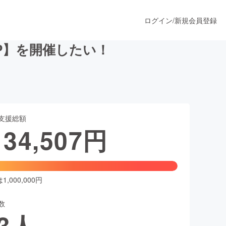
ログイン
/
新規会員登録
UP】を開催したい！
うすぐ公開されます
支援総額
プロダクト
134,507
円
ファッション
スポーツ
,000,000円
数
ア
ソーシャルグッド
3
人