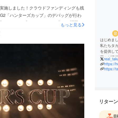
で実施しました！クラウドファンディングも残
G2「ハンターズカップ」のデバッグが行わ
員のコメント「バリエーション豊かな問題が
もっと見る
すごい…。準備をしっかりしておけると、時
！
い。」令和最大級のリアル宝探し大会にふさ
はじめま
みに！！
私たちタ
を提供し
我々が提供
real_tak
し、 そ
https://h
た参加者
https://
宝箱を探
ドでリア
のリアル
私たちの
リターン
献するこ
私たちの
目