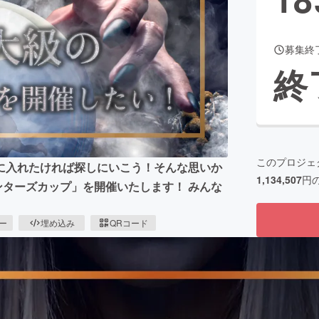
募集終
CAMPFIRE for Social Good
CAMPFIRE Creation
終
CAMPFIREふるさと納税
machi-ya
コミュニティ
このプロジェ
に入れたければ探しにいこう！そんな思いか
1,134,507
円
ターズカップ」を開催いたします！ みんな
ピー
埋め込み
QRコード