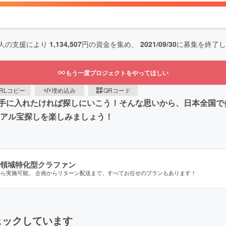
人の支援により
1,134,507
円の資金を集め、
2021/09/30
に募集を終了し
もう一度プロジェクトをやってほしい
RLコピー
埋め込み
QRコード
手に入れたければ探しにいこう！そんな思いから、日本全国で
リアル宝探しを楽しみましょう！
領域特化型クラファン
から実施可能。 企画からリターン配送まで、すべてお任せのプランもあります！
ェックしています