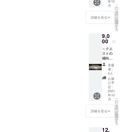
年10
ルクエ
は世界中に
イント
こ
月
スト1
10P お
の
宝物を隠し
リ
セッ
礼謎を
タ
ー
て、宝探し
ト】
クリア
ン
詳細を見る
を
【内容
して、
選
が世界平和
択
物】 ■
ハン
す
に貢献する
る
リアル
ターズ
9,0
こと。
宝探し
ヴィ
GⅡ「ハ
00
レッジ
私たちの夢
円
ンター
でクリ
は宝探しに
～クエ
ズカッ
ア報告
ストの
プ」ト
関わる全て
する
傾向を
ライア
と、 ハ
の人が幸せ
理解し
ルクエ
ンター
支援
になるこ
よう！
スト1 ■
ポイン
者：
～
リアル
ト10P
4人
と。
【『ク
宝探し
が貰え
お届
ラファ
GⅡ「ハ
ます。
け予
ン限
そんなこと
ンター
定：
※お礼謎
定』ト
2021
ズカッ
に関し
をこっそり
年10
ライア
プ」参
ては、
こ
月
と、しっか
ルクエ
加チ
の
郵送ま
リ
スト3
ケット
タ
りと目指し
たは、
ー
セッ
・リア
ン
メール
詳細を見る
ている会社
を
ト】
ル宝探
選
にてお
択
です。
【内容
し
す
送りい
る
物】 ■
GⅡ「ハ
たしま
12,
リアル
ンター
す。