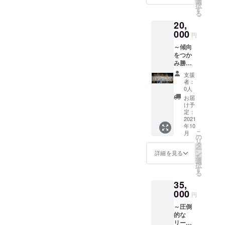
クレー
選
しくも
う方に
い。
択
テム詰
ベル常
す
採用さ
おすす
る
め合わ
設未公
れな
めで
20,
せセッ
開情
かった5
す！ 大
ト】
000
報 3施
クエス
会の前
円
【内容
設 これ
トに大
にクエ
～傾向
物】 ■
から開
会前か
ストの
をつか
クエス
始を予
ら挑戦
傾向を
み勝利
トに必
定して
できま
分析し
にぐっ
要なア
いる新
す！
ましょ
支援
と近づ
イテム
規ブ
100クエ
者：
う。 ※
こう！
詰め合
ラック
0人
ストも
リター
～
わせ ■
レーベ
あっ
お届
ンは大
【『ク
リアル
ル情報
け予
て、ど
会3週間
ラファ
宝探し
定：
を3施
んなク
前に発
ン限
2021
GⅡ「ハ
設、特
エスト
送いた
年10
定』ト
ンター
別にお
に挑戦
しま
こ
月
ライア
ズカッ
の
届けし
できる
す。 ・
リ
ルクエ
プ」参
タ
ます！
のか心
リアル
ー
スト10
加チ
ン
一足先
詳細を見る
配とい
宝探し
を
セッ
ケット
選
にワク
う方に
GⅡ「ハ
択
ト】
・クエ
す
ワクを
おすす
ンター
る
【内容
ストに
共有し
めで
ズカッ
35,
物】 ■
必要な
ません
す！ 大
プ」参
リアル
000
アイテ
か？ ※
会の前
円
加チ
宝探し
ム詰め
クラ
にクエ
ケット
～圧倒
GⅡ「ハ
合わせ
ファン
ストの
本大会
的な
ンター
道具を
限定の
傾向を
に参加
リード
ズカッ
使った