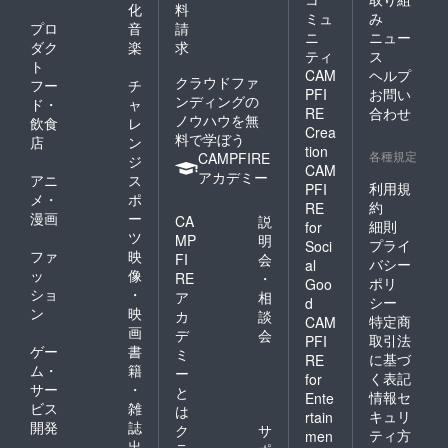
Apple純
化
料
リター
正ケー
ミュ
み
ンは大
プロ
音
請
ブルを
ニ
ニュー
会3週間
ダク
楽
求
ご使用
ティ
ス
前に発
くださ
ト
CAM
ヘルプ
送いた
い。 カ
クラウドファ
フー
チ
しま
PFI
お問い
ラー ホ
ンディングの
ド・
ャ
す。 ・
RE
合わせ
ワイト
ノウハウを無
飲食
レ
リアル
orブ
Crea
料で学ぼう
宝探し
店
ン
ラック
tion
GⅡ「ハ
各種規定
CAMPFIRE
ジ
繰り返
CAM
ンター
アカデミー
し使用
アニ
ス
ズカッ
利用規
PFI
回数 約
メ・
ポ
プ」参
約
RE
200回
漫画
ー
加チ
CA
説
細則
for
ケット
ツ
MP
明
プライ
Soci
本大会
ファ
映
FI
会
バシー
al
に参加
ッ
像
RE
・
ポリ
できる
Goo
ショ
・
ア
相
チケッ
シー
d
ン
映
トにな
カ
談
特定商
CAM
りま
画
デ
会
取引法
PFI
す。 ※
ゲー
書
ミ
に基づ
RE
本チ
ム・
籍
ー
く表記
for
ケット
サー
・
と
は、1名
情報セ
Ente
ビス
雑
は
分にな
キュリ
rtain
開発
誌
りま
ク
サ
ティ方
men
す。
出