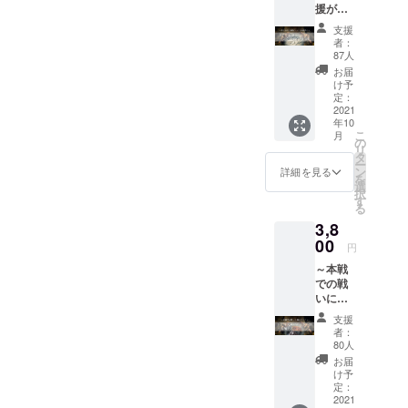
援がイ
宝を求めて
ベント
支援
実際に街を
の成功
者：
につな
訪れ歩きな
87人
がりま
お届
がら、一生
す～
け予
懸命宝箱を
【新作
定：
お礼
2021
探します。
年10
謎】+
こ
参加者が
月
【ハン
の
リ
ターポ
『宝探し』
タ
ー
イント
ン
詳細を見る
という一つ
を
10P】 ■
選
択
のキーワー
新作お
す
る
礼謎 支
ドでリアル
3,8
援して
に動くとい
くだ
00
円
う仕組みを
さった
～本戦
方々の
作ったのが
での戦
ため、
タカラッ
いに備
心を込
えよ
めてお
シュ！のリ
支援
う！～
礼謎を
者：
アル宝探し
【『ク
お送り
80人
です。
ラファ
いたし
お届
ン限
ます。
け予
定』ト
・ハン
定：
私たちの夢
ライア
2021
ターポ