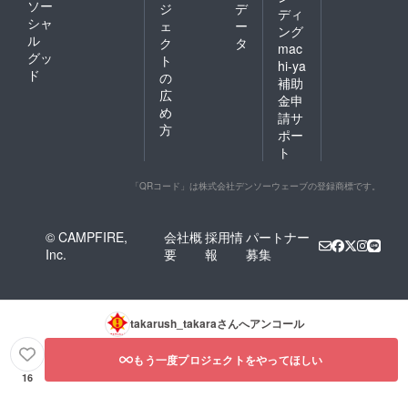
ソー
ジ
デ
ディ
シャ
ェ
ー
ング
ル
ク
タ
mac
グッ
ト
hi-ya
ド
の
補助
広
金申
め
請サ
方
ポー
ト
「QRコード」は株式会社デンソーウェーブの登録商標です。
© CAMPFIRE,
会社概
採用情
パートナー
Inc.
要
報
募集
takarush_takara
さんへアンコール
もう一度プロジェクトをやってほしい
16