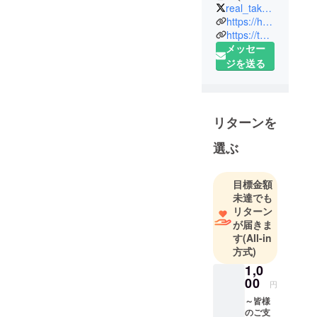
ラッシュ！
real_takara
は日本で唯
https://huntersvillage.jp/
一トレ
https://takarush.co.jp/
メッセー
ジャーテイ
ジを送る
ンメントを
提供してい
る宝探し専
門会社で
リターンを
す。
我々が提供
選ぶ
する“リアル
宝探し”は、
目標金額
宝箱を街の
未達でも
中に本当に
リターン
隠し、 その
が届きま
場所を示す
す
(All-in
方式)
『宝の地
図』を描
1,0
00
き、宝の地
円
図を入手し
～皆様
のご支
た参加者は