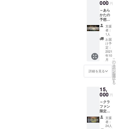
宝探し
000
ズカッ
円
GⅡ「ハ
プ」ト
～あら
ンター
ライア
かたの
ズカッ
ルクエ
予想は
プ」ト
スト1
これで
ライア
リアル
支援
つくは
ルクエ
宝探し
者：
ず！～
スト3 ■
GⅡ「ハ
1人
【『ク
リアル
ンター
お届
ラファ
宝探し
ズカッ
け予
ン限
GⅡ「ハ
定：
プ」本
定』ト
2021
ンター
戦に似
年10
ライア
ズカッ
たクエ
こ
月
ルクエ
プ」参
の
ストを
リ
スト5
加チ
タ
お試し
ー
セッ
ケット
ン
で1つ体
詳細を見る
を
ト】
・リア
選
験でき
択
【内容
ル宝探
す
ます！
る
物】 ■
し
事前に
15,
リアル
GⅡ「ハ
傾向を
宝探し
000
ンター
把握す
円
GⅡ「ハ
ズカッ
ること
～クラ
ンター
プ」ト
で、本
ファン
ズカッ
ライア
番を有
限定の
プ」ト
ルクエ
利に進
未公開
ライア
スト3
めよ
支援
情報を
ルクエ
リアル
う！ ・
者：
お届
スト5 ■
宝探し
24人
リアル