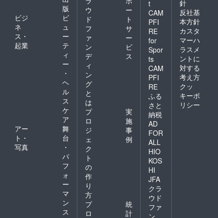
ラ
ポ
針
t
1チーム
版
ウ
ー
反社基
CAM
分（最
ビジ
ビ
ド
ト
大3名）
本方針
PFI
ネ
ュ
フ
サ
ではな
カスタ
RE
ス・
ー
いの
ァ
ー
マーハ
for
で、ご
起業
テ
ン
ビ
ラスメ
Spor
注意く
ィ
デ
ス
ントに
ts
ださ
ー
ィ
対する
い。
CAM
・
ン
考え方
PFI
ヘ
グ
クッ
RE
ル
と
キーポ
ふる
ス
は
リシー
さと
ケ
プ
実
納税
ア
ロ
施
AD
アー
舞
ジ
事
FOR
ト・
台
ェ
例
ALL
写真
・
ク
HIO
パ
ト
KOS
フ
の
HI
ォ
作
JFA
ー
り
クラ
マ
方
ウド
ン
プ
統
ファ
ス
ロ
計
ン