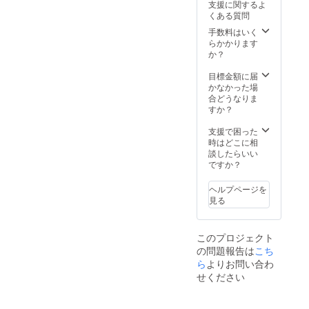
限定】
支援に関するよ
が待ち
いな
会の前
できる
モバイ
くある質問
受けて
し！ 得
にクエ
チケッ
ルバッ
いる
意なク
ストの
手数料はいく
トにな
テリー
か、あ
エスト
傾向を
らかかります
りま
クラ
る程度
を設定
分析し
か？
す。 ※
ファン
は予想
して、
ましょ
本チ
限定で
できる
ライバ
う。 ※
目標金額に届
ケット
制作す
は
ルに差
リター
かなかった場
は、1名
るモバ
ず・・
を付け
ンは大
合どうなりま
分にな
イル
・！ 事
ること
会3週間
すか？
りま
バッテ
前に手
も！？
前に発
す。
リーに
元に置
※クエス
送いた
支援で困った
1チーム
なりま
くこと
トの設
しま
時はどこに相
分（最
す。 他
で時間
定方法
す。 ・
談したらいい
大3名）
では手
短縮に
につい
リアル
ですか？
ではな
に入ら
もつな
ては
宝探し
いの
ないこ
がりま
メール
GⅡ「ハ
で、ご
の機会
ヘルプページを
す！ ※
にてご
ンター
注意く
にぜ
見る
クエス
連絡を
ズカッ
ださ
ひ！ リ
トはラ
させて
プ」参
い。
アル宝
ンダム
いただ
加チ
探し
このプロジェクト
で抽選
きま
ケット
GⅡ「ハ
の問題報告は
こち
される
す。
本大会
ンター
ため、
ら
よりお問い合わ
に参加
ズカッ
アイテ
できる
せください
プ」で
ムを使
チケッ
も活躍
用する
トにな
するか
クエス
りま