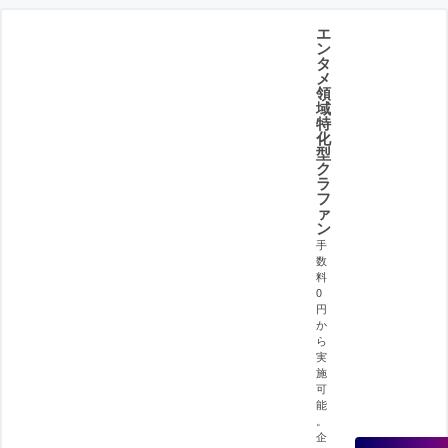
エ
ン
タ
メ
領
域
特
化
型
ク
ラ
フ
ァ
ン
手
数
料
0
円
か
ら
実
施
可
能
。
企