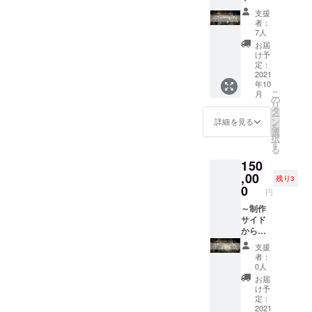
情報に
分析し
できる
をこの
プ」ト
クエス
なりま
ましょ
支援
チケッ
手
ライア
トに対
すの
者：
う。 ※
トにな
に！！
ルクエ
策でき
7人
で、イ
リター
りま
～
スト10
る詰め
ンター
お届
ンは大
す。 ※
【『ク
■リアル
合わせ
け予
ネット
会3週間
本チ
ラファ
宝探し
定：
です。
上での
前に発
ケット
ン限
2021
GⅡ「ハ
詰め合
拡散は
送いた
は、1名
年10
定』ス
ンター
わせを
お控え
しま
分にな
こ
月
ペシャ
ズカッ
の
見れ
くださ
す。 ・
りま
リ
ルセッ
プ」参
タ
ば、ど
い。 ・
リアル
す。
ー
ト】
加チ
ン
んなク
詳細を見る
新規ブ
宝探し
1チーム
を
【内容
ケット
選
エスト
ラック
GⅡ「ハ
分（最
択
物】 ■
・リア
す
が待ち
レーベ
ンター
大3名）
る
クエス
ル宝探
受けて
ル常設
ズカッ
ではな
150
トに必
し
いる
キッ
プ」参
いの
要なア
,00
GⅡ「ハ
か、あ
ト 4種
残り3
加チ
で、ご
イテム
ンター
0
る程度
これか
ケット
円
注意く
詰め合
ズカッ
は予想
ら開始
本大会
ださ
わせ ■
～制作
プ」ト
できる
を予定
に参加
い。
リアル
サイド
ライア
は
してい
できる
宝探し
から差
ルクエ
ず・・
る新規
チケッ
GⅡ「ハ
がつけ
スト10
・！ 事
ブラッ
トにな
支援
ンター
られ
リアル
前に手
クレー
者：
りま
ズカッ
る！？
宝探し
元に置
0人
ベル常
す。 ※
プ」ト
～
GⅡ「ハ
くこと
設の
お届
本チ
ライア
【『3名
ンター
で時間
け予
キット4
ケット
ルクエ
様限
ズカッ
定：
短縮に
種をお
は、1名
スト10
定』
2021
プ」の
もつな