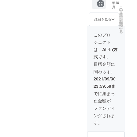
届けし
分にな
年10
■リアル
1/100オ
約100個
がりま
ます。
りま
こ
月
宝探し
リジナ
のクエ
の
す！ ※
※こちら
す。
リ
GⅡ「ハ
ルクエ
ストか
タ
クエス
の商品
1チーム
ー
ンター
スト設
ら、 惜
ン
トはラ
詳細を見る
は、
分（最
を
ズカッ
定券】
しくも
選
ンダム
キット
大3名）
択
プ」参
あなた
採用さ
す
で抽選
が完成
ではな
る
加チ
の考え
れな
される
このプロ
次第随
いの
ケット
たクエ
かった
ため、
時お送
で、ご
ジェクト
・クエ
ストが
10クエ
アイテ
りいた
注意く
ストに
リアル
ストに
ムを使
は、
All-In方
しま
ださ
必要な
宝探し
大会前
用する
す。 ※
い。
式
です。
アイテ
GⅡ「ハ
から挑
クエス
万が
ム詰め
ンター
戦でき
トに当
目標金額に
一、作
合わせ
ズカッ
ます！
選しな
品が中
関わらず、
道具を
プ」の
100クエ
い場合
止に
使った
クエス
ストも
もござ
2021/09/30
なった
クエス
トにな
あっ
いま
場合、
23:59:59
ま
トに対
りま
て、ど
す。 ・
代わり
策でき
す！ 自
んなク
リアル
でに集まっ
の新作
る詰め
分で作
エスト
宝探し
キット
た金額が
合わせ
成した
に挑戦
GⅡ「ハ
で補填
です。
クエス
できる
ンター
ファンディ
させて
詰め合
トが当
のか心
ズカッ
いただ
ングされま
わせを
たれ
配とい
プ」参
きま
見れ
ば、ク
う方に
加チ
す。
す。 ・
ば、ど
リアで
おすす
ケット
【クラ
んなク
きるこ
めで
本大会
ファン
エスト
と間違
す！ 大
に参加