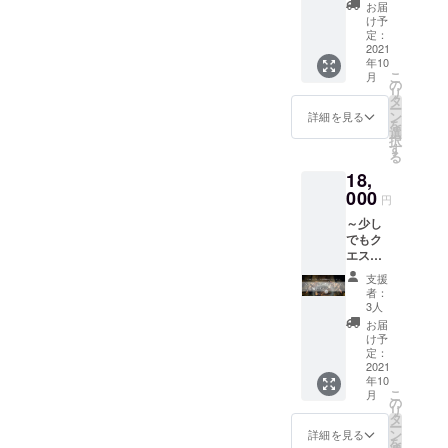
け！～
リアル
GⅡ「ハ
宝探し
お届
【ラプ
宝探し
ンター
け予
GⅡ「ハ
ラスの
GⅡ「ハ
定：
ズカッ
ンター
未来予
2021
ンター
プ」の
ズカッ
年10
知】
ズカッ
約100個
プ」参
こ
月
【内容
プ」参
の
のクエ
加チ
リ
物】 ■
加チ
タ
ストか
ケット
ー
新規ブ
ケット
ン
ら、 惜
詳細を見る
本大会
を
ラック
・リア
選
しくも
に参加
択
レーベ
ル宝探
す
採用さ
できる
る
ル常設
し
れな
チケッ
18,
未公開
GⅡ「ハ
かった3
トにな
情報 3
000
ンター
クエス
りま
円
施設 ■
ズカッ
トに大
す。 ※
～少し
新規ブ
プ」ト
会前か
本チ
でもク
ラック
ライア
ら挑戦
ケット
エスト
レーベ
ルクエ
できま
は、1名
に時間
ル常設
スト5
す！
分にな
支援
を割き
キッ
リアル
100クエ
者：
りま
たいな
ト 4種
宝探し
3人
ストも
す。
らこ
■【クラ
GⅡ「ハ
あっ
お届
1チーム
れ！～
ファン
ンター
け予
て、ど
分（最
【『ク
限定】
定：
ズカッ
んなク
大3名）
ラファ
2021
モバイ
プ」の
エスト
ではな
年10
ン限
ルバッ
約100個
に挑戦
いの
こ
月
定』ク
テリー
の
のクエ
できる
で、ご
リ
エスト
・新規
タ
ストか
のか心
注意く
ー
に必要
ブラッ
ン
ら、 惜
詳細を見る
配とい
ださ
を
なアイ