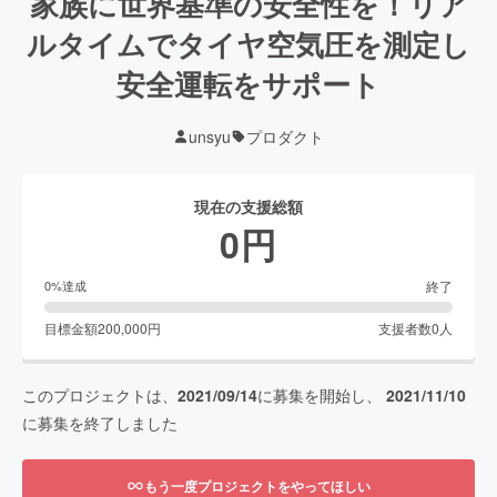
家族に世界基準の安全性を！リア
ルタイムでタイヤ空気圧を測定し
安全運転をサポート
unsyu
プロダクト
現在の支援総額
0
円
終了
0
%達成
目標金額
200,000
円
支援者数
0
人
このプロジェクトは、
2021/09/14
に募集を開始し、
2021/11/10
に募集を終了しました
もう一度プロジェクトをやってほしい