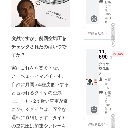
セット
質電子製品
お届
のお届
け予
を日本へ輸
けで
定：
入し、日本
す。
2022
年01
【1セッ
のお客様に
こ
月
トの内
の
紹介する。
リ
容】 ・
タ
ー
ディス
ン
詳細を見る
を
プレイ
突然ですが、前回空気圧を
選
択
ｘ1 ・
す
る
チェックされたのはいつで
外付け
11,
セン
すか？
残り45
サーｘ4
690
円
・ボタ
タイヤ
ン電池
実はこれを即答できない
空気圧
ｘ4 ・
チェッ
防犯
と、ちょっとマズイです。
カー
ナット
支援
「MLD-
ｘ4 ・
自然に月間5％程度低下する
者：
R09」1
レンチ
0人
セット
ｘ1 ・
と言われるタイヤの空気
お届
のお届
スト
け予
圧。 1ｔ～2ｔ近い車重が常
けで
ラップ
定：
す。
2022
ｘ1 ・
にかかるタイヤは、安全な
年01
【1セッ
充電
こ
月
トの内
ケーブ
の
運転に直結します。タイヤ
リ
容】 ・
ルｘ1
タ
ー
ディス
・マグ
ン
詳細を見る
の空気圧は加速やブレーキ
を
プレイ