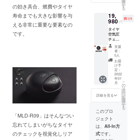
ネット
選
択
ｘ1 ・
シール
す
の効き具合、燃費やタイヤ
る
外付け
ｘ1 ・
19,
セン
寿命までも大きな影響を与
取扱説
残り5
サーｘ4
980
明書ｘ1
円
える非常に重要な要素なの
・ボタ
※お届け
タイヤ
ン電池
時期
です。
空気圧
ｘ4 ・
は、生
チェッ
防犯
産、配
カー
ナット
送状況
支援
「MLD-
ｘ4 ・
により
者：
R09」2
レンチ
遅れる
0人
セット
ｘ1 ・
可能性
お届
のお届
スト
もござ
け予
けで
ラップ
定：
いま
す。
2022
ｘ1 ・
す。 ※
年01
【2セッ
充電
税込
こ
月
トの内
ケーブ
の
み、送
リ
容】 ・
ルｘ1
タ
料込の
ー
ディス
・マグ
ン
価格と
詳細を見る
を
プレイ
ネット
選
なりま
択
ｘ2 ・
シール
す
す。 ※
る
外付け
ｘ1 ・
商品の
このプロ
セン
「MLD-R09」はそんなつい
取扱説
仕様、
ジェクト
サーｘ8
明書ｘ1
デザイ
忘れてしまいがちなタイヤ
・ボタ
※お届け
ンに関
は、
All-In方
ン電池
時期
しまし
のチェックを視覚化しリア
式
です。
ｘ8 ・
は、生
ては一
防犯
産、配