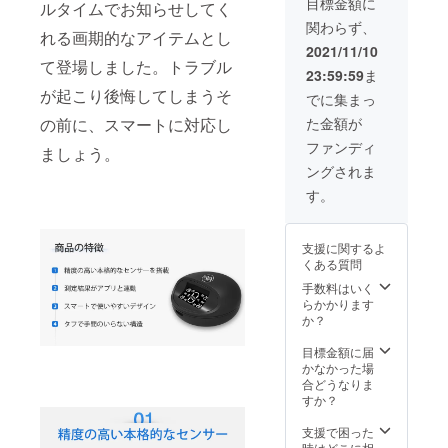
部変更
目標金額に
ルタイムでお知らせしてく
ナット
送状況
になる
関わらず、
ｘ8 ・
により
可能性
れる画期的なアイテムとし
レンチ
遅れる
もござ
2021/11/10
ｘ2 ・
可能性
て登場しました。トラブル
いま
23:59:59
ま
スト
もござ
す。ご
が起こり後悔してしまうそ
ラップ
いま
了承く
でに集まっ
ｘ2 ・
す。 ※
ださ
の前に、スマートに対応し
た金額が
充電
税込
い。
ケーブ
み、送
ファンディ
ましょう。
ルｘ2
料込の
ングされま
・マグ
価格と
ネット
なりま
す。
シール
す。 ※
ｘ2 ・
商品の
取扱説
仕様、
支援に関するよ
明書ｘ2
デザイ
くある質問
※お届け
ンに関
時期
しまし
手数料はいく
は、生
ては一
らかかります
産、配
部変更
か？
送状況
になる
により
可能性
目標金額に届
遅れる
もござ
かなかった場
可能性
いま
合どうなりま
もござ
す。ご
すか？
いま
了承く
す。 ※
ださ
支援で困った
税込
い。
時はどこに相