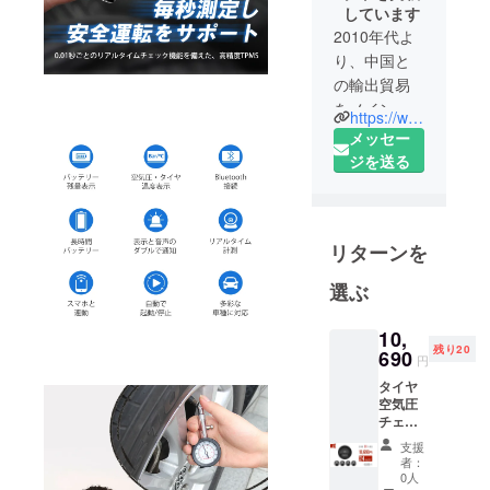
しています
2010年代よ
り、中国と
の輸出貿易
をメイン業
https://www.facebook.com/Unsyu-225446938330839/
務として、
メッセー
会社を設立
ジを送る
しました。
その後、EC
事業にも参
リターンを
入し、業務
を拡大しま
選ぶ
した。
2018年、ク
10,
ラウドファ
残り20
690
円
ンディング
タイヤ
事業にも参
空気圧
入し、主に
チェッ
カー
海外から斬
支援
「MLD-
者：
新なる高品
R09」1
0人