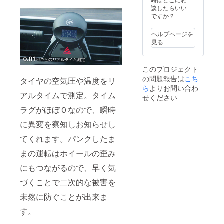
み、送
談したらいい
料込の
ですか？
価格と
なりま
ヘルプページを
す。 ※
見る
商品の
仕様、
デザイ
このプロジェクト
ンに関
の問題報告は
こち
しまし
タイヤの空気圧や温度をリ
ては一
ら
よりお問い合わ
アルタイムで測定。タイム
部変更
せください
になる
ラグがほぼ０なので、瞬時
可能性
もござ
に異変を察知しお知らせし
いま
す。ご
てくれます。パンクしたま
了承く
ださ
まの運転はホイールの歪み
い。
にもつながるので、早く気
づくことで二次的な被害を
未然に防ぐことが出来ま
す。