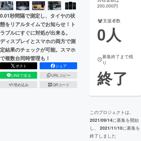
200,000円
まちづくり・地域活性化
0.01秒間隔で測定し、タイヤの状
支援者数
態をリアルタイムでお知らせ！ト
0
人
CAMPFIRE for Social Good
CAMPFIRE Creation
ラブルにすぐに対処が出来る。
CAMPFIREふるさと納税
machi-ya
コミュニティ
ディスプレイとスマホの両方で測
定結果のチェックが可能。スマホ
募集終了まで残
で複数台同時管理も！
り
ポスト
シェア
終了
LINEで送る
URLコピー
埋め込み
QRコード
このプロジェクトは、
2021/09/14
に募集を開始
し、
2021/11/10
に募集を
終了しました