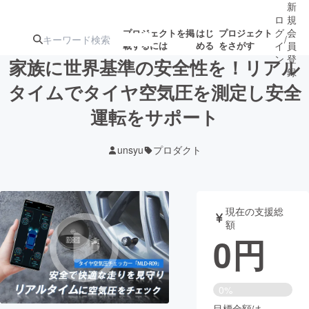
新
ロ
規
グ
会
プロジェクトを掲
はじ
プロジェクト
/
載するには
める
をさがす
イ
員
ン
登
家族に世界基準の安全性を！リアル
録
タイムでタイヤ空気圧を測定し安全
運転をサポート
人気のプロ
注目のリ
注目の新着プロ
募集終了が近いプ
もうすぐ公開
ジェクト
ターン
ジェクト
ロジェクト
されます
unsyu
プロダクト
アート・写真
音楽
現在の支援総
テクノロジー・ガジェット
ゲーム・サ
額
0
円
映像・映画
書籍・雑誌
0%
ビジネス・起業
チャレンジ
目標金額は