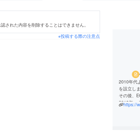
承認された内容を削除することはできません。
※投稿する際の注意点
2010年
を設立し
その後、
2018年
https:/
から斬新
に紹介す