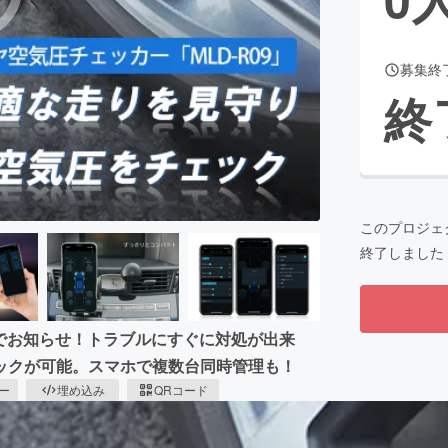
募集終
CAMPFIRE for Social Good
CAMPFIRE Creation
終
CAMPFIREふるさと納税
machi-ya
コミュニティ
このプロジェ
終了しました
ムでお知らせ！トラブルにすぐに対処が出来
ックが可能。スマホで複数台同時管理も！
ピー
埋め込み
QRコード