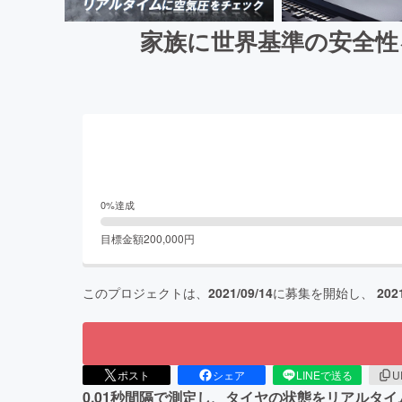
家族に世界基準の安全性
0
%達成
目標金額
200,000
円
このプロジェクトは、
2021/09/14
に募集を開始し、
202
ポスト
シェア
LINEで送る
U
0.01秒間隔で測定し、タイヤの状態をリアル