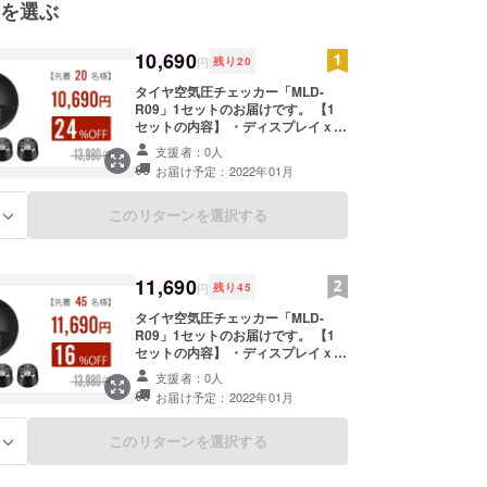
を選ぶ
10,690
円
残り
20
タイヤ空気圧チェッカー「MLD-
R09」1セットのお届けです。 【1
セットの内容】 ・ディスプレイｘ1
・外付けセンサーｘ4 ・ボタン電池
支援者：0人
ｘ4 ・防犯ナットｘ4 ・レンチｘ1
お届け予定：2022年01月
・ストラップｘ1 ・充電ケーブルｘ
1 ・マグネットシールｘ1 ・取扱説
明書ｘ1 ※お届け時期は、生産、配
このリターンを選択する
る
送状況により遅れる可能性もござい
ます。 ※税込み、送料込の価格とな
ります。 ※商品の仕様、デザインに
関しましては一部変更になる可能性
11,690
円
残り
45
もございます。ご了承ください。
タイヤ空気圧チェッカー「MLD-
R09」1セットのお届けです。 【1
セットの内容】 ・ディスプレイｘ1
・外付けセンサーｘ4 ・ボタン電池
支援者：0人
ｘ4 ・防犯ナットｘ4 ・レンチｘ1
お届け予定：2022年01月
・ストラップｘ1 ・充電ケーブルｘ
1 ・マグネットシールｘ1 ・取扱説
明書ｘ1 ※お届け時期は、生産、配
このリターンを選択する
る
送状況により遅れる可能性もござい
ます。 ※税込み、送料込の価格とな