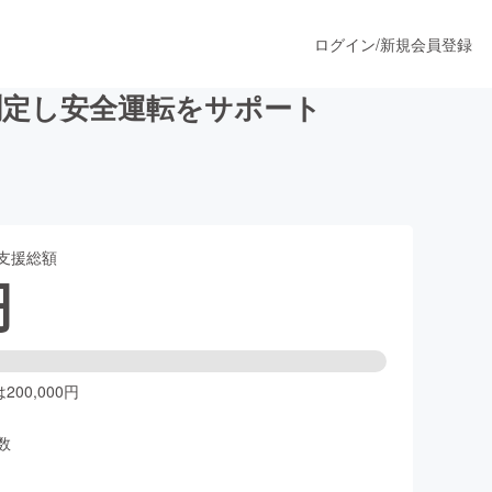
ログイン
/
新規会員登録
測定し安全運転をサポート
うすぐ公開されます
支援総額
プロダクト
円
ファッション
スポーツ
00,000円
数
ア
ソーシャルグッド
人