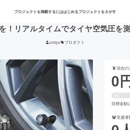
プロジェクトを掲載するには
はじめる
プロジェクトをさがす
を！リアルタイムでタイヤ空気圧を
unsyu
プロダクト
注目のリターン
注目の新着プロジェクト
募集終了が近いプロジェクト
も
現在の
音楽
舞台・パフォーマンス
0
ゲーム・サービス開発
フード・飲食店
0%
書籍・雑誌出版
アニメ・漫画
目標金額は2
支援者
チャレンジ
ビューティー・ヘルスケ
0