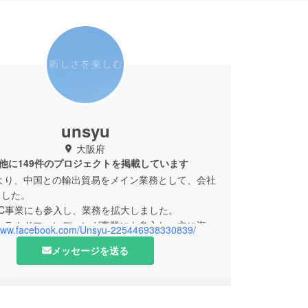
unsyu
大阪府
他に149件のプロジェクトを掲載しています
代より、中国との輸出貿易をメイン業務として、会社
ました。
EC事業にも参入し、業務を拡大しました。
、クラウドファンディング事業にも参入し、主に海外
/www.facebook.com/Unsyu-225446938330839/
なる高品質電子製品を日本へ輸入し、日本のお客様
メッセージを送る
る。