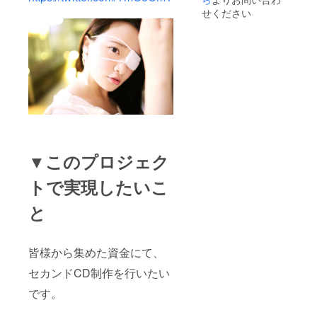
有し、採用
せください
においても
SNSからの
入社希望者
が12,000名
を超える実
績を持って
いる。
インフルエ
ンサー140万
▼このプロジェク
人、一般モ
ニターは1万
トで実現したいこ
人以上と提
と
携し、一般
人からイン
フルエン
皆様から集めた資金にて、
サー、各種
セカンドCD制作を行いたい
芸能事務
所・タレン
です。
トとインフ