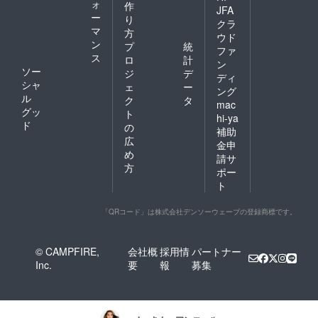
ォ
作
JFA
ー
り
クラ
マ
方
ウド
ン
プ
統
ファ
ス
ロ
計
ン
ソー
ジ
デ
ディ
シャ
ェ
ー
ング
ル
ク
タ
mac
グッ
ト
hi-ya
ド
の
補助
広
金申
め
請サ
方
ポー
ト
「QRコード」は株式会社デンソーウェーブの登録商標です。
© CAMPFIRE,
会社概
採用情
パートナー
Inc.
要
報
募集