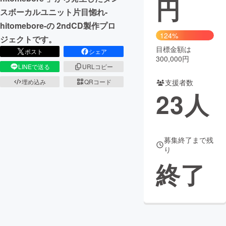
円
スボーカルユニット片目惚れ-
まちづくり・地域活性化
hitomebore-の 2ndCD製作プロ
124%
ジェクトです。
目標金額は
CAMPFIRE for Social Good
CAMPFIRE Creation
ポスト
シェア
300,000円
CAMPFIREふるさと納税
machi-ya
コミュニティ
LINEで送る
URLコピー
支援者数
埋め込み
QRコード
23
人
募集終了まで残
り
終了