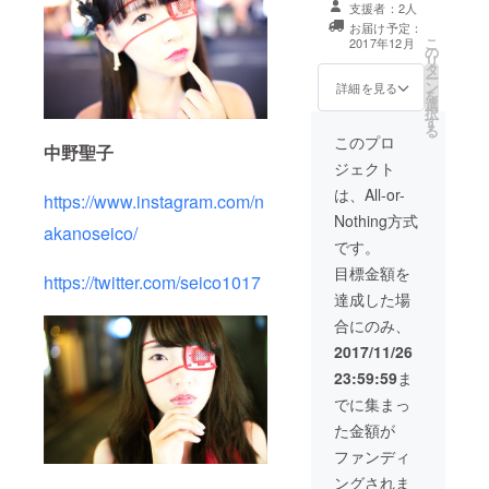
１枚につき、お
している。
支援者：2人
好きなメンバー
お届け予定：
よりCDへ推しメ
こ
2017年12月
の
ン（１名）から
創業10期
リ
タ
のサイン トート
目、500社以
ー
ン
バック 1stワン
詳細を見る
を
上の企業に
選
マンDVD
択
す
SNSマーケ
る
このプロ
中野聖子
ティング
ジェクト
サービスを
は、All-or-
提供し、自
https://www.instagram.com/n
Nothing方式
らも50万人
akanoseico/
以上のフォ
です。
ロワーを持
目標金額を
https://twitter.com/seico1017
つSNSマー
達成した場
ケティング
合にのみ、
の専門家。
2017/11/26
業界を牽引
23:59:59
ま
するパイオ
でに集まっ
ニア社長、
た金額が
SNS総合商
ファンディ
社 株式会社
ングされま
EMOLVA 代