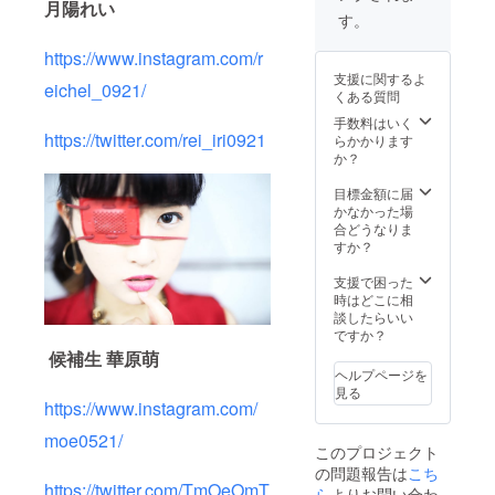
月陽れい
す。
表取締役兼
CEO
https://www.instagram.com/r
東京理科大
支援に関するよ
eichel_0921/
学大学院を
くある質問
卒業後、サ
手数料はいく
https://twitter.com/rei_iri0921
らかかります
イバーエー
か？
ジェントで
インフルエ
目標金額に届
かなかった場
ンジニアと
合どうなりま
して勤務
すか？
会社
支援で困った
(EMOLVA)と
時はどこに相
しては、ベ
談したらいい
ですか？
ンチャーか
候補生
華原萌
ら、中小、
ヘルプページを
大手、地方
見る
https://www.instagram.com/
自治体、国
までを網羅
moe0521/
このプロジェクト
する幅広い
の問題報告は
こち
顧客実績を
https://twitter.com/TmOeOmT
ら
よりお問い合わ