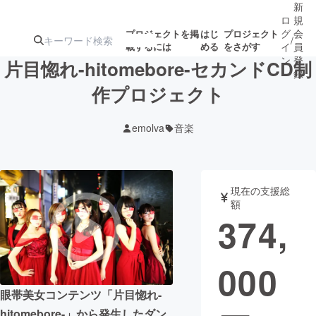
新
ロ
規
グ
会
プロジェクトを掲
はじ
プロジェクト
/
載するには
める
をさがす
イ
員
ン
登
片目惚れ-hitomebore-セカンドCD制
録
作プロジェクト
人気のプロ
注目のリ
注目の新着プロ
募集終了が近いプ
もうすぐ公開
emolva
音楽
ジェクト
ターン
ジェクト
ロジェクト
されます
アート・写真
音楽
現在の支援総
額
374,
テクノロジー・ガジェット
ゲーム・サ
000
映像・映画
書籍・雑誌
眼帯美女コンテンツ「片目惚れ-
ビジネス・起業
チャレンジ
hitomebore-」から発生したダン