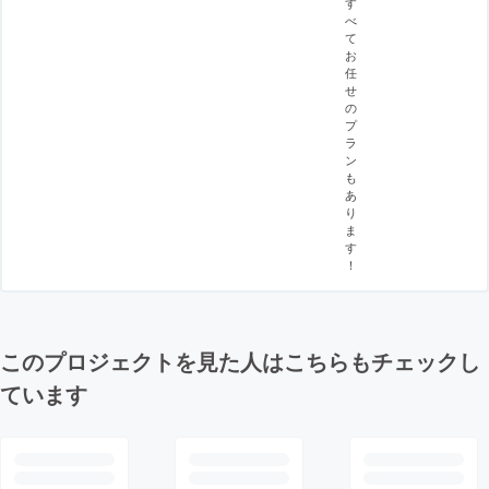
す
べ
て
お
任
せ
の
プ
ラ
ン
も
あ
り
ま
す
！
このプロジェクトを見た人はこちらもチェックし
ています