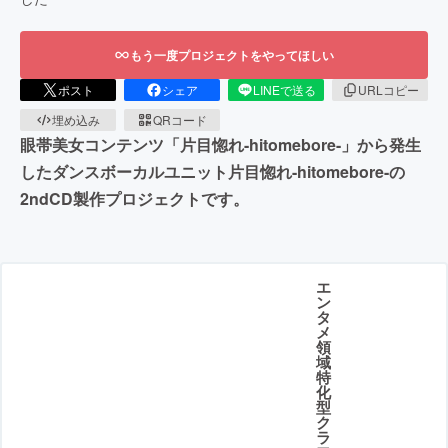
もう一度プロジェクトをやってほしい
ポスト
シェア
LINEで送る
URLコピー
埋め込み
QRコード
眼帯美女コンテンツ「片目惚れ-hitomebore-」から発生
したダンスボーカルユニット片目惚れ-hitomebore-の
2ndCD製作プロジェクトです。
エ
ン
タ
メ
領
域
特
化
型
ク
ラ