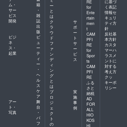
ミ
に基づ
RE
ム・
籍
ー
く表記
for
サー
・
と
情報セ
Ente
ビス
雑
は
キュリ
rtain
開発
誌
ク
サ
ティ方
men
出
ラ
ポ
針
t
版
ウ
ー
反社基
CAM
ビジ
ビ
ド
ト
本方針
PFI
ネ
ュ
フ
サ
カスタ
RE
ス・
ー
ァ
ー
マーハ
for
起業
テ
ン
ビ
ラスメ
Spor
ィ
デ
ス
ントに
ts
ー
ィ
対する
CAM
・
ン
考え方
PFI
ヘ
グ
クッ
RE
ル
と
キーポ
ふる
ス
は
リシー
さと
ケ
プ
実
納税
ア
ロ
施
AD
アー
舞
ジ
事
FOR
ト・
台
ェ
例
ALL
写真
・
ク
HIO
パ
ト
KOS
フ
の
HI