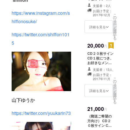
１枚につき、お
が12,000名
支援者：2人
好きなメンバー
を超える実
お届け予定：
https://www.instagram.com/s
よりCDへ推しメ
こ
2017年12月
績を持つ。
の
ン（１名）から
リ
hiffonosuke/
タ
のサイン トート
インフルエ
ー
ン
バック
詳細を見る
を
ンサーマー
選
択
https://twitter.com/shiffon101
ケティング
す
る
5
にも注力
20,000
円
し、140万人
CD２０枚サイン
のインフル
CD１枚につき、
エンサーお
お好きなメン
バーよりCDへ推
よび1万人以
支援者：13人
しメン（１名）
上の一般モ
お届け予定：
からのサイン
こ
2017年11月
ニターと提
の
トートバック
リ
タ
1stワンマン
携。各種芸
ー
ン
DVD
詳細を見る
を
能事務所・
選
択
山下ゆうか
タレントと
す
る
も連携し、
21,000
円
総合的な
https://twitter.com/yuukarin73
（郵送ご希望の
マーケティ
方向け） CD２
ングを展開
０枚サイン CD