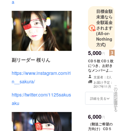
a
ジェントで
インフラエ
目標金額
ンジニアと
未達なら
して勤務。
全額返金
されます
その後
(All-or-
EMOLVAを
Nothing
創業し、現
方式)
在10期目を
5,000
迎える。自
円
副リーダー 桜りん
身も50万人
CD５枚 CD１枚
につき、お好き
以上のフォ
なメンバーより
https://www.instagram.com/ri
ロワーを持
CDへ推しメン
支援者：2人
つインフル
（１名）からの
n__sakura/
お届け予定：
サイン
エンサーで
こ
2017年11月
の
リ
もある。最
タ
https://twitter.com/1125sakus
ー
ン
詳細を見る
近では「令
を
aku
選
和の虎」や
択
す
る
「年収オー
6,000
円
クション」
（郵送ご希望の
など起業家
方向け） CD５
としてのメ