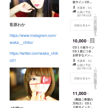
枚サイン CD１
ディア出演
枚につき、お好
支援者：0人
きなメンバーよ
も増えてい
お届け予定：
りCDへ推しメン
こ
2017年12月
る
の
（１名）からの
リ
EMOLVAは
タ
サイン
ー
彩原わか
ン
詳細を見る
500社以上の
を
選
択
企業にSNS
す
る
https://www.instagram.com/
マーケティ
10,000
円
waka__chiko/
ングサービ
CD１０枚サイン
スを提供。
CD１枚につき、
https://twitter.com/waka_chik
顧客はベン
お好きなメン
チャーから
バーよりCDへ推
o21
支援者：4人
しメン（１名）
中小企業、
お届け予定：
からのサイン
こ
2017年11月
大手企業、
の
トートバック
リ
地方自治
タ
ー
ン
詳細を見る
体、国まで
を
選
択
を網羅す
す
る
る。採用に
11,000
円
おいても、
（郵送ご希望の
SNSからの
方向け） CD１
入社希望者
０枚サイン CD
shiffon