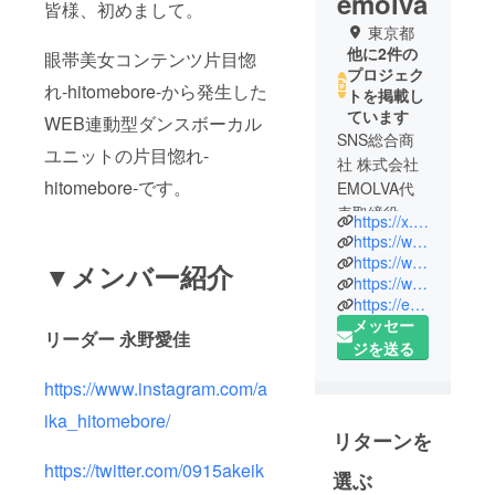
emolva
皆様、初めまして。
東京都
他に2件の
眼帯美女コンテンツ片目惚
プロジェク
れ-hitomebore-から発生した
トを掲載し
ています
WEB連動型ダンスボーカル
SNS総合商
ユニットの片目惚れ-
社 株式会社
hitomebore-です。
EMOLVA代
表取締役兼
https://x.com/sakakibara_sns
CEO。SNS
https://www.tiktok.com/@seiichi_s
マーケティ
https://www.instagram.com/seiichi_sakakibara/
▼メンバー紹介
https://www.youtube.com/@anime-sakakibara
ングの専門
https://emolva.tokyo/
家として業
メッセー
界を牽引す
リーダー 永野愛佳
ジを送る
るパイオニ
ア。
https://www.instagram.com/a
東京理科大
ika_hitomebore/
学大学院卒
リターンを
業後、サイ
https://twitter.com/0915akeik
選ぶ
バーエー