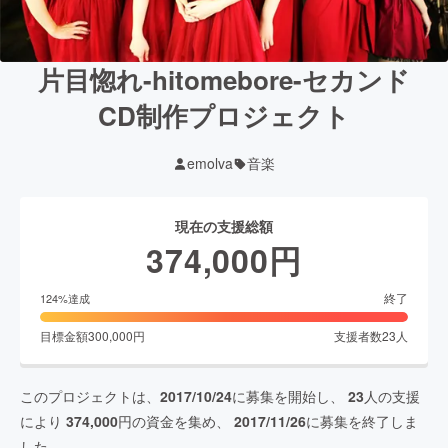
片目惚れ-hitomebore-セカンド
CD制作プロジェクト
emolva
音楽
現在の支援総額
374,000
円
終了
124
%達成
目標金額
300,000
円
支援者数
23
人
このプロジェクトは、
2017/10/24
に募集を開始し、
23
人の支援
により
374,000
円の資金を集め、
2017/11/26
に募集を終了しま
した