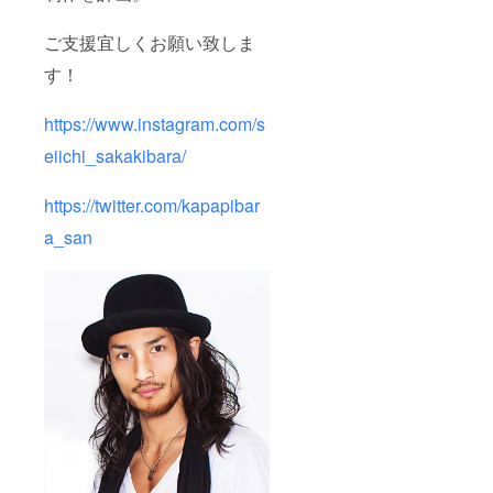
ご支援宜しくお願い致しま
す！
https://www.instagram.com/s
eiichi_sakakibara/
https://twitter.com/kapapibar
a_san