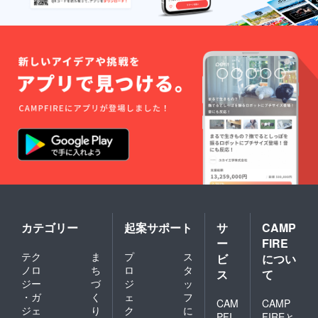
カテゴリー
起案サポート
サ
CAMP
ー
FIRE
テク
ま
プ
ス
ビ
につい
ノロ
ち
ロ
タ
ス
て
ジー
づ
ジ
ッ
・ガ
く
ェ
フ
CAM
CAMP
ジェ
り
ク
に
PFI
FIREと