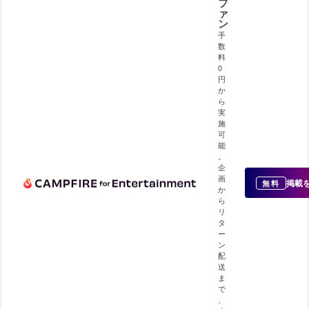
フ
ァ
ン
手
数
料
0
円
か
ら
実
施
可
能
。
企
画
掲載
無料
か
ら
リ
タ
ー
ン
配
送
ま
で
、