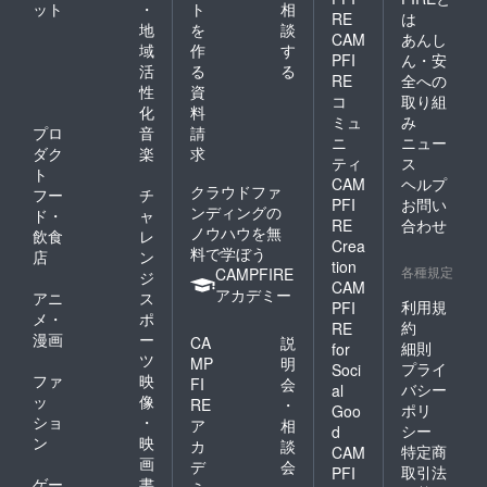
ット
・
ト
相
RE
は
地
を
談
CAM
あんし
域
作
す
PFI
ん・安
活
る
る
RE
全への
性
資
コ
取り組
化
料
ミュ
み
プロ
音
請
ニ
ニュー
ダク
楽
求
ティ
ス
ト
CAM
ヘルプ
クラウドファ
フー
チ
PFI
お問い
ンディングの
ド・
ャ
RE
合わせ
ノウハウを無
飲食
レ
Crea
料で学ぼう
店
ン
tion
各種規定
CAMPFIRE
ジ
CAM
アカデミー
アニ
ス
利用規
PFI
メ・
ポ
約
RE
漫画
ー
CA
説
細則
for
ツ
MP
明
プライ
Soci
ファ
映
FI
会
バシー
al
ッ
像
RE
・
ポリ
Goo
ショ
・
ア
相
シー
d
ン
映
カ
談
特定商
CAM
画
デ
会
取引法
PFI
ゲー
書