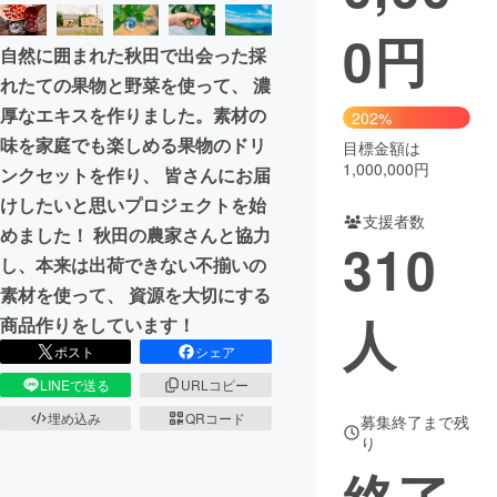
0
円
まちづくり・地域活性化
自然に囲まれた秋田で出会った採
れたての果物と野菜を使って、 濃
CAMPFIRE for Social Good
CAMPFIRE Creation
厚なエキスを作りました。素材の
202%
CAMPFIREふるさと納税
machi-ya
コミュニティ
味を家庭でも楽しめる果物のドリ
目標金額は
1,000,000円
ンクセットを作り、 皆さんにお届
けしたいと思いプロジェクトを始
支援者数
めました！ 秋田の農家さんと協力
310
し、本来は出荷できない不揃いの
素材を使って、 資源を大切にする
人
商品作りをしています！
ポスト
シェア
LINEで送る
URLコピー
埋め込み
QRコード
募集終了まで残
り