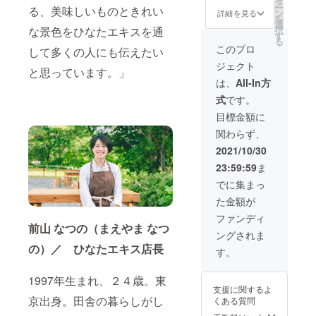
しま
タ
ー
る、美味しいものときれい
トと、
す。 お
ン
詳細を見る
を
ひなた
届けす
選
な景色をひなたエキスを通
択
エキス
るエキ
す
る
で利用
スと
このプロ
して多くの人にも伝えたい
できる
ペース
ジェクト
優待券6
トの内
と思っています。」
万円分
容はお
は、
All-In方
をお届
任せい
式
です。
けしま
ただき
す。ひ
ます。
目標金額に
なたエ
⚫︎ひな
関わらず、
キスの
たエキ
原点で
ス自家
2021/10/30
あるエ
製 旬の
23:59:59
ま
キスと
エキス&
ペース
ペース
でに集まっ
トをお
ト３点
た金額が
楽しみ
× 年4回
いただ
⚫︎ひな
ファンディ
き、優
た暮ら
前山 なつの（まえやま なつ
ングされま
待券は
しマガ
の）／ ひなたエキス店長
グルー
ジン ×
す。
プやお
年4回
仲間で
1997年生まれ、２４歳。東
シェア
支援に関するよ
して利
京出身。田舎の暮らしがし
くある質問
用でき
ます。