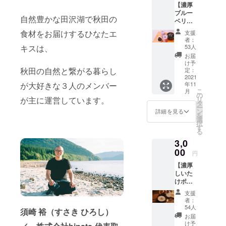
【濃厚
育った
しマガ
ブルー
ジャー
ジン
自然豊かな田沢湖で秋田の
ベリー
ジー牛
2021年
ラッ
の濃厚
秋号
食材をお届けするひなたエ
支援
シープ
ミルク
者：
ラン】
とセッ
53人
キスは、
ひなた
トでお
お届
エキス
送りし
け予
自家製
秋田の自然と繋がる暮らし
ます。
定：
のブ
2021
苺エキ
年11
が大好きな３人のメンバー
ルーベ
スと鳥
こ
月
リーエ
海高原
の
リ
が主に運営しています。
キスの
の濃厚
タ
ー
美味し
ミルク
ン
詳細を見る
を
さをご
を合わ
選
択
家庭で
せて、
す
る
も楽し
秋田の
3,0
めるプ
美味し
ランで
00
さが
円
す。秋
ギュッ
【濃厚
田県鳥
と詰
しいた
海高原
まった
けポ
の恵み
苺ミル
ター
を受け
クをお
支援
ジュプ
て育っ
楽しみ
者：
ラン】
た
くださ
54人
須崎 裕（すさき ひろし）
ひなた
ジャー
い。 ⚫︎
お届
エキス
ジー牛
ひなた
け予