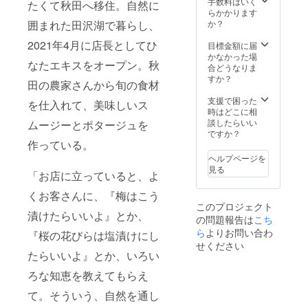
手数料はいく
たくて秋田へ移住。自然に
優待券
らかかります
利用期
か？
囲まれた田沢湖で暮らし、
限：
2022年
2021年4月に店長としてひ
目標金額に届
11月30
かなかった場
なたエキスをオープン。秋
日 優待
合どうなりま
券 利用
すか？
田の農家さんから旬の食材
可能場
所：ひ
支援で困った
を仕入れて、美味しいス
なたエ
時はどこに相
キス、
談したらいい
ムージーとポタージュを
ひなた
ですか？
エキス
作っている。
kitchen
ヘルプページを
truck ※
見る
「お店に立っていると、よ
お釣り
は出ま
くお客さんに、『梅はこう
せんの
このプロジェクト
でご了
漬けたらいいよ』とか、
の問題報告は
こち
承くだ
さい。
ら
よりお問い合わ
『桜の花びらは塩漬けにし
⚫︎ひな
せください
たエキ
たらいいよ』とか、いろい
ス自家
ろな知恵を教えてもらえ
製 苺エ
キス ⚫︎
て。そういう、自然を通し
ひなた
エキス