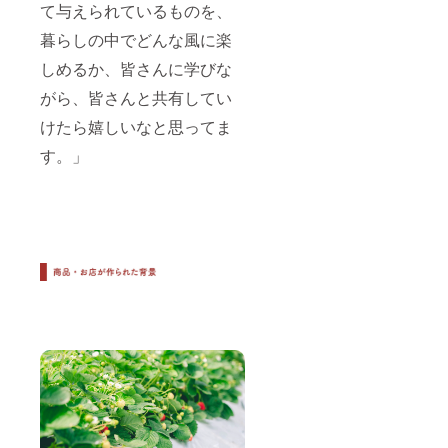
て与えられているものを、
自家製
ブルー
暮らしの中でどんな風に楽
ベリー
エキス
しめるか、皆さんに学びな
⚫︎ひな
たエキ
がら、皆さんと共有してい
ス自家
けたら嬉しいなと思ってま
製 しい
たけ
す。」
ペース
ト ⚫︎優
待券6万
円分
（1,000
円分×60
枚）