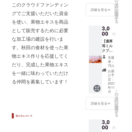
の
リ
す。 感
このクラウドファンディン
タ
ー
謝の気
ン
詳細を見る
を
グでご支援いただいた資金
持ちを
選
択
込めた
す
を使い、果物エキスを商品
る
お手紙
3,0
と、 ひ
として販売するために必要
なたエ
00
円
キスの
な加工場の建設を行いま
【濃厚
メン
苺ミル
バーで
す。秋田の食材を使った果
クプラ
作成し
ン】 ひ
物エキス作りを応援してく
てい
支援
なたエ
る、 自
者：
だり、完成した果物エキス
キス自
然と繋
75人
家製の
がるラ
お届
を一緒に味わっていただけ
苺エキ
イフス
け予
スの美
タイル
定：
る仲間を募集しています！
味しさ
2021
マガジ
年11
をご家
ン「ひ
こ
月
庭でも
なた暮
の
リ
楽しめ
らし」
タ
ー
るプラ
をお届
ン
詳細を見る
を
ンで
けしま
選
択
す。秋
す。 ⚫︎
す
る
田県鳥
感謝の
3,0
海高原
お手紙
の恵み
00
⚫︎ひな
円
を受け
た暮ら