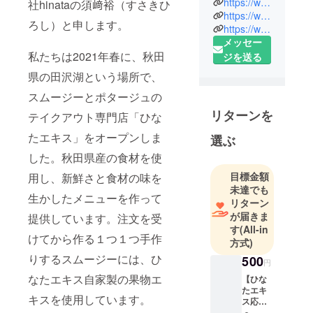
https://www.instagram.com/hinata_ekisu/?hl=ja
社hinataの須﨑裕（すさきひ
使ってス
https://www.hinata-life.co.jp/hinata_ekisu
ろし）と申します。
ムージーと
https://www.youtube.com/c/HIRO2021
メッセー
ポタージュ
私たちは2021年春に、秋田
ジを送る
を作ってい
ます。季節
県の田沢湖という場所で、
ごとに旬の
スムージーとポタージュの
食材を使っ
リターンを
テイクアウト専門店「ひな
て、採れた
て新鮮な味
たエキス」をオープンしま
選ぶ
をお届けし
した。秋田県産の食材を使
ています。
目標金額
用し、新鮮さと食材の味を
現在、お店
未達でも
自家製の果
生かしたメニューを作って
リターン
物エキスと
が届きま
提供しています。注文を受
野菜ペース
す
(All-in
けてから作る１つ１つ手作
方式)
トをたくさ
りするスムージーには、ひ
んの人々に
500
円
届けるため
なたエキス自家製の果物エ
【ひな
に、加工場
たエキ
キスを使用しています。
ス応援
の建設を計
プラン