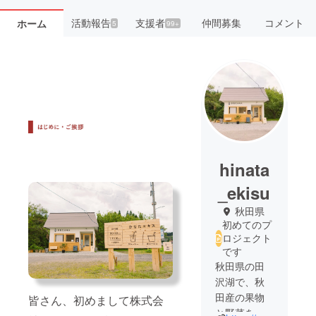
活動報告
支援者
仲間募集
コメント
ホーム
5
99+
hinata
_ekisu
秋田県
初めてのプ
ロジェクト
です
秋田県の田
沢湖で、秋
田産の果物
皆さん、初めまして株式会
と野菜を