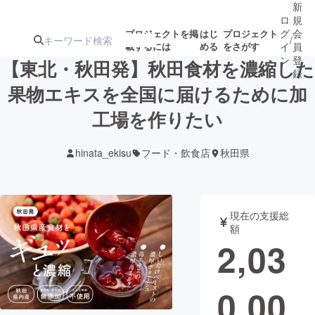
新
ロ
規
グ
会
プロジェクトを掲
はじ
プロジェクト
/
載するには
める
をさがす
イ
員
ン
登
【東北・秋田発】秋田食材を濃縮した
録
果物エキスを全国に届けるために加
工場を作りたい
人気のプロ
注目のリ
注目の新着プロ
募集終了が近いプ
もうすぐ公開
ジェクト
ターン
ジェクト
ロジェクト
されます
hinata_ekisu
フード・飲食店
秋田県
アート・写真
音楽
現在の支援総
テクノロジー・ガジェット
ゲーム・サ
額
2,03
映像・映画
書籍・雑誌
0,00
ビジネス・起業
チャレンジ