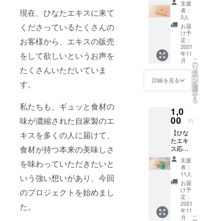
支援
画していま
①】 ひ
者：
現在、ひなたエキスに来て
す。加工場
なたエ
3人
キスの
くださっているたくさんの
建設のため
お届
加工場
け予
にクラウド
作りを
定：
お客様から、エキスの販売
応援す
2021
ファンディ
年11
をして欲しいというお声を
るプラ
ングにも挑
こ
月
ンで
の
リ
たくさんいただいていま
戦中です！
す。 感
タ
ー
謝の気
ン
詳細を見る
す。
を
持ちを
選
択
込めた
す
る
お手紙
私たちも、ギュッと食材の
1,0
をお送
りさせ
00
味が濃縮された自家製のエ
円
ていた
【ひな
だきま
キスを多くの人に届けて、
たエキ
す。 ⚫︎
食材が持つ本来の美味しさ
ス応援
感謝の
プラン
お手紙
支援
を味わっていただきたいと
②】 ひ
者：
なたエ
11人
いう強い想いがあり、今回
キスの
お届
加工場
け予
のプロジェクトを始めまし
作りを
定：
応援す
2021
た。
年11
るプラ
こ
月
ンで