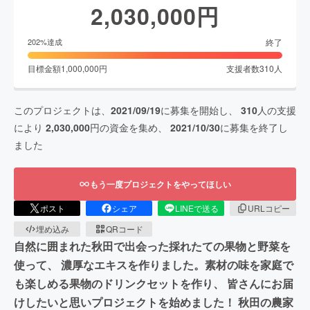
2,030,000
円
終了
202
%達成
目標金額
1,000,000
円
支援者数
310
人
このプロジェクトは、
2021/09/19
に募集を開始し、
310
人の支援
により
2,030,000
円の資金を集め、
2021/10/30
に募集を終了し
ました
もう一度プロジェクトをやってほしい
ポスト
シェア
LINEで送る
URLコピー
埋め込み
QRコード
自然に囲まれた秋田で出会った採れたての果物と野菜を
使って、 濃厚なエキスを作りました。素材の味を家庭で
も楽しめる果物のドリンクセットを作り、 皆さんにお届
けしたいと思いプロジェクトを始めました！ 秋田の農家