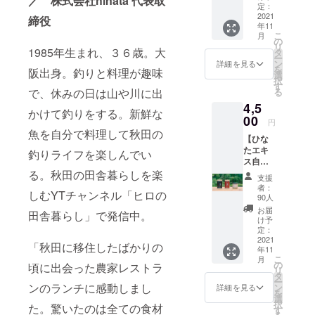
／ 株式会社hinata 代表取
自家製
の濃厚
定：
エキス
のしい
2021
ミル
自家製
締役
年11
たけ
ク・
苺エキ
こ
月
ペース
ヨーグ
の
ス ⚫︎花
リ
トの美
1985年生まれ、３６歳。大
ルトと
タ
立牧場
ー
味しさ
セット
ン
工房ミ
詳細を見る
を
阪出身。釣りと料理が趣味
をご家
でお送
選
ルジー
択
庭でも
りしま
す
の
る
で、休みの日は山や川に出
楽しめ
す。 苺
ジャー
4,5
るプラ
エキス
ジー牛
かけて釣りをする。新鮮な
ンで
00
と鳥海
乳
円
す。秋
高原の
(900ml)
魚を自分で料理して秋田の
【ひな
田生ま
濃厚ミ
たエキ
れの大
ルク・
釣りライフを楽しんでい
ス自家
豆で
ヨーグ
製エキ
る。秋田の田舎暮らしを楽
作った
ルトを
支援
ス・
秋田産
合わせ
者：
しむYTチャンネル「ヒロの
ペース
の豆乳
て、秋
90人
ト３種
とセッ
田の美
お届
田舎暮らし」で発信中。
プラ
トでお
味しさ
け予
ン】 ひ
届けし
定：
が
なたエ
2021
ます。
ギュッ
「秋田に移住したばかりの
年11
キスの
しいた
と詰
こ
月
人気商
けペー
の
まった
頃に出会った農家レストラ
リ
品であ
ストと
タ
ブルー
ー
る苺エ
秋田産
ンのランチに感動しまし
ン
ベリー
詳細を見る
を
キス、
の濃厚
選
ラッ
択
た。驚いたのは全ての食材
ブルー
豆乳を
す
シーを