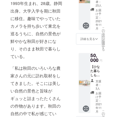
菜ペー
6000円
ジュの
者：
1993年生まれ、28歳。静岡
ストお
分をお
ベース
25人
届けプ
届けし
にも
出身。大学入学を期に秋田
お届
ラン】
ます。
なって
け予
ひなた
優待券
定：
に移住。趣味でやっていた
いる、
エキス
2021
利用期
自家製
年11
カメラを持ち歩いて東北を
が作る
限：
のエキ
こ
月
旬の果
2022年
の
スと
リ
巡るうちに、自然の景色が
物エキ
11月30
タ
ペース
ー
スと野
日 優待
ン
トで
詳細を見る
鮮やかな秋田が好きにな
を
菜ペー
券 利用
選
す。 ⚫︎
択
ストの
可能場
す
ひなた
り、そのまま秋田で暮らし
る
セット
所：ひ
エキス
50,
と、 自
なたエ
ている。
自家製
然と繋
000
キス、
苺エキ
円
がるラ
ひなた
ス ⚫︎ひ
【ひな
イフス
「私は秋田のいろいろな農
エキス
なたエ
た暮ら
タイル
kitchen
キス自
家さんの元に訪れ取材をし
しもっ
を発信
truck ⚫︎
家製 ブ
と応援
するマ
ひなた
ルーベ
支援
てきました。そこには美し
プラ
ガジン
エキス
リーエ
者：
ン】 ひ
「ひな
優待券
3人
キス ⚫︎
い自然の景色と旨味が
なたエ
た暮ら
6,000円
ひなた
お届
キス自
し」
分
け予
エキス
ギュッと詰まったたくさん
家製エ
を、 季
定：
（1,000
自家製
キス・
2021
節ごと
の作物があります。秋田の
円分×6
しいた
年11
ペース
に年4回
枚）
けペー
こ
月
トの３
自然の中で私が感じてい
お届け
の
スト
リ
点セッ