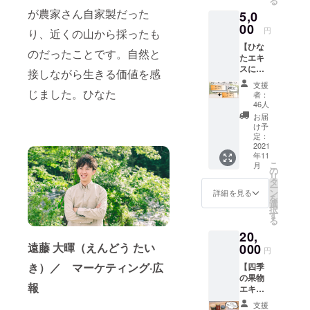
る
ベリー
合わせ
お楽し
が農家さん自家製だった
5,0
エキ
て、秋
みくだ
ス、し
00
田の美
さい。
円
り、近くの山から採ったも
いたけ
味しさ
⚫︎ひな
【ひな
ペース
が
たエキ
のだったことです。自然と
たエキ
トの３
ギュッ
ス自家
スに来
種類を
と詰
接しながら生きる価値を感
製 ブ
店して
セット
まった
ルーベ
支援
応援プ
にして
じました。ひなた
しいた
リーエ
者：
ラン】
お届け
けペー
46人
キス ⚫︎
ひなた
しま
ストを
花立牧
お届
エキス
す。
お楽し
け予
場工房
でお得
ジュー
定：
みくだ
ミル
にお買
2021
スや
さい。
ジーの
年11
い物で
ジャ
⚫︎ひな
ジャー
こ
月
きるプ
ム、料
の
たエキ
ジー牛
リ
ランで
理のア
タ
ス自家
乳
ー
す。 ひ
クセン
ン
製 しい
詳細を見る
(200ml)
を
なたエ
トにも
選
たけ
⚫︎花立
択
キス、
使えま
す
ペース
牧場工
る
ひなた
す。 ひ
ト ⚫︎池
房ミル
20,
エキス
なたエ
田家 す
ジーの
遠藤 大暉（えんどう たい
kitchen
000
キスで
ずさや
ジャー
円
truckで
提供し
か豆乳
ジープ
き）／ マーケティング·広
【四季
ご使用
てるス
レーン
の果物
いただ
ムー
ヨーグ
報
エキ
ける優
ジーと
ルト
ス・野
待券
ポター
(500g)
支援