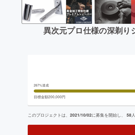
異次元プロ仕様の深剃り
267
%達成
目標金額
200,000
円
このプロジェクトは、
2021/10/02
に募集を開始し、
58