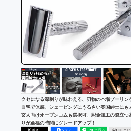
まちづくり・地域活性化
クセになる深剃りが味わえる、刃物の本場ゾーリン
自宅で体感。シェービングにうるさい英国紳士にも
玄人向けオープンコムも選択可。彫金加工の際立つ
りが至福の時間にグレードアップ！
ポスト
シェア
LINEで送る
URLコ