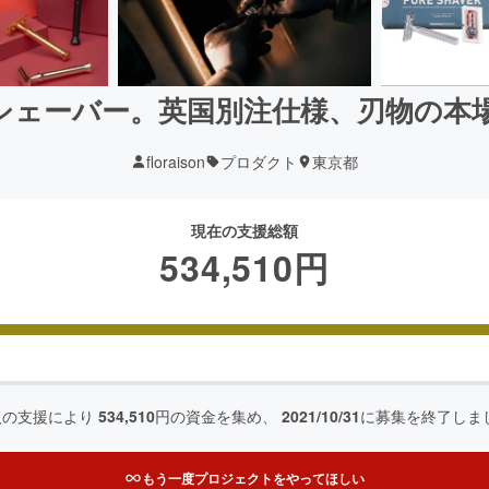
シェーバー。英国別注仕様、刃物の本
floraison
プロダクト
東京都
現在の支援総額
534,510
円
人の支援により
534,510
円の資金を集め、
2021/10/31
に募集を終了しま
もう一度プロジェクトをやってほしい