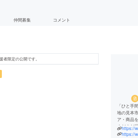
仲間募集
コメント
援者限定の公開です。
「ひと手
地の見本
ア・商品
まだまだ世
https://
デアがい
https://