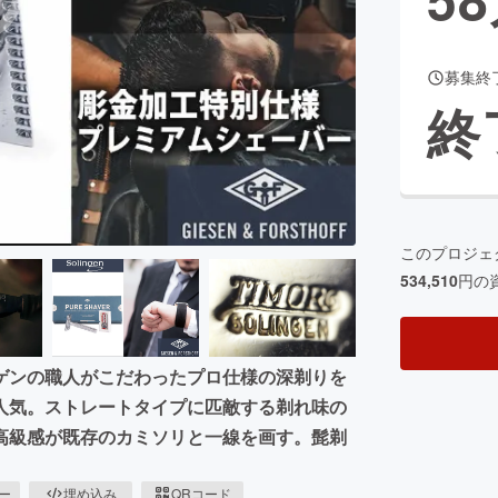
募集終
CAMPFIRE for Social Good
CAMPFIRE Creation
終
CAMPFIREふるさと納税
machi-ya
コミュニティ
このプロジェ
534,510
円の
ゲンの職人がこだわったプロ仕様の深剃りを
人気。ストレートタイプに匹敵する剃れ味の
高級感が既存のカミソリと一線を画す。髭剃
ピー
埋め込み
QRコード