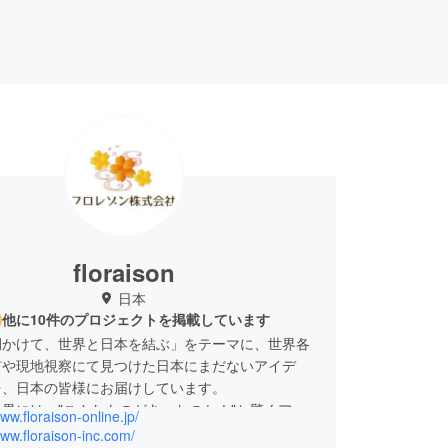
floraison
日本
他に10件のプロジェクトを掲載しています
間かけて、世界と日本を結ぶ」をテーマに、世界各
市や現地視察にて見つけた日本にまだないアイデ
を、日本の皆様にお届けしています。
界には、"こんなものがあったのか！"と驚くアイ
www.floraison-online.jp/
っぱいです。豊富な海外経験をもとに、どんどん良
www.floraison-inc.com/