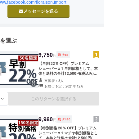
日本に紹介してまいります。ぜひご支援いただけれ
www.facebook.com/floraison.import
す。
メッセージを送る
を選ぶ
9,750
円
残り
42
【早割 22％ OFF】プレミアム
シェーバー x 1 早割価格として、本
体と送料の合計12,500円(税込み)か
ら22%OFFにてご提供いたします。
支援者：8人
※本体の一般販売予定価格11,700
お届け予定：2021年12月
円、送料が800円で合計12,500円と
なります。 ※製造状況により出荷時
期が遅れる場合、早急にご連絡致し
このリターンを選択する
る
ます。 ※デザイン・仕様は変更にな
る可能性もございます。 ※一般発売
を2022年春頃に予定しております。
皆様のご支援により量産効率が向上
9,980
円
残り
150
した場合、一般販売価格がmachi-
yaキャンペーン価格より下がる可能
【特別価格 20％ OFF】プレミアム
性もございます。また、天災や経済
シェーバー x 1 マチヤ特別価格とし
情勢などの予期せぬ事情により中止
て、本体と送料の合計12,500円(税