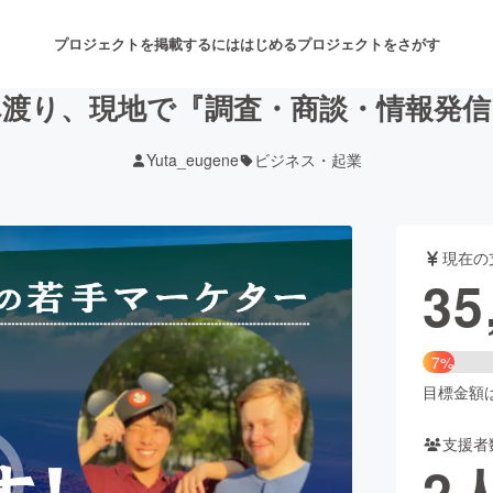
プロジェクトを掲載するには
はじめる
プロジェクトをさがす
渡り、現地で『調査・商談・情報発
Yuta_eugene
ビジネス・起業
注目のリターン
注目の新着プロジェクト
募集終了が近いプロジェクト
も
現在の
音楽
舞台・パフォーマンス
35
ゲーム・サービス開発
フード・飲食店
7%
書籍・雑誌出版
アニメ・漫画
目標金額は5
支援者
チャレンジ
ビューティー・ヘルスケ
2