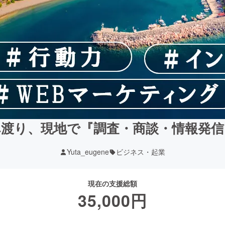
渡り、現地で『調査・商談・情報発
Yuta_eugene
ビジネス・起業
現在の支援総額
35,000
円