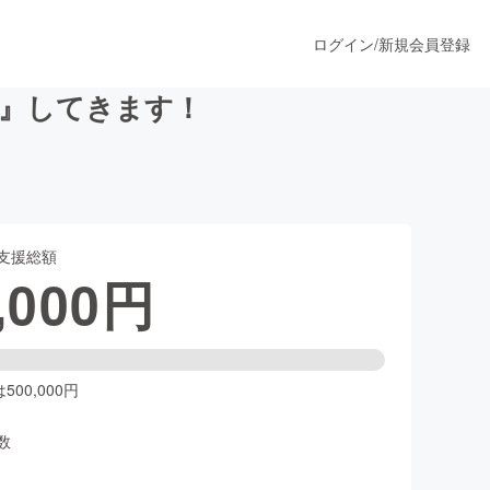
ログイン
/
新規会員登録
信』してきます！
うすぐ公開されます
支援総額
プロダクト
,000
円
ファッション
スポーツ
00,000円
数
ア
ソーシャルグッド
人