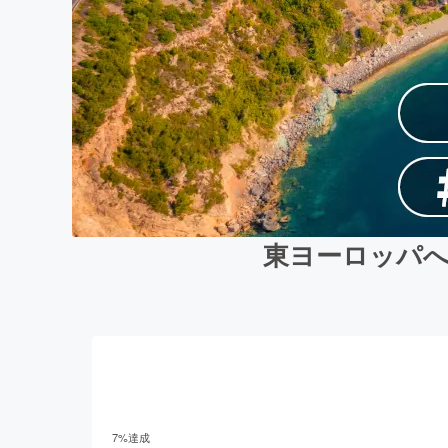
東ヨーロッパへ
7
%達成