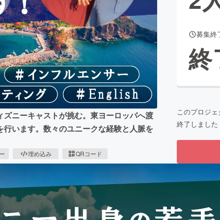
募集終
CAMPFIRE for Social Good
CAMPFIRE Creation
終
CAMPFIREふるさと納税
machi-ya
コミュニティ
このプロジェ
ィズニーキャストが挑む。東ヨーロッパへ渡
終了しました
を行います。数々のユニークな経験と人脈を
ピー
埋め込み
QRコード