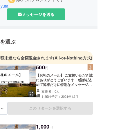
yuta
メッセージを送る
を選ぶ
金額未達なら全額返金されます
(All-or-Nothing方式)
500
円
【お礼のメール】 ご支援いただき誠
にありがとうございます！感謝を込
めて皆様だけに特別なメッセージを
お送りさせていただきます。 ・内容
支援者：0人
①感謝の言葉 ②私の想い ③シーク
お届け予定：2021年12月
レットメッセージ ワクワクをどこま
でも追い求めましょう！
このリターンを選択する
る
1,000
円