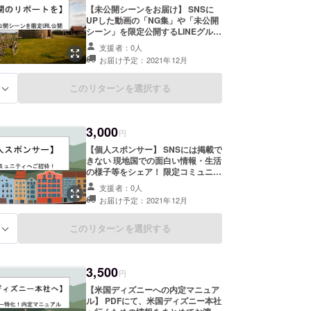
【未公開シーンをお届け】 SNSに
UPした動画の「NG集」や「未公開
シーン」を限定公開するLINEグルー
プへ招待します！ ※【個人スポン
支援者：0人
サー】とは違い、双方のやり取りは
お届け予定：2021年12月
発生いたしません。限定公開URLを
送る場としてのみ活用いたします。
※【個人スポンサー】のコミュニ
このリターンを選択する
る
ティではこちらの映像は公開いたし
ません。皆様のみにお届けします！
※詳細はメールにて！
3,000
円
【個人スポンサー】 SNSには掲載で
きない 現地国での面白い情報・生活
の様子等をシェア！ 限定コミュニ
ティ（LINEグループ）にご招待！
支援者：0人
海外留学検討中の方や、海外旅行好
お届け予定：2021年12月
きな方、移住検討中の方向け！ 参加
型の企画なども！現地人の生の声も
聞いてきます！ 詳細はメールにて！
このリターンを選択する
る
3,500
円
【米国ディズニーへの内定マニュア
ル】 PDFにて、米国ディズニー本社